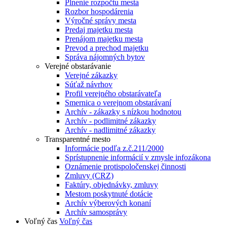
Plnenie rozpočtu mesta
Rozbor hospodárenia
Výročné správy mesta
Predaj majetku mesta
Prenájom majetku mesta
Prevod a prechod majetku
Správa nájomných bytov
Verejné obstarávanie
Verejné zákazky
Súťaž návrhov
Profil verejného obstarávateľa
Smernica o verejnom obstarávaní
Archív - zákazky s nízkou hodnotou
Archív - podlimitné zákazky
Archív - nadlimitné zákazky
Transparentné mesto
Informácie podľa z.č.211/2000
Sprístupnenie informácií v zmysle infozákona
Oznámenie protispoločenskej činnosti
Zmluvy (CRZ)
Faktúry, objednávky, zmluvy
Mestom poskytnuté dotácie
Archív výberových konaní
Archív samosprávy
Voľný čas
Voľný čas