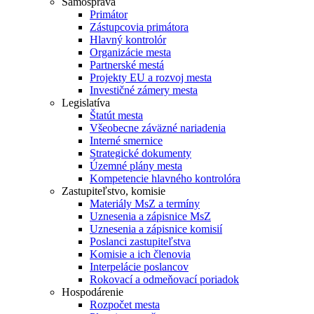
Samospráva
Primátor
Zástupcovia primátora
Hlavný kontrolór
Organizácie mesta
Partnerské mestá
Projekty EU a rozvoj mesta
Investičné zámery mesta
Legislatíva
Štatút mesta
Všeobecne záväzné nariadenia
Interné smernice
Strategické dokumenty
Územné plány mesta
Kompetencie hlavného kontrolóra
Zastupiteľstvo, komisie
Materiály MsZ a termíny
Uznesenia a zápisnice MsZ
Uznesenia a zápisnice komisií
Poslanci zastupiteľstva
Komisie a ich členovia
Interpelácie poslancov
Rokovací a odmeňovací poriadok
Hospodárenie
Rozpočet mesta