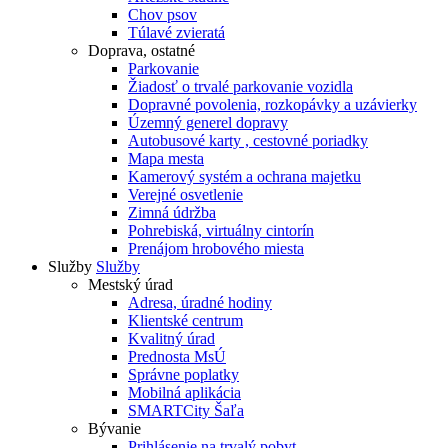
Chov psov
Túlavé zvieratá
Doprava, ostatné
Parkovanie
Žiadosť o trvalé parkovanie vozidla
Dopravné povolenia, rozkopávky a uzávierky
Územný generel dopravy
Autobusové karty , cestovné poriadky
Mapa mesta
Kamerový systém a ochrana majetku
Verejné osvetlenie
Zimná údržba
Pohrebiská, virtuálny cintorín
Prenájom hrobového miesta
Služby
Služby
Mestský úrad
Adresa, úradné hodiny
Klientské centrum
Kvalitný úrad
Prednosta MsÚ
Správne poplatky
Mobilná aplikácia
SMARTCity Šaľa
Bývanie
Prihlásenie na trvalý pobyt