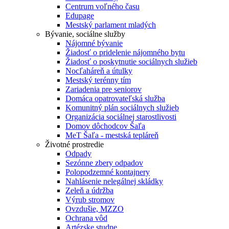
Centrum voľného času
Edupage
Mestský parlament mladých
Bývanie, sociálne služby
Nájomné bývanie
Žiadosť o pridelenie nájomného bytu
Žiadosť o poskytnutie sociálnych služieb
Nocľaháreň a útulky
Mestský terénny tím
Zariadenia pre seniorov
Domáca opatrovateľská služba
Komunitný plán sociálnych služieb
Organizácia sociálnej starostlivosti
Domov dôchodcov Šaľa
MeT Šaľa - mestská tepláreň
Životné prostredie
Odpady
Sezónne zbery odpadov
Polopodzemné kontajnery
Nahlásenie nelegálnej skládky
Zeleň a údržba
Výrub stromov
Ovzdušie, MZZO
Ochrana vôd
Artézske studne