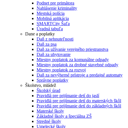
Podnet pre primátora
Nahlásenie kriminality
Mestská polícia
Mobilná aplikácia
SMARTCity Šaľa
Úradná tabuľa
Dane a poplatky
Daň z nehnuteľnosti
Daň za psa
Daň za užívanie verejného priestranstva
Daň za ubytovanie
Miestny poplatok za komunálne odpady
Miestny poplatok za drobné stavebné odpady
Miestny poplatok za rozvoj
Daň za nevýherné prístroje a predajné automaty
Správne poplatky
Školstvo, mládež
Školský úrad
Pravidlá pre prijímanie detí do jaslí
Pravidlá pre prijímanie detí do materských škôl
Pravidlá pre prijímanie detí do základných škôl
Materské školy
Základné školy a špeciálna ZŠ
Stredné školy
Umelecké školy