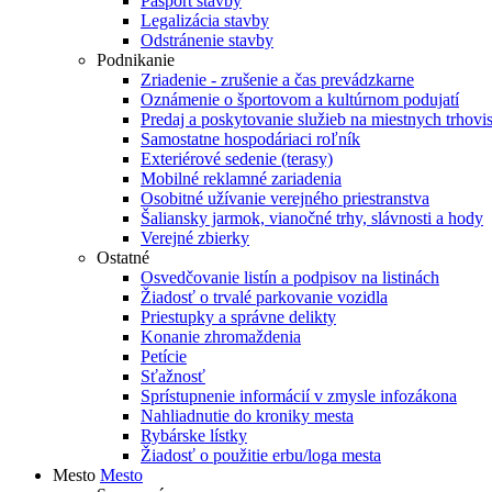
Pasport stavby
Legalizácia stavby
Odstránenie stavby
Podnikanie
Zriadenie - zrušenie a čas prevádzkarne
Oznámenie o športovom a kultúrnom podujatí
Predaj a poskytovanie služieb na miestnych trhovi
Samostatne hospodáriaci roľník
Exteriérové sedenie (terasy)
Mobilné reklamné zariadenia
Osobitné užívanie verejného priestranstva
Šaliansky jarmok, vianočné trhy, slávnosti a hody
Verejné zbierky
Ostatné
Osvedčovanie listín a podpisov na listinách
Žiadosť o trvalé parkovanie vozidla
Priestupky a správne delikty
Konanie zhromaždenia
Petície
Sťažnosť
Sprístupnenie informácií v zmysle infozákona
Nahliadnutie do kroniky mesta
Rybárske lístky
Žiadosť o použitie erbu/loga mesta
Mesto
Mesto