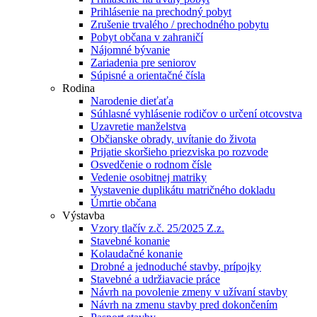
Prihlásenie na prechodný pobyt
Zrušenie trvalého / prechodného pobytu
Pobyt občana v zahraničí
Nájomné bývanie
Zariadenia pre seniorov
Súpisné a orientačné čísla
Rodina
Narodenie dieťaťa
Súhlasné vyhlásenie rodičov o určení otcovstva
Uzavretie manželstva
Občianske obrady, uvítanie do života
Prijatie skoršieho priezviska po rozvode
Osvedčenie o rodnom čísle
Vedenie osobitnej matriky
Vystavenie duplikátu matričného dokladu
Úmrtie občana
Výstavba
Vzory tlačív z.č. 25/2025 Z.z.
Stavebné konanie
Kolaudačné konanie
Drobné a jednoduché stavby, prípojky
Stavebné a udržiavacie práce
Návrh na povolenie zmeny v užívaní stavby
Návrh na zmenu stavby pred dokončením