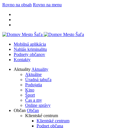
Rovno na obsah
Rovno na menu
Mobilná aplikácia
Nahlás kriminalitu
Podnety občanov
Kontakty
Aktuality
Aktuality
Aktuálne
Úradná tabuľa
Podujatia
Kino
Šport
Čas a my
Online správy
Občan
Občan
Klientské centrum
Klientské centrum
Podnet občana