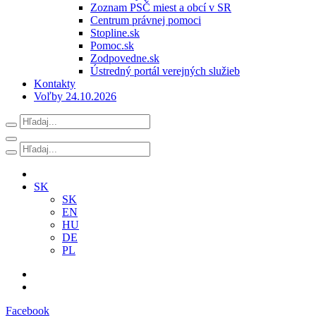
Zoznam PSČ miest a obcí v SR
Centrum právnej pomoci
Stopline.sk
Pomoc.sk
Zodpovedne.sk
Ústredný portál verejných služieb
Kontakty
Voľby 24.10.2026
SK
SK
EN
HU
DE
PL
Facebook