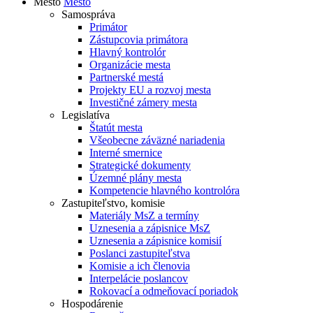
Mesto
Mesto
Samospráva
Primátor
Zástupcovia primátora
Hlavný kontrolór
Organizácie mesta
Partnerské mestá
Projekty EU a rozvoj mesta
Investičné zámery mesta
Legislatíva
Štatút mesta
Všeobecne záväzné nariadenia
Interné smernice
Strategické dokumenty
Územné plány mesta
Kompetencie hlavného kontrolóra
Zastupiteľstvo, komisie
Materiály MsZ a termíny
Uznesenia a zápisnice MsZ
Uznesenia a zápisnice komisií
Poslanci zastupiteľstva
Komisie a ich členovia
Interpelácie poslancov
Rokovací a odmeňovací poriadok
Hospodárenie