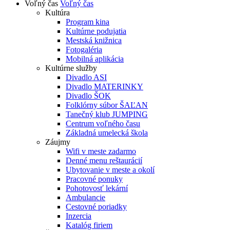
Voľný čas
Voľný čas
Kultúra
Program kina
Kultúrne podujatia
Mestská knižnica
Fotogaléria
Mobilná aplikácia
Kultúrne služby
Divadlo ASI
Divadlo MATERINKY
Divadlo ŠOK
Folklórny súbor ŠAĽAN
Tanečný klub JUMPING
Centrum voľného času
Základná umelecká škola
Záujmy
Wifi v meste zadarmo
Denné menu reštaurácií
Ubytovanie v meste a okolí
Pracovné ponuky
Pohotovosť lekární
Ambulancie
Cestovné poriadky
Inzercia
Katalóg firiem