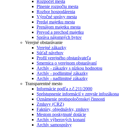
Rozpočet mesta
Plnenie rozpočtu mesta
Rozbor hospodárenia
Výročné správy mesta
Predaj majetku mesta
Prenájom majetku mesta
Prevod a prechod majetku
Správa nájomných bytov
Verejné obstarávanie
Verejné zákazky
Súťaž návrhov
Profil verejného obstarávateľa
Smernica o verejnom obstarávaní
Archív - zákazky s nízkou hodnotou
Archív - podlimitné zákazky
Archív - nadlimitné zákazky
Transparentné mesto
Informácie podľa z.č.211/2000
Sprístupnenie informácií v zmysle infozákona
Oznámenie protispoločenskej činnosti
Zmluvy (CRZ)
Faktúry, objednávky, zmluvy
Mestom poskytnuté dotácie
Archív výberových konaní
Archív samosprávy