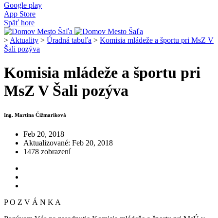
Google play
App Store
Späť hore
>
Aktuality
>
Úradná tabuľa
>
Komisia mládeže a športu pri MsZ V
Šali pozýva
Komisia mládeže a športu pri
MsZ V Šali pozýva
Ing. Martina Čižmariková
Feb 20, 2018
Aktualizované: Feb 20, 2018
1478 zobrazení
P O Z V Á N K A