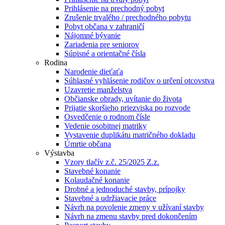
Prihlásenie na prechodný pobyt
Zrušenie trvalého / prechodného pobytu
Pobyt občana v zahraničí
Nájomné bývanie
Zariadenia pre seniorov
Súpisné a orientačné čísla
Rodina
Narodenie dieťaťa
Súhlasné vyhlásenie rodičov o určení otcovstva
Uzavretie manželstva
Občianske obrady, uvítanie do života
Prijatie skoršieho priezviska po rozvode
Osvedčenie o rodnom čísle
Vedenie osobitnej matriky
Vystavenie duplikátu matričného dokladu
Úmrtie občana
Výstavba
Vzory tlačív z.č. 25/2025 Z.z.
Stavebné konanie
Kolaudačné konanie
Drobné a jednoduché stavby, prípojky
Stavebné a udržiavacie práce
Návrh na povolenie zmeny v užívaní stavby
Návrh na zmenu stavby pred dokončením