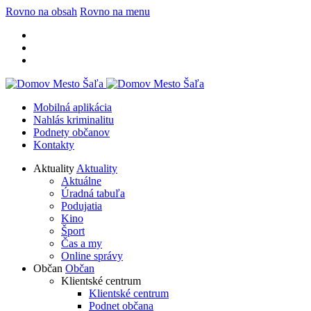
Rovno na obsah
Rovno na menu
Mobilná aplikácia
Nahlás kriminalitu
Podnety občanov
Kontakty
Aktuality
Aktuality
Aktuálne
Úradná tabuľa
Podujatia
Kino
Šport
Čas a my
Online správy
Občan
Občan
Klientské centrum
Klientské centrum
Podnet občana