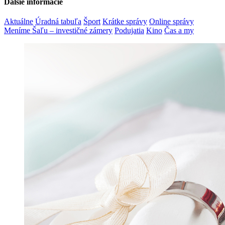
Ďalšie informácie
Aktuálne
Úradná tabuľa
Šport
Krátke správy
Online správy
Meníme Šaľu – investičné zámery
Podujatia
Kino
Čas a my