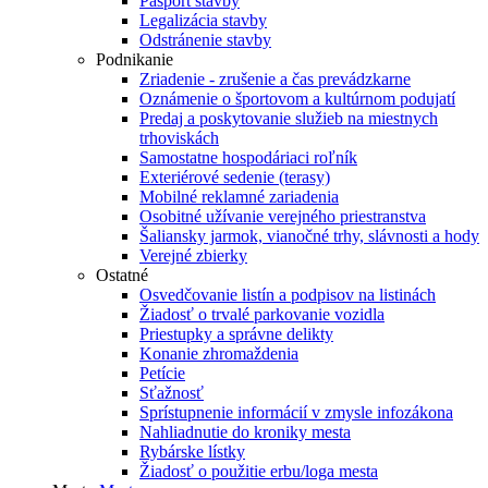
Pasport stavby
Legalizácia stavby
Odstránenie stavby
Podnikanie
Zriadenie - zrušenie a čas prevádzkarne
Oznámenie o športovom a kultúrnom podujatí
Predaj a poskytovanie služieb na miestnych
trhoviskách
Samostatne hospodáriaci roľník
Exteriérové sedenie (terasy)
Mobilné reklamné zariadenia
Osobitné užívanie verejného priestranstva
Šaliansky jarmok, vianočné trhy, slávnosti a hody
Verejné zbierky
Ostatné
Osvedčovanie listín a podpisov na listinách
Žiadosť o trvalé parkovanie vozidla
Priestupky a správne delikty
Konanie zhromaždenia
Petície
Sťažnosť
Sprístupnenie informácií v zmysle infozákona
Nahliadnutie do kroniky mesta
Rybárske lístky
Žiadosť o použitie erbu/loga mesta