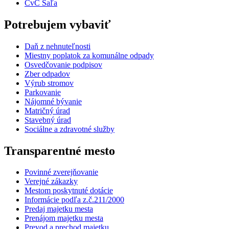
CvČ Šaľa
Potrebujem vybaviť
Daň z nehnuteľnosti
Miestny poplatok za komunálne odpady
Osvedčovanie podpisov
Zber odpadov
Výrub stromov
Parkovanie
Nájomné bývanie
Matričný úrad
Stavebný úrad
Sociálne a zdravotné služby
Transparentné mesto
Povinné zverejňovanie
Verejné zákazky
Mestom poskytnuté dotácie
Informácie podľa z.č.211/2000
Predaj majetku mesta
Prenájom majetku mesta
Prevod a prechod majetku