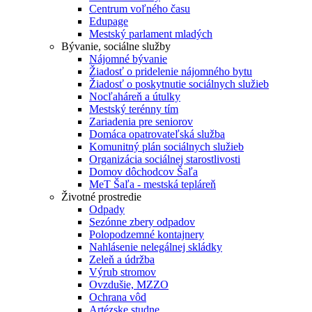
Centrum voľného času
Edupage
Mestský parlament mladých
Bývanie, sociálne služby
Nájomné bývanie
Žiadosť o pridelenie nájomného bytu
Žiadosť o poskytnutie sociálnych služieb
Nocľaháreň a útulky
Mestský terénny tím
Zariadenia pre seniorov
Domáca opatrovateľská služba
Komunitný plán sociálnych služieb
Organizácia sociálnej starostlivosti
Domov dôchodcov Šaľa
MeT Šaľa - mestská tepláreň
Životné prostredie
Odpady
Sezónne zbery odpadov
Polopodzemné kontajnery
Nahlásenie nelegálnej skládky
Zeleň a údržba
Výrub stromov
Ovzdušie, MZZO
Ochrana vôd
Artézske studne