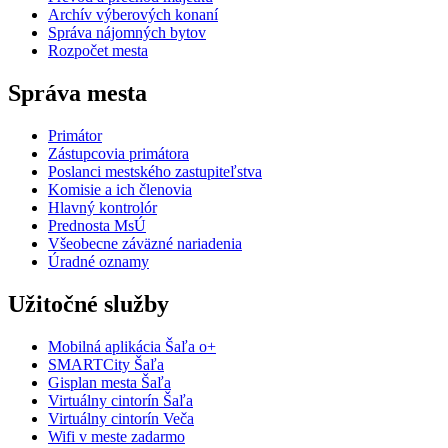
Archív výberových konaní
Správa nájomných bytov
Rozpočet mesta
Správa mesta
Primátor
Zástupcovia primátora
Poslanci mestského zastupiteľstva
Komisie a ich členovia
Hlavný kontrolór
Prednosta MsÚ
Všeobecne záväzné nariadenia
Úradné oznamy
Užitočné služby
Mobilná aplikácia Šaľa o+
SMARTCity Šaľa
Gisplan mesta Šaľa
Virtuálny cintorín Šaľa
Virtuálny cintorín Veča
Wifi v meste zadarmo