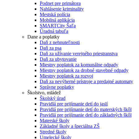
Podnet pre primátora
Nahlásenie kriminality
Mestská polícia
Mobilná aplikácia
SMARTCity Šaľa
Úradná tabuľa
Dane a poplatky
Daň z nehnuteľnosti
Daň za psa
Daň za užívanie verejného priestranstva
Daň za ubytovanie
Miestny poplatok za komunálne odpady
Miestny poplatok za drobné stavebné odpady
Miestny poplatok za rozvoj
Daň za nevýherné prístroje a predajné automaty
Správne poplatky
Školstvo, mládež
Školský úrad
Pravidlá pre prijímanie detí do jaslí
Pravidlá pre prijímanie detí do materských škôl
Pravidlá pre prijímanie detí do základných škôl
Materské školy
Základné školy a špeciálna ZŠ
Stredné školy
Umelecké školy