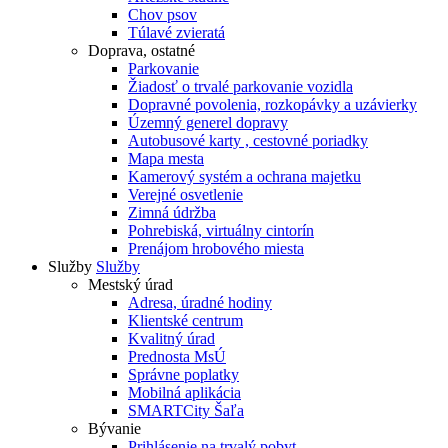
Chov psov
Túlavé zvieratá
Doprava, ostatné
Parkovanie
Žiadosť o trvalé parkovanie vozidla
Dopravné povolenia, rozkopávky a uzávierky
Územný generel dopravy
Autobusové karty , cestovné poriadky
Mapa mesta
Kamerový systém a ochrana majetku
Verejné osvetlenie
Zimná údržba
Pohrebiská, virtuálny cintorín
Prenájom hrobového miesta
Služby
Služby
Mestský úrad
Adresa, úradné hodiny
Klientské centrum
Kvalitný úrad
Prednosta MsÚ
Správne poplatky
Mobilná aplikácia
SMARTCity Šaľa
Bývanie
Prihlásenie na trvalý pobyt