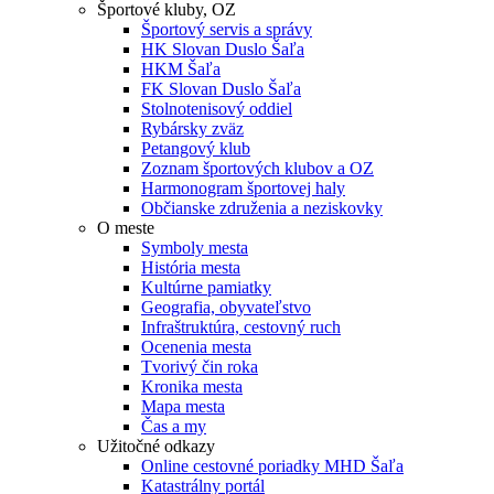
Športové kluby, OZ
Športový servis a správy
HK Slovan Duslo Šaľa
HKM Šaľa
FK Slovan Duslo Šaľa
Stolnotenisový oddiel
Rybársky zväz
Petangový klub
Zoznam športových klubov a OZ
Harmonogram športovej haly
Občianske združenia a neziskovky
O meste
Symboly mesta
História mesta
Kultúrne pamiatky
Geografia, obyvateľstvo
Infraštruktúra, cestovný ruch
Ocenenia mesta
Tvorivý čin roka
Kronika mesta
Mapa mesta
Čas a my
Užitočné odkazy
Online cestovné poriadky MHD Šaľa
Katastrálny portál