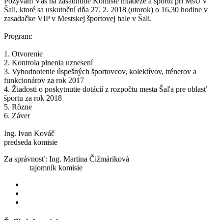
Pozývam Vás na zasadnutie Komisie mládeže a športu pri MsÚ v
Šali, ktoré sa uskutoční dňa 27. 2. 2018 (utorok) o 16,30 hodine v
zasadačke VIP v Mestskej športovej hale v Šali.
Program:
1. Otvorenie
2. Kontrola plnenia uznesení
3. Vyhodnotenie úspešných športovcov, kolektívov, trénerov a
funkcionárov za rok 2017
4. Žiadosti o poskytnutie dotácií z rozpočtu mesta Šaľa pre oblasť
športu za rok 2018
5. Rôzne
6. Záver
Ing. Ivan Kováč
predseda komisie
Za správnosť: Ing. Martina Čižmáriková
tajomník komisie