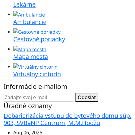
Lekárne
Ambulancie
Cestovné poriadky
Mapa mesta
Virtuálny cintorín
Informácie e-mailom
Odoslať
Úradné oznamy
Debarierizácia vstupu do bytového domu súp.
903, SVBaNP Centrum, M.M.Hodžu
Aug 06, 2026