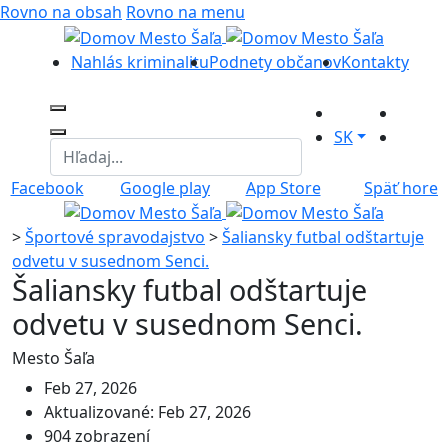
Rovno na obsah
Rovno na menu
Nahlás kriminalitu
Podnety občanov
Kontakty
SK
Facebook
Google play
App Store
Späť hore
>
Športové spravodajstvo
>
Šaliansky futbal odštartuje
odvetu v susednom Senci.
Šaliansky futbal odštartuje
odvetu v susednom Senci.
Mesto Šaľa
Feb 27, 2026
Aktualizované: Feb 27, 2026
904 zobrazení