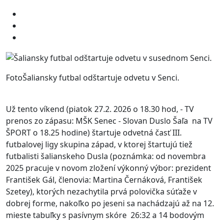
FotoŠaliansky futbal odštartuje odvetu v Senci.
Už tento víkend (piatok 27.2. 2026 o 18.30 hod, - TV
prenos zo zápasu: MŠK Senec - Slovan Duslo Šaľa na TV
ŠPORT o 18.25 hodine) štartuje odvetná časť III.
futbalovej ligy skupina západ, v ktorej štartujú tiež
futbalisti šalianskeho Dusla (poznámka: od novembra
2025 pracuje v novom zložení výkonný výbor: prezident
František Gál, členovia: Martina Černáková, František
Szetey), ktorých nezachytila prvá polovička súťaže v
dobrej forme, nakoľko po jeseni sa nachádzajú až na 12.
mieste tabuľky s pasívnym skóre 26:32 a 14 bodovým