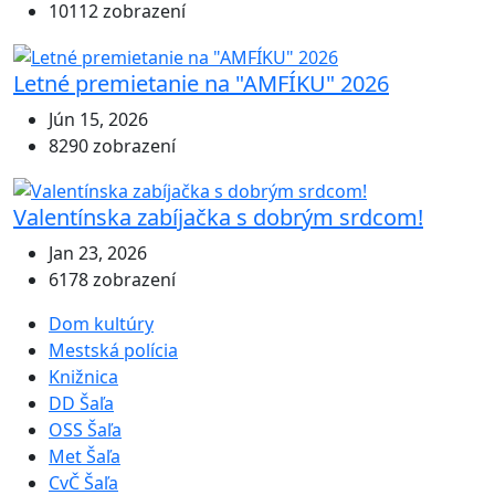
10112 zobrazení
Letné premietanie na "AMFÍKU" 2026
Jún 15, 2026
8290 zobrazení
Valentínska zabíjačka s dobrým srdcom!
Jan 23, 2026
6178 zobrazení
Dom kultúry
Mestská polícia
Knižnica
DD Šaľa
OSS Šaľa
Met Šaľa
CvČ Šaľa