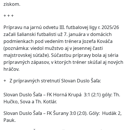
ziskom.
+ + +
Prípravu na jarnú odvetu III. futbalovej ligy r. 2025/26
začali šalianski futbalisti už 7. januára v domácich
podmienkach pod vedením trénera Jozefa Kováča
(poznámka: viedol mužstvo aj v jesennej časti
majstrovskej súťaže). Súčasťou prípravy bola aj séria
prípravných zápasov, v ktorých tréner skúšal aj nových
hráčov.
+ Z prípravných stretnutí Slovan Duslo Šaľa:
Slovan Duslo Šaľa – FK Horná Krupá 3:1 (2:1) góly: Th.
Hučko, Sova a Th. Kotlár.
Slovan Duslo Šaľa – FK Šurany 3:0 (2:0). Góly: Hudák 2,
Pauk.