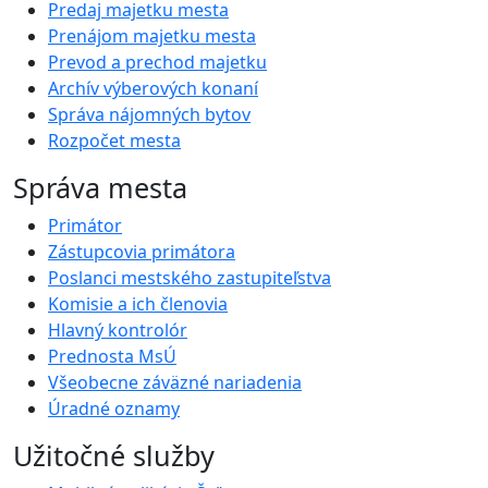
Predaj majetku mesta
Prenájom majetku mesta
Prevod a prechod majetku
Archív výberových konaní
Správa nájomných bytov
Rozpočet mesta
Správa mesta
Primátor
Zástupcovia primátora
Poslanci mestského zastupiteľstva
Komisie a ich členovia
Hlavný kontrolór
Prednosta MsÚ
Všeobecne záväzné nariadenia
Úradné oznamy
Užitočné služby