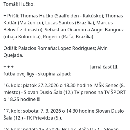
Tomáš Hučko.
+ Prišli: Thomas Hučko (Saalfelden - Rakúsko); Thomas
Kotlár (Malženice), Lucas Santos (Brazília), Marcus
Belovič z dorastu), Sebastian Ocampo a Angel Banguez
(obaja Kolumbia), Rogerio (Rača, Brazília).
Odišli: Palacios Romaňa; Lopez Rodrigues; Alvin
Quejada.
+ + + Jarná časť III.
futbalovej ligy - skupina západ:
16. kolo: piatok 27.2.2026 o 18.30 hodine MŠK Senec (8.
miesto) - Slovan Duslo Šaľa (12.) TV prenos na TV ŠPORT
o 18.25 hodine !!!
17. kolo: sobota: 7. 3. 2026 o 14.30 hodine Slovan Duslo
Šaľa (12.) - FK Prievidza (5.).
18. kolo: nedeľa 15.3.2026: FK Lok. Rača (13.) - Slovan