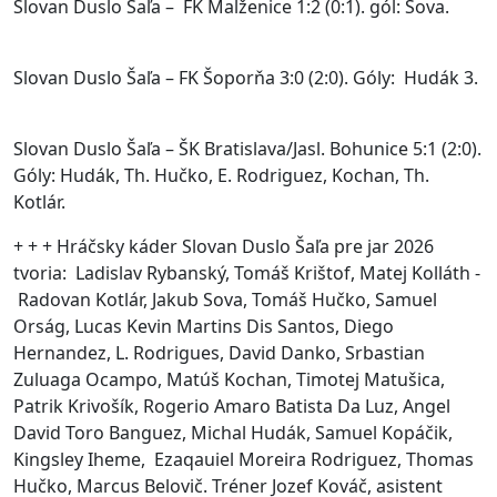
Slovan Duslo Šaľa – FK Malženice 1:2 (0:1). gól: Sova.
Slovan Duslo Šaľa – FK Šoporňa 3:0 (2:0). Góly: Hudák 3.
Slovan Duslo Šaľa – ŠK Bratislava/Jasl. Bohunice 5:1 (2:0).
Góly: Hudák, Th. Hučko, E. Rodriguez, Kochan, Th.
Kotlár.
+ + + Hráčsky káder Slovan Duslo Šaľa pre jar 2026
tvoria: Ladislav Rybanský, Tomáš Krištof, Matej Kolláth -
Radovan Kotlár, Jakub Sova, Tomáš Hučko, Samuel
Orság, Lucas Kevin Martins Dis Santos, Diego
Hernandez, L. Rodrigues, David Danko, Srbastian
Zuluaga Ocampo, Matúš Kochan, Timotej Matušica,
Patrik Krivošík, Rogerio Amaro Batista Da Luz, Angel
David Toro Banguez, Michal Hudák, Samuel Kopáčik,
Kingsley Iheme, Ezaqauiel Moreira Rodriguez, Thomas
Hučko, Marcus Belovič. Tréner Jozef Kováč, asistent