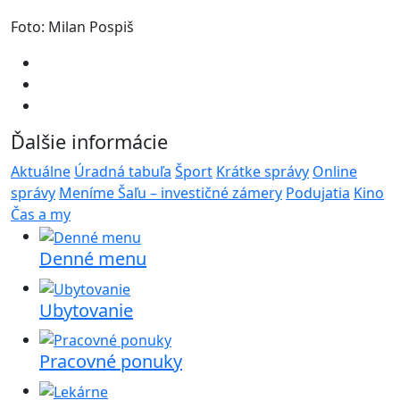
Foto: Milan Pospiš
Ďalšie informácie
Aktuálne
Úradná tabuľa
Šport
Krátke správy
Online
správy
Meníme Šaľu – investičné zámery
Podujatia
Kino
Čas a my
Denné menu
Ubytovanie
Pracovné ponuky