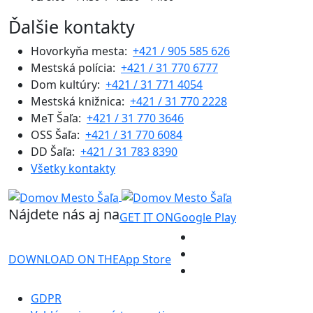
Ďalšie kontakty
Hovorkyňa mesta:
+421 / 905 585 626
Mestská polícia:
+421 / 31 770 6777
Dom kultúry:
+421 / 31 771 4054
Mestská knižnica:
+421 / 31 770 2228
MeT Šaľa:
+421 / 31 770 3646
OSS Šaľa:
+421 / 31 770 6084
DD Šaľa:
+421 / 31 783 8390
Všetky kontakty
Nájdete nás aj na
GET IT ON
Google Play
DOWNLOAD ON THE
App Store
GDPR