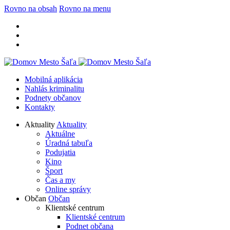
Rovno na obsah
Rovno na menu
Mobilná aplikácia
Nahlás kriminalitu
Podnety občanov
Kontakty
Aktuality
Aktuality
Aktuálne
Úradná tabuľa
Podujatia
Kino
Šport
Čas a my
Online správy
Občan
Občan
Klientské centrum
Klientské centrum
Podnet občana