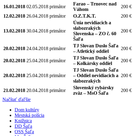
Farao – Trnovec nad
16.01.2018
02.05.2018
primátor
200 €
Váhom
12.02.2018
26.04.2018
primátor
O.Z.T.K.T.
200 €
Únia nevidiacich a
slabozrakých
13.02.2018
30.04.2018
primátor
200 €
Slovenska – ZO č. 60
Šaľa
TJ Slovan Duslo Šaľa
20.02.2018
24.04.2018
primátor
200 €
– Atletický oddiel
TJ Slovan Duslo Šaľa
20.02.2018
25.04.2018
primátor
200 €
– Kolkársky oddiel
TJ Slovan Duslo Šaľa
20.02.2018
25.04.2018
primátor
– Oddiel nevidiacich a
200 €
slabozrakých
Slovenský rybársky
21.02.2018
20.04.2018
primátor
200 €
zväz – MsO Šaľa
Načítať ďaľšie
Dom kultúry
Mestská polícia
Knižnica
DD Šaľa
OSS Šaľa