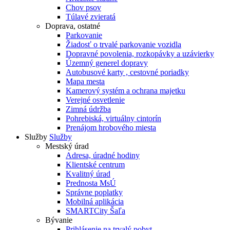
Chov psov
Túlavé zvieratá
Doprava, ostatné
Parkovanie
Žiadosť o trvalé parkovanie vozidla
Dopravné povolenia, rozkopávky a uzávierky
Územný generel dopravy
Autobusové karty , cestovné poriadky
Mapa mesta
Kamerový systém a ochrana majetku
Verejné osvetlenie
Zimná údržba
Pohrebiská, virtuálny cintorín
Prenájom hrobového miesta
Služby
Služby
Mestský úrad
Adresa, úradné hodiny
Klientské centrum
Kvalitný úrad
Prednosta MsÚ
Správne poplatky
Mobilná aplikácia
SMARTCity Šaľa
Bývanie
Prihlásenie na trvalý pobyt