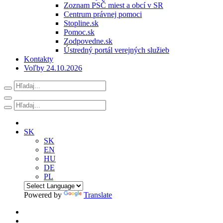
Zoznam PSČ miest a obcí v SR
Centrum právnej pomoci
Stopline.sk
Pomoc.sk
Zodpovedne.sk
Ústredný portál verejných služieb
Kontakty
Voľby 24.10.2026
SK
SK
EN
HU
DE
PL
Powered by
Translate