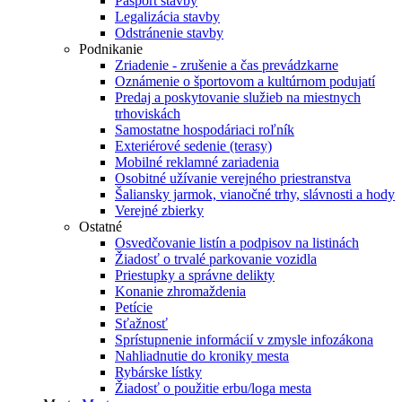
Pasport stavby
Legalizácia stavby
Odstránenie stavby
Podnikanie
Zriadenie - zrušenie a čas prevádzkarne
Oznámenie o športovom a kultúrnom podujatí
Predaj a poskytovanie služieb na miestnych
trhoviskách
Samostatne hospodáriaci roľník
Exteriérové sedenie (terasy)
Mobilné reklamné zariadenia
Osobitné užívanie verejného priestranstva
Šaliansky jarmok, vianočné trhy, slávnosti a hody
Verejné zbierky
Ostatné
Osvedčovanie listín a podpisov na listinách
Žiadosť o trvalé parkovanie vozidla
Priestupky a správne delikty
Konanie zhromaždenia
Petície
Sťažnosť
Sprístupnenie informácií v zmysle infozákona
Nahliadnutie do kroniky mesta
Rybárske lístky
Žiadosť o použitie erbu/loga mesta