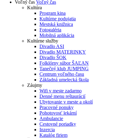
Voľný čas
Voľný čas
Kultúra
Program kina
Kultúrne podujatia
Mestská knižnica
Fotogaléria
Mobilná aplikácia
Kultúrne služby
Divadlo ASI
Divadlo MATERINKY
Divadlo ŠOK
Folklórny súbor ŠAĽAN
Tanečný klub JUMPING
Centrum voľného času
Základná umelecká škola
Záujmy
Wifi v meste zadarmo
Denné menu reštaurácií
Ubytovanie v meste a okolí
Pracovné ponuky
Pohotovosť lekární
Ambulancie
Cestovné poriadky
Inzercia
Katalóg firiem