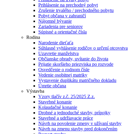
Prihlásenie na prechodný pobyt
Zrušenie trvalého / prechodného pobytu
Pobyt občana v zahraničí
Nájomné bývanie
Zariadenia pre seniorov
Súpisné a orientačné čísla
Rodina
Narodenie dieťaťa
Súhlasné vyhlásenie rodičov o určení otcovstva
Uzavretie manželstva
Občianske obrady, uvítanie do života
Prijatie skoršieho priezviska po rozvode
Osvedčenie o rodnom čísle
Vedenie osobitnej matriky
Vystavenie duplikátu matričného dokladu
Úmrtie občana
Výstavba
Vzory tlačív z.č. 25/2025 Z.z.
Stavebné konanie
Kolaudačné konanie
Drobné a jednoduché stavby, prípojky
Stavebné a udržiavacie práce
Návrh na povolenie zmeny v užívaní stavby
Návrh na zmenu stavby pred dokončením