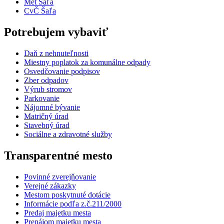
Met Šaľa
CvČ Šaľa
Potrebujem vybaviť
Daň z nehnuteľnosti
Miestny poplatok za komunálne odpady
Osvedčovanie podpisov
Zber odpadov
Výrub stromov
Parkovanie
Nájomné bývanie
Matričný úrad
Stavebný úrad
Sociálne a zdravotné služby
Transparentné mesto
Povinné zverejňovanie
Verejné zákazky
Mestom poskytnuté dotácie
Informácie podľa z.č.211/2000
Predaj majetku mesta
Prenájom majetku mesta