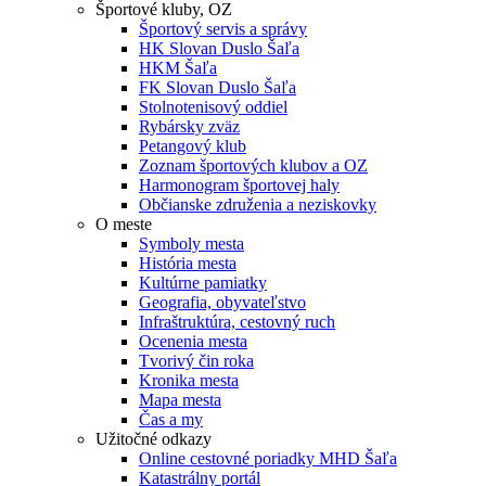
Športové kluby, OZ
Športový servis a správy
HK Slovan Duslo Šaľa
HKM Šaľa
FK Slovan Duslo Šaľa
Stolnotenisový oddiel
Rybársky zväz
Petangový klub
Zoznam športových klubov a OZ
Harmonogram športovej haly
Občianske združenia a neziskovky
O meste
Symboly mesta
História mesta
Kultúrne pamiatky
Geografia, obyvateľstvo
Infraštruktúra, cestovný ruch
Ocenenia mesta
Tvorivý čin roka
Kronika mesta
Mapa mesta
Čas a my
Užitočné odkazy
Online cestovné poriadky MHD Šaľa
Katastrálny portál