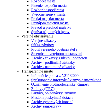
Rozpočet mesta
Plnenie rozpočtu mesta
Rozbor hospodárenia
Výročné správy mesta
Predaj majetku mesta
Prenájom majetku mesta
Prevod a prechod majetku
Správa nájomných bytov
Verejné obstarávanie
Verejné zákazky
Súťaž návrhov
Profil verejného obstarávateľa
Smernica o verejnom obstarávaní
Archív - zákazky s nízkou hodnotou
Archív - podlimitné zákazky
Archív - nadlimitné zákazky
Transparentné mesto
Informácie podľa z.č.211/2000
Sprístupnenie informácií v zmysle infozákona
Oznámenie protispoločenskej činnosti
Zmluvy (CRZ)
Faktúry, objednávky, zmluvy
Mestom poskytnuté dotácie
Archív výberových konaní
Archív samosprávy