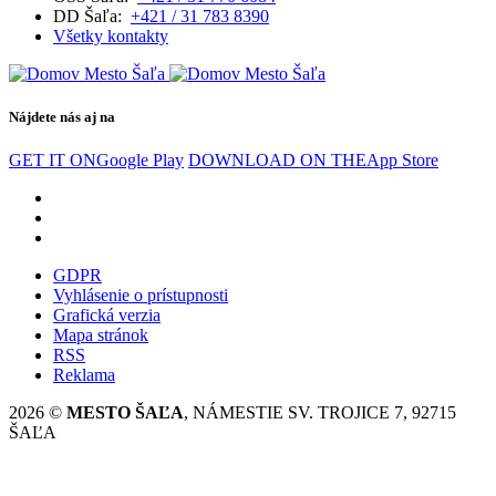
DD Šaľa:
+421 / 31 783 8390
Všetky kontakty
Nájdete nás aj na
GET IT ON
Google Play
DOWNLOAD ON THE
App Store
GDPR
Vyhlásenie o prístupnosti
Grafická verzia
Mapa stránok
RSS
Reklama
2026 ©
MESTO ŠAĽA
, NÁMESTIE SV. TROJICE 7, 92715
ŠAĽA