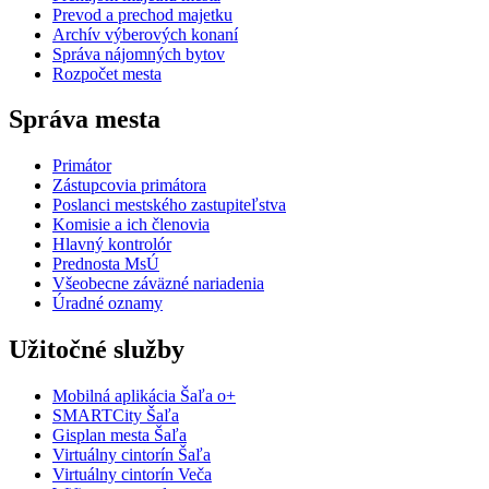
Prevod a prechod majetku
Archív výberových konaní
Správa nájomných bytov
Rozpočet mesta
Správa mesta
Primátor
Zástupcovia primátora
Poslanci mestského zastupiteľstva
Komisie a ich členovia
Hlavný kontrolór
Prednosta MsÚ
Všeobecne záväzné nariadenia
Úradné oznamy
Užitočné služby
Mobilná aplikácia Šaľa o+
SMARTCity Šaľa
Gisplan mesta Šaľa
Virtuálny cintorín Šaľa
Virtuálny cintorín Veča