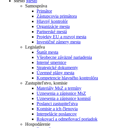
Mesto
Mesto
Samospráva
Primátor
Zástupcovia primátora
Hlavný kontrolór
Organizácie mesta
Partnerské mestá
Projekty EU a rozvoj mesta
Investičné zámery mesta
Legislatíva
Štatút mesta
Všeobecne záväzné nariadenia
Interné smernice
Strategické dokumenty
Územné plány mesta
Kompetencie hlavného kontrolóra
Zastupiteľstvo, komisie
Materiály MsZ a termíny
Uznesenia a zápisnice MsZ
Uznesenia a zápisnice komisií
Poslanci zastupiteľstva
Komisie a ich členovia
Interpelácie poslancov
Rokovací a odmeňovací poriadok
Hospodárenie