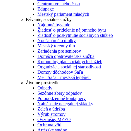
Centrum voľného času
Edupage
Mestský parlament mladých
Bývanie, sociálne služby
Nájomné bývanie
Žiadosť o pridelenie nájomného bytu
Žiadosť o poskytnutie sociálnych služieb
Nocľaháreň a útulky
Mestský terénny tím
Zariadenia pre seniorov
Domáca opatrovateľská služba
Komunitný plán sociálnych služieb
Organizácia sociálnej starostlivosti
Domov dôchodcov Šaľa
MeT Šaľa - mestská tepláreň
Životné prostredie
Odpady
Sezónne zbery odpadov
Polopodzemné kontajnery
Nahlásenie nelegálnej skládky
Zeleň a údržba
Výrub stromov
Ovzdušie, MZZO
Ochrana vôd
Artézske studne