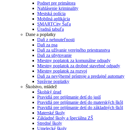
Podnet pre primátora
Nahlásenie kriminality
Mestská polícia
Mobilná aplikácia
SMARTCity Šaľa
Úradná tabuľa
Dane a poplatky
Daň z nehnuteľnosti
Daň za psa
Daň za užívanie verejného priestranstva
Daň za ubytovanie
Miestny poplatok za komunálne odpady
Miestny poplatok za drobné stavebné odpady
Miestny poplatok za rozvoj
Daň za nevýherné prístroje a predajné automaty
Správne poplatky
Školstvo, mládež
Školský úrad
Pravidlá pre prijímanie detí do jaslí
Pravidlá pre prijímanie detí do materských škôl
Pravidlá pre prijímanie detí do základných škôl
Materské školy
Základné školy a špeciálna ZŠ
Stredné školy
Umelecké školy