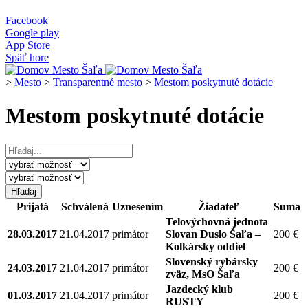
Facebook
Google play
App Store
Späť hore
>
Mesto
>
Transparentné mesto
>
Mestom poskytnuté dotácie
Mestom poskytnuté dotácie
Prijatá
Schválená
Uznesením
Žiadateľ
Suma
Telovýchovná jednota
28.03.2017
21.04.2017
primátor
Slovan Duslo Šaľa –
200 €
Kolkársky oddiel
Slovenský rybársky
24.03.2017
21.04.2017
primátor
200 €
zväz, MsO Šaľa
Jazdecký klub
01.03.2017
21.04.2017
primátor
200 €
RUSTY