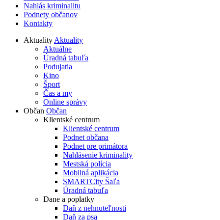
Nahlás kriminalitu
Podnety občanov
Kontakty
Aktuality
Aktuality
Aktuálne
Úradná tabuľa
Podujatia
Kino
Šport
Čas a my
Online správy
Občan
Občan
Klientské centrum
Klientské centrum
Podnet občana
Podnet pre primátora
Nahlásenie kriminality
Mestská polícia
Mobilná aplikácia
SMARTCity Šaľa
Úradná tabuľa
Dane a poplatky
Daň z nehnuteľnosti
Daň za psa