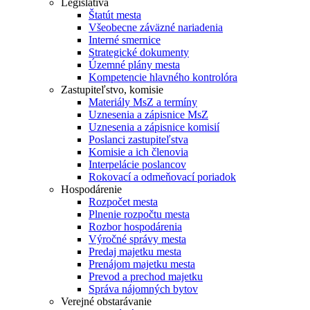
Legislatíva
Štatút mesta
Všeobecne záväzné nariadenia
Interné smernice
Strategické dokumenty
Územné plány mesta
Kompetencie hlavného kontrolóra
Zastupiteľstvo, komisie
Materiály MsZ a termíny
Uznesenia a zápisnice MsZ
Uznesenia a zápisnice komisií
Poslanci zastupiteľstva
Komisie a ich členovia
Interpelácie poslancov
Rokovací a odmeňovací poriadok
Hospodárenie
Rozpočet mesta
Plnenie rozpočtu mesta
Rozbor hospodárenia
Výročné správy mesta
Predaj majetku mesta
Prenájom majetku mesta
Prevod a prechod majetku
Správa nájomných bytov
Verejné obstarávanie