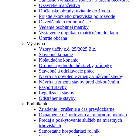
Uzavretie manželstva
Občianske obrady, uvítanie do života
Prijatie skoršieho priezviska po rozvode
Osvedčenie o rodnom čísle
Vedenie osobitnej matriky
Vystavenie duplikátu matričného dokladu
Úmrtie občana
Výstavba
Vzory tlačív z.č. 25/2025 Z.z.
Stavebné konanie
Kolaudačné konanie
Drobné a jednoduché stavby, prípojky
Stavebné a udržiavacie práce
Návrh na povolenie zmeny v užívaní stavby
Návrh na zmenu stavby pred dokončením
Pasport stavby
Legalizácia stavby
Odstránenie stavby
Podnikanie
Zriadenie - zrušenie a čas prevádzkarne
Oznámenie o športovom a kultúrnom podujatí
Predaj a poskytovanie služieb na miestnych
trhoviskách
Samostatne hospodáriaci roľník