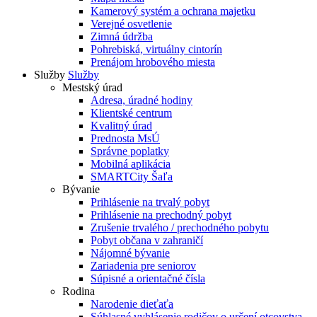
Kamerový systém a ochrana majetku
Verejné osvetlenie
Zimná údržba
Pohrebiská, virtuálny cintorín
Prenájom hrobového miesta
Služby
Služby
Mestský úrad
Adresa, úradné hodiny
Klientské centrum
Kvalitný úrad
Prednosta MsÚ
Správne poplatky
Mobilná aplikácia
SMARTCity Šaľa
Bývanie
Prihlásenie na trvalý pobyt
Prihlásenie na prechodný pobyt
Zrušenie trvalého / prechodného pobytu
Pobyt občana v zahraničí
Nájomné bývanie
Zariadenia pre seniorov
Súpisné a orientačné čísla
Rodina
Narodenie dieťaťa
Súhlasné vyhlásenie rodičov o určení otcovstva