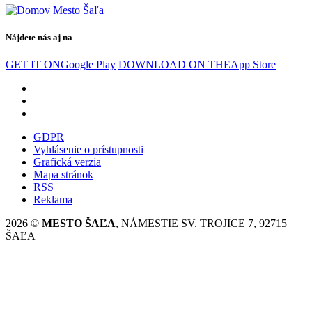
Nájdete nás aj na
GET IT ON
Google Play
DOWNLOAD ON THE
App Store
GDPR
Vyhlásenie o prístupnosti
Grafická verzia
Mapa stránok
RSS
Reklama
2026 ©
MESTO ŠAĽA
, NÁMESTIE SV. TROJICE 7, 92715
ŠAĽA