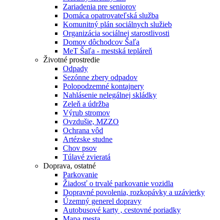
Zariadenia pre seniorov
Domáca opatrovateľská služba
Komunitný plán sociálnych služieb
Organizácia sociálnej starostlivosti
Domov dôchodcov Šaľa
MeT Šaľa - mestská tepláreň
Životné prostredie
Odpady
Sezónne zbery odpadov
Polopodzemné kontajnery
Nahlásenie nelegálnej skládky
Zeleň a údržba
Výrub stromov
Ovzdušie, MZZO
Ochrana vôd
Artézske studne
Chov psov
Túlavé zvieratá
Doprava, ostatné
Parkovanie
Žiadosť o trvalé parkovanie vozidla
Dopravné povolenia, rozkopávky a uzávierky
Územný generel dopravy
Autobusové karty , cestovné poriadky
Mapa mesta