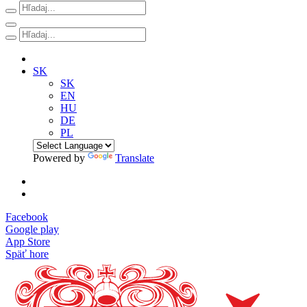
SK
SK
EN
HU
DE
PL
Powered by
Translate
Facebook
Google play
App Store
Späť hore