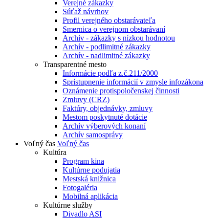
Verejné zákazky
Súťaž návrhov
Profil verejného obstarávateľa
Smernica o verejnom obstarávaní
Archív - zákazky s nízkou hodnotou
Archív - podlimitné zákazky
Archív - nadlimitné zákazky
Transparentné mesto
Informácie podľa z.č.211/2000
Sprístupnenie informácií v zmysle infozákona
Oznámenie protispoločenskej činnosti
Zmluvy (CRZ)
Faktúry, objednávky, zmluvy
Mestom poskytnuté dotácie
Archív výberových konaní
Archív samosprávy
Voľný čas
Voľný čas
Kultúra
Program kina
Kultúrne podujatia
Mestská knižnica
Fotogaléria
Mobilná aplikácia
Kultúrne služby
Divadlo ASI