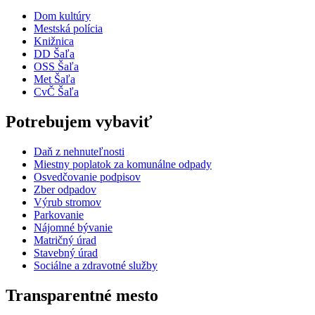
Dom kultúry
Mestská polícia
Knižnica
DD Šaľa
OSS Šaľa
Met Šaľa
CvČ Šaľa
Potrebujem vybaviť
Daň z nehnuteľnosti
Miestny poplatok za komunálne odpady
Osvedčovanie podpisov
Zber odpadov
Výrub stromov
Parkovanie
Nájomné bývanie
Matričný úrad
Stavebný úrad
Sociálne a zdravotné služby
Transparentné mesto