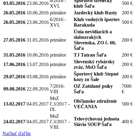
6/2016 -
Športovo strelecký
03.05.2016
23.06.2016
500 €
XVI.
klub Šaľa
26.05.2016
10.06.2016
primátor
Jazdecký klub Rusty
200 €
6/2016 -
Klub vodných športov
26.05.2016
23.06.2016
500 €
XVI.
Barakuda
Únia nevidiacich a
slabozrakých
27.05.2016
31.05.2016
primátor
200 €
Slovenska, ZO č. 60,
Šaľa
31.05.2016
10.06.2016
primátor
TJ Tatran Šaľa
200 €
Slovenský rybársky
17.06.2016
13.07.2016
primátor
200 €
zväz, MsO Šaľa
Športový klub Stepné
29.07.2016
03.08.2016
primátor
200 €
kozy zo Šale
7/2016-
OZ Zatúlané psíky
7000
09.08.2016
22.09.2016
VIII
Šaľa
€
MsZ
Občianske združenie
13.02.2017
04.05.2017
č.3/2017 –
500 €
VEČANIA
IX.
MsZ
Telovýchovná jednota
24.02.2017
04.05.2017
č.3/2017 –
400 €
Slávia SOUP Šaľa
VIII.
Načítať ďaľšie