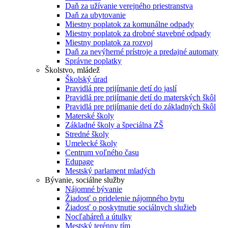
Daň za užívanie verejného priestranstva
Daň za ubytovanie
Miestny poplatok za komunálne odpady
Miestny poplatok za drobné stavebné odpady
Miestny poplatok za rozvoj
Daň za nevýherné prístroje a predajné automaty
Správne poplatky
Školstvo, mládež
Školský úrad
Pravidlá pre prijímanie detí do jaslí
Pravidlá pre prijímanie detí do materských škôl
Pravidlá pre prijímanie detí do základných škôl
Materské školy
Základné školy a špeciálna ZŠ
Stredné školy
Umelecké školy
Centrum voľného času
Edupage
Mestský parlament mladých
Bývanie, sociálne služby
Nájomné bývanie
Žiadosť o pridelenie nájomného bytu
Žiadosť o poskytnutie sociálnych služieb
Nocľaháreň a útulky
Mestský terénny tím