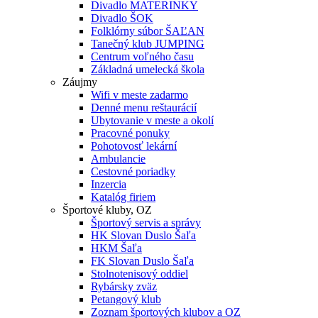
Divadlo MATERINKY
Divadlo ŠOK
Folklórny súbor ŠAĽAN
Tanečný klub JUMPING
Centrum voľného času
Základná umelecká škola
Záujmy
Wifi v meste zadarmo
Denné menu reštaurácií
Ubytovanie v meste a okolí
Pracovné ponuky
Pohotovosť lekární
Ambulancie
Cestovné poriadky
Inzercia
Katalóg firiem
Športové kluby, OZ
Športový servis a správy
HK Slovan Duslo Šaľa
HKM Šaľa
FK Slovan Duslo Šaľa
Stolnotenisový oddiel
Rybársky zväz
Petangový klub
Zoznam športových klubov a OZ