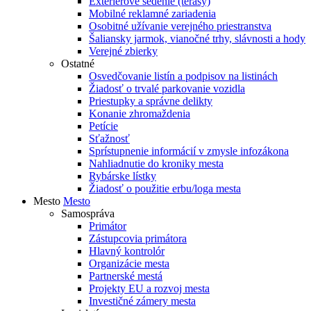
Exteriérové sedenie (terasy)
Mobilné reklamné zariadenia
Osobitné užívanie verejného priestranstva
Šaliansky jarmok, vianočné trhy, slávnosti a hody
Verejné zbierky
Ostatné
Osvedčovanie listín a podpisov na listinách
Žiadosť o trvalé parkovanie vozidla
Priestupky a správne delikty
Konanie zhromaždenia
Petície
Sťažnosť
Sprístupnenie informácií v zmysle infozákona
Nahliadnutie do kroniky mesta
Rybárske lístky
Žiadosť o použitie erbu/loga mesta
Mesto
Mesto
Samospráva
Primátor
Zástupcovia primátora
Hlavný kontrolór
Organizácie mesta
Partnerské mestá
Projekty EU a rozvoj mesta
Investičné zámery mesta