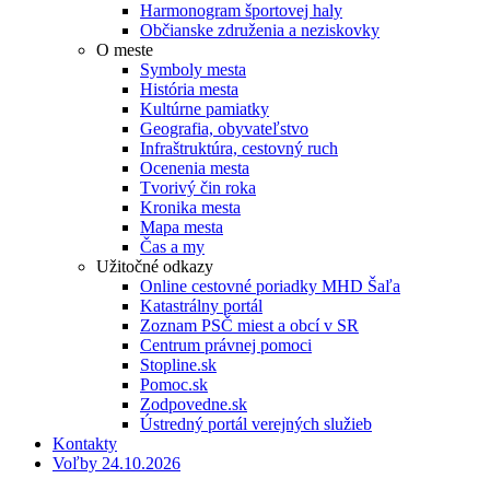
Harmonogram športovej haly
Občianske združenia a neziskovky
O meste
Symboly mesta
História mesta
Kultúrne pamiatky
Geografia, obyvateľstvo
Infraštruktúra, cestovný ruch
Ocenenia mesta
Tvorivý čin roka
Kronika mesta
Mapa mesta
Čas a my
Užitočné odkazy
Online cestovné poriadky MHD Šaľa
Katastrálny portál
Zoznam PSČ miest a obcí v SR
Centrum právnej pomoci
Stopline.sk
Pomoc.sk
Zodpovedne.sk
Ústredný portál verejných služieb
Kontakty
Voľby 24.10.2026