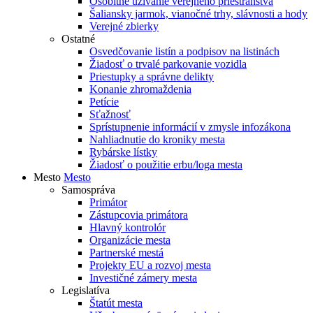
Osobitné užívanie verejného priestranstva
Šaliansky jarmok, vianočné trhy, slávnosti a hody
Verejné zbierky
Ostatné
Osvedčovanie listín a podpisov na listinách
Žiadosť o trvalé parkovanie vozidla
Priestupky a správne delikty
Konanie zhromaždenia
Petície
Sťažnosť
Sprístupnenie informácií v zmysle infozákona
Nahliadnutie do kroniky mesta
Rybárske lístky
Žiadosť o použitie erbu/loga mesta
Mesto
Mesto
Samospráva
Primátor
Zástupcovia primátora
Hlavný kontrolór
Organizácie mesta
Partnerské mestá
Projekty EU a rozvoj mesta
Investičné zámery mesta
Legislatíva
Štatút mesta