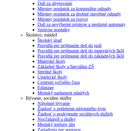
Daň za ubytovanie
Miestny poplatok za komunálne odpady
Miestny poplatok za drobné stavebné odpady
Miestny poplatok za rozvoj
Daň za nevýherné prístroje a predajné automaty
Správne poplatky
Školstvo, mládež
Školský úrad
Pravidlá pre prijímanie detí do jaslí
Pravidlá pre prijímanie detí do materských škôl
Pravidlá pre prijímanie detí do základných škôl
Materské školy
Základné školy a špeciálna ZŠ
Stredné školy
Umelecké školy
Centrum voľného času
Edupage
Mestský parlament mladých
Bývanie, sociálne služby
Nájomné bývanie
Žiadosť o pridelenie nájomného bytu
Žiadosť o poskytnutie sociálnych služieb
Nocľaháreň a útulky
Mestský terénny tím
Zariadenia pre seniorov