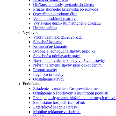
Občianske obrady, uvítanie do života
Prijatie skoršieho priezviska po rozvode
Osvedčenie o rodnom čísle
Vedenie osobitnej matriky
Vystavenie duplikátu matričného dokladu
Úmrtie občana
Výstavba
Vzory tlačív z.č. 25/2025 Z.z.
Stavebné konanie
Kolaudačné konanie
Drobné a jednoduché stavby, prípojky
Stavebné a udržiavacie práce
Návrh na povolenie zmeny v užívaní stavby
Návrh na zmenu stavby pred dokončením
Pasport stavby
Legalizácia stavby
Odstránenie stavby
Podnikanie
Zriadenie - zrušenie a čas prevádzkarne
Oznámenie o športovom a kultúrnom podujatí
Predaj a poskytovanie služieb na miestnych trhovi
Samostatne hospodáriaci roľník
Exteriérové sedenie (terasy)
Mobilné reklamné zariadenia