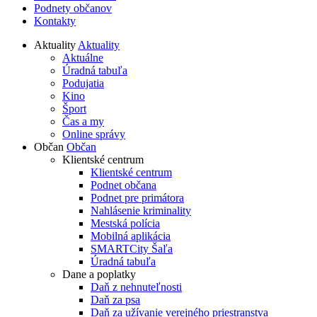
Podnety občanov
Kontakty
Aktuality
Aktuality
Aktuálne
Úradná tabuľa
Podujatia
Kino
Šport
Čas a my
Online správy
Občan
Občan
Klientské centrum
Klientské centrum
Podnet občana
Podnet pre primátora
Nahlásenie kriminality
Mestská polícia
Mobilná aplikácia
SMARTCity Šaľa
Úradná tabuľa
Dane a poplatky
Daň z nehnuteľnosti
Daň za psa
Daň za užívanie verejného priestranstva