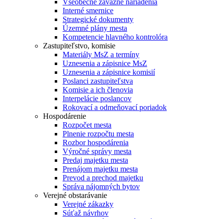
Všeobecne záväzné nariadenia
Interné smernice
Strategické dokumenty
Územné plány mesta
Kompetencie hlavného kontrolóra
Zastupiteľstvo, komisie
Materiály MsZ a termíny
Uznesenia a zápisnice MsZ
Uznesenia a zápisnice komisií
Poslanci zastupiteľstva
Komisie a ich členovia
Interpelácie poslancov
Rokovací a odmeňovací poriadok
Hospodárenie
Rozpočet mesta
Plnenie rozpočtu mesta
Rozbor hospodárenia
Výročné správy mesta
Predaj majetku mesta
Prenájom majetku mesta
Prevod a prechod majetku
Správa nájomných bytov
Verejné obstarávanie
Verejné zákazky
Súťaž návrhov