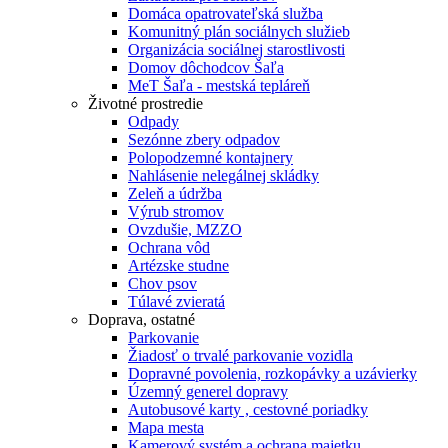
Domáca opatrovateľská služba
Komunitný plán sociálnych služieb
Organizácia sociálnej starostlivosti
Domov dôchodcov Šaľa
MeT Šaľa - mestská tepláreň
Životné prostredie
Odpady
Sezónne zbery odpadov
Polopodzemné kontajnery
Nahlásenie nelegálnej skládky
Zeleň a údržba
Výrub stromov
Ovzdušie, MZZO
Ochrana vôd
Artézske studne
Chov psov
Túlavé zvieratá
Doprava, ostatné
Parkovanie
Žiadosť o trvalé parkovanie vozidla
Dopravné povolenia, rozkopávky a uzávierky
Územný generel dopravy
Autobusové karty , cestovné poriadky
Mapa mesta
Kamerový systém a ochrana majetku