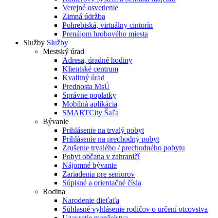
Verejné osvetlenie
Zimná údržba
Pohrebiská, virtuálny cintorín
Prenájom hrobového miesta
Služby
Služby
Mestský úrad
Adresa, úradné hodiny
Klientské centrum
Kvalitný úrad
Prednosta MsÚ
Správne poplatky
Mobilná aplikácia
SMARTCity Šaľa
Bývanie
Prihlásenie na trvalý pobyt
Prihlásenie na prechodný pobyt
Zrušenie trvalého / prechodného pobytu
Pobyt občana v zahraničí
Nájomné bývanie
Zariadenia pre seniorov
Súpisné a orientačné čísla
Rodina
Narodenie dieťaťa
Súhlasné vyhlásenie rodičov o určení otcovstva
Uzavretie manželstva