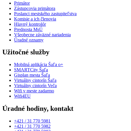
Primátor
Zástupcovia primátora
Poslanci mestského zastupiteľstva
Komisie a ich členovia
Hlavný kontrolór
Prednosta MsÚ
Všeobecne záväzné nariadenia
Úradné oznamy
Užitočné služby
Mobilná aplikácia Šaľa o+
SMARTCity Šaľa
Gisplan mesta Šaľa
Virtuálny cintorín Šaľa
Virtuálny cintorín Veča
Wifi v meste zadarmo
Wifi4EU
Úradné hodiny, kontakt
+421 / 31 770 5981
+421 / 31 770 5982