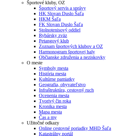
Športové kluby, OZ
Športový servis a správy
HK Slovan Duslo Šaľa
HKM Šaľa
FK Slovan Duslo Šaľa
Stolnotenisový oddiel
Rybársky zväz
Petangový klub
Zoznam športových klubov a OZ
Harmonogram športovej haly
Občianske združenia a neziskovky
O meste
Symboly mesta
História mesta
Kultúrne pamiatky
Geografia, obyvateľstvo
Infraštruktúra, cestovný ruch
Ocenenia mesta
Tvorivý čin roka
Kronika mesta
Mapa mesta
Čas a my
Užitočné odkazy
Online cestovné poriadky MHD Šaľa
Katastrálny portál