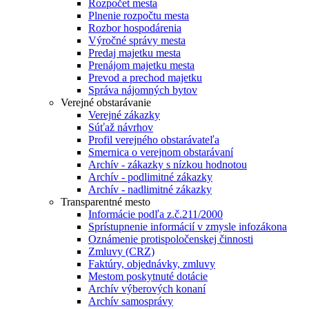
Rozpočet mesta
Plnenie rozpočtu mesta
Rozbor hospodárenia
Výročné správy mesta
Predaj majetku mesta
Prenájom majetku mesta
Prevod a prechod majetku
Správa nájomných bytov
Verejné obstarávanie
Verejné zákazky
Súťaž návrhov
Profil verejného obstarávateľa
Smernica o verejnom obstarávaní
Archív - zákazky s nízkou hodnotou
Archív - podlimitné zákazky
Archív - nadlimitné zákazky
Transparentné mesto
Informácie podľa z.č.211/2000
Sprístupnenie informácií v zmysle infozákona
Oznámenie protispoločenskej činnosti
Zmluvy (CRZ)
Faktúry, objednávky, zmluvy
Mestom poskytnuté dotácie
Archív výberových konaní
Archív samosprávy