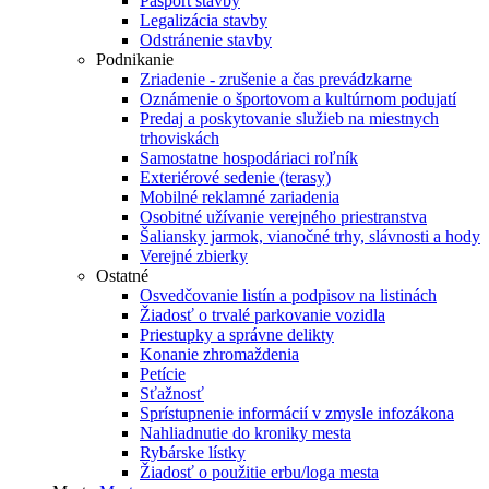
Pasport stavby
Legalizácia stavby
Odstránenie stavby
Podnikanie
Zriadenie - zrušenie a čas prevádzkarne
Oznámenie o športovom a kultúrnom podujatí
Predaj a poskytovanie služieb na miestnych
trhoviskách
Samostatne hospodáriaci roľník
Exteriérové sedenie (terasy)
Mobilné reklamné zariadenia
Osobitné užívanie verejného priestranstva
Šaliansky jarmok, vianočné trhy, slávnosti a hody
Verejné zbierky
Ostatné
Osvedčovanie listín a podpisov na listinách
Žiadosť o trvalé parkovanie vozidla
Priestupky a správne delikty
Konanie zhromaždenia
Petície
Sťažnosť
Sprístupnenie informácií v zmysle infozákona
Nahliadnutie do kroniky mesta
Rybárske lístky
Žiadosť o použitie erbu/loga mesta