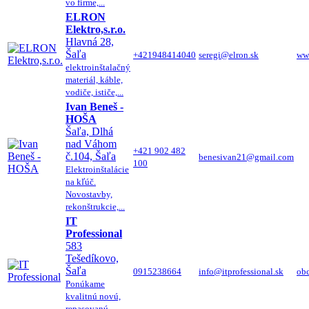
vo firme,...
ELRON
Elektro,s.r.o.
Hlavná 28,
Šaľa
+421948414040
seregi@elron.sk
www
elektroinštalačný
materiál, káble,
vodiče, ističe,...
Ivan Beneš -
HOŠA
Šaľa, Dlhá
nad Váhom
+421 902 482
č.104, Šaľa
benesivan21@gmail.com
100
Elektroinštalácie
na kľúč.
Novostavby,
rekonštrukcie,...
IT
Professional
583
Tešedíkovo,
Šaľa
0915238664
info@itprofessional.sk
obc
Ponúkame
kvalitnú novú,
repasovanú