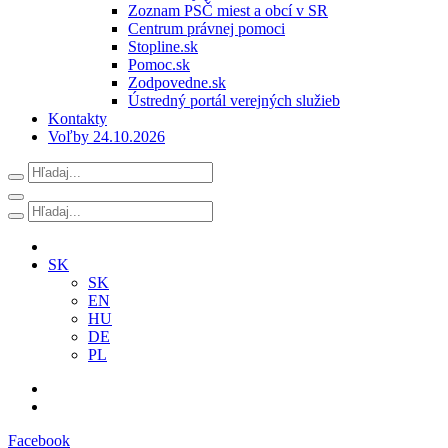
Zoznam PSČ miest a obcí v SR
Centrum právnej pomoci
Stopline.sk
Pomoc.sk
Zodpovedne.sk
Ústredný portál verejných služieb
Kontakty
Voľby 24.10.2026
SK
SK
EN
HU
DE
PL
Facebook