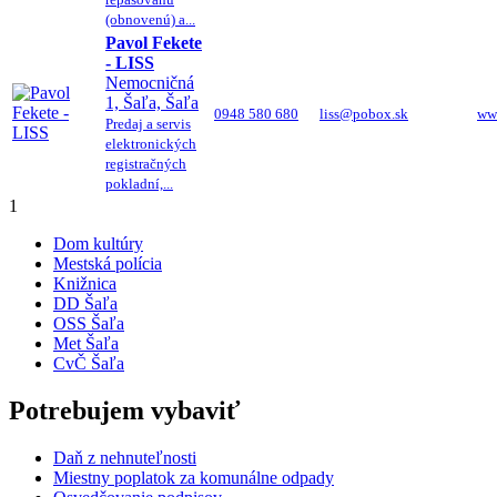
(obnovenú) a...
Pavol Fekete
- LISS
Nemocničná
1, Šaľa, Šaľa
0948 580 680
liss@pobox.sk
ww
Predaj a servis
elektronických
registračných
pokladní,...
1
Dom kultúry
Mestská polícia
Knižnica
DD Šaľa
OSS Šaľa
Met Šaľa
CvČ Šaľa
Potrebujem vybaviť
Daň z nehnuteľnosti
Miestny poplatok za komunálne odpady