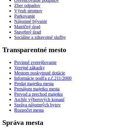
Osvedčovanie podpisov
Zber odpadov
Výrub stromov
Parkovanie
Nájomné bývanie
Matričný úrad
Stavebný úrad
Sociálne a zdravotné služby
Transparentné mesto
Povinné zverejňovanie
Verejné zákazky
Mestom poskytnuté dotácie
Informácie podľa z.č.211/2000
Predaj majetku mesta
Prenájom majetku mesta
Prevod a prechod majetku
Archív výberových konaní
Správa nájomných bytov
Rozpočet mesta
Správa mesta