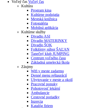
Voľný čas
Voľný čas
Kultúra
Program kina
Kultúrne podujatia
Mestská knižnica
Fotogaléria
Mobilná aplikácia
Kultúrne služby
Divadlo ASI
Divadlo MATERINKY
Divadlo ŠOK
Folklórny súbor ŠAĽAN
Tanečný klub JUMPING
Centrum voľného času
Základná umelecká škola
Záujmy
Wifi v meste zadarmo
Denné menu reštaurácií
Ubytovanie v meste a okolí
Pracovné ponuky
Pohotovosť lekární
Ambulancie
Cestovné poriadky
Inzercia
Katalóg firiem