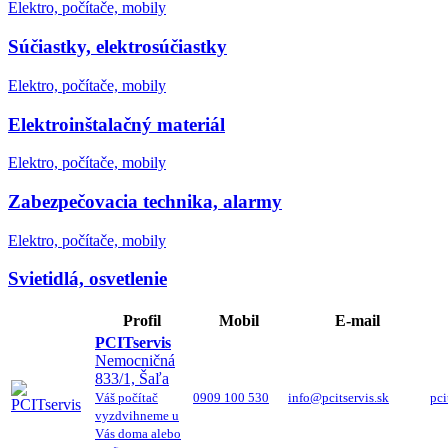
Elektro, počítače, mobily
Súčiastky, elektrosúčiastky
Elektro, počítače, mobily
Elektroinštalačný materiál
Elektro, počítače, mobily
Zabezpečovacia technika, alarmy
Elektro, počítače, mobily
Svietidlá, osvetlenie
Profil
Mobil
E-mail
PCITservis
Nemocničná
833/1, Šaľa
Váš počítač
0909 100 530
info@pcitservis.sk
pci
vyzdvihneme u
Vás doma alebo