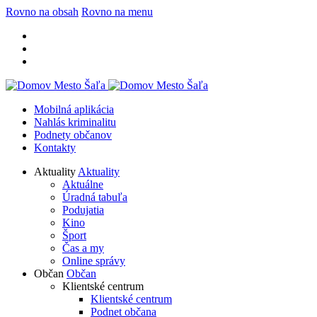
Rovno na obsah
Rovno na menu
Mobilná aplikácia
Nahlás kriminalitu
Podnety občanov
Kontakty
Aktuality
Aktuality
Aktuálne
Úradná tabuľa
Podujatia
Kino
Šport
Čas a my
Online správy
Občan
Občan
Klientské centrum
Klientské centrum
Podnet občana