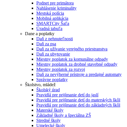
Podnet pre primátora
Nahlásenie kriminality
Mestská polícia
Mobilná aplikácia
SMARTCity Šaľa
Úradná tabuľa
Dane a poplatky
Daň z nehnuteľnosti
Daň za psa
Daň za užívanie verejného priestranstva
Daň za ubytovanie
Miestny poplatok za komunálne odpady
Miestny poplatok za drobné stavebné odpady
Miestny poplatok za rozvoj
Daň za nevýherné prístroje a predajné automaty
Správne poplatky
Školstvo, mládež
Školský úrad
Pravidlá pre prijímanie detí do jaslí
Pravidlá pre prijímanie detí do materských škôl
Pravidlá pre prijímanie detí do základných škôl
Materské školy
Základné školy a špeciálna ZŠ
Stredné školy
Umelecké školy