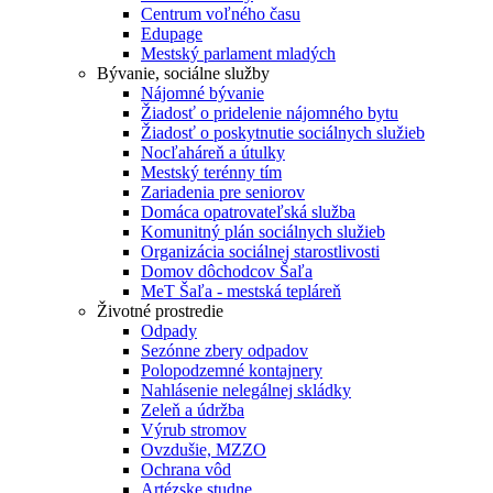
Centrum voľného času
Edupage
Mestský parlament mladých
Bývanie, sociálne služby
Nájomné bývanie
Žiadosť o pridelenie nájomného bytu
Žiadosť o poskytnutie sociálnych služieb
Nocľaháreň a útulky
Mestský terénny tím
Zariadenia pre seniorov
Domáca opatrovateľská služba
Komunitný plán sociálnych služieb
Organizácia sociálnej starostlivosti
Domov dôchodcov Šaľa
MeT Šaľa - mestská tepláreň
Životné prostredie
Odpady
Sezónne zbery odpadov
Polopodzemné kontajnery
Nahlásenie nelegálnej skládky
Zeleň a údržba
Výrub stromov
Ovzdušie, MZZO
Ochrana vôd
Artézske studne