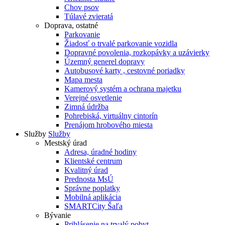
Chov psov
Túlavé zvieratá
Doprava, ostatné
Parkovanie
Žiadosť o trvalé parkovanie vozidla
Dopravné povolenia, rozkopávky a uzávierky
Územný generel dopravy
Autobusové karty , cestovné poriadky
Mapa mesta
Kamerový systém a ochrana majetku
Verejné osvetlenie
Zimná údržba
Pohrebiská, virtuálny cintorín
Prenájom hrobového miesta
Služby
Služby
Mestský úrad
Adresa, úradné hodiny
Klientské centrum
Kvalitný úrad
Prednosta MsÚ
Správne poplatky
Mobilná aplikácia
SMARTCity Šaľa
Bývanie
Prihlásenie na trvalý pobyt