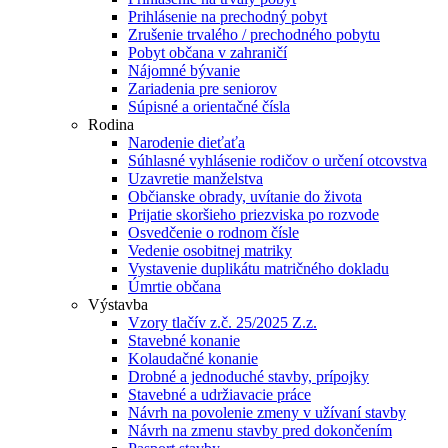
Prihlásenie na prechodný pobyt
Zrušenie trvalého / prechodného pobytu
Pobyt občana v zahraničí
Nájomné bývanie
Zariadenia pre seniorov
Súpisné a orientačné čísla
Rodina
Narodenie dieťaťa
Súhlasné vyhlásenie rodičov o určení otcovstva
Uzavretie manželstva
Občianske obrady, uvítanie do života
Prijatie skoršieho priezviska po rozvode
Osvedčenie o rodnom čísle
Vedenie osobitnej matriky
Vystavenie duplikátu matričného dokladu
Úmrtie občana
Výstavba
Vzory tlačív z.č. 25/2025 Z.z.
Stavebné konanie
Kolaudačné konanie
Drobné a jednoduché stavby, prípojky
Stavebné a udržiavacie práce
Návrh na povolenie zmeny v užívaní stavby
Návrh na zmenu stavby pred dokončením