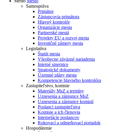
Mesto
Mesto
Samospráva
Primátor
Zástupcovia primátora
Hlavný kontrolór
Organizácie mesta
Partnerské mestá
Projekty EU a rozvoj mesta
Investičné zámery mesta
Legislatíva
Štatút mesta
Všeobecne záväzné nariadenia
Interné smernice
Strategické dokumenty
Územné plány mesta
Kompetencie hlavného kontrolóra
Zastupiteľstvo, komisie
Materiály MsZ a termíny
Uznesenia a zápisnice MsZ
Uznesenia a zápisnice komisií
Poslanci zastupiteľstva
Komisie a ich členovia
Interpelácie poslancov
Rokovací a odmeňovací poriadok
Hospodárenie