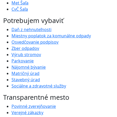
Met Šaľa
CvČ Šaľa
Potrebujem vybaviť
Daň z nehnuteľnosti
Miestny poplatok za komunálne odpady
Osvedčovanie podpisov
Zber odpadov
Výrub stromov
Parkovanie
Nájomné bývanie
Matričný úrad
Stavebný úrad
Sociálne a zdravotné služby
Transparentné mesto
Povinné zverejňovanie
Verejné zákazky