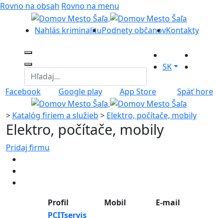
Rovno na obsah
Rovno na menu
Nahlás kriminalitu
Podnety občanov
Kontakty
SK
Facebook
Google play
App Store
Späť hore
>
Katalóg firiem a služieb
>
Elektro, počítače, mobily
Elektro, počítače, mobily
Pridaj firmu
Profil
Mobil
E-mail
PCITservis