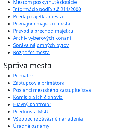
Mestom poskytnuté dotácie
Informácie podľa z.č.211/2000
Predaj majetku mesta
Prenájom majetku mesta
Prevod a prechod majetku
Archív výberových konaní
Správa nájomných bytov
Rozpočet mesta
Správa mesta
Primátor
Zástupcovia primátora
Poslanci mestského zastupiteľstva
Komisie a ich členovia
Hlavný kontrolór
Prednosta MsÚ
Všeobecne záväzné nariadenia
Úradné oznamy