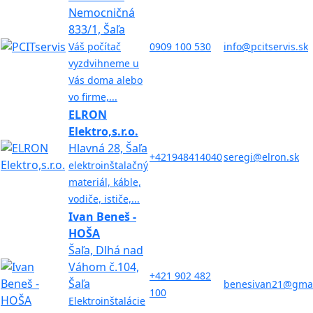
Nemocničná
833/1, Šaľa
Váš počítač
0909 100 530
info@pcitservis.sk
vyzdvihneme u
Vás doma alebo
vo firme,...
ELRON
Elektro,s.r.o.
Hlavná 28, Šaľa
+421948414040
seregi@elron.sk
elektroinštalačný
materiál, káble,
vodiče, ističe,...
Ivan Beneš -
HOŠA
Šaľa, Dlhá nad
Váhom č.104,
+421 902 482
Šaľa
benesivan21@gmai
100
Elektroinštalácie