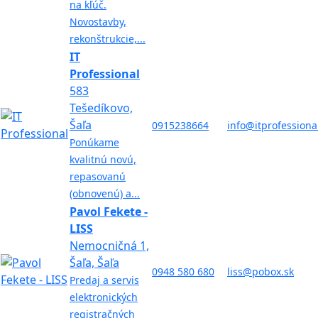
na kľúč.
Novostavby,
rekonštrukcie,...
IT
Professional
583
Tešedíkovo,
Šaľa
0915238664
info@itprofessiona
Ponúkame
kvalitnú novú,
repasovanú
(obnovenú) a...
Pavol Fekete -
LISS
Nemocničná 1,
Šaľa, Šaľa
0948 580 680
liss@pobox.sk
Predaj a servis
elektronických
registračných