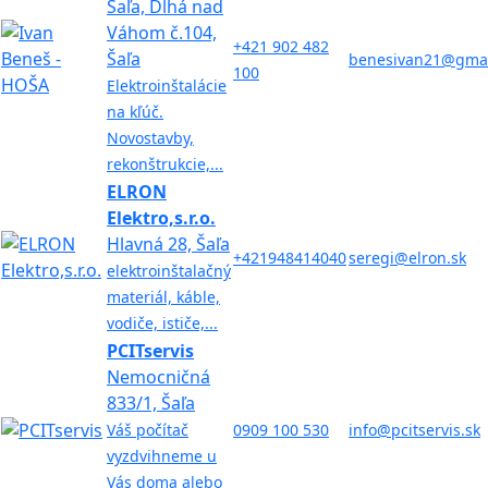
Šaľa, Dlhá nad
Váhom č.104,
+421 902 482
Šaľa
benesivan21@gmai
100
Elektroinštalácie
na kľúč.
Novostavby,
rekonštrukcie,...
ELRON
Elektro,s.r.o.
Hlavná 28, Šaľa
+421948414040
seregi@elron.sk
elektroinštalačný
materiál, káble,
vodiče, ističe,...
PCITservis
Nemocničná
833/1, Šaľa
Váš počítač
0909 100 530
info@pcitservis.sk
vyzdvihneme u
Vás doma alebo