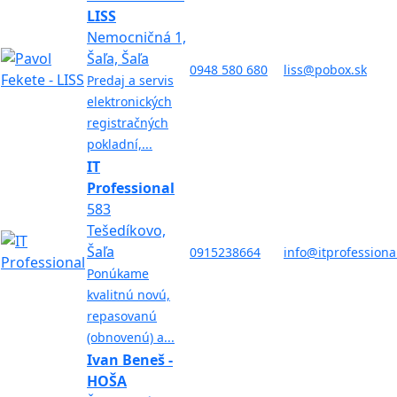
LISS
Nemocničná 1,
Šaľa, Šaľa
0948 580 680
liss@pobox.sk
Predaj a servis
elektronických
registračných
pokladní,...
IT
Professional
583
Tešedíkovo,
Šaľa
0915238664
info@itprofessiona
Ponúkame
kvalitnú novú,
repasovanú
(obnovenú) a...
Ivan Beneš -
HOŠA