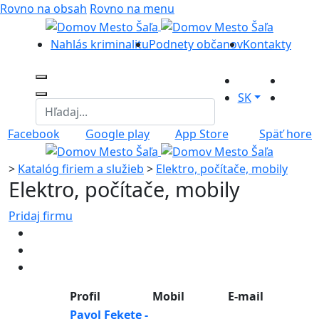
Rovno na obsah
Rovno na menu
Nahlás kriminalitu
Podnety občanov
Kontakty
SK
Facebook
Google play
App Store
Späť hore
>
Katalóg firiem a služieb
>
Elektro, počítače, mobily
Elektro, počítače, mobily
Pridaj firmu
Profil
Mobil
E-mail
Pavol Fekete -