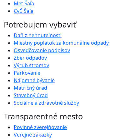
Met Šaľa
CvČ Šaľa
Potrebujem vybaviť
Daň z nehnuteľnosti
Miestny poplatok za komunálne odpady
Osvedčovanie podpisov
Zber odpadov
Výrub stromov
Parkovanie
Nájomné bývanie
Matričný úrad
Stavebný úrad
Sociálne a zdravotné služby
Transparentné mesto
Povinné zverejňovanie
Verejné zákazky