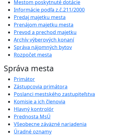
Mestom poskytnuté dotácie
Informácie podľa z.č.211/2000
Predaj majetku mesta
Prenájom majetku mesta
Prevod a prechod majetku
Archív výberových konaní
Správa nájomných bytov
Rozpočet mesta
Správa mesta
Primátor
Zástupcovia primátora
Poslanci mestského zastupiteľstva
Komisie a ich členovia
Hlavný kontrolór
Prednosta MsÚ
Všeobecne záväzné nariadenia
Úradné oznamy