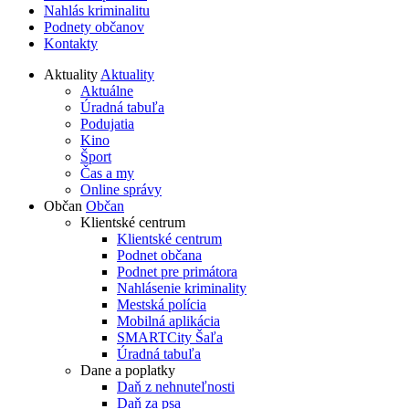
Nahlás kriminalitu
Podnety občanov
Kontakty
Aktuality
Aktuality
Aktuálne
Úradná tabuľa
Podujatia
Kino
Šport
Čas a my
Online správy
Občan
Občan
Klientské centrum
Klientské centrum
Podnet občana
Podnet pre primátora
Nahlásenie kriminality
Mestská polícia
Mobilná aplikácia
SMARTCity Šaľa
Úradná tabuľa
Dane a poplatky
Daň z nehnuteľnosti
Daň za psa