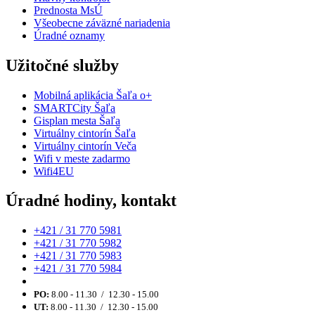
Prednosta MsÚ
Všeobecne záväzné nariadenia
Úradné oznamy
Užitočné služby
Mobilná aplikácia Šaľa o+
SMARTCity Šaľa
Gisplan mesta Šaľa
Virtuálny cintorín Šaľa
Virtuálny cintorín Veča
Wifi v meste zadarmo
Wifi4EU
Úradné hodiny, kontakt
+421 / 31 770 5981
+421 / 31 770 5982
+421 / 31 770 5983
+421 / 31 770 5984
PO:
8.00 - 11.30 / 12.30 - 15.00
UT:
8.00 - 11.30 / 12.30 - 15.00