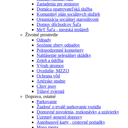
Zariadenia pre seniorov
Domáca opatrovateľská služba
Komunitný plán sociálnych služieb
Organizácia sociálnej starostlivosti
Domov dôchodcov Šaľa
MeT Šaľa - mestská tepláreň
Životné prostredie
Odpady
Sezónne zbery odpadov
Polopodzemné kontajnery
Nahlásenie nelegálnej skládky
Zeleň a údržba
Výrub stromov
Ovzdušie, MZZO
Ochrana vôd
Artézske studne
Chov psov
Túlavé zvieratá
Doprava, ostatné
Parkovanie
Žiadosť o trvalé parkovanie vozidla
Dopravné povolenia, rozkopávky a uzávierky
Územný generel dopravy
Autobusové karty , cestovné poriadky
Mapa mesta