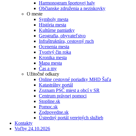
Harmonogram športovej haly
Občianske združenia a neziskovky
O meste
Symboly mesta
História mesta
Kultúrne pamiatky
Geografia, obyvateľstvo
Infraštruktúra, cestovný ruch
Ocenenia mesta
Tvorivý čin roka
Kronika mesta
Mapa mesta
Čas a my
Užitočné odkazy
Online cestovné poriadky MHD Šaľa
Katastrálny portál
Zoznam PSČ miest a obcí v SR
Centrum právnej pomoci
Stopline.sk
Pomoc.sk
Zodpovedne.sk
Ústredný portál verejných služieb
Kontakty
Voľby 24.10.2026