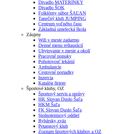
Divadlo MATERINKY
Divadlo ŠOK
Folklórny súbor ŠAĽAN
Tanečný klub JUMPING
Centrum voľného času
Základná umelecká škola
Záujmy
Wifi v meste zadarmo
Denné menu reštaurácií
Ubytovanie v meste a okolí
Pracovné ponuky
Pohotovosť lekární
Ambulancie
Cestovné poriadky
Inzercia
Katalóg firiem
Športové kluby, OZ
Športový servis a správy
HK Slovan Duslo Šaľa
HKM Šaľa
FK Slovan Duslo Šaľa
Stolnotenisový oddiel
Rybársky zväz
Petangový klub
Zoznam športových klubov a OZ