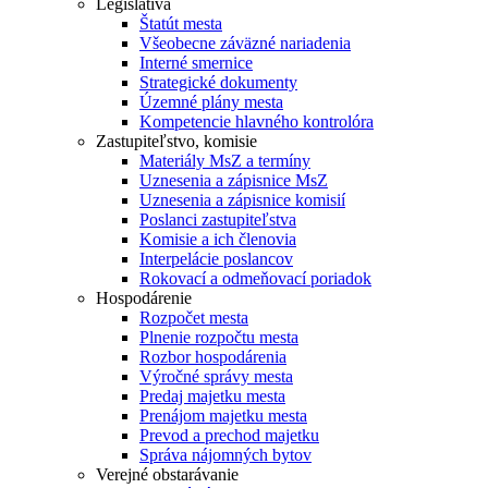
Legislatíva
Štatút mesta
Všeobecne záväzné nariadenia
Interné smernice
Strategické dokumenty
Územné plány mesta
Kompetencie hlavného kontrolóra
Zastupiteľstvo, komisie
Materiály MsZ a termíny
Uznesenia a zápisnice MsZ
Uznesenia a zápisnice komisií
Poslanci zastupiteľstva
Komisie a ich členovia
Interpelácie poslancov
Rokovací a odmeňovací poriadok
Hospodárenie
Rozpočet mesta
Plnenie rozpočtu mesta
Rozbor hospodárenia
Výročné správy mesta
Predaj majetku mesta
Prenájom majetku mesta
Prevod a prechod majetku
Správa nájomných bytov
Verejné obstarávanie