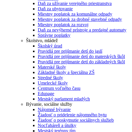
Daň za užívanie verejného priestranstva
Daň za ubytovanie
Miestny poplatok za komunálne odpady
Miestny poplatok za drobné stavebné odpady
Miestny poplatok za rozvoj
Daň za nevýherné prístroje a predajné automaty
Správne poplatky
Školstvo, mládež
Školský úrad
Pravidlá pre prijímanie detí do jaslí
Pravidlá pre prijímanie detí do materských škôl
Pravidlá pre prijímanie detí do základných škôl
Materské školy
Základné školy a špeciálna ZŠ
Stredné školy
Umelecké školy
Centrum voľného času
Edupage
Mestský parlament mladých
Bývanie, sociálne služby
Nájomné bývanie
Žiadosť o pridelenie nájomného bytu
Žiadosť o poskytnutie sociálnych služieb
Nocľaháreň a útulky
Mestský terénny tím