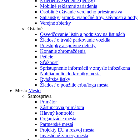
Exteriérové sedenie (terasy)
Mobilné reklamné zariadenia
Osobitné užívanie verejného priestranstva
Šaliansky jarmok, vianočné trhy, slávnosti a hody
Verejné zbierky
Ostatné
Osvedčovanie listín a podpisov na listinách
Žiadosť o trvalé parkovanie vozidla
Priestupky a správne delikty
Konanie zhromaždenia
Petície
Sťažnosť
Sprístupnenie informácií v zmysle infozákona
Nahliadnutie do kroniky mesta
Rybárske lístky
Žiadosť o použitie erbu/loga mesta
Mesto
Mesto
Samospráva
Primátor
Zástupcovia primátora
Hlavný kontrolór
Organizácie mesta
Partnerské mestá
Projekty EU a rozvoj mesta
Investičné zámery mesta