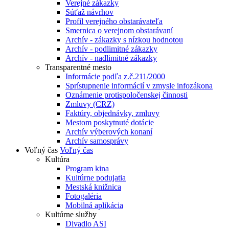
Verejné zákazky
Súťaž návrhov
Profil verejného obstarávateľa
Smernica o verejnom obstarávaní
Archív - zákazky s nízkou hodnotou
Archív - podlimitné zákazky
Archív - nadlimitné zákazky
Transparentné mesto
Informácie podľa z.č.211/2000
Sprístupnenie informácií v zmysle infozákona
Oznámenie protispoločenskej činnosti
Zmluvy (CRZ)
Faktúry, objednávky, zmluvy
Mestom poskytnuté dotácie
Archív výberových konaní
Archív samosprávy
Voľný čas
Voľný čas
Kultúra
Program kina
Kultúrne podujatia
Mestská knižnica
Fotogaléria
Mobilná aplikácia
Kultúrne služby
Divadlo ASI