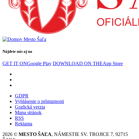
Nájdete nás aj na
GET IT ON
Google Play
DOWNLOAD ON THE
App Store
GDPR
Vyhlásenie o prístupnosti
Grafická verzia
Mapa stránok
RSS
Reklama
2026 ©
MESTO ŠAĽA
, NÁMESTIE SV. TROJICE 7, 92715