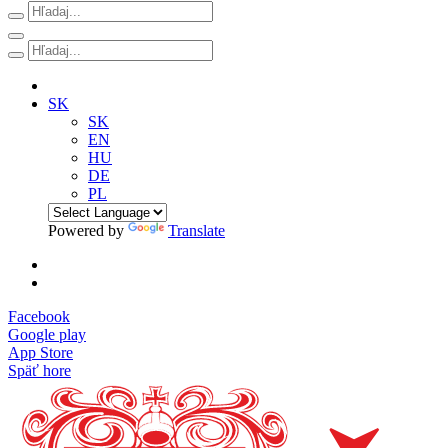
SK
SK
EN
HU
DE
PL
Powered by
Translate
Facebook
Google play
App Store
Späť hore