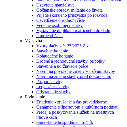
Uzavretie manželstva
Občianske obrady, uvítanie do života
Prijatie skoršieho priezviska po rozvode
Osvedčenie o rodnom čísle
Vedenie osobitnej matriky
Vystavenie duplikátu matričného dokladu
Úmrtie občana
Výstavba
Vzory tlačív z.č. 25/2025 Z.z.
Stavebné konanie
Kolaudačné konanie
Drobné a jednoduché stavby, prípojky
Stavebné a udržiavacie práce
Návrh na povolenie zmeny v užívaní stavby
Návrh na zmenu stavby pred dokončením
Pasport stavby
Legalizácia stavby
Odstránenie stavby
Podnikanie
Zriadenie - zrušenie a čas prevádzkarne
Oznámenie o športovom a kultúrnom podujatí
Predaj a poskytovanie služieb na miestnych
trhoviskách
Samostatne hospodáriaci roľník