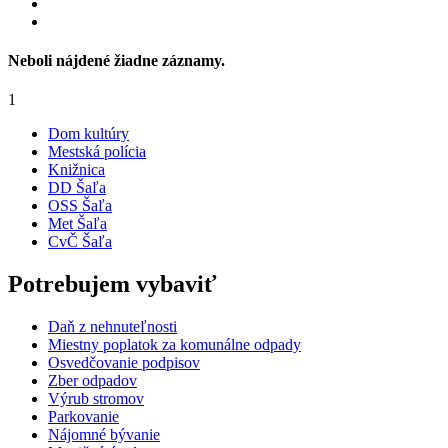
Neboli nájdené žiadne záznamy.
1
Dom kultúry
Mestská polícia
Knižnica
DD Šaľa
OSS Šaľa
Met Šaľa
CvČ Šaľa
Potrebujem vybaviť
Daň z nehnuteľnosti
Miestny poplatok za komunálne odpady
Osvedčovanie podpisov
Zber odpadov
Výrub stromov
Parkovanie
Nájomné bývanie