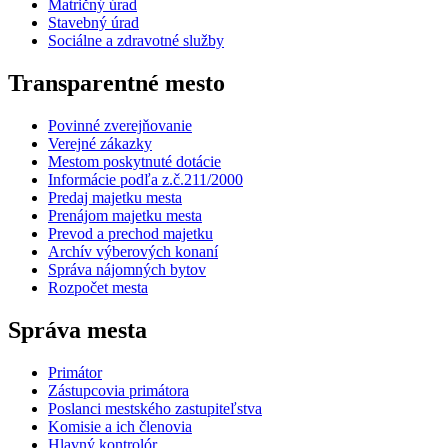
Matričný úrad
Stavebný úrad
Sociálne a zdravotné služby
Transparentné mesto
Povinné zverejňovanie
Verejné zákazky
Mestom poskytnuté dotácie
Informácie podľa z.č.211/2000
Predaj majetku mesta
Prenájom majetku mesta
Prevod a prechod majetku
Archív výberových konaní
Správa nájomných bytov
Rozpočet mesta
Správa mesta
Primátor
Zástupcovia primátora
Poslanci mestského zastupiteľstva
Komisie a ich členovia
Hlavný kontrolór