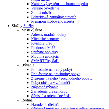
Kamerový systém a ochrana majetku
Verejné osvetlenie
Zimná údržba
Pohrebiská, virtuálny cintorín
Prenájom hrobového miesta
Služby
Služby
Mestský úrad
Adresa, úradné hodiny
Klientské centrum
Kvalitný úrad
Prednosta MsÚ
Správne poplatky
Mobilná aplikácia
SMARTCity Šaľa
Bývanie
Prihlásenie na trvalý pobyt
Prihlásenie na prechodný pobyt
Zrušenie trvalého / prechodného pobytu
Pobyt občana v zahraničí
Nájomné bývanie
Zariadenia pre seniorov
Súpisné a orientačné čísla
Rodina
Narodenie dieťaťa
Súhlasné vyhlásenie rodičov o určení otcovstva