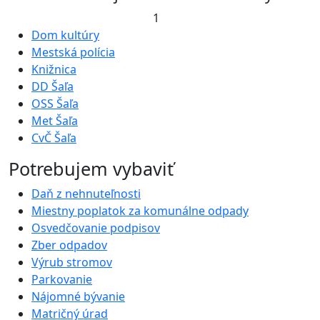
1
Dom kultúry
Mestská polícia
Knižnica
DD Šaľa
OSS Šaľa
Met Šaľa
CvČ Šaľa
Potrebujem vybaviť
Daň z nehnuteľnosti
Miestny poplatok za komunálne odpady
Osvedčovanie podpisov
Zber odpadov
Výrub stromov
Parkovanie
Nájomné bývanie
Matričný úrad