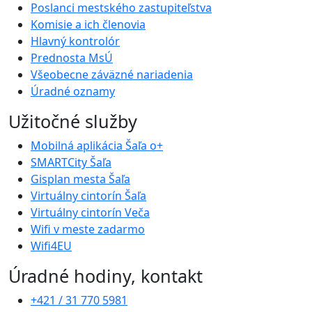
Poslanci mestského zastupiteľstva
Komisie a ich členovia
Hlavný kontrolór
Prednosta MsÚ
Všeobecne záväzné nariadenia
Úradné oznamy
Užitočné služby
Mobilná aplikácia Šaľa o+
SMARTCity Šaľa
Gisplan mesta Šaľa
Virtuálny cintorín Šaľa
Virtuálny cintorín Veča
Wifi v meste zadarmo
Wifi4EU
Úradné hodiny, kontakt
+421 / 31 770 5981