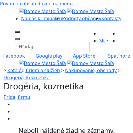
Rovno na obsah
Rovno na menu
Nahlás kriminalitu
Podnety občanov
Kontakty
SK
Facebook
Google play
App Store
Späť hore
>
Katalóg firiem a služieb
>
Nakupovanie, obchody
>
Drogéria, kozmetika
Drogéria, kozmetika
Pridaj firmu
Neboli nájdené žiadne záznamy.