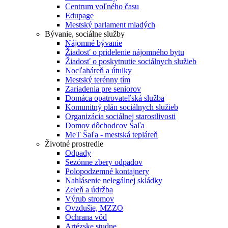
Centrum voľného času
Edupage
Mestský parlament mladých
Bývanie, sociálne služby
Nájomné bývanie
Žiadosť o pridelenie nájomného bytu
Žiadosť o poskytnutie sociálnych služieb
Nocľaháreň a útulky
Mestský terénny tím
Zariadenia pre seniorov
Domáca opatrovateľská služba
Komunitný plán sociálnych služieb
Organizácia sociálnej starostlivosti
Domov dôchodcov Šaľa
MeT Šaľa - mestská tepláreň
Životné prostredie
Odpady
Sezónne zbery odpadov
Polopodzemné kontajnery
Nahlásenie nelegálnej skládky
Zeleň a údržba
Výrub stromov
Ovzdušie, MZZO
Ochrana vôd
Artézske studne