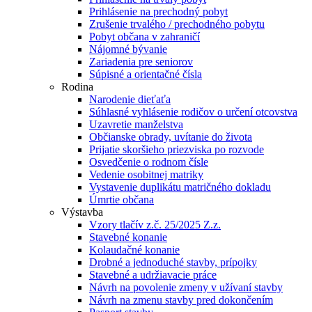
Prihlásenie na prechodný pobyt
Zrušenie trvalého / prechodného pobytu
Pobyt občana v zahraničí
Nájomné bývanie
Zariadenia pre seniorov
Súpisné a orientačné čísla
Rodina
Narodenie dieťaťa
Súhlasné vyhlásenie rodičov o určení otcovstva
Uzavretie manželstva
Občianske obrady, uvítanie do života
Prijatie skoršieho priezviska po rozvode
Osvedčenie o rodnom čísle
Vedenie osobitnej matriky
Vystavenie duplikátu matričného dokladu
Úmrtie občana
Výstavba
Vzory tlačív z.č. 25/2025 Z.z.
Stavebné konanie
Kolaudačné konanie
Drobné a jednoduché stavby, prípojky
Stavebné a udržiavacie práce
Návrh na povolenie zmeny v užívaní stavby
Návrh na zmenu stavby pred dokončením