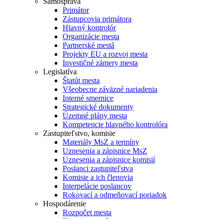
Samospráva
Primátor
Zástupcovia primátora
Hlavný kontrolór
Organizácie mesta
Partnerské mestá
Projekty EU a rozvoj mesta
Investičné zámery mesta
Legislatíva
Štatút mesta
Všeobecne záväzné nariadenia
Interné smernice
Strategické dokumenty
Územné plány mesta
Kompetencie hlavného kontrolóra
Zastupiteľstvo, komisie
Materiály MsZ a termíny
Uznesenia a zápisnice MsZ
Uznesenia a zápisnice komisií
Poslanci zastupiteľstva
Komisie a ich členovia
Interpelácie poslancov
Rokovací a odmeňovací poriadok
Hospodárenie
Rozpočet mesta