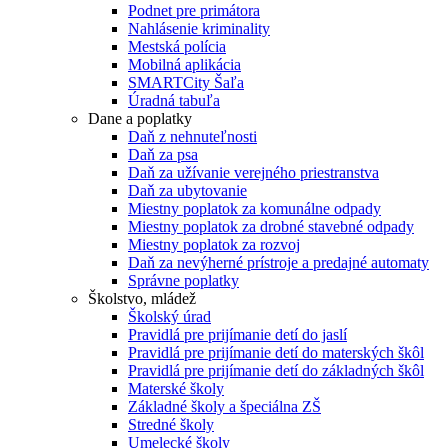
Podnet pre primátora
Nahlásenie kriminality
Mestská polícia
Mobilná aplikácia
SMARTCity Šaľa
Úradná tabuľa
Dane a poplatky
Daň z nehnuteľnosti
Daň za psa
Daň za užívanie verejného priestranstva
Daň za ubytovanie
Miestny poplatok za komunálne odpady
Miestny poplatok za drobné stavebné odpady
Miestny poplatok za rozvoj
Daň za nevýherné prístroje a predajné automaty
Správne poplatky
Školstvo, mládež
Školský úrad
Pravidlá pre prijímanie detí do jaslí
Pravidlá pre prijímanie detí do materských škôl
Pravidlá pre prijímanie detí do základných škôl
Materské školy
Základné školy a špeciálna ZŠ
Stredné školy
Umelecké školy