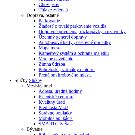
Chov psov
Túlavé zvieratá
Doprava, ostatné
Parkovanie
Žiadosť o trvalé parkovanie vozidla
Dopravné povolenia, rozkopávky a uzávierky
Územný generel dopravy
Autobusové karty , cestovné poriadky
Mapa mesta
Kamerový systém a ochrana majetku
Verejné osvetlenie
Zimná údržba
Pohrebiská, virtuálny cintorín
Prenájom hrobového miesta
Služby
Služby
Mestský úrad
Adresa, úradné hodiny
Klientské centrum
Kvalitný úrad
Prednosta MsÚ
Správne poplatky
Mobilná aplikácia
SMARTCity Šaľa
Bývanie
Prihlásenie na trvalý pobyt