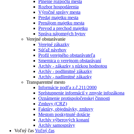
Plnenie rozpočtu mesta
Rozbor hospodárenia
Výročné správy mesta
Predaj majetku mesta
Prenájom majetku mesta
Prevod a prechod majetku
Správa nájomných bytov
Verejné obstarávanie
Verejné zákazky
Súťaž návrhov
Profil verejného obstarávateľa
Smernica o verejnom obstarávaní
Archív - zákazky s nízkou hodnotou
Archív - podlimitné zákazky
Archív - nadlimitné zákazky
Transparentné mesto
Informácie podľa z.č.211/2000
Sprístupnenie informácií v zmysle infozákona
Oznámenie protispoločenskej činnosti
Zmluvy (CRZ)
Faktúry, objednávky, zmluvy
Mestom poskytnuté dotácie
Archív výberových konaní
Archív samosprávy
Voľný čas
Voľný čas