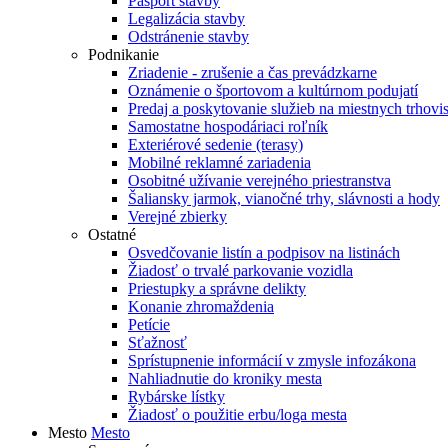
Pasport stavby
Legalizácia stavby
Odstránenie stavby
Podnikanie
Zriadenie - zrušenie a čas prevádzkarne
Oznámenie o športovom a kultúrnom podujatí
Predaj a poskytovanie služieb na miestnych trhovi
Samostatne hospodáriaci roľník
Exteriérové sedenie (terasy)
Mobilné reklamné zariadenia
Osobitné užívanie verejného priestranstva
Šaliansky jarmok, vianočné trhy, slávnosti a hody
Verejné zbierky
Ostatné
Osvedčovanie listín a podpisov na listinách
Žiadosť o trvalé parkovanie vozidla
Priestupky a správne delikty
Konanie zhromaždenia
Petície
Sťažnosť
Sprístupnenie informácií v zmysle infozákona
Nahliadnutie do kroniky mesta
Rybárske lístky
Žiadosť o použitie erbu/loga mesta
Mesto
Mesto