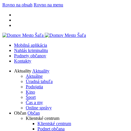
Rovno na obsah
Rovno na menu
Mobilná aplikácia
Nahlás kriminalitu
Podnety občanov
Kontakty
Aktuality
Aktuality
Aktuálne
Úradná tabuľa
Podujatia
Kino
Šport
Čas a my
Online správy
Občan
Občan
Klientské centrum
Klientské centrum
Podnet občana