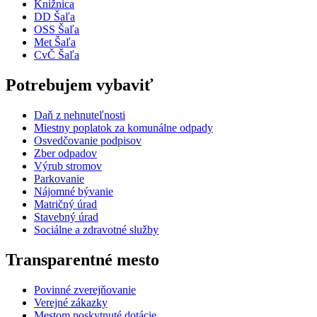
Knižnica
DD Šaľa
OSS Šaľa
Met Šaľa
CvČ Šaľa
Potrebujem vybaviť
Daň z nehnuteľnosti
Miestny poplatok za komunálne odpady
Osvedčovanie podpisov
Zber odpadov
Výrub stromov
Parkovanie
Nájomné bývanie
Matričný úrad
Stavebný úrad
Sociálne a zdravotné služby
Transparentné mesto
Povinné zverejňovanie
Verejné zákazky
Mestom poskytnuté dotácie