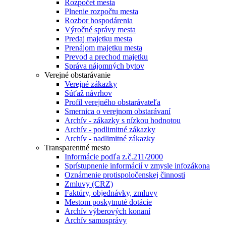
Rozpočet mesta
Plnenie rozpočtu mesta
Rozbor hospodárenia
Výročné správy mesta
Predaj majetku mesta
Prenájom majetku mesta
Prevod a prechod majetku
Správa nájomných bytov
Verejné obstarávanie
Verejné zákazky
Súťaž návrhov
Profil verejného obstarávateľa
Smernica o verejnom obstarávaní
Archív - zákazky s nízkou hodnotou
Archív - podlimitné zákazky
Archív - nadlimitné zákazky
Transparentné mesto
Informácie podľa z.č.211/2000
Sprístupnenie informácií v zmysle infozákona
Oznámenie protispoločenskej činnosti
Zmluvy (CRZ)
Faktúry, objednávky, zmluvy
Mestom poskytnuté dotácie
Archív výberových konaní
Archív samosprávy