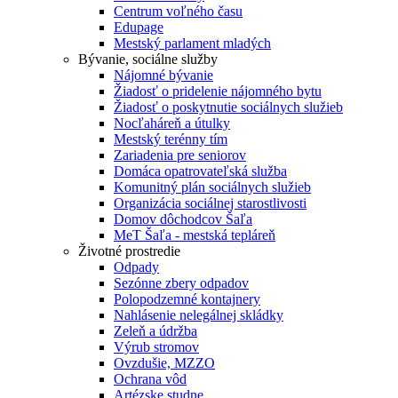
Centrum voľného času
Edupage
Mestský parlament mladých
Bývanie, sociálne služby
Nájomné bývanie
Žiadosť o pridelenie nájomného bytu
Žiadosť o poskytnutie sociálnych služieb
Nocľaháreň a útulky
Mestský terénny tím
Zariadenia pre seniorov
Domáca opatrovateľská služba
Komunitný plán sociálnych služieb
Organizácia sociálnej starostlivosti
Domov dôchodcov Šaľa
MeT Šaľa - mestská tepláreň
Životné prostredie
Odpady
Sezónne zbery odpadov
Polopodzemné kontajnery
Nahlásenie nelegálnej skládky
Zeleň a údržba
Výrub stromov
Ovzdušie, MZZO
Ochrana vôd
Artézske studne