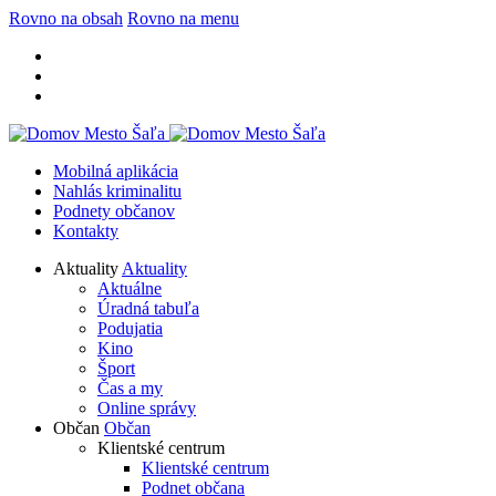
Rovno na obsah
Rovno na menu
Mobilná aplikácia
Nahlás kriminalitu
Podnety občanov
Kontakty
Aktuality
Aktuality
Aktuálne
Úradná tabuľa
Podujatia
Kino
Šport
Čas a my
Online správy
Občan
Občan
Klientské centrum
Klientské centrum
Podnet občana