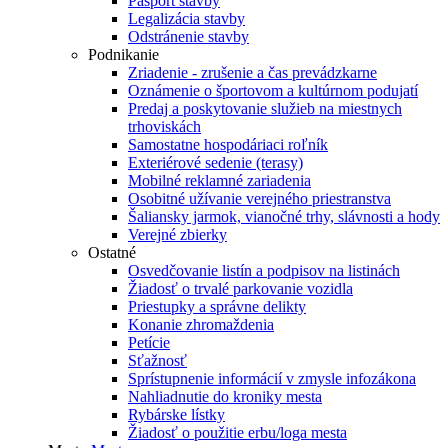
Pasport stavby
Legalizácia stavby
Odstránenie stavby
Podnikanie
Zriadenie - zrušenie a čas prevádzkarne
Oznámenie o športovom a kultúrnom podujatí
Predaj a poskytovanie služieb na miestnych
trhoviskách
Samostatne hospodáriaci roľník
Exteriérové sedenie (terasy)
Mobilné reklamné zariadenia
Osobitné užívanie verejného priestranstva
Šaliansky jarmok, vianočné trhy, slávnosti a hody
Verejné zbierky
Ostatné
Osvedčovanie listín a podpisov na listinách
Žiadosť o trvalé parkovanie vozidla
Priestupky a správne delikty
Konanie zhromaždenia
Petície
Sťažnosť
Sprístupnenie informácií v zmysle infozákona
Nahliadnutie do kroniky mesta
Rybárske lístky
Žiadosť o použitie erbu/loga mesta