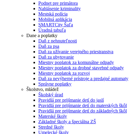
Podnet pre primátora
Nahlásenie kriminality
Mestská polícia
Mobilná aplikácia
SMARTCity Šaľa
Úradná tabuľa
Dane a poplatky
Daň z nehnuteľnosti
Daň za psa
Daň za užívanie verejného priestranstva
Daň za ubytovanie
Miestny poplatok za komunálne odpady
Miestny poplatok za drobné stavebné odpady
Miestny poplatok za rozvoj
Daň za nevýherné prístroje a predajné automaty
Správne poplatky
Školstvo, mládež
Školský úrad
Pravidlá pre prijímanie detí do jaslí
Pravidlá pre prijímanie detí do materských škôl
Pravidlá pre prijímanie detí do základných škôl
Materské školy
Základné školy a špeciálna ZŠ
Stredné školy
Umelecké školy