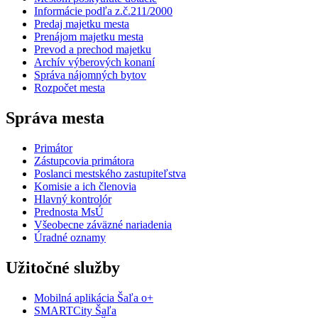
Informácie podľa z.č.211/2000
Predaj majetku mesta
Prenájom majetku mesta
Prevod a prechod majetku
Archív výberových konaní
Správa nájomných bytov
Rozpočet mesta
Správa mesta
Primátor
Zástupcovia primátora
Poslanci mestského zastupiteľstva
Komisie a ich členovia
Hlavný kontrolór
Prednosta MsÚ
Všeobecne záväzné nariadenia
Úradné oznamy
Užitočné služby
Mobilná aplikácia Šaľa o+
SMARTCity Šaľa