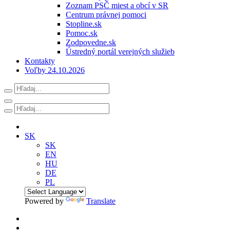
Zoznam PSČ miest a obcí v SR
Centrum právnej pomoci
Stopline.sk
Pomoc.sk
Zodpovedne.sk
Ústredný portál verejných služieb
Kontakty
Voľby 24.10.2026
SK
SK
EN
HU
DE
PL
Powered by
Translate