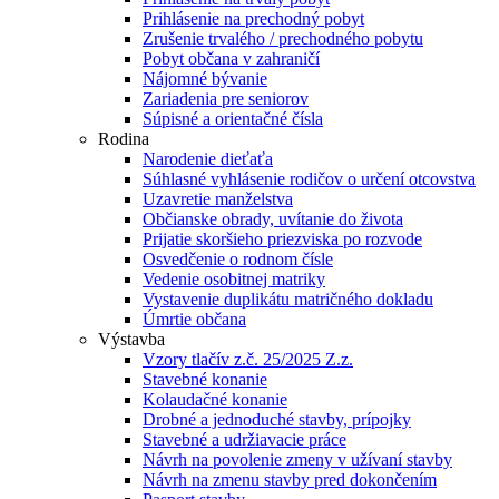
Prihlásenie na prechodný pobyt
Zrušenie trvalého / prechodného pobytu
Pobyt občana v zahraničí
Nájomné bývanie
Zariadenia pre seniorov
Súpisné a orientačné čísla
Rodina
Narodenie dieťaťa
Súhlasné vyhlásenie rodičov o určení otcovstva
Uzavretie manželstva
Občianske obrady, uvítanie do života
Prijatie skoršieho priezviska po rozvode
Osvedčenie o rodnom čísle
Vedenie osobitnej matriky
Vystavenie duplikátu matričného dokladu
Úmrtie občana
Výstavba
Vzory tlačív z.č. 25/2025 Z.z.
Stavebné konanie
Kolaudačné konanie
Drobné a jednoduché stavby, prípojky
Stavebné a udržiavacie práce
Návrh na povolenie zmeny v užívaní stavby
Návrh na zmenu stavby pred dokončením