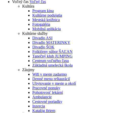
Voľný čas
Voľný čas
Kultúra
Program kina
Kultúrne podujatia
Mestská knižnica
Fotogaléria
Mobilná aplikácia
Kultúrne služby
Divadlo ASI
Divadlo MATERINKY
Divadlo ŠOK
Folklórny súbor ŠAĽAN
Tanečný klub JUMPING
Centrum voľného času
Základná umelecká škola
Záujmy
Wifi v meste zadarmo
Denné menu reštaurácií
Ubytovanie v meste a okolí
Pracovné ponuky
Pohotovosť lekární
Ambulancie
Cestovné poriadky
Inzercia
Katalóg firiem