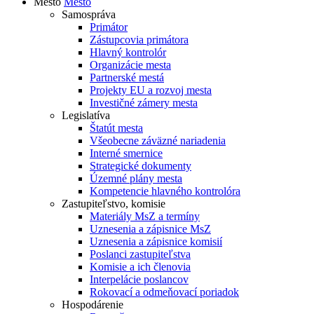
Mesto
Mesto
Samospráva
Primátor
Zástupcovia primátora
Hlavný kontrolór
Organizácie mesta
Partnerské mestá
Projekty EU a rozvoj mesta
Investičné zámery mesta
Legislatíva
Štatút mesta
Všeobecne záväzné nariadenia
Interné smernice
Strategické dokumenty
Územné plány mesta
Kompetencie hlavného kontrolóra
Zastupiteľstvo, komisie
Materiály MsZ a termíny
Uznesenia a zápisnice MsZ
Uznesenia a zápisnice komisií
Poslanci zastupiteľstva
Komisie a ich členovia
Interpelácie poslancov
Rokovací a odmeňovací poriadok
Hospodárenie