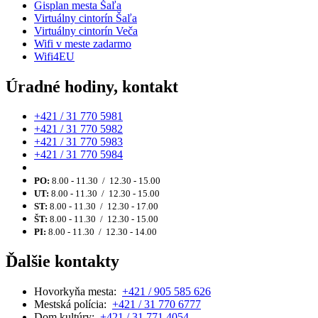
Gisplan mesta Šaľa
Virtuálny cintorín Šaľa
Virtuálny cintorín Veča
Wifi v meste zadarmo
Wifi4EU
Úradné hodiny, kontakt
+421 / 31 770 5981
+421 / 31 770 5982
+421 / 31 770 5983
+421 / 31 770 5984
PO:
8.00 - 11.30 / 12.30 - 15.00
UT:
8.00 - 11.30 / 12.30 - 15.00
ST:
8.00 - 11.30 / 12.30 - 17.00
ŠT:
8.00 - 11.30 / 12.30 - 15.00
PI:
8.00 - 11.30 / 12.30 - 14.00
Ďalšie kontakty
Hovorkyňa mesta:
+421 / 905 585 626
Mestská polícia:
+421 / 31 770 6777
Dom kultúry:
+421 / 31 771 4054