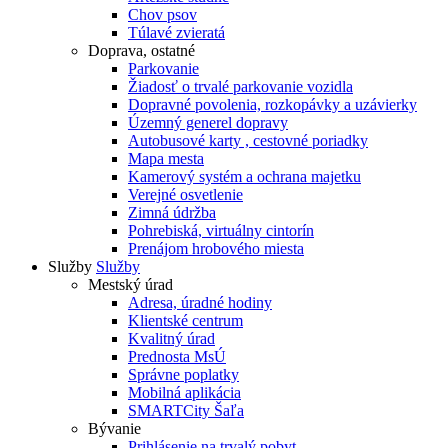
Chov psov
Túlavé zvieratá
Doprava, ostatné
Parkovanie
Žiadosť o trvalé parkovanie vozidla
Dopravné povolenia, rozkopávky a uzávierky
Územný generel dopravy
Autobusové karty , cestovné poriadky
Mapa mesta
Kamerový systém a ochrana majetku
Verejné osvetlenie
Zimná údržba
Pohrebiská, virtuálny cintorín
Prenájom hrobového miesta
Služby
Služby
Mestský úrad
Adresa, úradné hodiny
Klientské centrum
Kvalitný úrad
Prednosta MsÚ
Správne poplatky
Mobilná aplikácia
SMARTCity Šaľa
Bývanie
Prihlásenie na trvalý pobyt