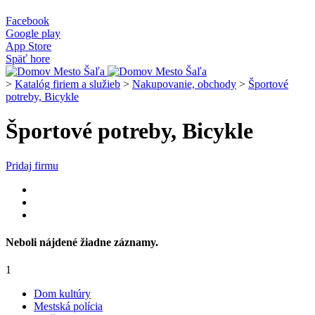
Facebook
Google play
App Store
Späť hore
>
Katalóg firiem a služieb
>
Nakupovanie, obchody
>
Športové
potreby, Bicykle
Športové potreby, Bicykle
Pridaj firmu
Neboli nájdené žiadne záznamy.
1
Dom kultúry
Mestská polícia