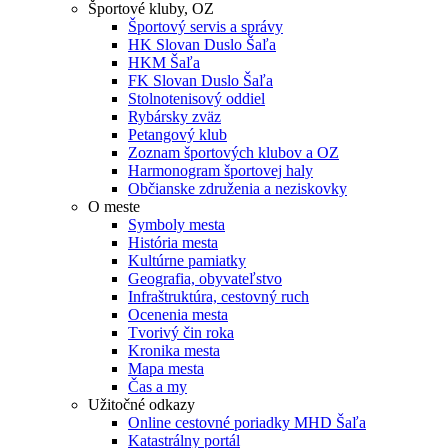
Športové kluby, OZ
Športový servis a správy
HK Slovan Duslo Šaľa
HKM Šaľa
FK Slovan Duslo Šaľa
Stolnotenisový oddiel
Rybársky zväz
Petangový klub
Zoznam športových klubov a OZ
Harmonogram športovej haly
Občianske združenia a neziskovky
O meste
Symboly mesta
História mesta
Kultúrne pamiatky
Geografia, obyvateľstvo
Infraštruktúra, cestovný ruch
Ocenenia mesta
Tvorivý čin roka
Kronika mesta
Mapa mesta
Čas a my
Užitočné odkazy
Online cestovné poriadky MHD Šaľa
Katastrálny portál