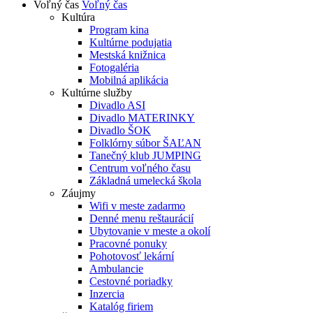
Voľný čas
Voľný čas
Kultúra
Program kina
Kultúrne podujatia
Mestská knižnica
Fotogaléria
Mobilná aplikácia
Kultúrne služby
Divadlo ASI
Divadlo MATERINKY
Divadlo ŠOK
Folklórny súbor ŠAĽAN
Tanečný klub JUMPING
Centrum voľného času
Základná umelecká škola
Záujmy
Wifi v meste zadarmo
Denné menu reštaurácií
Ubytovanie v meste a okolí
Pracovné ponuky
Pohotovosť lekární
Ambulancie
Cestovné poriadky
Inzercia
Katalóg firiem