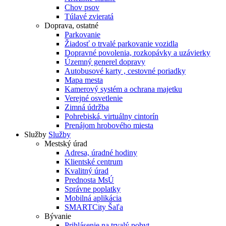
Chov psov
Túlavé zvieratá
Doprava, ostatné
Parkovanie
Žiadosť o trvalé parkovanie vozidla
Dopravné povolenia, rozkopávky a uzávierky
Územný generel dopravy
Autobusové karty , cestovné poriadky
Mapa mesta
Kamerový systém a ochrana majetku
Verejné osvetlenie
Zimná údržba
Pohrebiská, virtuálny cintorín
Prenájom hrobového miesta
Služby
Služby
Mestský úrad
Adresa, úradné hodiny
Klientské centrum
Kvalitný úrad
Prednosta MsÚ
Správne poplatky
Mobilná aplikácia
SMARTCity Šaľa
Bývanie
Prihlásenie na trvalý pobyt