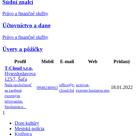
Súdni znalci
Právo a finančné služby
Účtovníctvo a dane
Právo a finančné služby
Úvery a pôžičky
Profil
Mobil
E-mail
Web
Pridaný
T-Cloud s.r.o.
Hviezdoslavova
125/7, Šaľa
Naša spoločnosť
office@t-
uctovat-
18.01.2022
0948246663
sa zaoberá
cloud.ltd
externe.business.site
externým
účtovaním.
Spoluprácu...
1
Dom kultúry
Mestská polícia
Knižnica