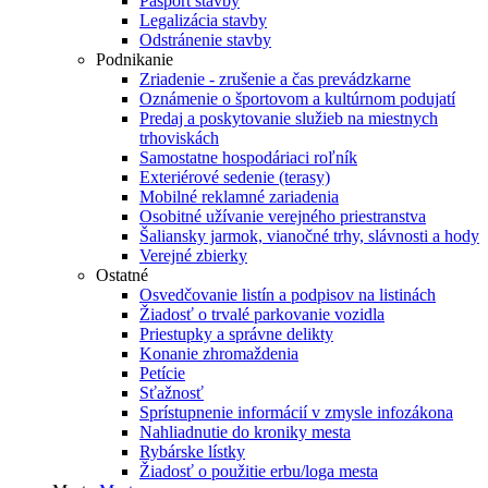
Pasport stavby
Legalizácia stavby
Odstránenie stavby
Podnikanie
Zriadenie - zrušenie a čas prevádzkarne
Oznámenie o športovom a kultúrnom podujatí
Predaj a poskytovanie služieb na miestnych
trhoviskách
Samostatne hospodáriaci roľník
Exteriérové sedenie (terasy)
Mobilné reklamné zariadenia
Osobitné užívanie verejného priestranstva
Šaliansky jarmok, vianočné trhy, slávnosti a hody
Verejné zbierky
Ostatné
Osvedčovanie listín a podpisov na listinách
Žiadosť o trvalé parkovanie vozidla
Priestupky a správne delikty
Konanie zhromaždenia
Petície
Sťažnosť
Sprístupnenie informácií v zmysle infozákona
Nahliadnutie do kroniky mesta
Rybárske lístky
Žiadosť o použitie erbu/loga mesta