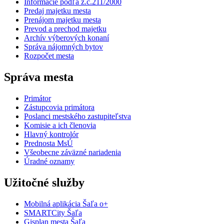
Informácie podľa z.č.211/2000
Predaj majetku mesta
Prenájom majetku mesta
Prevod a prechod majetku
Archív výberových konaní
Správa nájomných bytov
Rozpočet mesta
Správa mesta
Primátor
Zástupcovia primátora
Poslanci mestského zastupiteľstva
Komisie a ich členovia
Hlavný kontrolór
Prednosta MsÚ
Všeobecne záväzné nariadenia
Úradné oznamy
Užitočné služby
Mobilná aplikácia Šaľa o+
SMARTCity Šaľa
Gisplan mesta Šaľa