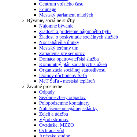
Centrum voľného času
Edupage
Mestský parlament mladých
Bývanie, sociálne služby
Nájomné bývanie
Žiadosť o pridelenie nájomného bytu
Žiadosť o poskytnutie sociálnych služieb
Nocľaháreň a útulky
Mestský terénny tím
Zariadenia pre seniorov
Domáca opatrovateľská služba
Komunitný plán sociálnych služieb
Organizácia sociálnej starostlivosti
Domov dôchodcov Šaľa
MeT Šaľa - mestská tepláreň
Životné prostredie
Odpady
Sezónne zbery odpadov
Polopodzemné kontajnery
Nahlásenie nelegálnej skládky
Zeleň a údržba
Výrub stromov
Ovzdušie, MZZO
Ochrana vôd
Artézske studne