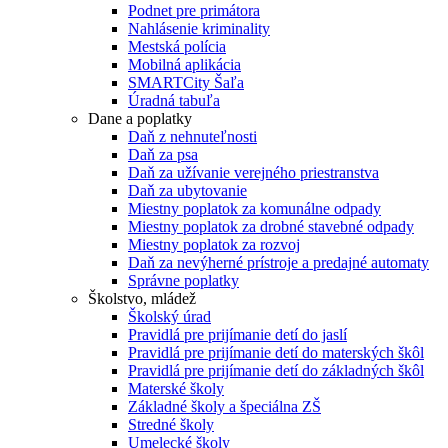
Podnet pre primátora
Nahlásenie kriminality
Mestská polícia
Mobilná aplikácia
SMARTCity Šaľa
Úradná tabuľa
Dane a poplatky
Daň z nehnuteľnosti
Daň za psa
Daň za užívanie verejného priestranstva
Daň za ubytovanie
Miestny poplatok za komunálne odpady
Miestny poplatok za drobné stavebné odpady
Miestny poplatok za rozvoj
Daň za nevýherné prístroje a predajné automaty
Správne poplatky
Školstvo, mládež
Školský úrad
Pravidlá pre prijímanie detí do jaslí
Pravidlá pre prijímanie detí do materských škôl
Pravidlá pre prijímanie detí do základných škôl
Materské školy
Základné školy a špeciálna ZŠ
Stredné školy
Umelecké školy