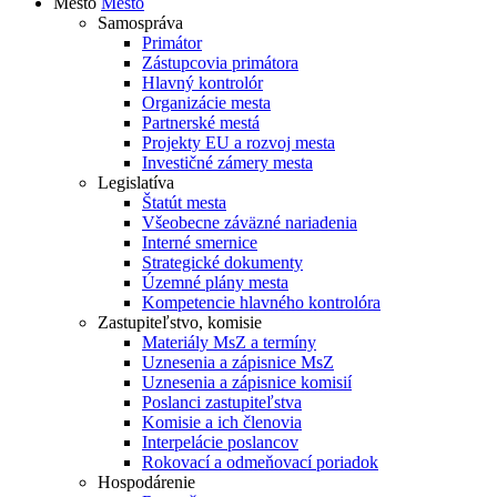
Mesto
Mesto
Samospráva
Primátor
Zástupcovia primátora
Hlavný kontrolór
Organizácie mesta
Partnerské mestá
Projekty EU a rozvoj mesta
Investičné zámery mesta
Legislatíva
Štatút mesta
Všeobecne záväzné nariadenia
Interné smernice
Strategické dokumenty
Územné plány mesta
Kompetencie hlavného kontrolóra
Zastupiteľstvo, komisie
Materiály MsZ a termíny
Uznesenia a zápisnice MsZ
Uznesenia a zápisnice komisií
Poslanci zastupiteľstva
Komisie a ich členovia
Interpelácie poslancov
Rokovací a odmeňovací poriadok
Hospodárenie