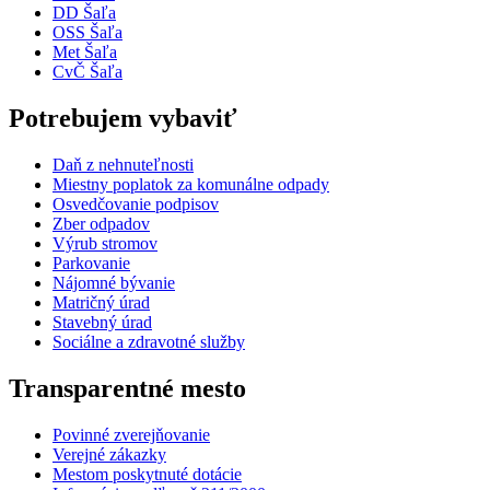
DD Šaľa
OSS Šaľa
Met Šaľa
CvČ Šaľa
Potrebujem vybaviť
Daň z nehnuteľnosti
Miestny poplatok za komunálne odpady
Osvedčovanie podpisov
Zber odpadov
Výrub stromov
Parkovanie
Nájomné bývanie
Matričný úrad
Stavebný úrad
Sociálne a zdravotné služby
Transparentné mesto
Povinné zverejňovanie
Verejné zákazky
Mestom poskytnuté dotácie