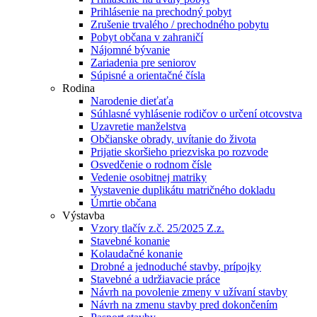
Prihlásenie na prechodný pobyt
Zrušenie trvalého / prechodného pobytu
Pobyt občana v zahraničí
Nájomné bývanie
Zariadenia pre seniorov
Súpisné a orientačné čísla
Rodina
Narodenie dieťaťa
Súhlasné vyhlásenie rodičov o určení otcovstva
Uzavretie manželstva
Občianske obrady, uvítanie do života
Prijatie skoršieho priezviska po rozvode
Osvedčenie o rodnom čísle
Vedenie osobitnej matriky
Vystavenie duplikátu matričného dokladu
Úmrtie občana
Výstavba
Vzory tlačív z.č. 25/2025 Z.z.
Stavebné konanie
Kolaudačné konanie
Drobné a jednoduché stavby, prípojky
Stavebné a udržiavacie práce
Návrh na povolenie zmeny v užívaní stavby
Návrh na zmenu stavby pred dokončením