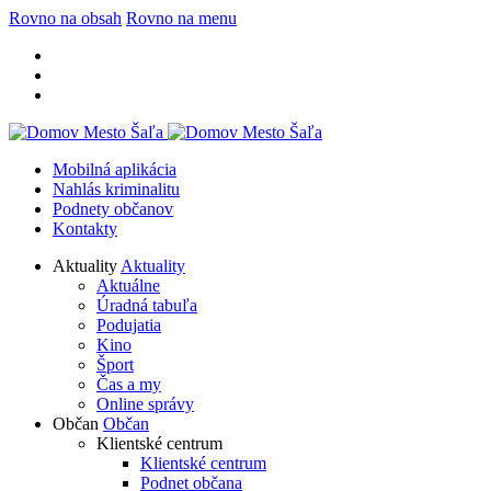
Rovno na obsah
Rovno na menu
Mobilná aplikácia
Nahlás kriminalitu
Podnety občanov
Kontakty
Aktuality
Aktuality
Aktuálne
Úradná tabuľa
Podujatia
Kino
Šport
Čas a my
Online správy
Občan
Občan
Klientské centrum
Klientské centrum
Podnet občana