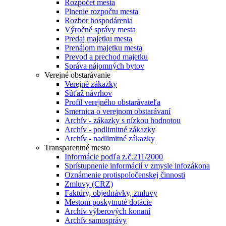
Rozpočet mesta
Plnenie rozpočtu mesta
Rozbor hospodárenia
Výročné správy mesta
Predaj majetku mesta
Prenájom majetku mesta
Prevod a prechod majetku
Správa nájomných bytov
Verejné obstarávanie
Verejné zákazky
Súťaž návrhov
Profil verejného obstarávateľa
Smernica o verejnom obstarávaní
Archív - zákazky s nízkou hodnotou
Archív - podlimitné zákazky
Archív - nadlimitné zákazky
Transparentné mesto
Informácie podľa z.č.211/2000
Sprístupnenie informácií v zmysle infozákona
Oznámenie protispoločenskej činnosti
Zmluvy (CRZ)
Faktúry, objednávky, zmluvy
Mestom poskytnuté dotácie
Archív výberových konaní
Archív samosprávy