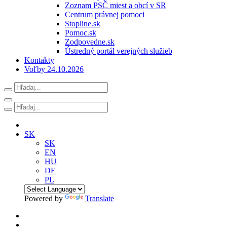
Zoznam PSČ miest a obcí v SR
Centrum právnej pomoci
Stopline.sk
Pomoc.sk
Zodpovedne.sk
Ústredný portál verejných služieb
Kontakty
Voľby 24.10.2026
SK
SK
EN
HU
DE
PL
Powered by
Translate