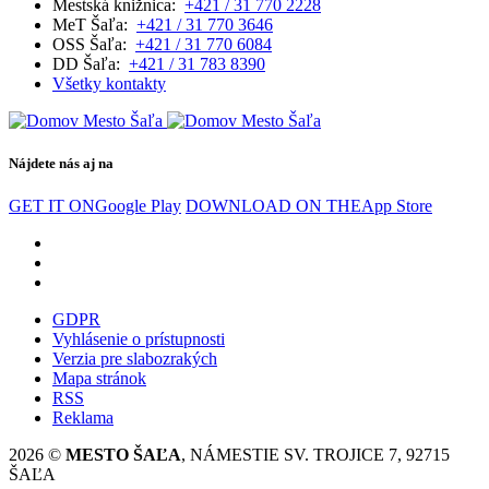
Mestská knižnica:
+421 / 31 770 2228
MeT Šaľa:
+421 / 31 770 3646
OSS Šaľa:
+421 / 31 770 6084
DD Šaľa:
+421 / 31 783 8390
Všetky kontakty
Nájdete nás aj na
GET IT ON
Google Play
DOWNLOAD ON THE
App Store
GDPR
Vyhlásenie o prístupnosti
Verzia pre slabozrakých
Mapa stránok
RSS
Reklama
2026 ©
MESTO ŠAĽA
, NÁMESTIE SV. TROJICE 7, 92715
ŠAĽA