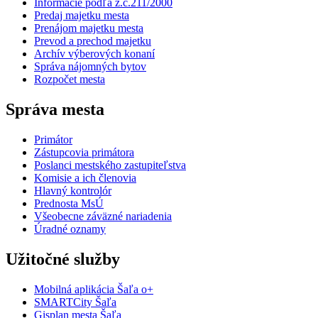
Informácie podľa z.č.211/2000
Predaj majetku mesta
Prenájom majetku mesta
Prevod a prechod majetku
Archív výberových konaní
Správa nájomných bytov
Rozpočet mesta
Správa mesta
Primátor
Zástupcovia primátora
Poslanci mestského zastupiteľstva
Komisie a ich členovia
Hlavný kontrolór
Prednosta MsÚ
Všeobecne záväzné nariadenia
Úradné oznamy
Užitočné služby
Mobilná aplikácia Šaľa o+
SMARTCity Šaľa
Gisplan mesta Šaľa