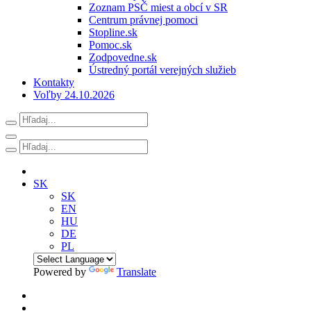
Zoznam PSČ miest a obcí v SR
Centrum právnej pomoci
Stopline.sk
Pomoc.sk
Zodpovedne.sk
Ústredný portál verejných služieb
Kontakty
Voľby 24.10.2026
SK
SK
EN
HU
DE
PL
Powered by
Translate