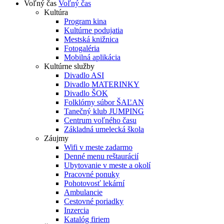
Voľný čas
Voľný čas
Kultúra
Program kina
Kultúrne podujatia
Mestská knižnica
Fotogaléria
Mobilná aplikácia
Kultúrne služby
Divadlo ASI
Divadlo MATERINKY
Divadlo ŠOK
Folklórny súbor ŠAĽAN
Tanečný klub JUMPING
Centrum voľného času
Základná umelecká škola
Záujmy
Wifi v meste zadarmo
Denné menu reštaurácií
Ubytovanie v meste a okolí
Pracovné ponuky
Pohotovosť lekární
Ambulancie
Cestovné poriadky
Inzercia
Katalóg firiem