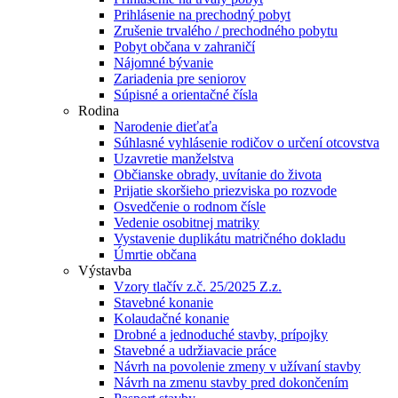
Prihlásenie na prechodný pobyt
Zrušenie trvalého / prechodného pobytu
Pobyt občana v zahraničí
Nájomné bývanie
Zariadenia pre seniorov
Súpisné a orientačné čísla
Rodina
Narodenie dieťaťa
Súhlasné vyhlásenie rodičov o určení otcovstva
Uzavretie manželstva
Občianske obrady, uvítanie do života
Prijatie skoršieho priezviska po rozvode
Osvedčenie o rodnom čísle
Vedenie osobitnej matriky
Vystavenie duplikátu matričného dokladu
Úmrtie občana
Výstavba
Vzory tlačív z.č. 25/2025 Z.z.
Stavebné konanie
Kolaudačné konanie
Drobné a jednoduché stavby, prípojky
Stavebné a udržiavacie práce
Návrh na povolenie zmeny v užívaní stavby
Návrh na zmenu stavby pred dokončením