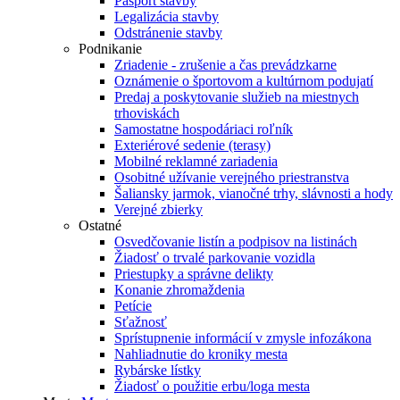
Pasport stavby
Legalizácia stavby
Odstránenie stavby
Podnikanie
Zriadenie - zrušenie a čas prevádzkarne
Oznámenie o športovom a kultúrnom podujatí
Predaj a poskytovanie služieb na miestnych
trhoviskách
Samostatne hospodáriaci roľník
Exteriérové sedenie (terasy)
Mobilné reklamné zariadenia
Osobitné užívanie verejného priestranstva
Šaliansky jarmok, vianočné trhy, slávnosti a hody
Verejné zbierky
Ostatné
Osvedčovanie listín a podpisov na listinách
Žiadosť o trvalé parkovanie vozidla
Priestupky a správne delikty
Konanie zhromaždenia
Petície
Sťažnosť
Sprístupnenie informácií v zmysle infozákona
Nahliadnutie do kroniky mesta
Rybárske lístky
Žiadosť o použitie erbu/loga mesta