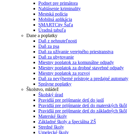
Podnet pre primátora
Nahlásenie kriminality
Mestská polícia
Mobilná aplikácia
SMARTCity Šaľa
Úradná tabuľa
Dane a poplatky
Daň z nehnuteľnosti
Daň za psa
Daň za užívanie verejného priestranstva
Daň za ubytovanie
Miestny poplatok za komunálne odpady
Miestny poplatok za drobné stavebné odpady
Miestny poplatok za rozvoj
Daň za nevýherné prístroje a predajné automaty
Správne poplatky
Školstvo, mládež
Školský úrad
Pravidlá pre prijímanie detí do jaslí
Pravidlá pre prijímanie detí do materských škôl
Pravidlá pre prijímanie detí do základných škôl
Materské školy
Základné školy a špeciálna ZŠ
Stredné školy
Umelecké školy