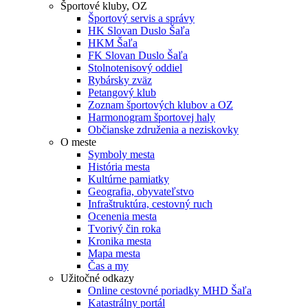
Športové kluby, OZ
Športový servis a správy
HK Slovan Duslo Šaľa
HKM Šaľa
FK Slovan Duslo Šaľa
Stolnotenisový oddiel
Rybársky zväz
Petangový klub
Zoznam športových klubov a OZ
Harmonogram športovej haly
Občianske združenia a neziskovky
O meste
Symboly mesta
História mesta
Kultúrne pamiatky
Geografia, obyvateľstvo
Infraštruktúra, cestovný ruch
Ocenenia mesta
Tvorivý čin roka
Kronika mesta
Mapa mesta
Čas a my
Užitočné odkazy
Online cestovné poriadky MHD Šaľa
Katastrálny portál