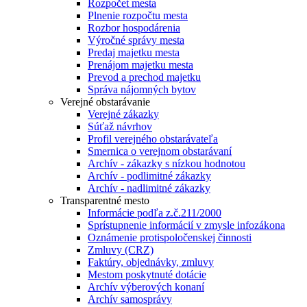
Rozpočet mesta
Plnenie rozpočtu mesta
Rozbor hospodárenia
Výročné správy mesta
Predaj majetku mesta
Prenájom majetku mesta
Prevod a prechod majetku
Správa nájomných bytov
Verejné obstarávanie
Verejné zákazky
Súťaž návrhov
Profil verejného obstarávateľa
Smernica o verejnom obstarávaní
Archív - zákazky s nízkou hodnotou
Archív - podlimitné zákazky
Archív - nadlimitné zákazky
Transparentné mesto
Informácie podľa z.č.211/2000
Sprístupnenie informácií v zmysle infozákona
Oznámenie protispoločenskej činnosti
Zmluvy (CRZ)
Faktúry, objednávky, zmluvy
Mestom poskytnuté dotácie
Archív výberových konaní
Archív samosprávy