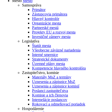
Mesto
Mesto
Samospráva
Primátor
Zástupcovia primátora
Hlavný kontrolór
Organizácie mesta
Partnerské mestá
Projekty EU a rozvoj mesta
Investičné zámery mesta
Legislatíva
Štatút mesta
Všeobecne záväzné nariadenia
Interné smernice
Strategické dokumenty
Územné plány mesta
Kompetencie hlavného kontrolóra
Zastupiteľstvo, komisie
Materiály MsZ a termíny
Uznesenia a zápisnice MsZ
Uznesenia a zápisnice komisií
Poslanci zastupiteľstva
Komisie a ich členovia
Interpelácie poslancov
Rokovací a odmeňovací poriadok
Hospodárenie