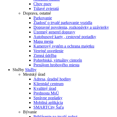
Chov psov
Túlavé zvieratá
Doprava, ostatné
Parkovanie
Žiadosť o trvalé parkovanie vozidla
Dopravné povolenia, rozkopávky a uzávierky
Územný generel dopravy
Autobusové karty , cestovné poriadky
Mapa mesta
Kamerový systém a ochrana majetku
Verejné osvetlenie
Zimná údržba
Pohrebiská, virtuálny cintorín
Prenájom hrobového miesta
Služby
Služby
Mestský úrad
Adresa, úradné hodiny
Klientské centrum
Kvalitný úrad
Prednosta MsÚ
Správne poplatky
Mobilná aplikácia
SMARTCity Šaľa
Bývanie
Prihlásenie na trvalý pobyt