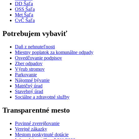
DD Šaľa
OSS Šaľa
Met Šaľa
CvČ Šaľa
Potrebujem vybaviť
Daň z nehnuteľnosti
Miestny poplatok za komunálne odpady
Osvedčovanie podpisov
Zber odpadov
Výrub stromov
Parkovanie
Nájomné bývanie
Matričný úrad
Stavebný úrad
Sociálne a zdravotné služby
Transparentné mesto
Povinné zverejňovanie
Verejné zákazky
Mestom poskytnuté dotácie