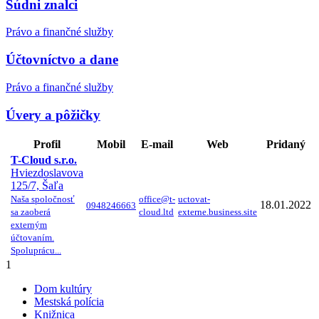
Súdni znalci
Právo a finančné služby
Účtovníctvo a dane
Právo a finančné služby
Úvery a pôžičky
Profil
Mobil
E-mail
Web
Pridaný
T-Cloud s.r.o.
Hviezdoslavova
125/7, Šaľa
Naša spoločnosť
office@t-
uctovat-
18.01.2022
0948246663
sa zaoberá
cloud.ltd
externe.business.site
externým
účtovaním.
Spoluprácu...
1
Dom kultúry
Mestská polícia
Knižnica