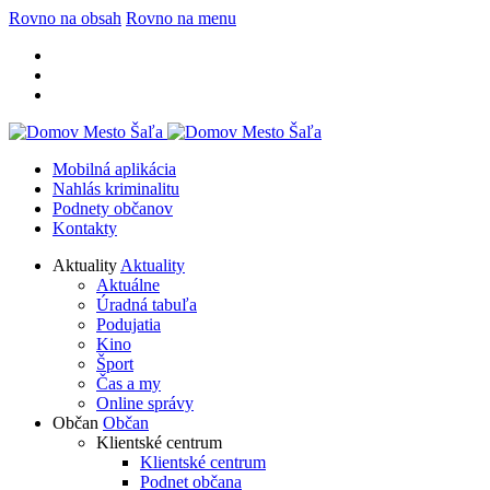
Rovno na obsah
Rovno na menu
Mobilná aplikácia
Nahlás kriminalitu
Podnety občanov
Kontakty
Aktuality
Aktuality
Aktuálne
Úradná tabuľa
Podujatia
Kino
Šport
Čas a my
Online správy
Občan
Občan
Klientské centrum
Klientské centrum
Podnet občana