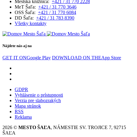
Mestská knižnica:
+421 / 31 770 2228
MeT Šaľa:
+421 / 31 770 3646
OSS Šaľa:
+421 / 31 770 6084
DD Šaľa:
+421 / 31 783 8390
Všetky kontakty
Nájdete nás aj na
GET IT ON
Google Play
DOWNLOAD ON THE
App Store
GDPR
Vyhlásenie o prístupnosti
Verzia pre slabozrakých
Mapa stránok
RSS
Reklama
2026 ©
MESTO ŠAĽA
, NÁMESTIE SV. TROJICE 7, 92715
ŠAĽA