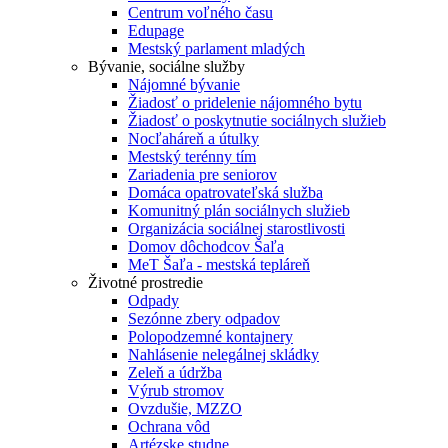
Centrum voľného času
Edupage
Mestský parlament mladých
Bývanie, sociálne služby
Nájomné bývanie
Žiadosť o pridelenie nájomného bytu
Žiadosť o poskytnutie sociálnych služieb
Nocľaháreň a útulky
Mestský terénny tím
Zariadenia pre seniorov
Domáca opatrovateľská služba
Komunitný plán sociálnych služieb
Organizácia sociálnej starostlivosti
Domov dôchodcov Šaľa
MeT Šaľa - mestská tepláreň
Životné prostredie
Odpady
Sezónne zbery odpadov
Polopodzemné kontajnery
Nahlásenie nelegálnej skládky
Zeleň a údržba
Výrub stromov
Ovzdušie, MZZO
Ochrana vôd
Artézske studne