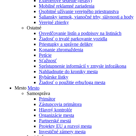
Exteriérové sedenie (terasy)
Mobilné reklamné zariadenia
Osobitné užívanie verejného priestranstva
Šaliansky jarmok, vianočné trhy, slávnosti a hody
Verejné zbierky
Ostatné
Osvedčovanie listín a podpisov na listinách
Žiadosť o trvalé parkovanie vozidla
Priestupky a správne delikty
Konanie zhromaždenia
Petície
Sťažnosť
Sprístupnenie informácií v zmysle infozákona
Nahliadnutie do kroniky mesta
Rybárske lístky
Žiadosť o použitie erbu/loga mesta
Mesto
Mesto
Samospráva
Primátor
Zástupcovia primátora
Hlavný kontrolór
Organizácie mesta
Partnerské mestá
Projekty EU a rozvoj mesta
Investičné zámery mesta