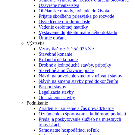
Uzavretie manželstva
Občianske obrady, uvítanie do života
Prijatie skoršieho priezviska po rozvode
Osvedčenie o rodnom čísle
Vedenie osobitnej matriky
Vystavenie duplikátu matričného dokladu
Úmrtie občana
Výstavba
Vzory tlačív z.č. 25/2025 Z.z.
Stavebné konanie
Kolaudačné konanie
Drobné a jednoduché stavby, prípojky
Stavebné a udržiavacie práce
Návrh na povolenie zmeny v užívaní stavby
Návrh na zmenu stavby pred dokončením
Pasport stavby
Legalizácia stavby
Odstránenie stavby
Podnikanie
Zriadenie - zrušenie a čas prevádzkarne
Oznámenie o športovom a kultúrnom podujatí
Predaj a poskytovanie služieb na miestnych
trhoviskách
Samostatne hospodáriaci roľník