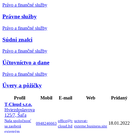
Právo a finančné služby
Právne služby
Právo a finančné služby
Súdni znalci
Právo a finančné služby
Účtovníctvo a dane
Právo a finančné služby
Úvery a pôžičky
Profil
Mobil
E-mail
Web
Pridaný
T-Cloud s.r.o.
Hviezdoslavova
125/7, Šaľa
Naša spoločnosť
office@t-
uctovat-
18.01.2022
0948246663
sa zaoberá
cloud.ltd
externe.business.site
externým