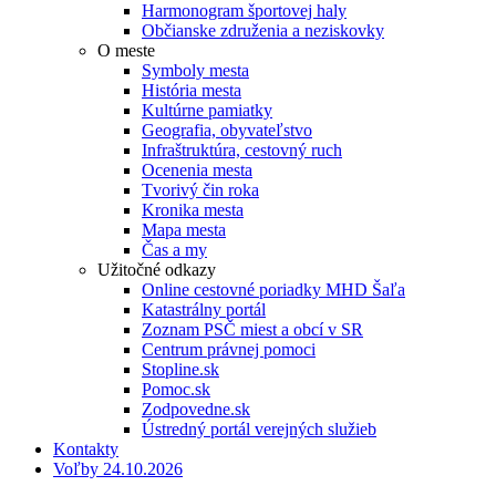
Harmonogram športovej haly
Občianske združenia a neziskovky
O meste
Symboly mesta
História mesta
Kultúrne pamiatky
Geografia, obyvateľstvo
Infraštruktúra, cestovný ruch
Ocenenia mesta
Tvorivý čin roka
Kronika mesta
Mapa mesta
Čas a my
Užitočné odkazy
Online cestovné poriadky MHD Šaľa
Katastrálny portál
Zoznam PSČ miest a obcí v SR
Centrum právnej pomoci
Stopline.sk
Pomoc.sk
Zodpovedne.sk
Ústredný portál verejných služieb
Kontakty
Voľby 24.10.2026