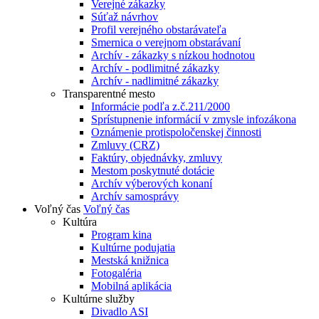
Verejné zákazky
Súťaž návrhov
Profil verejného obstarávateľa
Smernica o verejnom obstarávaní
Archív - zákazky s nízkou hodnotou
Archív - podlimitné zákazky
Archív - nadlimitné zákazky
Transparentné mesto
Informácie podľa z.č.211/2000
Sprístupnenie informácií v zmysle infozákona
Oznámenie protispoločenskej činnosti
Zmluvy (CRZ)
Faktúry, objednávky, zmluvy
Mestom poskytnuté dotácie
Archív výberových konaní
Archív samosprávy
Voľný čas
Voľný čas
Kultúra
Program kina
Kultúrne podujatia
Mestská knižnica
Fotogaléria
Mobilná aplikácia
Kultúrne služby
Divadlo ASI