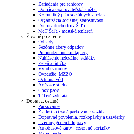
Zariadenia pre seniorov
Domáca opatrovateľská služba
Komunitný plán sociálnych služieb
Organizácia sociálnej starostlivosti
Domov dôchodcov Šaľa
MeT Šaľa - mestská tepláreň
Životné prostredie
Odpady
Sezónne zbery odpadov
Polopodzemné kontajnery
Nahlásenie nelegálnej skládky
Zeleň a údržba
Výrub stromov
Ovzdušie, MZZO
Ochrana vôd
Artézske studne
Chov psov
Túlavé zvieratá
Doprava, ostatné
Parkovanie
Žiadosť o trvalé parkovanie vozidla
Dopravné povolenia, rozkopávky a uzávierky
Územný generel dopravy
Autobusové karty , cestovné poriadky
Mapa mesta