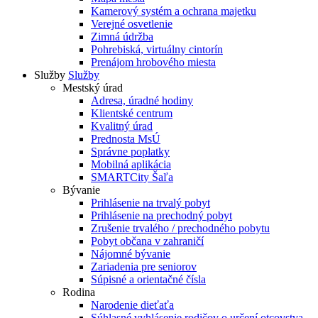
Kamerový systém a ochrana majetku
Verejné osvetlenie
Zimná údržba
Pohrebiská, virtuálny cintorín
Prenájom hrobového miesta
Služby
Služby
Mestský úrad
Adresa, úradné hodiny
Klientské centrum
Kvalitný úrad
Prednosta MsÚ
Správne poplatky
Mobilná aplikácia
SMARTCity Šaľa
Bývanie
Prihlásenie na trvalý pobyt
Prihlásenie na prechodný pobyt
Zrušenie trvalého / prechodného pobytu
Pobyt občana v zahraničí
Nájomné bývanie
Zariadenia pre seniorov
Súpisné a orientačné čísla
Rodina
Narodenie dieťaťa
Súhlasné vyhlásenie rodičov o určení otcovstva