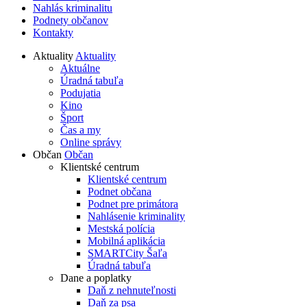
Nahlás kriminalitu
Podnety občanov
Kontakty
Aktuality
Aktuality
Aktuálne
Úradná tabuľa
Podujatia
Kino
Šport
Čas a my
Online správy
Občan
Občan
Klientské centrum
Klientské centrum
Podnet občana
Podnet pre primátora
Nahlásenie kriminality
Mestská polícia
Mobilná aplikácia
SMARTCity Šaľa
Úradná tabuľa
Dane a poplatky
Daň z nehnuteľnosti
Daň za psa