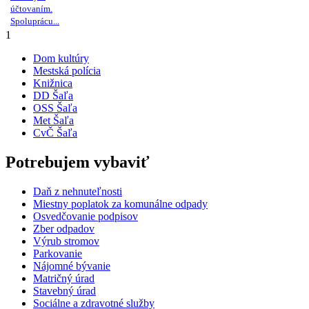
účtovaním.
Spoluprácu...
1
Dom kultúry
Mestská polícia
Knižnica
DD Šaľa
OSS Šaľa
Met Šaľa
CvČ Šaľa
Potrebujem vybaviť
Daň z nehnuteľnosti
Miestny poplatok za komunálne odpady
Osvedčovanie podpisov
Zber odpadov
Výrub stromov
Parkovanie
Nájomné bývanie
Matričný úrad
Stavebný úrad
Sociálne a zdravotné služby