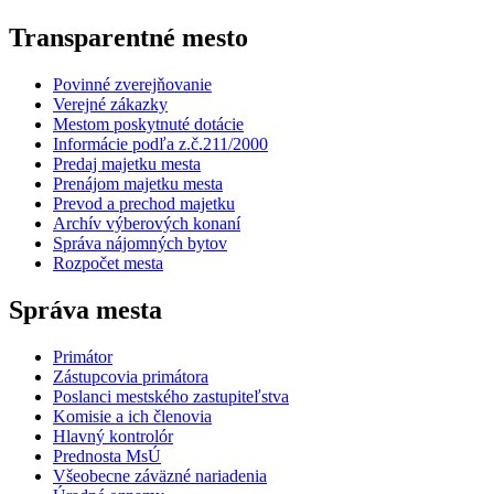
Transparentné mesto
Povinné zverejňovanie
Verejné zákazky
Mestom poskytnuté dotácie
Informácie podľa z.č.211/2000
Predaj majetku mesta
Prenájom majetku mesta
Prevod a prechod majetku
Archív výberových konaní
Správa nájomných bytov
Rozpočet mesta
Správa mesta
Primátor
Zástupcovia primátora
Poslanci mestského zastupiteľstva
Komisie a ich členovia
Hlavný kontrolór
Prednosta MsÚ
Všeobecne záväzné nariadenia