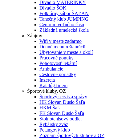
Divadlo MATERINKY
Divadlo ŠOK
Folklórny súbor ŠAĽAN
Tanečný klub JUMPING
Centrum voľného času
Základná umelecká škola
Záujmy
Wifi v meste zadarmo
Denné menu reštaurácií
Ubytovanie v meste a okolí
Pracovné ponuky
Pohotovosť lekární
Ambulancie
Cestovné poriadky
Inzercia
Katalóg firiem
Športové kluby, OZ
Športový servis a správy
HK Slovan Duslo Šaľa
HKM Šaľa
FK Slovan Duslo Šaľa
Stolnotenisový oddiel
Rybársky zväz
Petangový klub
Zoznam športových klubov a OZ