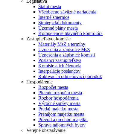
Legislatíva
Štatút mesta
Všeobecne záväzné nariadenia
Interné smernice
Strategické dokumenty
Územné plány mesta
Kompetencie hlavného kontrolóra
Zastupiteľstvo, komisie
Materiály MsZ a termíny
Uznesenia a zápisnice MsZ
Uznesenia a zápisnice komisií
Poslanci zastupiteľstva
Komisie a ich členovia
Interpelácie poslancov
Rokovací a odmeňovací poriadok
Hospodárenie
Rozpočet mesta
Plnenie rozpočtu mesta
Rozbor hospodárenia
Výročné správy mesta
Predaj majetku mesta
Prenájom majetku mesta
Prevod a prechod majetku
Správa nájomných bytov
Verejné obstarávanie