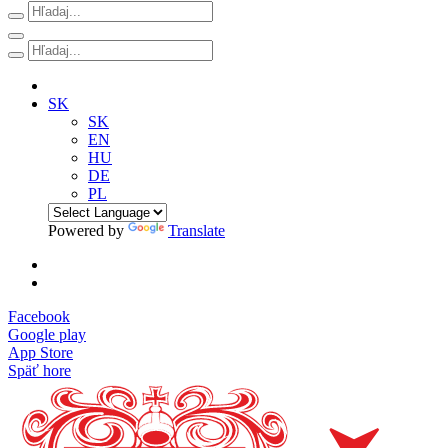
SK
SK
EN
HU
DE
PL
Powered by
Translate
Facebook
Google play
App Store
Späť hore