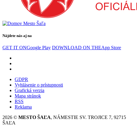
Nájdete nás aj na
GET IT ON
Google Play
DOWNLOAD ON THE
App Store
GDPR
Vyhlásenie o prístupnosti
Grafická verzia
Mapa stránok
RSS
Reklama
2026 ©
MESTO ŠAĽA
, NÁMESTIE SV. TROJICE 7, 92715
ŠAĽA