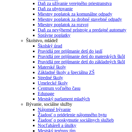
Daň za užívanie verejného priestranstva
Daň za ubytovanie
Miestny poplatok za komunálne odpady
Miestny poplatok za drobné stavebné odpady
Miestny poplatok za rozvoj
Daň za nevýherné prístroje a predajné automaty
Správne poplatky
Školstvo, mládež
Školský úrad
Pravidlá pre prijímanie detí do jaslí
Pravidlá pre prijímanie detí do materských škôl
Pravidlá pre prijímanie detí do základných škôl
Materské školy
Základné školy a špeciálna ZŠ
Stredné školy
Umelecké školy
Centrum voľného času
Edupage
Mestský parlament mladých
Bývanie, sociálne služby
Nájomné bývanie
Žiadosť o pridelenie nájomného bytu
Žiadosť o poskytnutie sociálnych služieb
Nocľaháreň a útulky
Mestský terénny tím