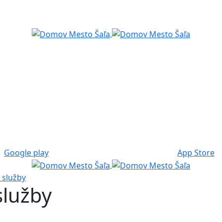
Google play
App Store
 služby
služby