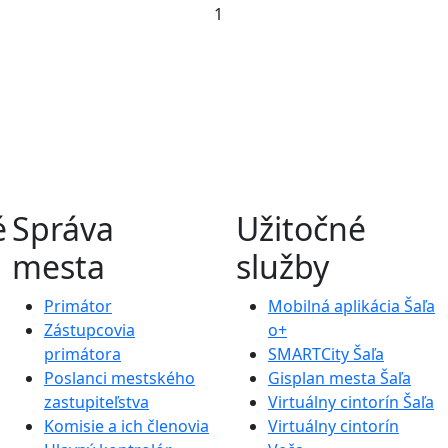
1
é
Správa
Užitočné
mesta
služby
Primátor
Mobilná aplikácia Šaľa
Zástupcovia
o+
primátora
SMARTCity Šaľa
Poslanci mestského
Gisplan mesta Šaľa
zastupiteľstva
Virtuálny cintorín Šaľa
Komisie a ich členovia
Virtuálny cintorín