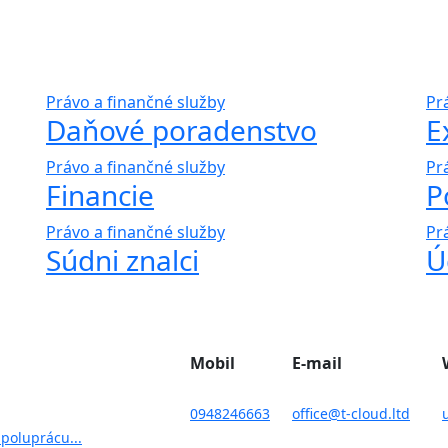
Právo a finančné služby
Pr
Daňové poradenstvo
E
Právo a finančné služby
Pr
Financie
P
Právo a finančné služby
Pr
Súdni znalci
Ú
Mobil
E-mail
0948246663
office@t-cloud.ltd
poluprácu...