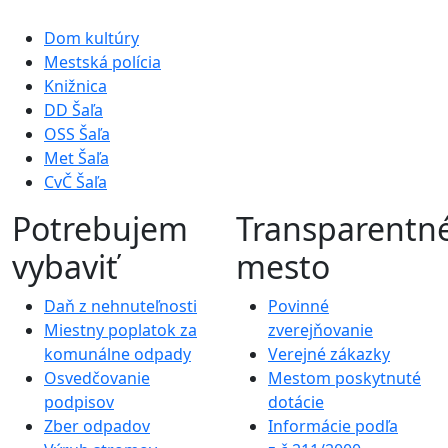
Dom kultúry
Mestská polícia
Knižnica
DD Šaľa
OSS Šaľa
Met Šaľa
CvČ Šaľa
Potrebujem
Transparentn
vybaviť
mesto
Daň z nehnuteľnosti
Povinné
Miestny poplatok za
zverejňovanie
komunálne odpady
Verejné zákazky
Osvedčovanie
Mestom poskytnuté
podpisov
dotácie
Zber odpadov
Informácie podľa