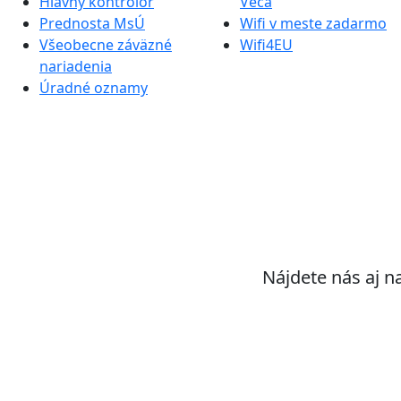
Hlavný kontrolór
Veča
Prednosta MsÚ
Wifi v meste zadarmo
Všeobecne záväzné
Wifi4EU
nariadenia
Úradné oznamy
Nájdete nás aj n