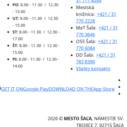
31 771 4054
PO:
8.00 - 11.30 / 12.30
Mestská
- 15.00
knižnica:
+421 / 31
UT:
8.00 - 11.30 / 12.30
770 2228
- 15.00
MeT Šaľa:
+421 / 31
ST:
8.00 - 11.30 / 12.30 -
770 3646
17.00
OSS Šaľa:
+421 / 31
ŠT:
8.00 - 11.30 / 12.30 -
770 6084
15.00
DD Šaľa:
+421 / 31
PI:
8.00 - 11.30 / 12.30 -
783 8390
14.00
Všetky kontakty
a
GET IT ON
Google Play
DOWNLOAD ON THE
App Store
2026 ©
MESTO ŠAĽA
, NÁMESTIE SV.
TROJICE 7, 92715 ŠAĽA