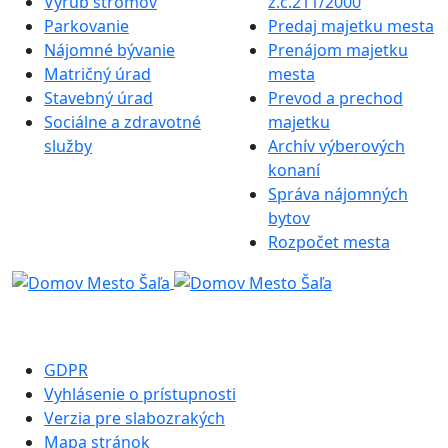
Výrub stromov
z.č.211/2000
Parkovanie
Predaj majetku mesta
Nájomné bývanie
Prenájom majetku
Matričný úrad
mesta
Stavebný úrad
Prevod a prechod
Sociálne a zdravotné
majetku
služby
Archív výberových
konaní
Správa nájomných
bytov
Rozpočet mesta
GDPR
Vyhlásenie o prístupnosti
Verzia pre slabozrakých
Mapa stránok