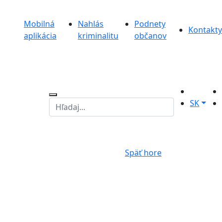
Mobilná
Nahlás
Podnety
Kontakty
aplikácia
kriminalitu
občanov
SK
Späť hore