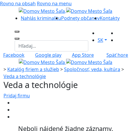
Rovno na obsah
Rovno na menu
Nahlás kriminalitu
Podnety občanov
Kontakty
SK
Facebook
Google play
App Store
Späť hore
>
Katalóg firiem a služieb
>
Spoločnosť, veda, kultúra
>
Veda a technológie
Veda a technológie
Pridaj firmu
Neboli nájdené žiadne záznamy.