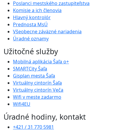
Poslanci mestského zastupiteľstva
Komisie a ich členovia
Hlavný kontrolór
Prednosta MsÚ
Všeobecne záväzné nariadenia
Úradné oznamy
Užitočné služby
Mobilná aplikácia Šaľa o+
SMARTCity Šaľa
Gisplan mesta Šaľa
Virtuálny cintorín Šaľa
Virtuálny cintorín Veča
Wifi v meste zadarmo
Wifi4EU
Úradné hodiny, kontakt
+421 / 31 770 5981