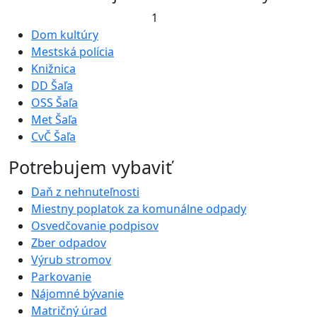
1
Dom kultúry
Mestská polícia
Knižnica
DD Šaľa
OSS Šaľa
Met Šaľa
CvČ Šaľa
Potrebujem vybaviť
Daň z nehnuteľnosti
Miestny poplatok za komunálne odpady
Osvedčovanie podpisov
Zber odpadov
Výrub stromov
Parkovanie
Nájomné bývanie
Matričný úrad