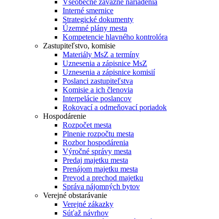
Všeobecne záväzné nariadenia
Interné smernice
Strategické dokumenty
Územné plány mesta
Kompetencie hlavného kontrolóra
Zastupiteľstvo, komisie
Materiály MsZ a termíny
Uznesenia a zápisnice MsZ
Uznesenia a zápisnice komisií
Poslanci zastupiteľstva
Komisie a ich členovia
Interpelácie poslancov
Rokovací a odmeňovací poriadok
Hospodárenie
Rozpočet mesta
Plnenie rozpočtu mesta
Rozbor hospodárenia
Výročné správy mesta
Predaj majetku mesta
Prenájom majetku mesta
Prevod a prechod majetku
Správa nájomných bytov
Verejné obstarávanie
Verejné zákazky
Súťaž návrhov