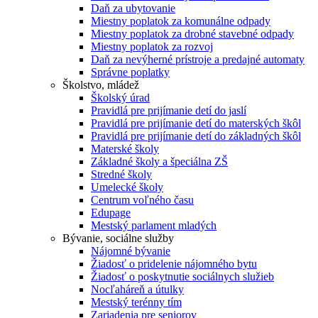
Daň za ubytovanie
Miestny poplatok za komunálne odpady
Miestny poplatok za drobné stavebné odpady
Miestny poplatok za rozvoj
Daň za nevýherné prístroje a predajné automaty
Správne poplatky
Školstvo, mládež
Školský úrad
Pravidlá pre prijímanie detí do jaslí
Pravidlá pre prijímanie detí do materských škôl
Pravidlá pre prijímanie detí do základných škôl
Materské školy
Základné školy a špeciálna ZŠ
Stredné školy
Umelecké školy
Centrum voľného času
Edupage
Mestský parlament mladých
Bývanie, sociálne služby
Nájomné bývanie
Žiadosť o pridelenie nájomného bytu
Žiadosť o poskytnutie sociálnych služieb
Nocľaháreň a útulky
Mestský terénny tím
Zariadenia pre seniorov