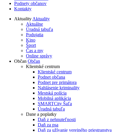
Podnety občanov
Kontakty
Aktuality
Aktuality
Aktuálne
Úradná tabuľa
Podujatia
Kino
Šport
Čas a my
Online správy
Občan
Občan
Klientské centrum
Klientské centrum
Podnet občana
Podnet pre primátora
Nahlásenie kriminality
Mestská polícia
Mobilná aplikácia
SMARTCity Šaľa
Úradná tabuľa
Dane a poplatky
Daň z nehnuteľnosti
Daň za psa
Daň za užívanie verejného priestranstva