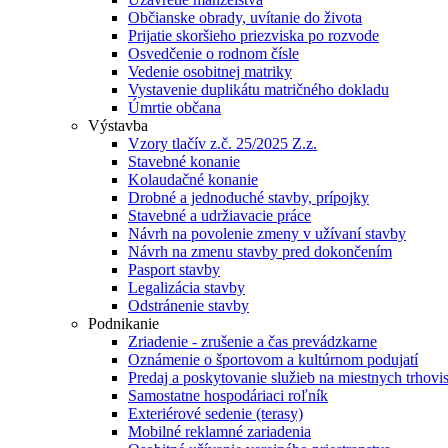
Občianske obrady, uvítanie do života
Prijatie skoršieho priezviska po rozvode
Osvedčenie o rodnom čísle
Vedenie osobitnej matriky
Vystavenie duplikátu matričného dokladu
Úmrtie občana
Výstavba
Vzory tlačív z.č. 25/2025 Z.z.
Stavebné konanie
Kolaudačné konanie
Drobné a jednoduché stavby, prípojky
Stavebné a udržiavacie práce
Návrh na povolenie zmeny v užívaní stavby
Návrh na zmenu stavby pred dokončením
Pasport stavby
Legalizácia stavby
Odstránenie stavby
Podnikanie
Zriadenie - zrušenie a čas prevádzkarne
Oznámenie o športovom a kultúrnom podujatí
Predaj a poskytovanie služieb na miestnych trhovi
Samostatne hospodáriaci roľník
Exteriérové sedenie (terasy)
Mobilné reklamné zariadenia