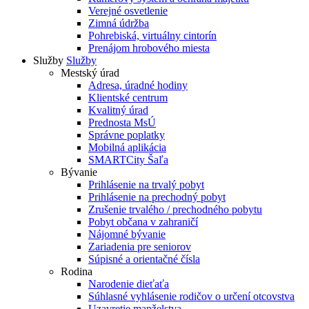
Verejné osvetlenie
Zimná údržba
Pohrebiská, virtuálny cintorín
Prenájom hrobového miesta
Služby
Služby
Mestský úrad
Adresa, úradné hodiny
Klientské centrum
Kvalitný úrad
Prednosta MsÚ
Správne poplatky
Mobilná aplikácia
SMARTCity Šaľa
Bývanie
Prihlásenie na trvalý pobyt
Prihlásenie na prechodný pobyt
Zrušenie trvalého / prechodného pobytu
Pobyt občana v zahraničí
Nájomné bývanie
Zariadenia pre seniorov
Súpisné a orientačné čísla
Rodina
Narodenie dieťaťa
Súhlasné vyhlásenie rodičov o určení otcovstva
Uzavretie manželstva