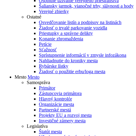
Osobitné užívanie verejného priestranstva
Šaliansky jarmok, vianočné trhy, slávnosti a hody
Verejné zbierky
Ostatné
Osvedčovanie listín a podpisov na listinách
Žiadosť o trvalé parkovanie vozidla
Priestupky a správne delikty
Konanie zhromaždenia
Petície
Sťažnosť
Sprístupnenie informácií v zmysle infozákona
Nahliadnutie do kroniky mesta
Rybárske lístky
Žiadosť o použitie erbu/loga mesta
Mesto
Mesto
Samospráva
Primátor
Zástupcovia primátora
Hlavný kontrolór
Organizácie mesta
Partnerské mestá
Projekty EU a rozvoj mesta
Investičné zámery mesta
Legislatíva
Štatút mesta