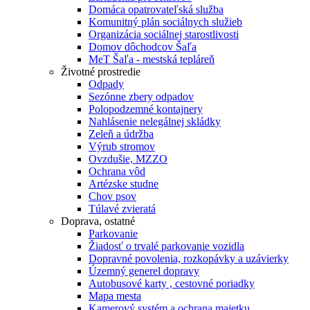
Domáca opatrovateľská služba
Komunitný plán sociálnych služieb
Organizácia sociálnej starostlivosti
Domov dôchodcov Šaľa
MeT Šaľa - mestská tepláreň
Životné prostredie
Odpady
Sezónne zbery odpadov
Polopodzemné kontajnery
Nahlásenie nelegálnej skládky
Zeleň a údržba
Výrub stromov
Ovzdušie, MZZO
Ochrana vôd
Artézske studne
Chov psov
Túlavé zvieratá
Doprava, ostatné
Parkovanie
Žiadosť o trvalé parkovanie vozidla
Dopravné povolenia, rozkopávky a uzávierky
Územný generel dopravy
Autobusové karty , cestovné poriadky
Mapa mesta
Kamerový systém a ochrana majetku