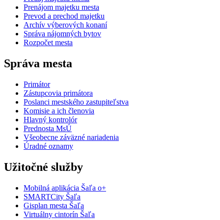
Prenájom majetku mesta
Prevod a prechod majetku
Archív výberových konaní
Správa nájomných bytov
Rozpočet mesta
Správa mesta
Primátor
Zástupcovia primátora
Poslanci mestského zastupiteľstva
Komisie a ich členovia
Hlavný kontrolór
Prednosta MsÚ
Všeobecne záväzné nariadenia
Úradné oznamy
Užitočné služby
Mobilná aplikácia Šaľa o+
SMARTCity Šaľa
Gisplan mesta Šaľa
Virtuálny cintorín Šaľa