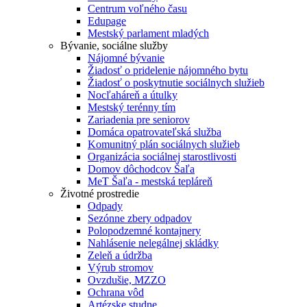
Centrum voľného času
Edupage
Mestský parlament mladých
Bývanie, sociálne služby
Nájomné bývanie
Žiadosť o pridelenie nájomného bytu
Žiadosť o poskytnutie sociálnych služieb
Nocľaháreň a útulky
Mestský terénny tím
Zariadenia pre seniorov
Domáca opatrovateľská služba
Komunitný plán sociálnych služieb
Organizácia sociálnej starostlivosti
Domov dôchodcov Šaľa
MeT Šaľa - mestská tepláreň
Životné prostredie
Odpady
Sezónne zbery odpadov
Polopodzemné kontajnery
Nahlásenie nelegálnej skládky
Zeleň a údržba
Výrub stromov
Ovzdušie, MZZO
Ochrana vôd
Artézske studne