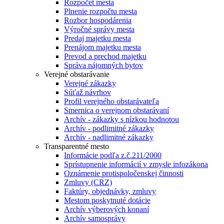
Rozpočet mesta
Plnenie rozpočtu mesta
Rozbor hospodárenia
Výročné správy mesta
Predaj majetku mesta
Prenájom majetku mesta
Prevod a prechod majetku
Správa nájomných bytov
Verejné obstarávanie
Verejné zákazky
Súťaž návrhov
Profil verejného obstarávateľa
Smernica o verejnom obstarávaní
Archív - zákazky s nízkou hodnotou
Archív - podlimitné zákazky
Archív - nadlimitné zákazky
Transparentné mesto
Informácie podľa z.č.211/2000
Sprístupnenie informácií v zmysle infozákona
Oznámenie protispoločenskej činnosti
Zmluvy (CRZ)
Faktúry, objednávky, zmluvy
Mestom poskytnuté dotácie
Archív výberových konaní
Archív samosprávy