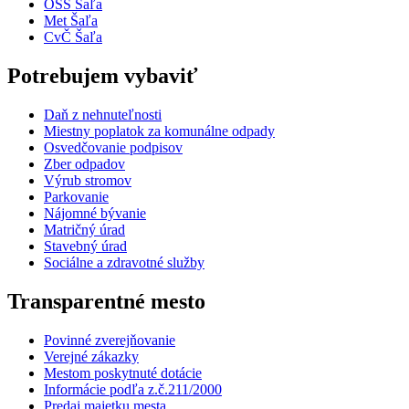
OSS Šaľa
Met Šaľa
CvČ Šaľa
Potrebujem vybaviť
Daň z nehnuteľnosti
Miestny poplatok za komunálne odpady
Osvedčovanie podpisov
Zber odpadov
Výrub stromov
Parkovanie
Nájomné bývanie
Matričný úrad
Stavebný úrad
Sociálne a zdravotné služby
Transparentné mesto
Povinné zverejňovanie
Verejné zákazky
Mestom poskytnuté dotácie
Informácie podľa z.č.211/2000
Predaj majetku mesta