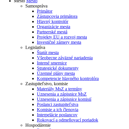
Mesto
Mesto
Samospráva
Primátor
Zástupcovia primátora
Hlavný kontrolór
Organizácie mesta
Partnerské mestá
Projekty EU a rozvoj mesta
Investičné zámery mesta
Legislatíva
Štatút mesta
Všeobecne záväzné nariadenia
Interné smernice
Strategické dokumenty
Územné plány mesta
Kompetencie hlavného kontrolóra
Zastupiteľstvo, komisie
Materiály MsZ a termíny
Uznesenia a zápisnice MsZ
Uznesenia a zápisnice komisií
Poslanci zastupiteľstva
Komisie a ich členovia
Interpelácie poslancov
Rokovací a odmeňovací poriadok
Hospodárenie