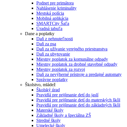
Podnet pre primátora
Nahlásenie kriminality
Mestská polícia
Mobilná aplikácia
SMARTCity Šaľa
Úradná tabuľa
Dane a poplatky
Daň z nehnuteľnosti
Daň za psa
Daň za užívanie verejného priestranstva
Daň za ubytovanie
Miestny poplatok za komunálne odpady
Miestny poplatok za drobné stavebné odpady
Miestny poplatok za rozvoj
Daň za nevýherné prístroje a predajné automaty
Správne poplatky
Školstvo, mládež
Školský úrad
Pravidlá pre prijímanie detí do jaslí
Pravidlá pre prijímanie detí do materských škôl
Pravidlá pre prijímanie detí do základných škôl
Materské školy
Základné školy a špeciálna ZŠ
Stredné školy
Umelecké školy