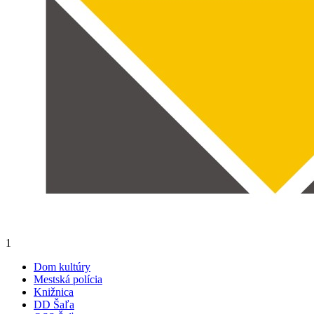
1
Dom kultúry
Mestská polícia
Knižnica
DD Šaľa