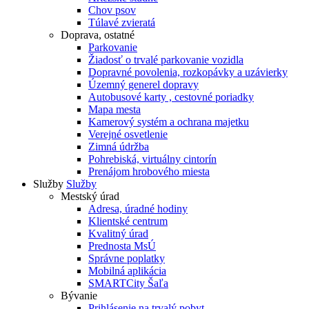
Chov psov
Túlavé zvieratá
Doprava, ostatné
Parkovanie
Žiadosť o trvalé parkovanie vozidla
Dopravné povolenia, rozkopávky a uzávierky
Územný generel dopravy
Autobusové karty , cestovné poriadky
Mapa mesta
Kamerový systém a ochrana majetku
Verejné osvetlenie
Zimná údržba
Pohrebiská, virtuálny cintorín
Prenájom hrobového miesta
Služby
Služby
Mestský úrad
Adresa, úradné hodiny
Klientské centrum
Kvalitný úrad
Prednosta MsÚ
Správne poplatky
Mobilná aplikácia
SMARTCity Šaľa
Bývanie
Prihlásenie na trvalý pobyt