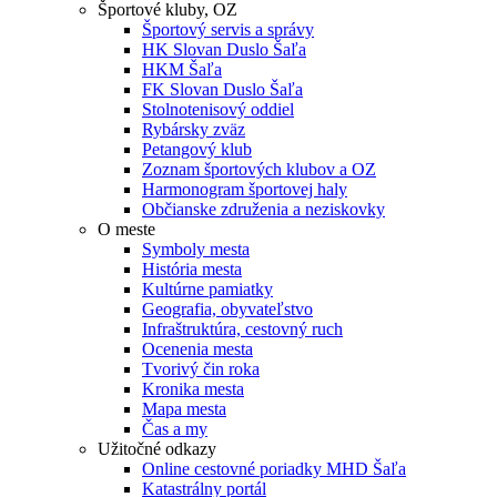
Športové kluby, OZ
Športový servis a správy
HK Slovan Duslo Šaľa
HKM Šaľa
FK Slovan Duslo Šaľa
Stolnotenisový oddiel
Rybársky zväz
Petangový klub
Zoznam športových klubov a OZ
Harmonogram športovej haly
Občianske združenia a neziskovky
O meste
Symboly mesta
História mesta
Kultúrne pamiatky
Geografia, obyvateľstvo
Infraštruktúra, cestovný ruch
Ocenenia mesta
Tvorivý čin roka
Kronika mesta
Mapa mesta
Čas a my
Užitočné odkazy
Online cestovné poriadky MHD Šaľa
Katastrálny portál