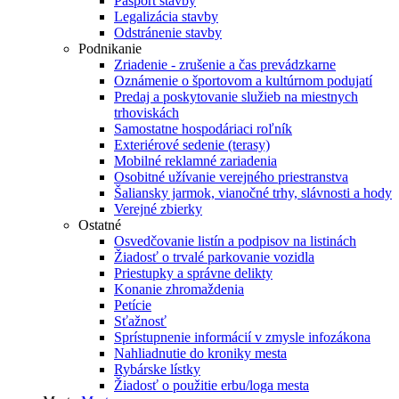
Pasport stavby
Legalizácia stavby
Odstránenie stavby
Podnikanie
Zriadenie - zrušenie a čas prevádzkarne
Oznámenie o športovom a kultúrnom podujatí
Predaj a poskytovanie služieb na miestnych
trhoviskách
Samostatne hospodáriaci roľník
Exteriérové sedenie (terasy)
Mobilné reklamné zariadenia
Osobitné užívanie verejného priestranstva
Šaliansky jarmok, vianočné trhy, slávnosti a hody
Verejné zbierky
Ostatné
Osvedčovanie listín a podpisov na listinách
Žiadosť o trvalé parkovanie vozidla
Priestupky a správne delikty
Konanie zhromaždenia
Petície
Sťažnosť
Sprístupnenie informácií v zmysle infozákona
Nahliadnutie do kroniky mesta
Rybárske lístky
Žiadosť o použitie erbu/loga mesta