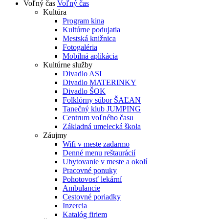
Voľný čas
Voľný čas
Kultúra
Program kina
Kultúrne podujatia
Mestská knižnica
Fotogaléria
Mobilná aplikácia
Kultúrne služby
Divadlo ASI
Divadlo MATERINKY
Divadlo ŠOK
Folklórny súbor ŠAĽAN
Tanečný klub JUMPING
Centrum voľného času
Základná umelecká škola
Záujmy
Wifi v meste zadarmo
Denné menu reštaurácií
Ubytovanie v meste a okolí
Pracovné ponuky
Pohotovosť lekární
Ambulancie
Cestovné poriadky
Inzercia
Katalóg firiem