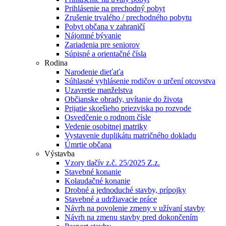
Prihlásenie na prechodný pobyt
Zrušenie trvalého / prechodného pobytu
Pobyt občana v zahraničí
Nájomné bývanie
Zariadenia pre seniorov
Súpisné a orientačné čísla
Rodina
Narodenie dieťaťa
Súhlasné vyhlásenie rodičov o určení otcovstva
Uzavretie manželstva
Občianske obrady, uvítanie do života
Prijatie skoršieho priezviska po rozvode
Osvedčenie o rodnom čísle
Vedenie osobitnej matriky
Vystavenie duplikátu matričného dokladu
Úmrtie občana
Výstavba
Vzory tlačív z.č. 25/2025 Z.z.
Stavebné konanie
Kolaudačné konanie
Drobné a jednoduché stavby, prípojky
Stavebné a udržiavacie práce
Návrh na povolenie zmeny v užívaní stavby
Návrh na zmenu stavby pred dokončením