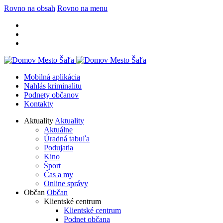
Rovno na obsah
Rovno na menu
Mobilná aplikácia
Nahlás kriminalitu
Podnety občanov
Kontakty
Aktuality
Aktuality
Aktuálne
Úradná tabuľa
Podujatia
Kino
Šport
Čas a my
Online správy
Občan
Občan
Klientské centrum
Klientské centrum
Podnet občana