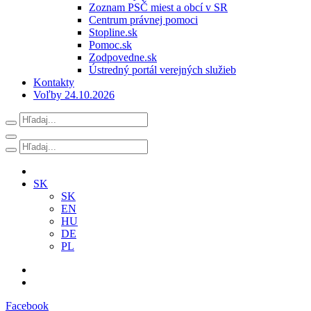
Zoznam PSČ miest a obcí v SR
Centrum právnej pomoci
Stopline.sk
Pomoc.sk
Zodpovedne.sk
Ústredný portál verejných služieb
Kontakty
Voľby 24.10.2026
SK
SK
EN
HU
DE
PL
Facebook