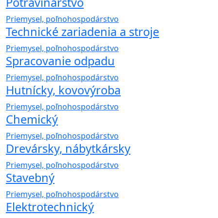
Potravinárstvo
Priemysel, poľnohospodárstvo
Technické zariadenia a stroje
Priemysel, poľnohospodárstvo
Spracovanie odpadu
Priemysel, poľnohospodárstvo
Hutnícky, kovovýroba
Priemysel, poľnohospodárstvo
Chemický
Priemysel, poľnohospodárstvo
Drevársky, nábytkársky
Priemysel, poľnohospodárstvo
Stavebný
Priemysel, poľnohospodárstvo
Elektrotechnický