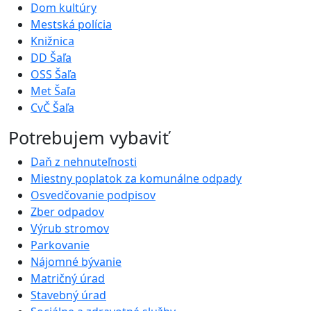
Dom kultúry
Mestská polícia
Knižnica
DD Šaľa
OSS Šaľa
Met Šaľa
CvČ Šaľa
Potrebujem vybaviť
Daň z nehnuteľnosti
Miestny poplatok za komunálne odpady
Osvedčovanie podpisov
Zber odpadov
Výrub stromov
Parkovanie
Nájomné bývanie
Matričný úrad
Stavebný úrad