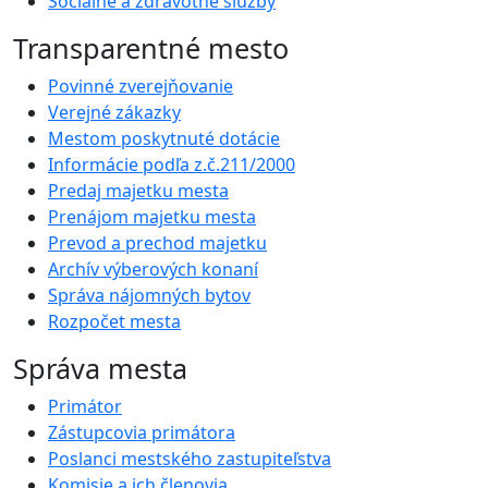
Sociálne a zdravotné služby
Transparentné mesto
Povinné zverejňovanie
Verejné zákazky
Mestom poskytnuté dotácie
Informácie podľa z.č.211/2000
Predaj majetku mesta
Prenájom majetku mesta
Prevod a prechod majetku
Archív výberových konaní
Správa nájomných bytov
Rozpočet mesta
Správa mesta
Primátor
Zástupcovia primátora
Poslanci mestského zastupiteľstva
Komisie a ich členovia