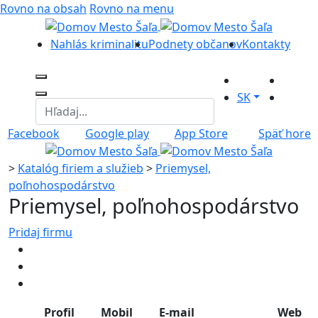
Rovno na obsah
Rovno na menu
Nahlás kriminalitu
Podnety občanov
Kontakty
SK
Facebook
Google play
App Store
Späť hore
>
Katalóg firiem a služieb
>
Priemysel,
poľnohospodárstvo
Priemysel, poľnohospodárstvo
Pridaj firmu
Profil
Mobil
E-mail
Web