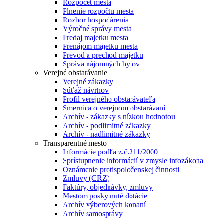
Rozpočet mesta
Plnenie rozpočtu mesta
Rozbor hospodárenia
Výročné správy mesta
Predaj majetku mesta
Prenájom majetku mesta
Prevod a prechod majetku
Správa nájomných bytov
Verejné obstarávanie
Verejné zákazky
Súťaž návrhov
Profil verejného obstarávateľa
Smernica o verejnom obstarávaní
Archív - zákazky s nízkou hodnotou
Archív - podlimitné zákazky
Archív - nadlimitné zákazky
Transparentné mesto
Informácie podľa z.č.211/2000
Sprístupnenie informácií v zmysle infozákona
Oznámenie protispoločenskej činnosti
Zmluvy (CRZ)
Faktúry, objednávky, zmluvy
Mestom poskytnuté dotácie
Archív výberových konaní
Archív samosprávy