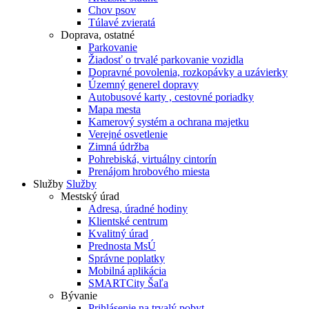
Chov psov
Túlavé zvieratá
Doprava, ostatné
Parkovanie
Žiadosť o trvalé parkovanie vozidla
Dopravné povolenia, rozkopávky a uzávierky
Územný generel dopravy
Autobusové karty , cestovné poriadky
Mapa mesta
Kamerový systém a ochrana majetku
Verejné osvetlenie
Zimná údržba
Pohrebiská, virtuálny cintorín
Prenájom hrobového miesta
Služby
Služby
Mestský úrad
Adresa, úradné hodiny
Klientské centrum
Kvalitný úrad
Prednosta MsÚ
Správne poplatky
Mobilná aplikácia
SMARTCity Šaľa
Bývanie
Prihlásenie na trvalý pobyt