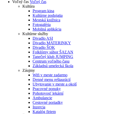
Voľný čas
Voľný čas
Kultúra
Program kina
Kultúrne podujatia
Mestská knižnica
Fotogaléria
Mobilná aplikácia
Kultúrne služby
Divadlo ASI
Divadlo MATERINKY
Divadlo ŠOK
Folklórny súbor ŠAĽAN
Tanečný klub JUMPING
Centrum voľného času
Základná umelecká škola
Záujmy
Wifi v meste zadarmo
Denné menu reštaurácií
Ubytovanie v meste a okolí
Pracovné ponuky
Pohotovosť lekární
Ambulancie
Cestovné poriadky
Inzercia
Katalóg firiem