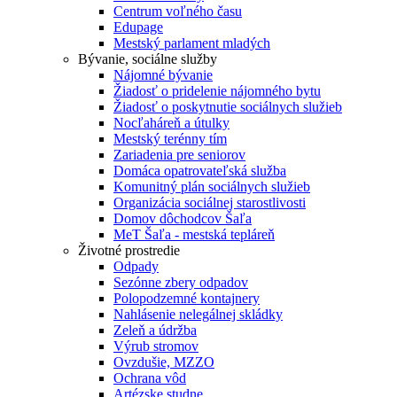
Centrum voľného času
Edupage
Mestský parlament mladých
Bývanie, sociálne služby
Nájomné bývanie
Žiadosť o pridelenie nájomného bytu
Žiadosť o poskytnutie sociálnych služieb
Nocľaháreň a útulky
Mestský terénny tím
Zariadenia pre seniorov
Domáca opatrovateľská služba
Komunitný plán sociálnych služieb
Organizácia sociálnej starostlivosti
Domov dôchodcov Šaľa
MeT Šaľa - mestská tepláreň
Životné prostredie
Odpady
Sezónne zbery odpadov
Polopodzemné kontajnery
Nahlásenie nelegálnej skládky
Zeleň a údržba
Výrub stromov
Ovzdušie, MZZO
Ochrana vôd
Artézske studne