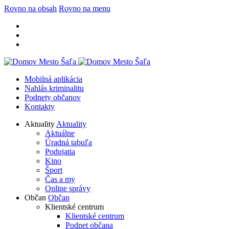
Rovno na obsah
Rovno na menu
Mobilná aplikácia
Nahlás kriminalitu
Podnety občanov
Kontakty
Aktuality
Aktuality
Aktuálne
Úradná tabuľa
Podujatia
Kino
Šport
Čas a my
Online správy
Občan
Občan
Klientské centrum
Klientské centrum
Podnet občana