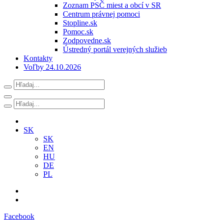
Zoznam PSČ miest a obcí v SR
Centrum právnej pomoci
Stopline.sk
Pomoc.sk
Zodpovedne.sk
Ústredný portál verejných služieb
Kontakty
Voľby 24.10.2026
SK
SK
EN
HU
DE
PL
Facebook