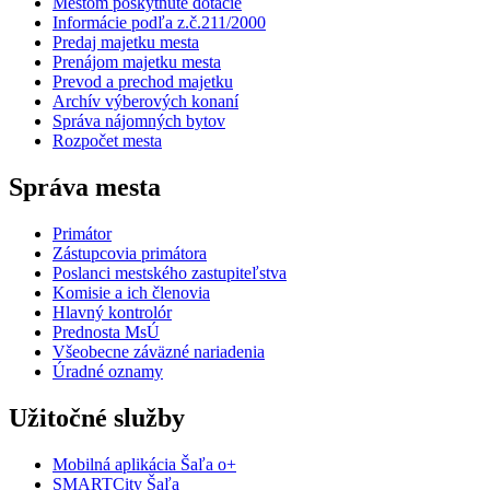
Mestom poskytnuté dotácie
Informácie podľa z.č.211/2000
Predaj majetku mesta
Prenájom majetku mesta
Prevod a prechod majetku
Archív výberových konaní
Správa nájomných bytov
Rozpočet mesta
Správa mesta
Primátor
Zástupcovia primátora
Poslanci mestského zastupiteľstva
Komisie a ich členovia
Hlavný kontrolór
Prednosta MsÚ
Všeobecne záväzné nariadenia
Úradné oznamy
Užitočné služby
Mobilná aplikácia Šaľa o+
SMARTCity Šaľa