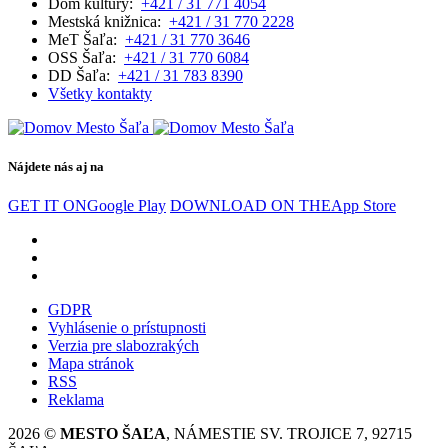
Dom kultúry:
+421 / 31 771 4054
Mestská knižnica:
+421 / 31 770 2228
MeT Šaľa:
+421 / 31 770 3646
OSS Šaľa:
+421 / 31 770 6084
DD Šaľa:
+421 / 31 783 8390
Všetky kontakty
Nájdete nás aj na
GET IT ON
Google Play
DOWNLOAD ON THE
App Store
GDPR
Vyhlásenie o prístupnosti
Verzia pre slabozrakých
Mapa stránok
RSS
Reklama
2026 ©
MESTO ŠAĽA
, NÁMESTIE SV. TROJICE 7, 92715