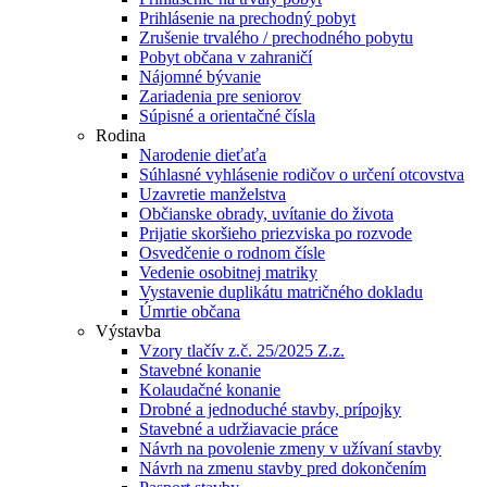
Prihlásenie na prechodný pobyt
Zrušenie trvalého / prechodného pobytu
Pobyt občana v zahraničí
Nájomné bývanie
Zariadenia pre seniorov
Súpisné a orientačné čísla
Rodina
Narodenie dieťaťa
Súhlasné vyhlásenie rodičov o určení otcovstva
Uzavretie manželstva
Občianske obrady, uvítanie do života
Prijatie skoršieho priezviska po rozvode
Osvedčenie o rodnom čísle
Vedenie osobitnej matriky
Vystavenie duplikátu matričného dokladu
Úmrtie občana
Výstavba
Vzory tlačív z.č. 25/2025 Z.z.
Stavebné konanie
Kolaudačné konanie
Drobné a jednoduché stavby, prípojky
Stavebné a udržiavacie práce
Návrh na povolenie zmeny v užívaní stavby
Návrh na zmenu stavby pred dokončením