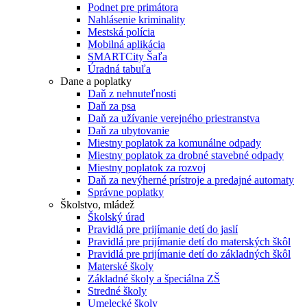
Podnet pre primátora
Nahlásenie kriminality
Mestská polícia
Mobilná aplikácia
SMARTCity Šaľa
Úradná tabuľa
Dane a poplatky
Daň z nehnuteľnosti
Daň za psa
Daň za užívanie verejného priestranstva
Daň za ubytovanie
Miestny poplatok za komunálne odpady
Miestny poplatok za drobné stavebné odpady
Miestny poplatok za rozvoj
Daň za nevýherné prístroje a predajné automaty
Správne poplatky
Školstvo, mládež
Školský úrad
Pravidlá pre prijímanie detí do jaslí
Pravidlá pre prijímanie detí do materských škôl
Pravidlá pre prijímanie detí do základných škôl
Materské školy
Základné školy a špeciálna ZŠ
Stredné školy
Umelecké školy