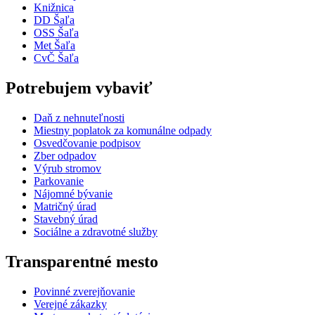
Knižnica
DD Šaľa
OSS Šaľa
Met Šaľa
CvČ Šaľa
Potrebujem vybaviť
Daň z nehnuteľnosti
Miestny poplatok za komunálne odpady
Osvedčovanie podpisov
Zber odpadov
Výrub stromov
Parkovanie
Nájomné bývanie
Matričný úrad
Stavebný úrad
Sociálne a zdravotné služby
Transparentné mesto
Povinné zverejňovanie
Verejné zákazky