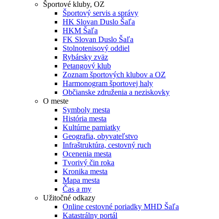
Športové kluby, OZ
Športový servis a správy
HK Slovan Duslo Šaľa
HKM Šaľa
FK Slovan Duslo Šaľa
Stolnotenisový oddiel
Rybársky zväz
Petangový klub
Zoznam športových klubov a OZ
Harmonogram športovej haly
Občianske združenia a neziskovky
O meste
Symboly mesta
História mesta
Kultúrne pamiatky
Geografia, obyvateľstvo
Infraštruktúra, cestovný ruch
Ocenenia mesta
Tvorivý čin roka
Kronika mesta
Mapa mesta
Čas a my
Užitočné odkazy
Online cestovné poriadky MHD Šaľa
Katastrálny portál