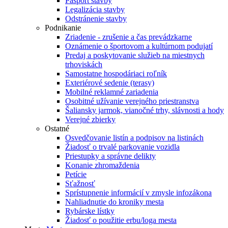
Pasport stavby
Legalizácia stavby
Odstránenie stavby
Podnikanie
Zriadenie - zrušenie a čas prevádzkarne
Oznámenie o športovom a kultúrnom podujatí
Predaj a poskytovanie služieb na miestnych
trhoviskách
Samostatne hospodáriaci roľník
Exteriérové sedenie (terasy)
Mobilné reklamné zariadenia
Osobitné užívanie verejného priestranstva
Šaliansky jarmok, vianočné trhy, slávnosti a hody
Verejné zbierky
Ostatné
Osvedčovanie listín a podpisov na listinách
Žiadosť o trvalé parkovanie vozidla
Priestupky a správne delikty
Konanie zhromaždenia
Petície
Sťažnosť
Sprístupnenie informácií v zmysle infozákona
Nahliadnutie do kroniky mesta
Rybárske lístky
Žiadosť o použitie erbu/loga mesta