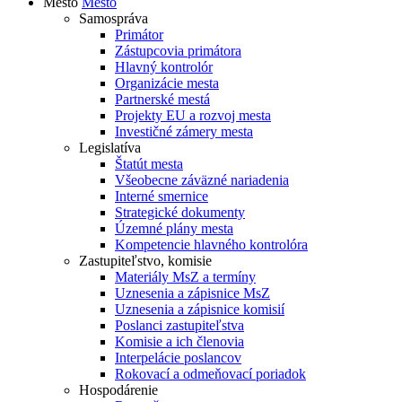
Mesto
Mesto
Samospráva
Primátor
Zástupcovia primátora
Hlavný kontrolór
Organizácie mesta
Partnerské mestá
Projekty EU a rozvoj mesta
Investičné zámery mesta
Legislatíva
Štatút mesta
Všeobecne záväzné nariadenia
Interné smernice
Strategické dokumenty
Územné plány mesta
Kompetencie hlavného kontrolóra
Zastupiteľstvo, komisie
Materiály MsZ a termíny
Uznesenia a zápisnice MsZ
Uznesenia a zápisnice komisií
Poslanci zastupiteľstva
Komisie a ich členovia
Interpelácie poslancov
Rokovací a odmeňovací poriadok
Hospodárenie