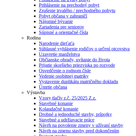
Prihlásenie na prechodný pobyt
Zrušenie trvalého / prechodného pobytu
Pobyt občana v zahraničí
Nájomné bývanie
Zariadenia pre seniorov
Súpisné a orientačné čísla
Rodina
Narodenie dieťaťa
Súhlasné vyhlásenie rodičov o určení otcovstva
Uzavretie manželstva
Občianske obrady, uvítanie do života
Prijatie skoršieho priezviska po rozvode
Osvedčenie o rodnom čísle
Vedenie osobitnej matriky
Vystavenie duplikátu matričného dokladu
Úmrtie občana
Výstavba
Vzory tlačív z.č. 25/2025 Z.z.
Stavebné konanie
Kolaudačné konanie
Drobné a jednoduché stavby, prípojky
Stavebné a udržiavacie práce
Návrh na povolenie zmeny v užívaní stavby
Návrh na zmenu stavby pred dokončením