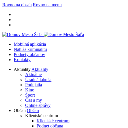
Rovno na obsah
Rovno na menu
Mobilná aplikácia
Nahlás kriminalitu
Podnety občanov
Kontakty
Aktuality
Aktuality
Aktuálne
Úradná tabuľa
Podujatia
Kino
Šport
Čas a my
Online správy
Občan
Občan
Klientské centrum
Klientské centrum
Podnet občana