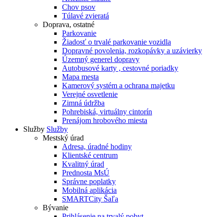
Chov psov
Túlavé zvieratá
Doprava, ostatné
Parkovanie
Žiadosť o trvalé parkovanie vozidla
Dopravné povolenia, rozkopávky a uzávierky
Územný generel dopravy
Autobusové karty , cestovné poriadky
Mapa mesta
Kamerový systém a ochrana majetku
Verejné osvetlenie
Zimná údržba
Pohrebiská, virtuálny cintorín
Prenájom hrobového miesta
Služby
Služby
Mestský úrad
Adresa, úradné hodiny
Klientské centrum
Kvalitný úrad
Prednosta MsÚ
Správne poplatky
Mobilná aplikácia
SMARTCity Šaľa
Bývanie
Prihlásenie na trvalý pobyt