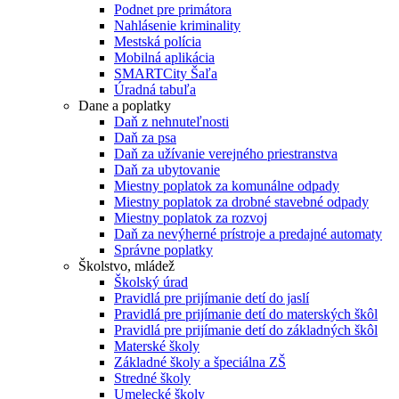
Podnet pre primátora
Nahlásenie kriminality
Mestská polícia
Mobilná aplikácia
SMARTCity Šaľa
Úradná tabuľa
Dane a poplatky
Daň z nehnuteľnosti
Daň za psa
Daň za užívanie verejného priestranstva
Daň za ubytovanie
Miestny poplatok za komunálne odpady
Miestny poplatok za drobné stavebné odpady
Miestny poplatok za rozvoj
Daň za nevýherné prístroje a predajné automaty
Správne poplatky
Školstvo, mládež
Školský úrad
Pravidlá pre prijímanie detí do jaslí
Pravidlá pre prijímanie detí do materských škôl
Pravidlá pre prijímanie detí do základných škôl
Materské školy
Základné školy a špeciálna ZŠ
Stredné školy
Umelecké školy