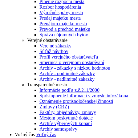
Plnenie rozpočtu mesta
Rozbor hospodárenia
Výročné správy mesta
Predaj majetku mesta
Prenájom majetku mesta
Prevod a prechod majetku
Správa nájomných bytov
Verejné obstarávanie
Verejné zákazky
Súťaž návrhov
Profil verejného obstarávateľa
Smernica o verejnom obstarávaní
Archív - zákazky s nízkou hodnotou
Archív - podlimitné zákazky
Archív - nadlimitné zákazky
Transparentné mesto
Informácie podľa z.č.211/2000
Sprístupnenie informácií v zmysle infozákona
Oznámenie protispoločenskej činnosti
Zmluvy (CRZ)
Faktúry, objednávky, zmluvy
Mestom poskytnuté dotácie
Archív výberových konaní
Archív samosprávy
Voľný čas
Voľný čas