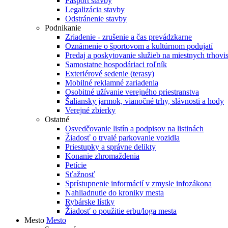
Pasport stavby
Legalizácia stavby
Odstránenie stavby
Podnikanie
Zriadenie - zrušenie a čas prevádzkarne
Oznámenie o športovom a kultúrnom podujatí
Predaj a poskytovanie služieb na miestnych trhovi
Samostatne hospodáriaci roľník
Exteriérové sedenie (terasy)
Mobilné reklamné zariadenia
Osobitné užívanie verejného priestranstva
Šaliansky jarmok, vianočné trhy, slávnosti a hody
Verejné zbierky
Ostatné
Osvedčovanie listín a podpisov na listinách
Žiadosť o trvalé parkovanie vozidla
Priestupky a správne delikty
Konanie zhromaždenia
Petície
Sťažnosť
Sprístupnenie informácií v zmysle infozákona
Nahliadnutie do kroniky mesta
Rybárske lístky
Žiadosť o použitie erbu/loga mesta
Mesto
Mesto