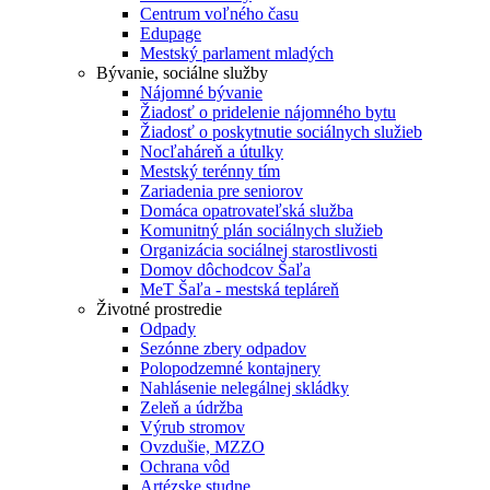
Centrum voľného času
Edupage
Mestský parlament mladých
Bývanie, sociálne služby
Nájomné bývanie
Žiadosť o pridelenie nájomného bytu
Žiadosť o poskytnutie sociálnych služieb
Nocľaháreň a útulky
Mestský terénny tím
Zariadenia pre seniorov
Domáca opatrovateľská služba
Komunitný plán sociálnych služieb
Organizácia sociálnej starostlivosti
Domov dôchodcov Šaľa
MeT Šaľa - mestská tepláreň
Životné prostredie
Odpady
Sezónne zbery odpadov
Polopodzemné kontajnery
Nahlásenie nelegálnej skládky
Zeleň a údržba
Výrub stromov
Ovzdušie, MZZO
Ochrana vôd
Artézske studne