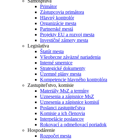
Samospráva
Primátor
Zástupcovia primátora
Hlavný kontrolór
Organizácie mesta
Partnerské mestá
Projekty EU a rozvoj mesta
Investičné zámery mesta
Legislatíva
Štatút mesta
Všeobecne záväzné nariadenia
Interné smernice
Strategické dokumenty
Územné plány mesta
Kompetencie hlavného kontrolóra
Zastupiteľstvo, komisie
Materiály MsZ a termíny
Uznesenia a zápisnice MsZ
Uznesenia a zápisnice komisií
Poslanci zastupiteľstva
Komisie a ich členovia
Interpelácie poslancov
Rokovací a odmeňovací poriadok
Hospodárenie
Rozpočet mesta