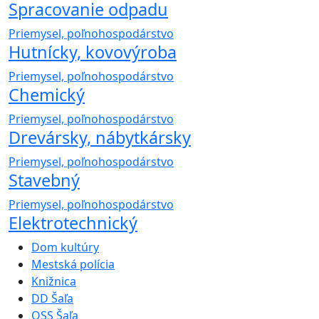
Spracovanie odpadu
Priemysel, poľnohospodárstvo
Hutnícky, kovovýroba
Priemysel, poľnohospodárstvo
Chemický
Priemysel, poľnohospodárstvo
Drevársky, nábytkársky
Priemysel, poľnohospodárstvo
Stavebný
Priemysel, poľnohospodárstvo
Elektrotechnický
Dom kultúry
Mestská polícia
Knižnica
DD Šaľa
OSS Šaľa