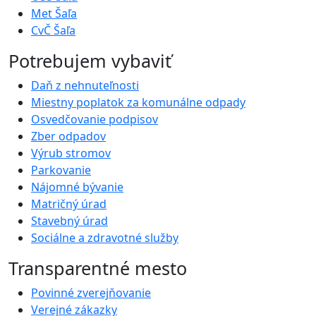
Met Šaľa
CvČ Šaľa
Potrebujem vybaviť
Daň z nehnuteľnosti
Miestny poplatok za komunálne odpady
Osvedčovanie podpisov
Zber odpadov
Výrub stromov
Parkovanie
Nájomné bývanie
Matričný úrad
Stavebný úrad
Sociálne a zdravotné služby
Transparentné mesto
Povinné zverejňovanie
Verejné zákazky