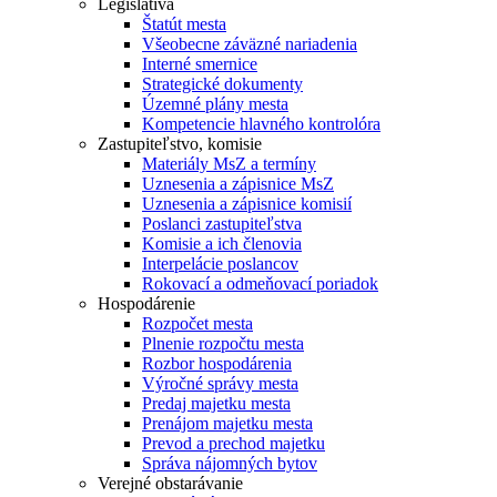
Legislatíva
Štatút mesta
Všeobecne záväzné nariadenia
Interné smernice
Strategické dokumenty
Územné plány mesta
Kompetencie hlavného kontrolóra
Zastupiteľstvo, komisie
Materiály MsZ a termíny
Uznesenia a zápisnice MsZ
Uznesenia a zápisnice komisií
Poslanci zastupiteľstva
Komisie a ich členovia
Interpelácie poslancov
Rokovací a odmeňovací poriadok
Hospodárenie
Rozpočet mesta
Plnenie rozpočtu mesta
Rozbor hospodárenia
Výročné správy mesta
Predaj majetku mesta
Prenájom majetku mesta
Prevod a prechod majetku
Správa nájomných bytov
Verejné obstarávanie