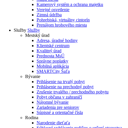
Kamerový systém a ochrana majetku
Verejné osvetlenie
Zimná údržba
Pohrebiská, virtuálny cintorín
Prenájom hrobového miesta
Služby
Služby
Mestský úrad
Adresa, úradné hodiny
Klientské centrum
Kvalitný úrad
Prednosta MsÚ
Správne poplatky
Mobilná aplikácia
SMARTCity Šaľa
Bývanie
Prihlásenie na trvalý pobyt
Prihlásenie na prechodný pobyt
Zrušenie trvalého / prechodného pobytu
Pobyt občana v zahraničí
Nájomné bývanie
Zariadenia pre seniorov
Súpisné a orientačné čísla
Rodina
Narodenie dieťaťa
Súhlasné vyhlásenie rodičov o určení otcovstva