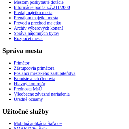
Mestom poskytnuté dotácie
Informácie podľa z.č.211/2000
Predaj majetku mesta
Prenájom majetku mesta
Prevod a prechod majetku
Archív výberových konaní
Správa nájomných bytov
Rozpočet mesta
Správa mesta
Primátor
Zástupcovia primátora
Poslanci mestského zastupiteľstva
Komisie a ich členovia
Hlavný kontrolór
Prednosta MsÚ
Všeobecne záväzné nariadenia
Úradné oznamy
Užitočné služby
Mobilná aplikácia Šaľa o+
SMARTCity Šaľa