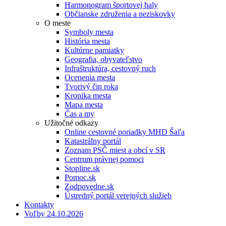
Harmonogram športovej haly
Občianske združenia a neziskovky
O meste
Symboly mesta
História mesta
Kultúrne pamiatky
Geografia, obyvateľstvo
Infraštruktúra, cestovný ruch
Ocenenia mesta
Tvorivý čin roka
Kronika mesta
Mapa mesta
Čas a my
Užitočné odkazy
Online cestovné poriadky MHD Šaľa
Katastrálny portál
Zoznam PSČ miest a obcí v SR
Centrum právnej pomoci
Stopline.sk
Pomoc.sk
Zodpovedne.sk
Ústredný portál verejných služieb
Kontakty
Voľby 24.10.2026