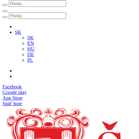
SK
SK
EN
HU
DE
PL
Facebook
Google play
App Store
Späť hore