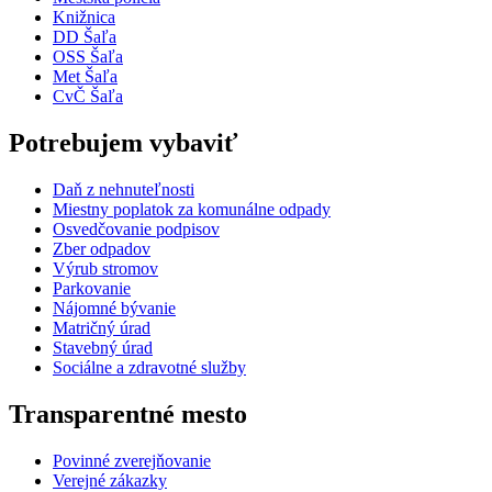
Knižnica
DD Šaľa
OSS Šaľa
Met Šaľa
CvČ Šaľa
Potrebujem vybaviť
Daň z nehnuteľnosti
Miestny poplatok za komunálne odpady
Osvedčovanie podpisov
Zber odpadov
Výrub stromov
Parkovanie
Nájomné bývanie
Matričný úrad
Stavebný úrad
Sociálne a zdravotné služby
Transparentné mesto
Povinné zverejňovanie
Verejné zákazky