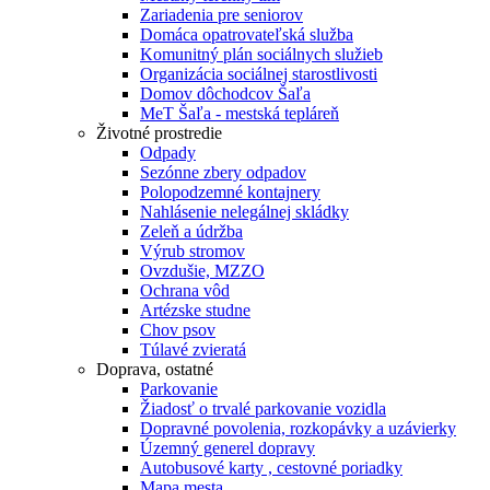
Zariadenia pre seniorov
Domáca opatrovateľská služba
Komunitný plán sociálnych služieb
Organizácia sociálnej starostlivosti
Domov dôchodcov Šaľa
MeT Šaľa - mestská tepláreň
Životné prostredie
Odpady
Sezónne zbery odpadov
Polopodzemné kontajnery
Nahlásenie nelegálnej skládky
Zeleň a údržba
Výrub stromov
Ovzdušie, MZZO
Ochrana vôd
Artézske studne
Chov psov
Túlavé zvieratá
Doprava, ostatné
Parkovanie
Žiadosť o trvalé parkovanie vozidla
Dopravné povolenia, rozkopávky a uzávierky
Územný generel dopravy
Autobusové karty , cestovné poriadky
Mapa mesta