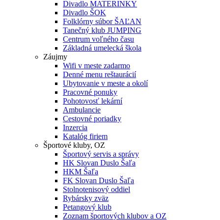
Divadlo MATERINKY
Divadlo ŠOK
Folklórny súbor ŠAĽAN
Tanečný klub JUMPING
Centrum voľného času
Základná umelecká škola
Záujmy
Wifi v meste zadarmo
Denné menu reštaurácií
Ubytovanie v meste a okolí
Pracovné ponuky
Pohotovosť lekární
Ambulancie
Cestovné poriadky
Inzercia
Katalóg firiem
Športové kluby, OZ
Športový servis a správy
HK Slovan Duslo Šaľa
HKM Šaľa
FK Slovan Duslo Šaľa
Stolnotenisový oddiel
Rybársky zväz
Petangový klub
Zoznam športových klubov a OZ