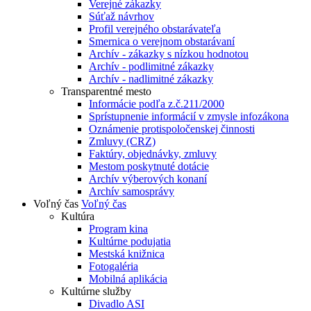
Verejné zákazky
Súťaž návrhov
Profil verejného obstarávateľa
Smernica o verejnom obstarávaní
Archív - zákazky s nízkou hodnotou
Archív - podlimitné zákazky
Archív - nadlimitné zákazky
Transparentné mesto
Informácie podľa z.č.211/2000
Sprístupnenie informácií v zmysle infozákona
Oznámenie protispoločenskej činnosti
Zmluvy (CRZ)
Faktúry, objednávky, zmluvy
Mestom poskytnuté dotácie
Archív výberových konaní
Archív samosprávy
Voľný čas
Voľný čas
Kultúra
Program kina
Kultúrne podujatia
Mestská knižnica
Fotogaléria
Mobilná aplikácia
Kultúrne služby
Divadlo ASI