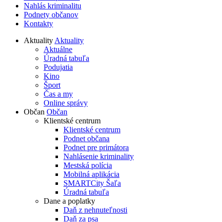
Nahlás kriminalitu
Podnety občanov
Kontakty
Aktuality
Aktuality
Aktuálne
Úradná tabuľa
Podujatia
Kino
Šport
Čas a my
Online správy
Občan
Občan
Klientské centrum
Klientské centrum
Podnet občana
Podnet pre primátora
Nahlásenie kriminality
Mestská polícia
Mobilná aplikácia
SMARTCity Šaľa
Úradná tabuľa
Dane a poplatky
Daň z nehnuteľnosti
Daň za psa