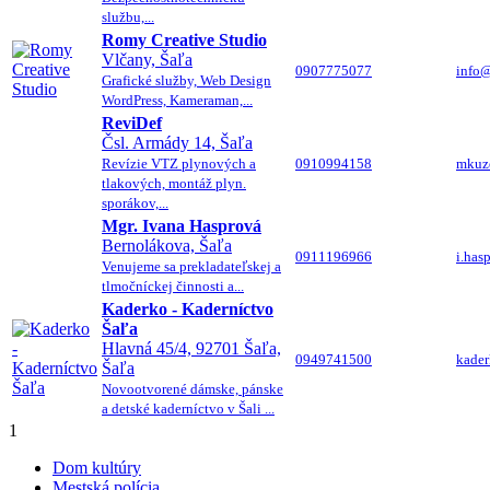
službu,...
Romy Creative Studio
Vlčany, Šaľa
0907775077
info@
Grafické služby, Web Design
WordPress, Kameraman,...
ReviDef
Čsl. Armády 14, Šaľa
Revízie VTZ plynových a
0910994158
mkuz
tlakových, montáž plyn.
sporákov,...
Mgr. Ivana Hasprová
Bernolákova, Šaľa
0911196966
i.ha
Venujeme sa prekladateľskej a
tlmočníckej činnosti a...
Kaderko - Kaderníctvo
Šaľa
Hlavná 45/4, 92701 Šaľa,
0949741500
kade
Šaľa
Novootvorené dámske, pánske
a detské kaderníctvo v Šali ...
1
Dom kultúry
Mestská polícia