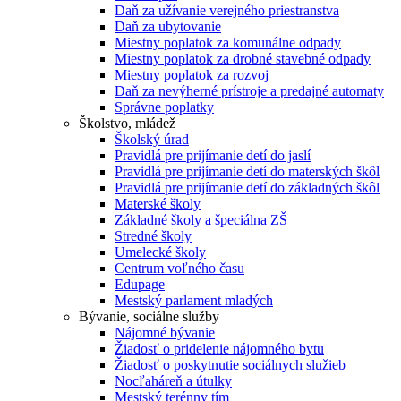
Daň za užívanie verejného priestranstva
Daň za ubytovanie
Miestny poplatok za komunálne odpady
Miestny poplatok za drobné stavebné odpady
Miestny poplatok za rozvoj
Daň za nevýherné prístroje a predajné automaty
Správne poplatky
Školstvo, mládež
Školský úrad
Pravidlá pre prijímanie detí do jaslí
Pravidlá pre prijímanie detí do materských škôl
Pravidlá pre prijímanie detí do základných škôl
Materské školy
Základné školy a špeciálna ZŠ
Stredné školy
Umelecké školy
Centrum voľného času
Edupage
Mestský parlament mladých
Bývanie, sociálne služby
Nájomné bývanie
Žiadosť o pridelenie nájomného bytu
Žiadosť o poskytnutie sociálnych služieb
Nocľaháreň a útulky
Mestský terénny tím