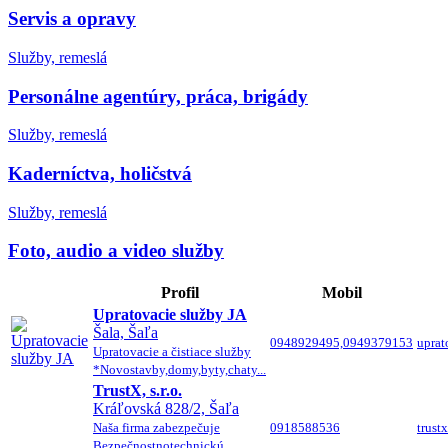
Servis a opravy
Služby, remeslá
Personálne agentúry, práca, brigády
Služby, remeslá
Kaderníctva, holičstvá
Služby, remeslá
Foto, audio a video služby
Profil
Mobil
Upratovacie služby JA
Šala, Šaľa
0948929495,0949379153
uprat
Upratovacie a čistiace služby
*Novostavby,domy,byty,chaty...
TrustX, s.r.o.
Kráľovská 828/2, Šaľa
Naša firma zabezpečuje
0918588536
trust
Bezpečnostnotechnickú