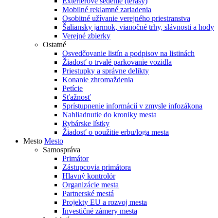
Exteriérové sedenie (terasy)
Mobilné reklamné zariadenia
Osobitné užívanie verejného priestranstva
Šaliansky jarmok, vianočné trhy, slávnosti a hody
Verejné zbierky
Ostatné
Osvedčovanie listín a podpisov na listinách
Žiadosť o trvalé parkovanie vozidla
Priestupky a správne delikty
Konanie zhromaždenia
Petície
Sťažnosť
Sprístupnenie informácií v zmysle infozákona
Nahliadnutie do kroniky mesta
Rybárske lístky
Žiadosť o použitie erbu/loga mesta
Mesto
Mesto
Samospráva
Primátor
Zástupcovia primátora
Hlavný kontrolór
Organizácie mesta
Partnerské mestá
Projekty EU a rozvoj mesta
Investičné zámery mesta