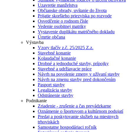
Uzavretie manželstva
Občianske obrady, uvítanie do života
Prijatie skoršieho priezviska po rozvode
Osvedčenie o rodnom čísle
Vedenie osobitnej matriky
Vystavenie duplikátu matričného dokladu
Úmrtie občana
Výstavba
Vzory tlačív z.č. 25/2025 Z.z.
Stavebné konanie
Kolaudačné konanie
Drobné a jednoduché stavby, prípojky
Stavebné a udržiavacie práce
Návrh na povolenie zmeny v užívaní stavby
Návrh na zmenu stavby pred dokončením
Pasport stavby
Legalizácia stavby
Odstránenie stavby
Podnikanie
Zriadenie - zrušenie a čas prevádzkarne
Oznámenie o športovom a kultúrnom podujatí
Predaj a poskytovanie služieb na miestnych
trhoviskách
Samostatne hospodáriaci roľník