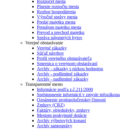
Rozpočet mesta
Plnenie rozpočtu mesta
Rozbor hospodárenia
Výročné správy mesta
Predaj majetku mesta
Prenájom majetku mesta
Prevod a prechod majetku
Správa nájomných bytov
Verejné obstarávanie
Verejné zákazky
Súťaž návrhov
Profil verejného obstarávateľa
Smernica o verejnom obstarávaní
Archív - zákazky s nízkou hodnotou
Archív - podlimitné zákazky
Archív - nadlimitné zákazky
Transparentné mesto
Informácie podľa z.č.211/2000
Sprístupnenie informácií v zmysle infozákona
Oznámenie protispoločenskej činnosti
Zmluvy (CRZ)
Faktúry, objednávky, zmluvy
Mestom poskytnuté dotácie
Archív výberových konaní
Archív samosprávy