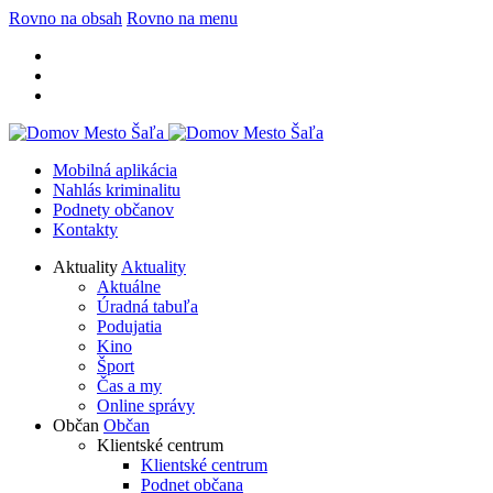
Rovno na obsah
Rovno na menu
Mobilná aplikácia
Nahlás kriminalitu
Podnety občanov
Kontakty
Aktuality
Aktuality
Aktuálne
Úradná tabuľa
Podujatia
Kino
Šport
Čas a my
Online správy
Občan
Občan
Klientské centrum
Klientské centrum
Podnet občana