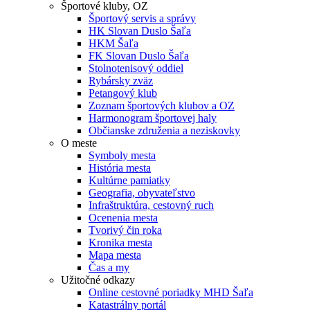
Športové kluby, OZ
Športový servis a správy
HK Slovan Duslo Šaľa
HKM Šaľa
FK Slovan Duslo Šaľa
Stolnotenisový oddiel
Rybársky zväz
Petangový klub
Zoznam športových klubov a OZ
Harmonogram športovej haly
Občianske združenia a neziskovky
O meste
Symboly mesta
História mesta
Kultúrne pamiatky
Geografia, obyvateľstvo
Infraštruktúra, cestovný ruch
Ocenenia mesta
Tvorivý čin roka
Kronika mesta
Mapa mesta
Čas a my
Užitočné odkazy
Online cestovné poriadky MHD Šaľa
Katastrálny portál