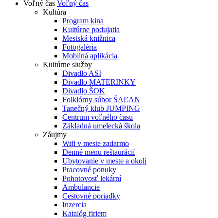
Voľný čas
Voľný čas
Kultúra
Program kina
Kultúrne podujatia
Mestská knižnica
Fotogaléria
Mobilná aplikácia
Kultúrne služby
Divadlo ASI
Divadlo MATERINKY
Divadlo ŠOK
Folklórny súbor ŠAĽAN
Tanečný klub JUMPING
Centrum voľného času
Základná umelecká škola
Záujmy
Wifi v meste zadarmo
Denné menu reštaurácií
Ubytovanie v meste a okolí
Pracovné ponuky
Pohotovosť lekární
Ambulancie
Cestovné poriadky
Inzercia
Katalóg firiem