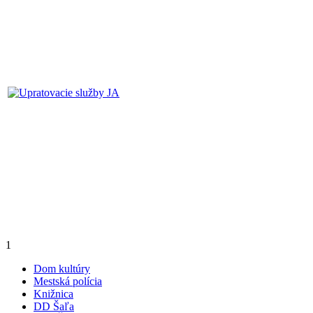
1
Dom kultúry
Mestská polícia
Knižnica
DD Šaľa