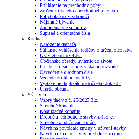
Prihlásenie na prechodný pobyt
Zrušenie trvalého / prechodného pobytu
Pobyt občana v zahraničí
Nájomné bývanie
Zariadenia pre seniorov
Súpisné a orientačné čísla
Rodina
Narodenie dieťaťa
Súhlasné vyhlásenie rodičov o určení otcovstva
Uzavretie manželstva
Občianske obrady, uvítanie do života
Prijatie skoršieho priezviska po rozvode
Osvedčenie o rodnom čísle
Vedenie osobitnej matriky
Vystavenie duplikátu matričného dokladu
Úmrtie občana
Výstavba
Vzory tlačív z.č. 25/2025 Z.z.
Stavebné konanie
Kolaudačné konanie
Drobné a jednoduché stavby, prípojky
Stavebné a udržiavacie práce
Návrh na povolenie zmeny v užívaní stavby
Návrh na zmenu stavby pred dokončením