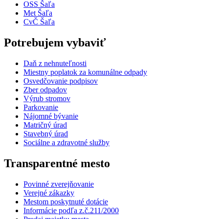
OSS Šaľa
Met Šaľa
CvČ Šaľa
Potrebujem vybaviť
Daň z nehnuteľnosti
Miestny poplatok za komunálne odpady
Osvedčovanie podpisov
Zber odpadov
Výrub stromov
Parkovanie
Nájomné bývanie
Matričný úrad
Stavebný úrad
Sociálne a zdravotné služby
Transparentné mesto
Povinné zverejňovanie
Verejné zákazky
Mestom poskytnuté dotácie
Informácie podľa z.č.211/2000