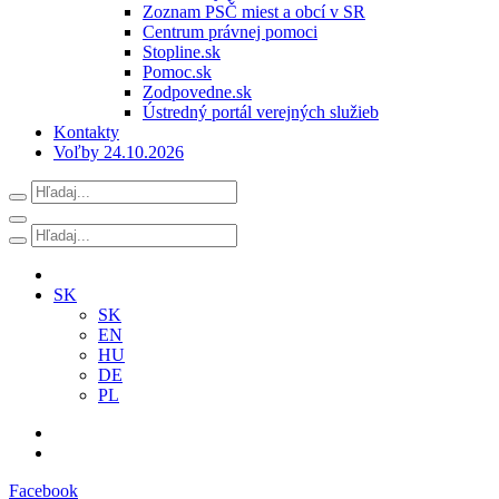
Zoznam PSČ miest a obcí v SR
Centrum právnej pomoci
Stopline.sk
Pomoc.sk
Zodpovedne.sk
Ústredný portál verejných služieb
Kontakty
Voľby 24.10.2026
SK
SK
EN
HU
DE
PL
Facebook