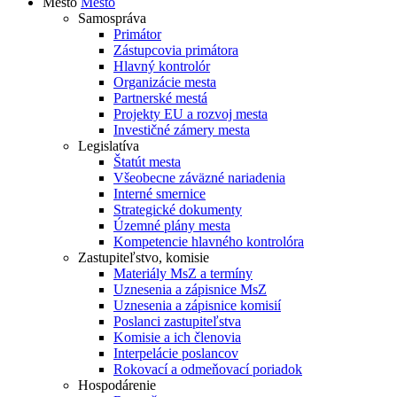
Mesto
Mesto
Samospráva
Primátor
Zástupcovia primátora
Hlavný kontrolór
Organizácie mesta
Partnerské mestá
Projekty EU a rozvoj mesta
Investičné zámery mesta
Legislatíva
Štatút mesta
Všeobecne záväzné nariadenia
Interné smernice
Strategické dokumenty
Územné plány mesta
Kompetencie hlavného kontrolóra
Zastupiteľstvo, komisie
Materiály MsZ a termíny
Uznesenia a zápisnice MsZ
Uznesenia a zápisnice komisií
Poslanci zastupiteľstva
Komisie a ich členovia
Interpelácie poslancov
Rokovací a odmeňovací poriadok
Hospodárenie