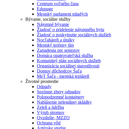
Centrum voľného času
Edupage
Mestský parlament mladých
Bývanie, sociálne služby
Nájomné bývanie
Žiadosť o pridelenie nájomného bytu
Žiadosť o poskytnutie sociálnych služieb
Nocľaháreň a útulky
Mestský terénny tím
Zariadenia pre seniorov
Domáca opatrovateľská služba
Komunitný plán sociálnych služieb
Organizácia sociálnej starostlivosti
Domov dôchodcov Šaľa
MeT Šaľa - mestská tepláreň
Životné prostredie
Odpady
Sezónne zbery odpadov
Polopodzemné kontajnery
Nahlásenie nelegálnej skládky
Zeleň a údržba
Výrub stromov
Ovzdušie, MZZO
Ochrana vôd
Artézske studne