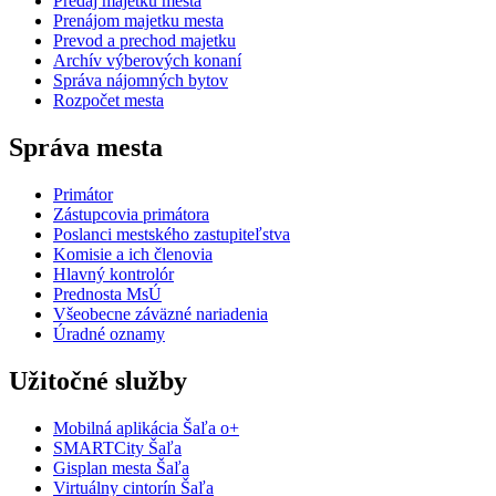
Predaj majetku mesta
Prenájom majetku mesta
Prevod a prechod majetku
Archív výberových konaní
Správa nájomných bytov
Rozpočet mesta
Správa mesta
Primátor
Zástupcovia primátora
Poslanci mestského zastupiteľstva
Komisie a ich členovia
Hlavný kontrolór
Prednosta MsÚ
Všeobecne záväzné nariadenia
Úradné oznamy
Užitočné služby
Mobilná aplikácia Šaľa o+
SMARTCity Šaľa
Gisplan mesta Šaľa
Virtuálny cintorín Šaľa