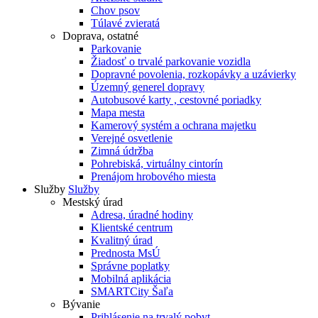
Chov psov
Túlavé zvieratá
Doprava, ostatné
Parkovanie
Žiadosť o trvalé parkovanie vozidla
Dopravné povolenia, rozkopávky a uzávierky
Územný generel dopravy
Autobusové karty , cestovné poriadky
Mapa mesta
Kamerový systém a ochrana majetku
Verejné osvetlenie
Zimná údržba
Pohrebiská, virtuálny cintorín
Prenájom hrobového miesta
Služby
Služby
Mestský úrad
Adresa, úradné hodiny
Klientské centrum
Kvalitný úrad
Prednosta MsÚ
Správne poplatky
Mobilná aplikácia
SMARTCity Šaľa
Bývanie
Prihlásenie na trvalý pobyt