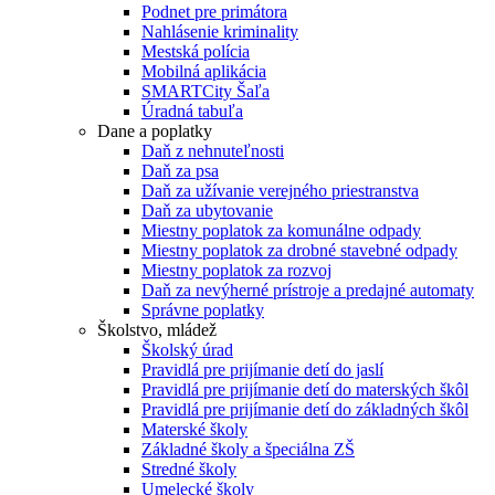
Podnet pre primátora
Nahlásenie kriminality
Mestská polícia
Mobilná aplikácia
SMARTCity Šaľa
Úradná tabuľa
Dane a poplatky
Daň z nehnuteľnosti
Daň za psa
Daň za užívanie verejného priestranstva
Daň za ubytovanie
Miestny poplatok za komunálne odpady
Miestny poplatok za drobné stavebné odpady
Miestny poplatok za rozvoj
Daň za nevýherné prístroje a predajné automaty
Správne poplatky
Školstvo, mládež
Školský úrad
Pravidlá pre prijímanie detí do jaslí
Pravidlá pre prijímanie detí do materských škôl
Pravidlá pre prijímanie detí do základných škôl
Materské školy
Základné školy a špeciálna ZŠ
Stredné školy
Umelecké školy