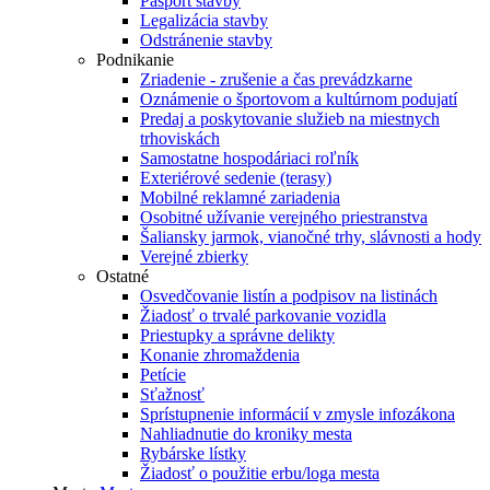
Pasport stavby
Legalizácia stavby
Odstránenie stavby
Podnikanie
Zriadenie - zrušenie a čas prevádzkarne
Oznámenie o športovom a kultúrnom podujatí
Predaj a poskytovanie služieb na miestnych
trhoviskách
Samostatne hospodáriaci roľník
Exteriérové sedenie (terasy)
Mobilné reklamné zariadenia
Osobitné užívanie verejného priestranstva
Šaliansky jarmok, vianočné trhy, slávnosti a hody
Verejné zbierky
Ostatné
Osvedčovanie listín a podpisov na listinách
Žiadosť o trvalé parkovanie vozidla
Priestupky a správne delikty
Konanie zhromaždenia
Petície
Sťažnosť
Sprístupnenie informácií v zmysle infozákona
Nahliadnutie do kroniky mesta
Rybárske lístky
Žiadosť o použitie erbu/loga mesta