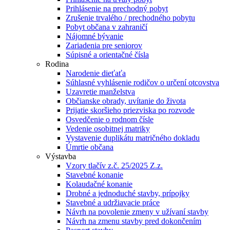
Prihlásenie na prechodný pobyt
Zrušenie trvalého / prechodného pobytu
Pobyt občana v zahraničí
Nájomné bývanie
Zariadenia pre seniorov
Súpisné a orientačné čísla
Rodina
Narodenie dieťaťa
Súhlasné vyhlásenie rodičov o určení otcovstva
Uzavretie manželstva
Občianske obrady, uvítanie do života
Prijatie skoršieho priezviska po rozvode
Osvedčenie o rodnom čísle
Vedenie osobitnej matriky
Vystavenie duplikátu matričného dokladu
Úmrtie občana
Výstavba
Vzory tlačív z.č. 25/2025 Z.z.
Stavebné konanie
Kolaudačné konanie
Drobné a jednoduché stavby, prípojky
Stavebné a udržiavacie práce
Návrh na povolenie zmeny v užívaní stavby
Návrh na zmenu stavby pred dokončením