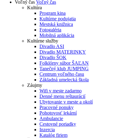
Voľný čas
Voľný čas
Kultúra
Program kina
Kultúrne podujatia
Mestská knižnica
Fotogaléria
Mobilná aplikácia
Kultúrne služby
Divadlo ASI
Divadlo MATERINKY
Divadlo ŠOK
Folklórny súbor ŠAĽAN
Tanečný klub JUMPING
Centrum voľného času
Základná umelecká škola
Záujmy
Wifi v meste zadarmo
Denné menu reštaurácií
Ubytovanie v meste a okolí
Pracovné ponuky
Pohotovosť lekární
Ambulancie
Cestovné poriadky
Inzercia
Katalóg firiem