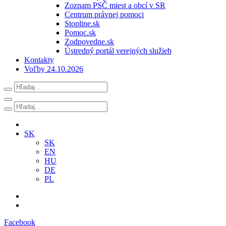
Zoznam PSČ miest a obcí v SR
Centrum právnej pomoci
Stopline.sk
Pomoc.sk
Zodpovedne.sk
Ústredný portál verejných služieb
Kontakty
Voľby 24.10.2026
SK
SK
EN
HU
DE
PL
Facebook