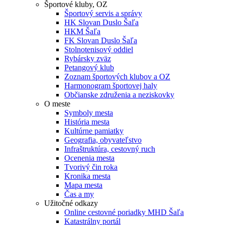
Športové kluby, OZ
Športový servis a správy
HK Slovan Duslo Šaľa
HKM Šaľa
FK Slovan Duslo Šaľa
Stolnotenisový oddiel
Rybársky zväz
Petangový klub
Zoznam športových klubov a OZ
Harmonogram športovej haly
Občianske združenia a neziskovky
O meste
Symboly mesta
História mesta
Kultúrne pamiatky
Geografia, obyvateľstvo
Infraštruktúra, cestovný ruch
Ocenenia mesta
Tvorivý čin roka
Kronika mesta
Mapa mesta
Čas a my
Užitočné odkazy
Online cestovné poriadky MHD Šaľa
Katastrálny portál