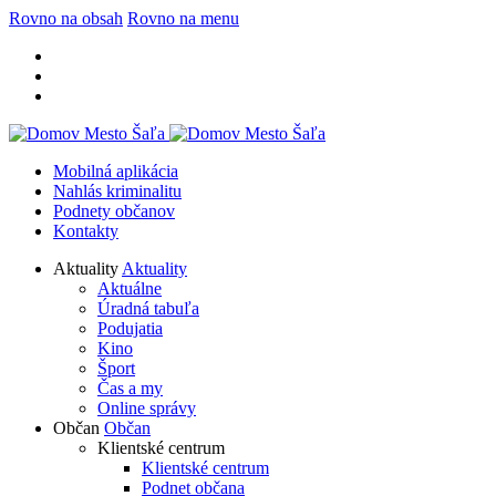
Rovno na obsah
Rovno na menu
Mobilná aplikácia
Nahlás kriminalitu
Podnety občanov
Kontakty
Aktuality
Aktuality
Aktuálne
Úradná tabuľa
Podujatia
Kino
Šport
Čas a my
Online správy
Občan
Občan
Klientské centrum
Klientské centrum
Podnet občana