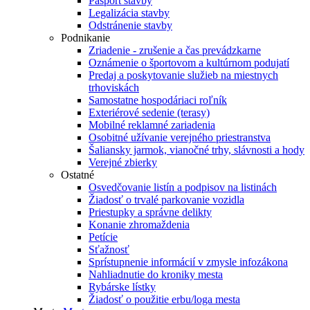
Pasport stavby
Legalizácia stavby
Odstránenie stavby
Podnikanie
Zriadenie - zrušenie a čas prevádzkarne
Oznámenie o športovom a kultúrnom podujatí
Predaj a poskytovanie služieb na miestnych
trhoviskách
Samostatne hospodáriaci roľník
Exteriérové sedenie (terasy)
Mobilné reklamné zariadenia
Osobitné užívanie verejného priestranstva
Šaliansky jarmok, vianočné trhy, slávnosti a hody
Verejné zbierky
Ostatné
Osvedčovanie listín a podpisov na listinách
Žiadosť o trvalé parkovanie vozidla
Priestupky a správne delikty
Konanie zhromaždenia
Petície
Sťažnosť
Sprístupnenie informácií v zmysle infozákona
Nahliadnutie do kroniky mesta
Rybárske lístky
Žiadosť o použitie erbu/loga mesta