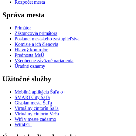
Rozpočet mesta
Správa mesta
Primátor
Zástupcovia primátora
Poslanci mestského zastupiteľstva
Komisie a ich členovia
Hlavný kontrolór
Prednosta MsÚ
Všeobecne záväzné nariadenia
Úradné oznamy
Užitočné služby
Mobilná aplikácia Šaľa o+
SMARTCity Šaľa
Gisplan mesta Šaľa
Virtuálny cintorín Šaľa
Virtuálny cintorín Veča
Wifi v meste zadarmo
Wifi4EU