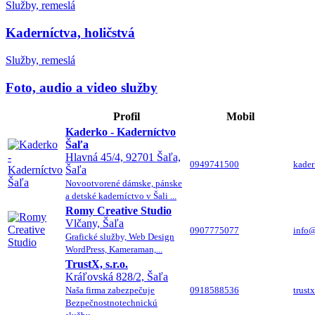
Služby, remeslá
Kaderníctva, holičstvá
Služby, remeslá
Foto, audio a video služby
Profil
Mobil
Kaderko - Kaderníctvo
Šaľa
Hlavná 45/4, 92701 Šaľa,
0949741500
kade
Šaľa
Novootvorené dámske, pánske
a detské kaderníctvo v Šali ...
Romy Creative Studio
Vlčany, Šaľa
0907775077
info@
Grafické služby, Web Design
WordPress, Kameraman,...
TrustX, s.r.o.
Kráľovská 828/2, Šaľa
Naša firma zabezpečuje
0918588536
trust
Bezpečnostnotechnickú