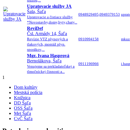
službu,...
Upratovacie služby JA
Šala, Šaľa
0948929495,0949379153
uprat
Upratovacie a čistiace služby
*Novostavby,domy,byty,chaty...
ReviDef
Čsl. Armády 14, Šaľa
Revízie VTZ plynových a
0910994158
mkuz
tlakových, montáž plyn.
sporákov,...
Mgr. Ivana Hasprová
Bernolákova, Šaľa
0911196966
i.ha
Venujeme sa prekladateľskej a
tlmočníckej činnosti a...
1
Dom kultúry
Mestská polícia
Knižnica
DD Šaľa
OSS Šaľa
Met Šaľa
CvČ Šaľa