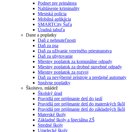
Podnet pre primátora
Nahlásenie kriminality
Mestská polícia
Mobilná aplikácia
SMARTCity Šaľa
Úradná tabuľa
Dane a poplatky
Daň z nehnuteľnosti
Daň za psa
Daň za užívanie verejného priestranstva
Daň za ubytovanie
Miestny poplatok za komunálne odpady
Miestny poplatok za drobné stavebné odpady
Miestny poplatok za rozvoj
Daň za nevýherné prístroje a predajné automaty
Správne poplatky
Školstvo, mládež
Školský úrad
Pravidlá pre prijímanie detí do jaslí
Pravidlá pre prijímanie detí do materských škôl
Pravidlá pre prijímanie detí do základných škôl
Materské školy
Základné školy a špeciálna ZŠ
Stredné školy
Umelecké školy