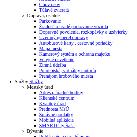
Chov psov
Túlavé zvieratá
Doprava, ostatné
Parkovanie
Žiadosť o trvalé parkovanie vozidla
Dopravné povolenia, rozkopávky a uzávierky
Územný generel dopravy
Autobusové karty , cestovné poriadky
Mapa mesta
Kamerový systém a ochrana majetku
Verejné osvetlenie
Zimná údržba
Pohrebiská, virtuálny cintorín
Prenájom hrobového miesta
Služby
Služby
Mestský úrad
Adresa, úradné hodiny
Klientské centrum
Kvalitný úrad
Prednosta MsÚ
Správne poplatky
Mobilná aplikácia
SMARTCity Šaľa
Bývanie
Prihlásenie na trvalý pobyt