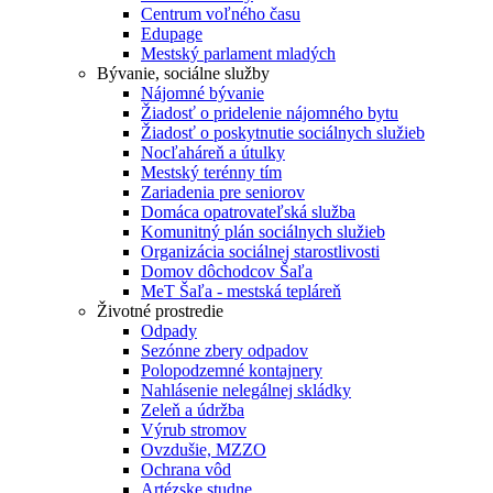
Centrum voľného času
Edupage
Mestský parlament mladých
Bývanie, sociálne služby
Nájomné bývanie
Žiadosť o pridelenie nájomného bytu
Žiadosť o poskytnutie sociálnych služieb
Nocľaháreň a útulky
Mestský terénny tím
Zariadenia pre seniorov
Domáca opatrovateľská služba
Komunitný plán sociálnych služieb
Organizácia sociálnej starostlivosti
Domov dôchodcov Šaľa
MeT Šaľa - mestská tepláreň
Životné prostredie
Odpady
Sezónne zbery odpadov
Polopodzemné kontajnery
Nahlásenie nelegálnej skládky
Zeleň a údržba
Výrub stromov
Ovzdušie, MZZO
Ochrana vôd
Artézske studne