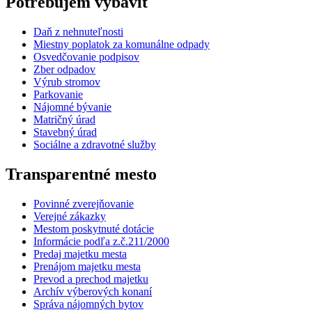
Potrebujem vybaviť
Daň z nehnuteľnosti
Miestny poplatok za komunálne odpady
Osvedčovanie podpisov
Zber odpadov
Výrub stromov
Parkovanie
Nájomné bývanie
Matričný úrad
Stavebný úrad
Sociálne a zdravotné služby
Transparentné mesto
Povinné zverejňovanie
Verejné zákazky
Mestom poskytnuté dotácie
Informácie podľa z.č.211/2000
Predaj majetku mesta
Prenájom majetku mesta
Prevod a prechod majetku
Archív výberových konaní
Správa nájomných bytov