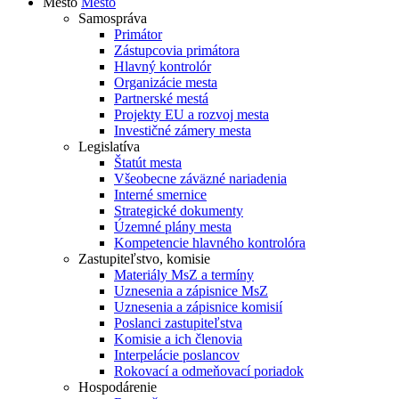
Mesto
Mesto
Samospráva
Primátor
Zástupcovia primátora
Hlavný kontrolór
Organizácie mesta
Partnerské mestá
Projekty EU a rozvoj mesta
Investičné zámery mesta
Legislatíva
Štatút mesta
Všeobecne záväzné nariadenia
Interné smernice
Strategické dokumenty
Územné plány mesta
Kompetencie hlavného kontrolóra
Zastupiteľstvo, komisie
Materiály MsZ a termíny
Uznesenia a zápisnice MsZ
Uznesenia a zápisnice komisií
Poslanci zastupiteľstva
Komisie a ich členovia
Interpelácie poslancov
Rokovací a odmeňovací poriadok
Hospodárenie