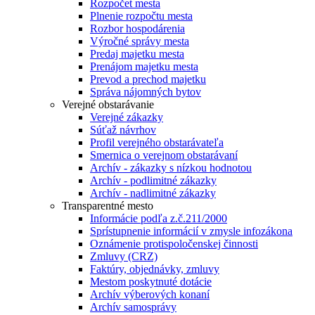
Rozpočet mesta
Plnenie rozpočtu mesta
Rozbor hospodárenia
Výročné správy mesta
Predaj majetku mesta
Prenájom majetku mesta
Prevod a prechod majetku
Správa nájomných bytov
Verejné obstarávanie
Verejné zákazky
Súťaž návrhov
Profil verejného obstarávateľa
Smernica o verejnom obstarávaní
Archív - zákazky s nízkou hodnotou
Archív - podlimitné zákazky
Archív - nadlimitné zákazky
Transparentné mesto
Informácie podľa z.č.211/2000
Sprístupnenie informácií v zmysle infozákona
Oznámenie protispoločenskej činnosti
Zmluvy (CRZ)
Faktúry, objednávky, zmluvy
Mestom poskytnuté dotácie
Archív výberových konaní
Archív samosprávy