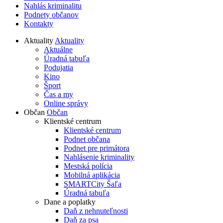
Nahlás kriminalitu
Podnety občanov
Kontakty
Aktuality
Aktuality
Aktuálne
Úradná tabuľa
Podujatia
Kino
Šport
Čas a my
Online správy
Občan
Občan
Klientské centrum
Klientské centrum
Podnet občana
Podnet pre primátora
Nahlásenie kriminality
Mestská polícia
Mobilná aplikácia
SMARTCity Šaľa
Úradná tabuľa
Dane a poplatky
Daň z nehnuteľnosti
Daň za psa