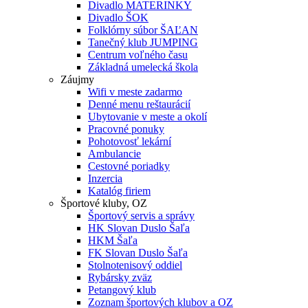
Divadlo MATERINKY
Divadlo ŠOK
Folklórny súbor ŠAĽAN
Tanečný klub JUMPING
Centrum voľného času
Základná umelecká škola
Záujmy
Wifi v meste zadarmo
Denné menu reštaurácií
Ubytovanie v meste a okolí
Pracovné ponuky
Pohotovosť lekární
Ambulancie
Cestovné poriadky
Inzercia
Katalóg firiem
Športové kluby, OZ
Športový servis a správy
HK Slovan Duslo Šaľa
HKM Šaľa
FK Slovan Duslo Šaľa
Stolnotenisový oddiel
Rybársky zväz
Petangový klub
Zoznam športových klubov a OZ