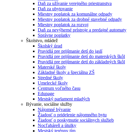
Daň za užívanie verejného priestranstva
Daň za ubytovanie
Miestny poplatok za komunálne odpady
Miestny poplatok za drobné stavebné odpady
Miestny poplatok za rozvoj
Daň za nevýherné prístroje a predajné automaty
Správne poplatky
Školstvo, mládež
Školský úrad
Pravidlá pre prijímanie detí do jaslí
Pravidlá pre prijímanie detí do materských škôl
Pravidlá pre prijímanie detí do základných škôl
Materské školy
Základné školy a špeciálna ZŠ
Stredné školy
Umelecké školy
Centrum voľného času
Edupage
Mestský parlament mladých
Bývanie, sociálne služby
Nájomné bývanie
Žiadosť o pridelenie nájomného bytu
Žiadosť o poskytnutie sociálnych služieb
Nocľaháreň a útulky
Mestský terénny tím