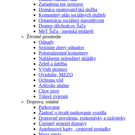
Zariadenia pre seniorov
Domáca opatrovateľská služba
Komunitný plán sociálnych služieb
Organizácia sociálnej starostlivosti
Domov dôchodcov Šaľa
MeT Šaľa - mestská tepláreň
Životné prostredie
Odpady
Sezónne zbery odpadov
Polopodzemné kontajnery
Nahlásenie nelegálnej skládky
Zeleň a údržba
Výrub stromov
Ovzdušie, MZZO
Ochrana vôd
Artézske studne
Chov psov
Túlavé zvieratá
Doprava, ostatné
Parkovanie
Žiadosť o trvalé parkovanie vozidla
Dopravné povolenia, rozkopávky a uzávierky
Územný generel dopravy
Autobusové karty , cestovné poriadky
Mapa mesta