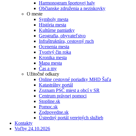
Harmonogram športovej haly
Občianske združenia a neziskovky
O meste
Symboly mesta
História mesta
Kultúrne pamiatky
Geografia, obyvateľstvo
Infraštruktúra, cestovný ruch
Ocenenia mesta
Tvorivý čin roka
Kronika mesta
Mapa mesta
Čas a my
Užitočné odkazy
Online cestovné poriadky MHD Šaľa
Katastrálny portál
Zoznam PSČ miest a obcí v SR
Centrum právnej pomoci
Stopline.sk
Pomoc.sk
Zodpovedne.sk
Ústredný portál verejných služieb
Kontakty
Voľby 24.10.2026