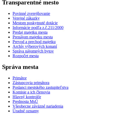
Transparentné mesto
Povinné zverejňovanie
Verejné zákazky
Mestom poskytnuté dotácie
Informácie podľa z.č.211/2000
Predaj majetku mesta
Prenájom majetku mesta
Prevod a prechod majetku
Archív výberových konaní
Správa nájomných bytov
Rozpočet mesta
Správa mesta
Primátor
Zástupcovia primátora
Poslanci mestského zastupiteľstva
Komisie a ich členovia
Hlavný kontrolór
Prednosta MsÚ
Všeobecne záväzné nariadenia
Úradné oznamy