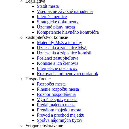
Legislatíva
Štatút mesta
Všeobecne záväzné nariadenia
Interné smernice
Strategické dokumenty
Územné plány mesta
Kompetencie hlavného kontrolóra
Zastupiteľstvo, komisie
Materiály MsZ a termíny
Uznesenia a zápisnice MsZ
Uznesenia a zápisnice komisií
Poslanci zastupiteľstva
Komisie a ich členovia
Interpelácie poslancov
Rokovací a odmeňovací poriadok
Hospodárenie
Rozpočet mesta
Plnenie rozpočtu mesta
Rozbor hospodárenia
Výročné správy mesta
Predaj majetku mesta
Prenájom majetku mesta
Prevod a prechod majetku
Správa nájomných bytov
Verejné obstarávanie