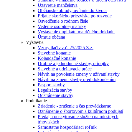
Uzavretie manželstva
Občianske obrady, uvítanie do života
Prijatie skoršieho priezviska po rozvode
Osvedčenie o rodnom čísle
Vedenie osobitnej matriky
Vystavenie duplikátu matričného dokladu
Úmrtie občana
Výstavba
Vzory tlačív z.č. 25/2025 Z.z.
Stavebné konanie
Kolaudačné konanie
Drobné a jednoduché stavby, prípojky
Stavebné a udržiavacie práce
Návrh na povolenie zmeny v užívaní stavby
Návrh na zmenu stavby pred dokončením
Pasport stavby
Legalizácia stavby
Odstránenie stavby
Podnikanie
Zriadenie - zrušenie a čas prevádzkarne
Oznámenie o športovom a kultúrnom podujatí
Predaj a poskytovanie služieb na miestnych
trhoviskách
Samostatne hospodáriaci roľník