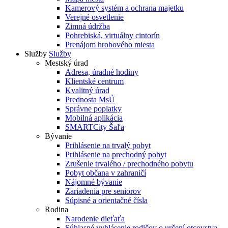
Kamerový systém a ochrana majetku
Verejné osvetlenie
Zimná údržba
Pohrebiská, virtuálny cintorín
Prenájom hrobového miesta
Služby
Služby
Mestský úrad
Adresa, úradné hodiny
Klientské centrum
Kvalitný úrad
Prednosta MsÚ
Správne poplatky
Mobilná aplikácia
SMARTCity Šaľa
Bývanie
Prihlásenie na trvalý pobyt
Prihlásenie na prechodný pobyt
Zrušenie trvalého / prechodného pobytu
Pobyt občana v zahraničí
Nájomné bývanie
Zariadenia pre seniorov
Súpisné a orientačné čísla
Rodina
Narodenie dieťaťa
Súhlasné vyhlásenie rodičov o určení otcovstva