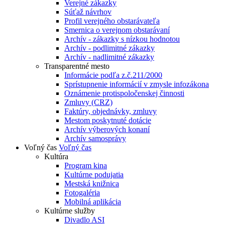
Verejné zákazky
Súťaž návrhov
Profil verejného obstarávateľa
Smernica o verejnom obstarávaní
Archív - zákazky s nízkou hodnotou
Archív - podlimitné zákazky
Archív - nadlimitné zákazky
Transparentné mesto
Informácie podľa z.č.211/2000
Sprístupnenie informácií v zmysle infozákona
Oznámenie protispoločenskej činnosti
Zmluvy (CRZ)
Faktúry, objednávky, zmluvy
Mestom poskytnuté dotácie
Archív výberových konaní
Archív samosprávy
Voľný čas
Voľný čas
Kultúra
Program kina
Kultúrne podujatia
Mestská knižnica
Fotogaléria
Mobilná aplikácia
Kultúrne služby
Divadlo ASI