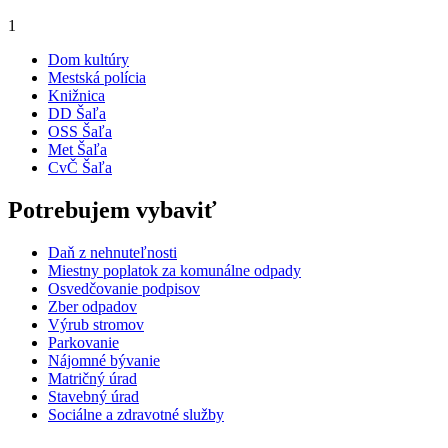
1
Dom kultúry
Mestská polícia
Knižnica
DD Šaľa
OSS Šaľa
Met Šaľa
CvČ Šaľa
Potrebujem vybaviť
Daň z nehnuteľnosti
Miestny poplatok za komunálne odpady
Osvedčovanie podpisov
Zber odpadov
Výrub stromov
Parkovanie
Nájomné bývanie
Matričný úrad
Stavebný úrad
Sociálne a zdravotné služby