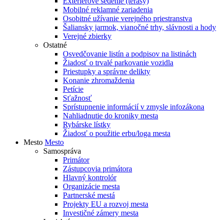
Exteriérové sedenie (terasy)
Mobilné reklamné zariadenia
Osobitné užívanie verejného priestranstva
Šaliansky jarmok, vianočné trhy, slávnosti a hody
Verejné zbierky
Ostatné
Osvedčovanie listín a podpisov na listinách
Žiadosť o trvalé parkovanie vozidla
Priestupky a správne delikty
Konanie zhromaždenia
Petície
Sťažnosť
Sprístupnenie informácií v zmysle infozákona
Nahliadnutie do kroniky mesta
Rybárske lístky
Žiadosť o použitie erbu/loga mesta
Mesto
Mesto
Samospráva
Primátor
Zástupcovia primátora
Hlavný kontrolór
Organizácie mesta
Partnerské mestá
Projekty EU a rozvoj mesta
Investičné zámery mesta