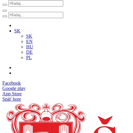
SK
SK
EN
HU
DE
PL
Facebook
Google play
App Store
Späť hore