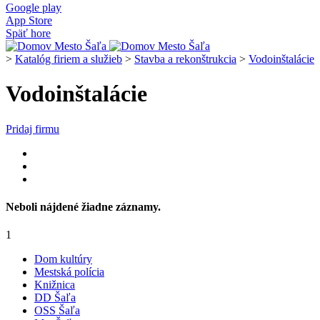
Google play
App Store
Späť hore
>
Katalóg firiem a služieb
>
Stavba a rekonštrukcia
>
Vodoinštalácie
Vodoinštalácie
Pridaj firmu
Neboli nájdené žiadne záznamy.
1
Dom kultúry
Mestská polícia
Knižnica
DD Šaľa
OSS Šaľa