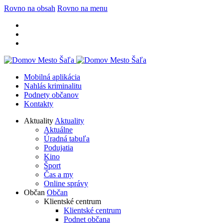
Rovno na obsah
Rovno na menu
Mobilná aplikácia
Nahlás kriminalitu
Podnety občanov
Kontakty
Aktuality
Aktuality
Aktuálne
Úradná tabuľa
Podujatia
Kino
Šport
Čas a my
Online správy
Občan
Občan
Klientské centrum
Klientské centrum
Podnet občana