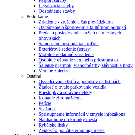
Pasport stavby
Legalizácia stavby
Odstránenie stavby
Podnikanie
Zriadenie - zrušenie a čas prevádzkarne
Oznámenie o športovom a kultúrnom podujatí
Predaj a poskytovanie služieb na miestnych
trhoviskách
Samostatne hospodáriaci roľník
Exteriérové sedenie (terasy)
Mobilné reklamné zariadenia
Osobitné užívanie verejného priestranstva
Šaliansky jarmok, vianočné trhy, slávnosti a hody
Verejné zbierky
Ostatné
Osvedčovanie listín a podpisov na listinách
Žiadosť o trvalé parkovanie vozidla
Priestupky a správne delikty
Konanie zhromaždenia
Petície
Sťažnosť
Sprístupnenie informácií v zmysle infozákona
Nahliadnutie do kroniky mesta
Rybárske lístky
Žiadosť o použitie erbu/loga mesta