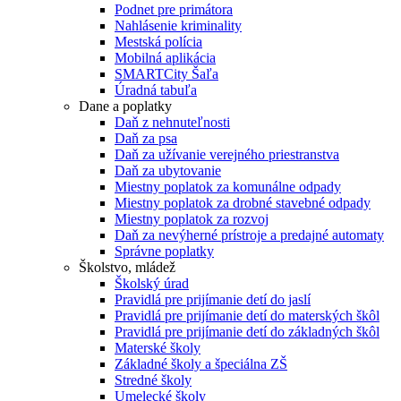
Podnet pre primátora
Nahlásenie kriminality
Mestská polícia
Mobilná aplikácia
SMARTCity Šaľa
Úradná tabuľa
Dane a poplatky
Daň z nehnuteľnosti
Daň za psa
Daň za užívanie verejného priestranstva
Daň za ubytovanie
Miestny poplatok za komunálne odpady
Miestny poplatok za drobné stavebné odpady
Miestny poplatok za rozvoj
Daň za nevýherné prístroje a predajné automaty
Správne poplatky
Školstvo, mládež
Školský úrad
Pravidlá pre prijímanie detí do jaslí
Pravidlá pre prijímanie detí do materských škôl
Pravidlá pre prijímanie detí do základných škôl
Materské školy
Základné školy a špeciálna ZŠ
Stredné školy
Umelecké školy