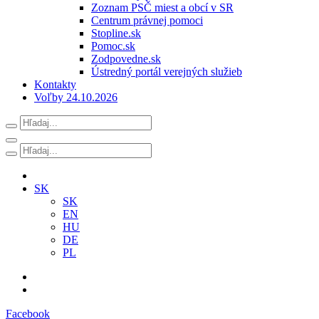
Zoznam PSČ miest a obcí v SR
Centrum právnej pomoci
Stopline.sk
Pomoc.sk
Zodpovedne.sk
Ústredný portál verejných služieb
Kontakty
Voľby 24.10.2026
SK
SK
EN
HU
DE
PL
Facebook