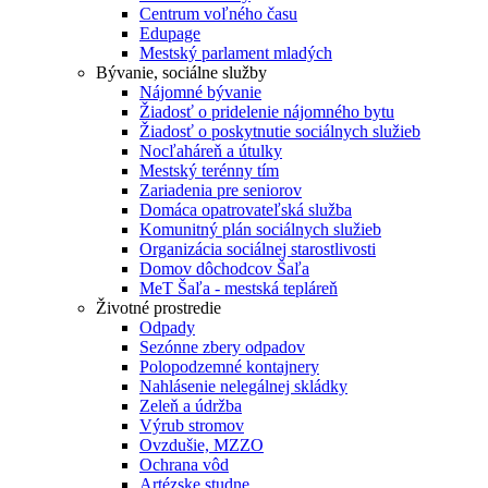
Centrum voľného času
Edupage
Mestský parlament mladých
Bývanie, sociálne služby
Nájomné bývanie
Žiadosť o pridelenie nájomného bytu
Žiadosť o poskytnutie sociálnych služieb
Nocľaháreň a útulky
Mestský terénny tím
Zariadenia pre seniorov
Domáca opatrovateľská služba
Komunitný plán sociálnych služieb
Organizácia sociálnej starostlivosti
Domov dôchodcov Šaľa
MeT Šaľa - mestská tepláreň
Životné prostredie
Odpady
Sezónne zbery odpadov
Polopodzemné kontajnery
Nahlásenie nelegálnej skládky
Zeleň a údržba
Výrub stromov
Ovzdušie, MZZO
Ochrana vôd
Artézske studne