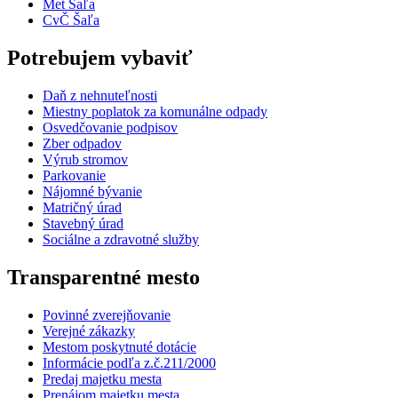
Met Šaľa
CvČ Šaľa
Potrebujem vybaviť
Daň z nehnuteľnosti
Miestny poplatok za komunálne odpady
Osvedčovanie podpisov
Zber odpadov
Výrub stromov
Parkovanie
Nájomné bývanie
Matričný úrad
Stavebný úrad
Sociálne a zdravotné služby
Transparentné mesto
Povinné zverejňovanie
Verejné zákazky
Mestom poskytnuté dotácie
Informácie podľa z.č.211/2000
Predaj majetku mesta
Prenájom majetku mesta