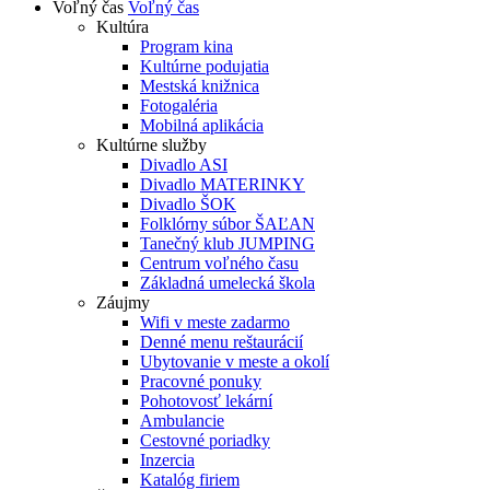
Voľný čas
Voľný čas
Kultúra
Program kina
Kultúrne podujatia
Mestská knižnica
Fotogaléria
Mobilná aplikácia
Kultúrne služby
Divadlo ASI
Divadlo MATERINKY
Divadlo ŠOK
Folklórny súbor ŠAĽAN
Tanečný klub JUMPING
Centrum voľného času
Základná umelecká škola
Záujmy
Wifi v meste zadarmo
Denné menu reštaurácií
Ubytovanie v meste a okolí
Pracovné ponuky
Pohotovosť lekární
Ambulancie
Cestovné poriadky
Inzercia
Katalóg firiem