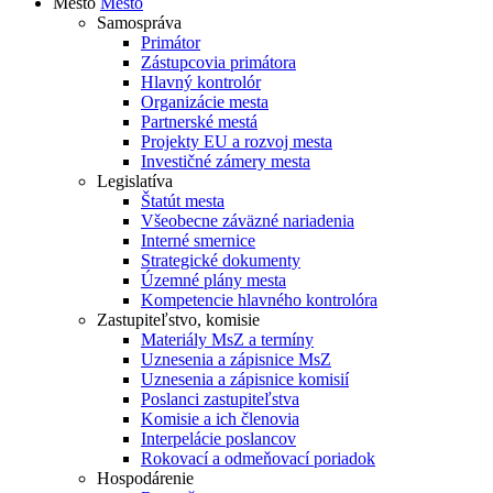
Mesto
Mesto
Samospráva
Primátor
Zástupcovia primátora
Hlavný kontrolór
Organizácie mesta
Partnerské mestá
Projekty EU a rozvoj mesta
Investičné zámery mesta
Legislatíva
Štatút mesta
Všeobecne záväzné nariadenia
Interné smernice
Strategické dokumenty
Územné plány mesta
Kompetencie hlavného kontrolóra
Zastupiteľstvo, komisie
Materiály MsZ a termíny
Uznesenia a zápisnice MsZ
Uznesenia a zápisnice komisií
Poslanci zastupiteľstva
Komisie a ich členovia
Interpelácie poslancov
Rokovací a odmeňovací poriadok
Hospodárenie