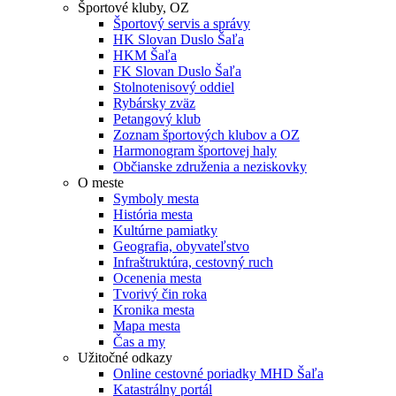
Športové kluby, OZ
Športový servis a správy
HK Slovan Duslo Šaľa
HKM Šaľa
FK Slovan Duslo Šaľa
Stolnotenisový oddiel
Rybársky zväz
Petangový klub
Zoznam športových klubov a OZ
Harmonogram športovej haly
Občianske združenia a neziskovky
O meste
Symboly mesta
História mesta
Kultúrne pamiatky
Geografia, obyvateľstvo
Infraštruktúra, cestovný ruch
Ocenenia mesta
Tvorivý čin roka
Kronika mesta
Mapa mesta
Čas a my
Užitočné odkazy
Online cestovné poriadky MHD Šaľa
Katastrálny portál