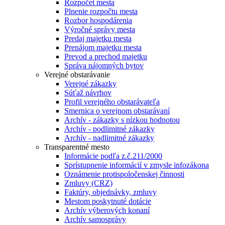
Rozpočet mesta
Plnenie rozpočtu mesta
Rozbor hospodárenia
Výročné správy mesta
Predaj majetku mesta
Prenájom majetku mesta
Prevod a prechod majetku
Správa nájomných bytov
Verejné obstarávanie
Verejné zákazky
Súťaž návrhov
Profil verejného obstarávateľa
Smernica o verejnom obstarávaní
Archív - zákazky s nízkou hodnotou
Archív - podlimitné zákazky
Archív - nadlimitné zákazky
Transparentné mesto
Informácie podľa z.č.211/2000
Sprístupnenie informácií v zmysle infozákona
Oznámenie protispoločenskej činnosti
Zmluvy (CRZ)
Faktúry, objednávky, zmluvy
Mestom poskytnuté dotácie
Archív výberových konaní
Archív samosprávy