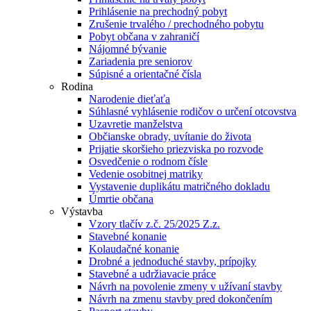
Prihlásenie na prechodný pobyt
Zrušenie trvalého / prechodného pobytu
Pobyt občana v zahraničí
Nájomné bývanie
Zariadenia pre seniorov
Súpisné a orientačné čísla
Rodina
Narodenie dieťaťa
Súhlasné vyhlásenie rodičov o určení otcovstva
Uzavretie manželstva
Občianske obrady, uvítanie do života
Prijatie skoršieho priezviska po rozvode
Osvedčenie o rodnom čísle
Vedenie osobitnej matriky
Vystavenie duplikátu matričného dokladu
Úmrtie občana
Výstavba
Vzory tlačív z.č. 25/2025 Z.z.
Stavebné konanie
Kolaudačné konanie
Drobné a jednoduché stavby, prípojky
Stavebné a udržiavacie práce
Návrh na povolenie zmeny v užívaní stavby
Návrh na zmenu stavby pred dokončením