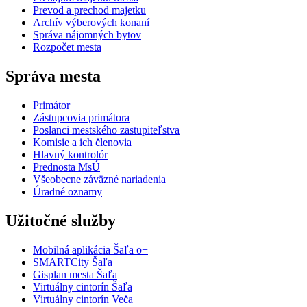
Prevod a prechod majetku
Archív výberových konaní
Správa nájomných bytov
Rozpočet mesta
Správa mesta
Primátor
Zástupcovia primátora
Poslanci mestského zastupiteľstva
Komisie a ich členovia
Hlavný kontrolór
Prednosta MsÚ
Všeobecne záväzné nariadenia
Úradné oznamy
Užitočné služby
Mobilná aplikácia Šaľa o+
SMARTCity Šaľa
Gisplan mesta Šaľa
Virtuálny cintorín Šaľa
Virtuálny cintorín Veča