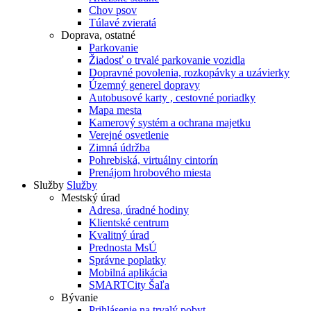
Chov psov
Túlavé zvieratá
Doprava, ostatné
Parkovanie
Žiadosť o trvalé parkovanie vozidla
Dopravné povolenia, rozkopávky a uzávierky
Územný generel dopravy
Autobusové karty , cestovné poriadky
Mapa mesta
Kamerový systém a ochrana majetku
Verejné osvetlenie
Zimná údržba
Pohrebiská, virtuálny cintorín
Prenájom hrobového miesta
Služby
Služby
Mestský úrad
Adresa, úradné hodiny
Klientské centrum
Kvalitný úrad
Prednosta MsÚ
Správne poplatky
Mobilná aplikácia
SMARTCity Šaľa
Bývanie
Prihlásenie na trvalý pobyt