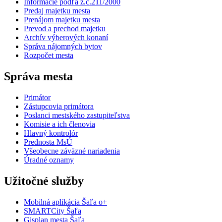
Informácie podľa z.č.211/2000
Predaj majetku mesta
Prenájom majetku mesta
Prevod a prechod majetku
Archív výberových konaní
Správa nájomných bytov
Rozpočet mesta
Správa mesta
Primátor
Zástupcovia primátora
Poslanci mestského zastupiteľstva
Komisie a ich členovia
Hlavný kontrolór
Prednosta MsÚ
Všeobecne záväzné nariadenia
Úradné oznamy
Užitočné služby
Mobilná aplikácia Šaľa o+
SMARTCity Šaľa
Gisplan mesta Šaľa