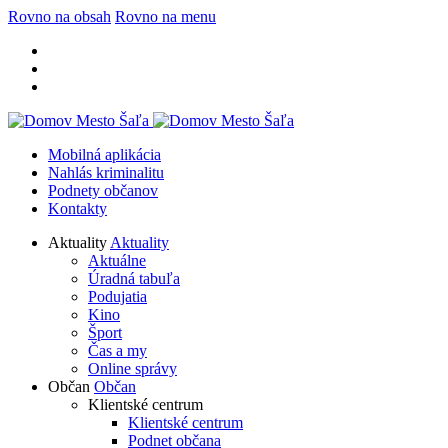
Rovno na obsah
Rovno na menu
Mobilná aplikácia
Nahlás kriminalitu
Podnety občanov
Kontakty
Aktuality
Aktuality
Aktuálne
Úradná tabuľa
Podujatia
Kino
Šport
Čas a my
Online správy
Občan
Občan
Klientské centrum
Klientské centrum
Podnet občana