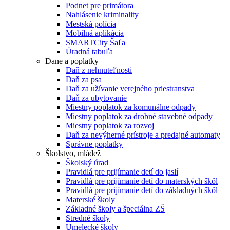
Podnet pre primátora
Nahlásenie kriminality
Mestská polícia
Mobilná aplikácia
SMARTCity Šaľa
Úradná tabuľa
Dane a poplatky
Daň z nehnuteľnosti
Daň za psa
Daň za užívanie verejného priestranstva
Daň za ubytovanie
Miestny poplatok za komunálne odpady
Miestny poplatok za drobné stavebné odpady
Miestny poplatok za rozvoj
Daň za nevýherné prístroje a predajné automaty
Správne poplatky
Školstvo, mládež
Školský úrad
Pravidlá pre prijímanie detí do jaslí
Pravidlá pre prijímanie detí do materských škôl
Pravidlá pre prijímanie detí do základných škôl
Materské školy
Základné školy a špeciálna ZŠ
Stredné školy
Umelecké školy