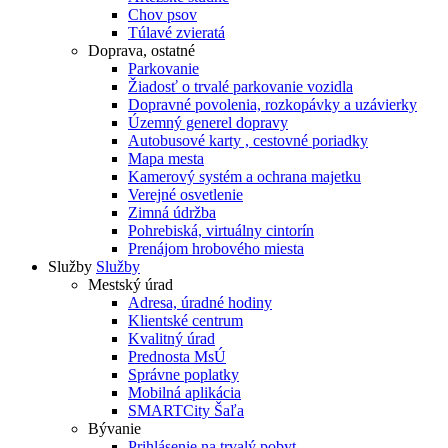
Chov psov
Túlavé zvieratá
Doprava, ostatné
Parkovanie
Žiadosť o trvalé parkovanie vozidla
Dopravné povolenia, rozkopávky a uzávierky
Územný generel dopravy
Autobusové karty , cestovné poriadky
Mapa mesta
Kamerový systém a ochrana majetku
Verejné osvetlenie
Zimná údržba
Pohrebiská, virtuálny cintorín
Prenájom hrobového miesta
Služby
Služby
Mestský úrad
Adresa, úradné hodiny
Klientské centrum
Kvalitný úrad
Prednosta MsÚ
Správne poplatky
Mobilná aplikácia
SMARTCity Šaľa
Bývanie
Prihlásenie na trvalý pobyt