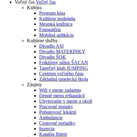
Voľný čas
Voľný čas
Kultúra
Program kina
Kultúrne podujatia
Mestská knižnica
Fotogaléria
Mobilná aplikácia
Kultúrne služby
Divadlo ASI
Divadlo MATERINKY
Divadlo ŠOK
Folklórny súbor ŠAĽAN
Tanečný klub JUMPING
Centrum voľného času
Základná umelecká škola
Záujmy
Wifi v meste zadarmo
Denné menu reštaurácií
Ubytovanie v meste a okolí
Pracovné ponuky
Pohotovosť lekární
Ambulancie
Cestovné poriadky
Inzercia
Katalóg firiem