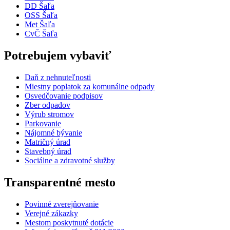
DD Šaľa
OSS Šaľa
Met Šaľa
CvČ Šaľa
Potrebujem vybaviť
Daň z nehnuteľnosti
Miestny poplatok za komunálne odpady
Osvedčovanie podpisov
Zber odpadov
Výrub stromov
Parkovanie
Nájomné bývanie
Matričný úrad
Stavebný úrad
Sociálne a zdravotné služby
Transparentné mesto
Povinné zverejňovanie
Verejné zákazky
Mestom poskytnuté dotácie