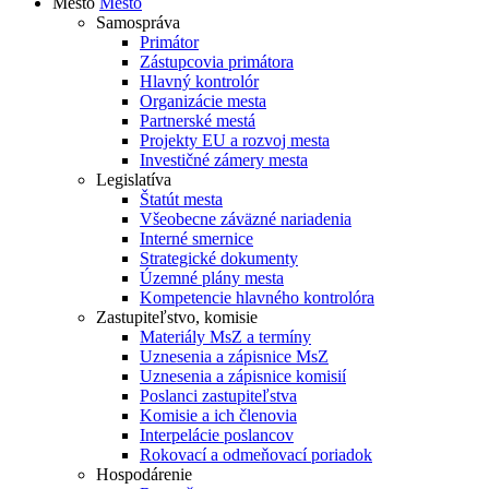
Mesto
Mesto
Samospráva
Primátor
Zástupcovia primátora
Hlavný kontrolór
Organizácie mesta
Partnerské mestá
Projekty EU a rozvoj mesta
Investičné zámery mesta
Legislatíva
Štatút mesta
Všeobecne záväzné nariadenia
Interné smernice
Strategické dokumenty
Územné plány mesta
Kompetencie hlavného kontrolóra
Zastupiteľstvo, komisie
Materiály MsZ a termíny
Uznesenia a zápisnice MsZ
Uznesenia a zápisnice komisií
Poslanci zastupiteľstva
Komisie a ich členovia
Interpelácie poslancov
Rokovací a odmeňovací poriadok
Hospodárenie