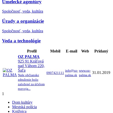
Umelecké agentúry
Spoločnosť, veda, kultúra
Úrady a organizácie
Spoločnosť, veda, kultúra
Veda a technológie
Profil
Mobil
E-mail
Web
Pridaný
OZ PALMA
925 91 Kráľová
nad Váhom 220,
Šaľa
info@oz-
www.oz-
31.01.2019
0907421111
Naše občianske
palma.sk
palma.sk
združenie bolo
založené za účelom
rozvoja...
1
Dom kultúry
Mestská polícia
Knižnica