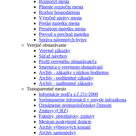
Rozpočet mesta
Plnenie rozpočtu mesta
Rozbor hospodárenia
Výročné správy mesta
Predaj majetku mesta
Prenájom majetku mesta
Prevod a prechod majetku
Správa nájomných bytov
Verejné obstarávanie
Verejné zákazky
Súťaž návrhov
Profil verejného obstarávateľa
Smernica o verejnom obstarávaní
Archív - zákazky s nízkou hodnotou
Archív - podlimitné zákazky
Archív - nadlimitné zákazky
Transparentné mesto
Informácie podľa z.č.211/2000
Sprístupnenie informácií v zmysle infozákona
Oznámenie protispoločenskej činnosti
Zmluvy (CRZ)
Faktúry, objednávky, zmluvy
Mestom poskytnuté dotácie
Archív výberových konaní
Archív samosprávy