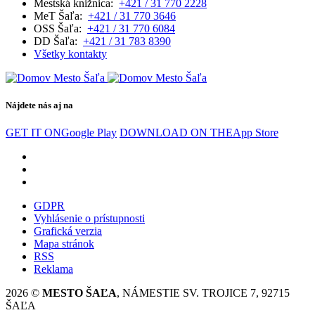
Mestská knižnica:
+421 / 31 770 2228
MeT Šaľa:
+421 / 31 770 3646
OSS Šaľa:
+421 / 31 770 6084
DD Šaľa:
+421 / 31 783 8390
Všetky kontakty
Nájdete nás aj na
GET IT ON
Google Play
DOWNLOAD ON THE
App Store
GDPR
Vyhlásenie o prístupnosti
Grafická verzia
Mapa stránok
RSS
Reklama
2026 ©
MESTO ŠAĽA
, NÁMESTIE SV. TROJICE 7, 92715
ŠAĽA