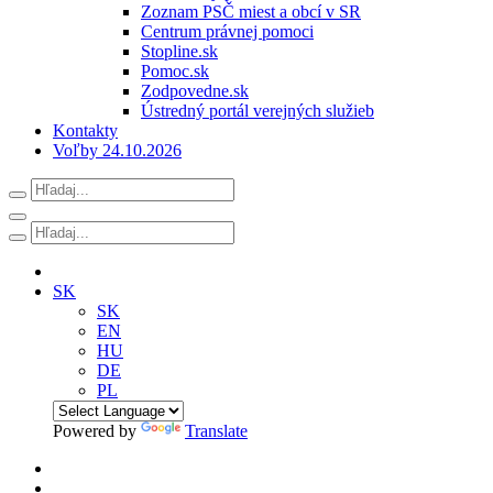
Zoznam PSČ miest a obcí v SR
Centrum právnej pomoci
Stopline.sk
Pomoc.sk
Zodpovedne.sk
Ústredný portál verejných služieb
Kontakty
Voľby 24.10.2026
SK
SK
EN
HU
DE
PL
Powered by
Translate