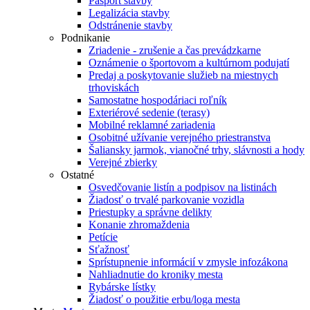
Pasport stavby
Legalizácia stavby
Odstránenie stavby
Podnikanie
Zriadenie - zrušenie a čas prevádzkarne
Oznámenie o športovom a kultúrnom podujatí
Predaj a poskytovanie služieb na miestnych
trhoviskách
Samostatne hospodáriaci roľník
Exteriérové sedenie (terasy)
Mobilné reklamné zariadenia
Osobitné užívanie verejného priestranstva
Šaliansky jarmok, vianočné trhy, slávnosti a hody
Verejné zbierky
Ostatné
Osvedčovanie listín a podpisov na listinách
Žiadosť o trvalé parkovanie vozidla
Priestupky a správne delikty
Konanie zhromaždenia
Petície
Sťažnosť
Sprístupnenie informácií v zmysle infozákona
Nahliadnutie do kroniky mesta
Rybárske lístky
Žiadosť o použitie erbu/loga mesta