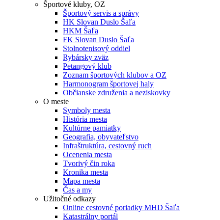
Športové kluby, OZ
Športový servis a správy
HK Slovan Duslo Šaľa
HKM Šaľa
FK Slovan Duslo Šaľa
Stolnotenisový oddiel
Rybársky zväz
Petangový klub
Zoznam športových klubov a OZ
Harmonogram športovej haly
Občianske združenia a neziskovky
O meste
Symboly mesta
História mesta
Kultúrne pamiatky
Geografia, obyvateľstvo
Infraštruktúra, cestovný ruch
Ocenenia mesta
Tvorivý čin roka
Kronika mesta
Mapa mesta
Čas a my
Užitočné odkazy
Online cestovné poriadky MHD Šaľa
Katastrálny portál