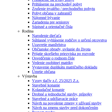
Prihlásenie na prechodný pobyt
Zrušenie trvalého / prechodného pobytu
Pobyt občana v zahraničí
Nájomné bývanie
Zariadenia pre seniorov
Súpisné a orientačné čísla
Rodina
Narodenie dieťaťa
Súhlasné vyhlásenie rodičov o určení otcovstva
Uzavretie manželstva
Občianske obrady, uvítanie do života
Prijatie skoršieho priezviska po rozvode
Osvedčenie o rodnom čísle
Vedenie osobitnej matriky
Vystavenie duplikátu matričného dokladu
Úmrtie občana
Výstavba
Vzory tlačív z.č. 25/2025 Z.z.
Stavebné konanie
Kolaudačné konanie
Drobné a jednoduché stavby, prípojky
Stavebné a udržiavacie práce
Návrh na povolenie zmeny v užívaní stavby
Návrh na zmenu stavby pred dokončením