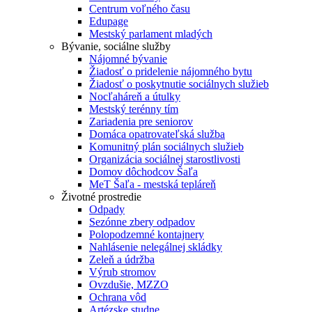
Centrum voľného času
Edupage
Mestský parlament mladých
Bývanie, sociálne služby
Nájomné bývanie
Žiadosť o pridelenie nájomného bytu
Žiadosť o poskytnutie sociálnych služieb
Nocľaháreň a útulky
Mestský terénny tím
Zariadenia pre seniorov
Domáca opatrovateľská služba
Komunitný plán sociálnych služieb
Organizácia sociálnej starostlivosti
Domov dôchodcov Šaľa
MeT Šaľa - mestská tepláreň
Životné prostredie
Odpady
Sezónne zbery odpadov
Polopodzemné kontajnery
Nahlásenie nelegálnej skládky
Zeleň a údržba
Výrub stromov
Ovzdušie, MZZO
Ochrana vôd
Artézske studne