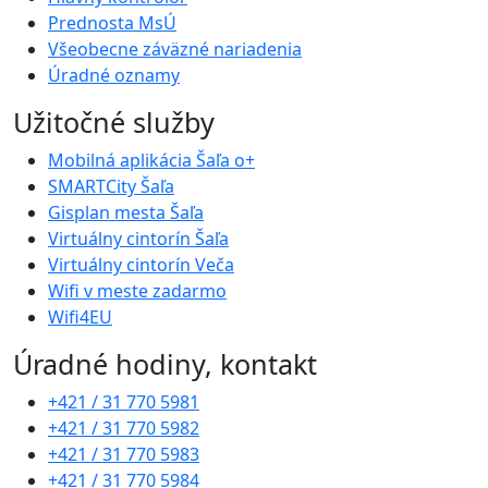
Prednosta MsÚ
Všeobecne záväzné nariadenia
Úradné oznamy
Užitočné služby
Mobilná aplikácia Šaľa o+
SMARTCity Šaľa
Gisplan mesta Šaľa
Virtuálny cintorín Šaľa
Virtuálny cintorín Veča
Wifi v meste zadarmo
Wifi4EU
Úradné hodiny, kontakt
+421 / 31 770 5981
+421 / 31 770 5982
+421 / 31 770 5983
+421 / 31 770 5984