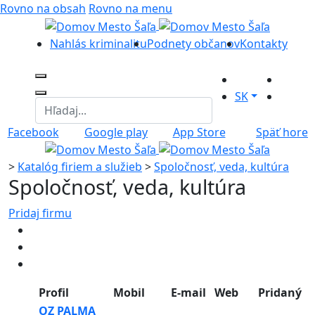
Rovno na obsah
Rovno na menu
Nahlás kriminalitu
Podnety občanov
Kontakty
SK
Facebook
Google play
App Store
Späť hore
>
Katalóg firiem a služieb
>
Spoločnosť, veda, kultúra
Spoločnosť, veda, kultúra
Pridaj firmu
Profil
Mobil
E-mail
Web
Pridaný
OZ PALMA