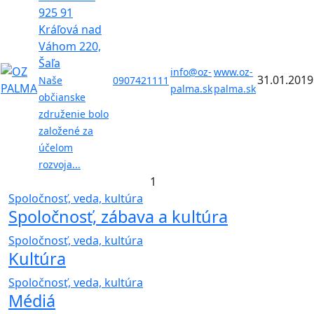
925 91
Kráľová nad
Váhom 220,
Šaľa
info@oz-
www.oz-
31.01.2019
Naše
0907421111
palma.sk
palma.sk
občianske
združenie bolo
založené za
účelom
rozvoja...
1
Spoločnosť, veda, kultúra
Spoločnosť, zábava a kultúra
Spoločnosť, veda, kultúra
Kultúra
Spoločnosť, veda, kultúra
Médiá