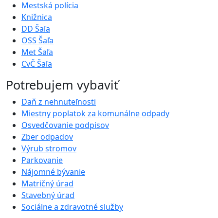
Mestská polícia
Knižnica
DD Šaľa
OSS Šaľa
Met Šaľa
CvČ Šaľa
Potrebujem vybaviť
Daň z nehnuteľnosti
Miestny poplatok za komunálne odpady
Osvedčovanie podpisov
Zber odpadov
Výrub stromov
Parkovanie
Nájomné bývanie
Matričný úrad
Stavebný úrad
Sociálne a zdravotné služby