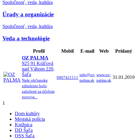
Spoločnosť, veda, kultúra
Úrady a organizácie
Spoločnosť, veda, kultúra
Veda a technológie
Profil
Mobil
E-mail
Web
Pridaný
OZ PALMA
925 91 Kráľová
nad Váhom 220,
Šaľa
info@oz-
www.oz-
31.01.2019
0907421111
Naše občianske
palma.sk
palma.sk
združenie bolo
založené za účelom
rozvoja...
1
Dom kultúry
Mestská polícia
Knižnica
DD Šaľa
OSS Šaľa