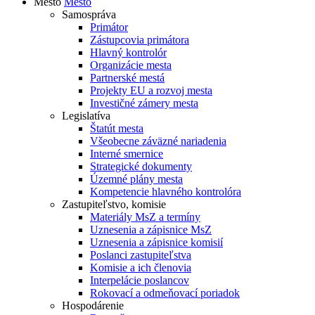
Mesto
Mesto
Samospráva
Primátor
Zástupcovia primátora
Hlavný kontrolór
Organizácie mesta
Partnerské mestá
Projekty EU a rozvoj mesta
Investičné zámery mesta
Legislatíva
Štatút mesta
Všeobecne záväzné nariadenia
Interné smernice
Strategické dokumenty
Územné plány mesta
Kompetencie hlavného kontrolóra
Zastupiteľstvo, komisie
Materiály MsZ a termíny
Uznesenia a zápisnice MsZ
Uznesenia a zápisnice komisií
Poslanci zastupiteľstva
Komisie a ich členovia
Interpelácie poslancov
Rokovací a odmeňovací poriadok
Hospodárenie