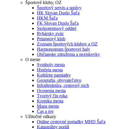
Športové kluby, OZ
Športový servis a správy
HK Slovan Duslo Šaľa
HKM Šaľa
FK Slovan Duslo Šaľa
Stolnotenisový oddiel
Rybársky zväz
Petangový klub
Zoznam športových klubov a OZ
Harmonogram športovej haly
Občianske združenia a neziskovky
O meste
Symboly mesta
História mesta
Kultúrne pamiatky
Geografia, obyvateľstvo
Infraštruktúra, cestovný ruch
Ocenenia mesta
Tvorivý čin roka
Kronika mesta
Mapa mesta
Čas a my
Užitočné odkazy
Online cestovné poriadky MHD Šaľa
Katastrálny portál