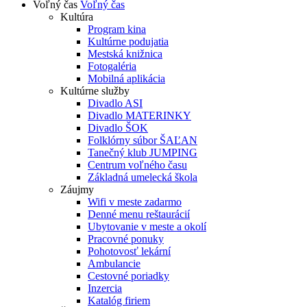
Voľný čas
Voľný čas
Kultúra
Program kina
Kultúrne podujatia
Mestská knižnica
Fotogaléria
Mobilná aplikácia
Kultúrne služby
Divadlo ASI
Divadlo MATERINKY
Divadlo ŠOK
Folklórny súbor ŠAĽAN
Tanečný klub JUMPING
Centrum voľného času
Základná umelecká škola
Záujmy
Wifi v meste zadarmo
Denné menu reštaurácií
Ubytovanie v meste a okolí
Pracovné ponuky
Pohotovosť lekární
Ambulancie
Cestovné poriadky
Inzercia
Katalóg firiem