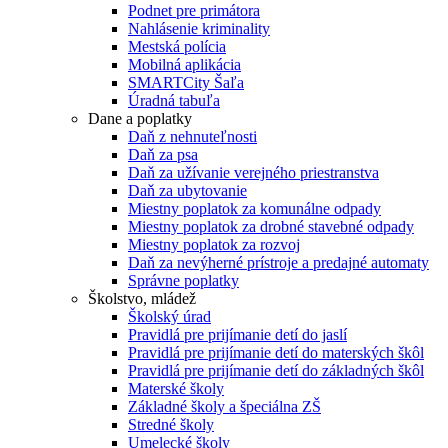
Podnet pre primátora
Nahlásenie kriminality
Mestská polícia
Mobilná aplikácia
SMARTCity Šaľa
Úradná tabuľa
Dane a poplatky
Daň z nehnuteľnosti
Daň za psa
Daň za užívanie verejného priestranstva
Daň za ubytovanie
Miestny poplatok za komunálne odpady
Miestny poplatok za drobné stavebné odpady
Miestny poplatok za rozvoj
Daň za nevýherné prístroje a predajné automaty
Správne poplatky
Školstvo, mládež
Školský úrad
Pravidlá pre prijímanie detí do jaslí
Pravidlá pre prijímanie detí do materských škôl
Pravidlá pre prijímanie detí do základných škôl
Materské školy
Základné školy a špeciálna ZŠ
Stredné školy
Umelecké školy