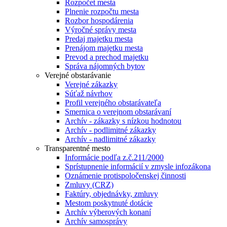
Rozpočet mesta
Plnenie rozpočtu mesta
Rozbor hospodárenia
Výročné správy mesta
Predaj majetku mesta
Prenájom majetku mesta
Prevod a prechod majetku
Správa nájomných bytov
Verejné obstarávanie
Verejné zákazky
Súťaž návrhov
Profil verejného obstarávateľa
Smernica o verejnom obstarávaní
Archív - zákazky s nízkou hodnotou
Archív - podlimitné zákazky
Archív - nadlimitné zákazky
Transparentné mesto
Informácie podľa z.č.211/2000
Sprístupnenie informácií v zmysle infozákona
Oznámenie protispoločenskej činnosti
Zmluvy (CRZ)
Faktúry, objednávky, zmluvy
Mestom poskytnuté dotácie
Archív výberových konaní
Archív samosprávy