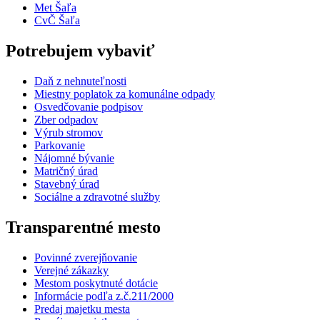
Met Šaľa
CvČ Šaľa
Potrebujem vybaviť
Daň z nehnuteľnosti
Miestny poplatok za komunálne odpady
Osvedčovanie podpisov
Zber odpadov
Výrub stromov
Parkovanie
Nájomné bývanie
Matričný úrad
Stavebný úrad
Sociálne a zdravotné služby
Transparentné mesto
Povinné zverejňovanie
Verejné zákazky
Mestom poskytnuté dotácie
Informácie podľa z.č.211/2000
Predaj majetku mesta