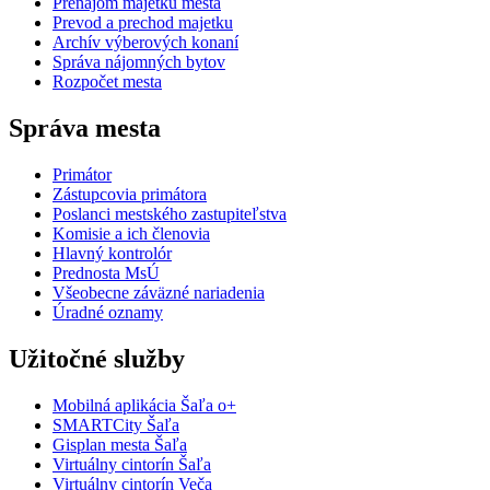
Prenájom majetku mesta
Prevod a prechod majetku
Archív výberových konaní
Správa nájomných bytov
Rozpočet mesta
Správa mesta
Primátor
Zástupcovia primátora
Poslanci mestského zastupiteľstva
Komisie a ich členovia
Hlavný kontrolór
Prednosta MsÚ
Všeobecne záväzné nariadenia
Úradné oznamy
Užitočné služby
Mobilná aplikácia Šaľa o+
SMARTCity Šaľa
Gisplan mesta Šaľa
Virtuálny cintorín Šaľa
Virtuálny cintorín Veča