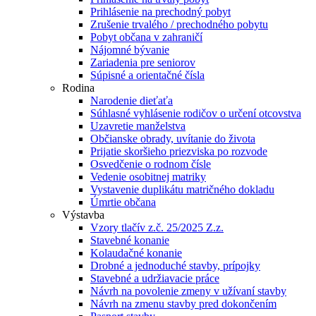
Prihlásenie na prechodný pobyt
Zrušenie trvalého / prechodného pobytu
Pobyt občana v zahraničí
Nájomné bývanie
Zariadenia pre seniorov
Súpisné a orientačné čísla
Rodina
Narodenie dieťaťa
Súhlasné vyhlásenie rodičov o určení otcovstva
Uzavretie manželstva
Občianske obrady, uvítanie do života
Prijatie skoršieho priezviska po rozvode
Osvedčenie o rodnom čísle
Vedenie osobitnej matriky
Vystavenie duplikátu matričného dokladu
Úmrtie občana
Výstavba
Vzory tlačív z.č. 25/2025 Z.z.
Stavebné konanie
Kolaudačné konanie
Drobné a jednoduché stavby, prípojky
Stavebné a udržiavacie práce
Návrh na povolenie zmeny v užívaní stavby
Návrh na zmenu stavby pred dokončením