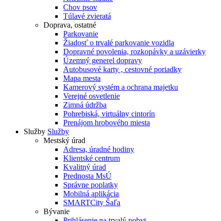
Chov psov
Túlavé zvieratá
Doprava, ostatné
Parkovanie
Žiadosť o trvalé parkovanie vozidla
Dopravné povolenia, rozkopávky a uzávierky
Územný generel dopravy
Autobusové karty , cestovné poriadky
Mapa mesta
Kamerový systém a ochrana majetku
Verejné osvetlenie
Zimná údržba
Pohrebiská, virtuálny cintorín
Prenájom hrobového miesta
Služby
Služby
Mestský úrad
Adresa, úradné hodiny
Klientské centrum
Kvalitný úrad
Prednosta MsÚ
Správne poplatky
Mobilná aplikácia
SMARTCity Šaľa
Bývanie
Prihlásenie na trvalý pobyt