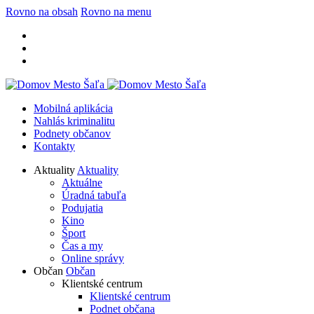
Rovno na obsah
Rovno na menu
Mobilná aplikácia
Nahlás kriminalitu
Podnety občanov
Kontakty
Aktuality
Aktuality
Aktuálne
Úradná tabuľa
Podujatia
Kino
Šport
Čas a my
Online správy
Občan
Občan
Klientské centrum
Klientské centrum
Podnet občana