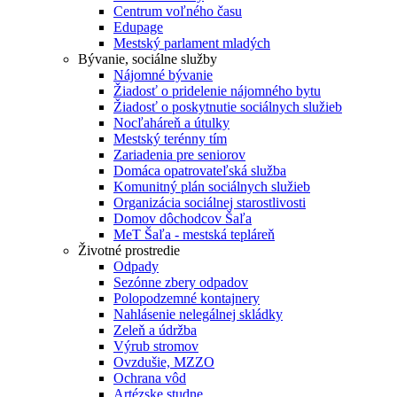
Centrum voľného času
Edupage
Mestský parlament mladých
Bývanie, sociálne služby
Nájomné bývanie
Žiadosť o pridelenie nájomného bytu
Žiadosť o poskytnutie sociálnych služieb
Nocľaháreň a útulky
Mestský terénny tím
Zariadenia pre seniorov
Domáca opatrovateľská služba
Komunitný plán sociálnych služieb
Organizácia sociálnej starostlivosti
Domov dôchodcov Šaľa
MeT Šaľa - mestská tepláreň
Životné prostredie
Odpady
Sezónne zbery odpadov
Polopodzemné kontajnery
Nahlásenie nelegálnej skládky
Zeleň a údržba
Výrub stromov
Ovzdušie, MZZO
Ochrana vôd
Artézske studne