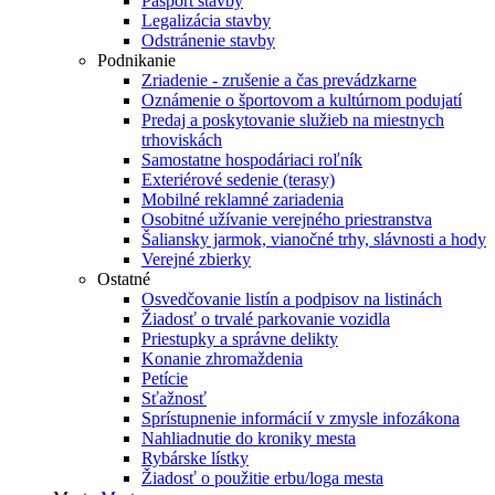
Pasport stavby
Legalizácia stavby
Odstránenie stavby
Podnikanie
Zriadenie - zrušenie a čas prevádzkarne
Oznámenie o športovom a kultúrnom podujatí
Predaj a poskytovanie služieb na miestnych
trhoviskách
Samostatne hospodáriaci roľník
Exteriérové sedenie (terasy)
Mobilné reklamné zariadenia
Osobitné užívanie verejného priestranstva
Šaliansky jarmok, vianočné trhy, slávnosti a hody
Verejné zbierky
Ostatné
Osvedčovanie listín a podpisov na listinách
Žiadosť o trvalé parkovanie vozidla
Priestupky a správne delikty
Konanie zhromaždenia
Petície
Sťažnosť
Sprístupnenie informácií v zmysle infozákona
Nahliadnutie do kroniky mesta
Rybárske lístky
Žiadosť o použitie erbu/loga mesta