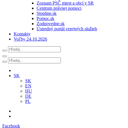
Zoznam PSČ miest a obcí v SR
Centrum právnej pomoci
Stopline.sk
Pomoc.sk
Zodpovedne.sk
Ústredný portál verejných služieb
Kontakty
Voľby 24.10.2026
SK
SK
EN
HU
DE
PL
Facebook