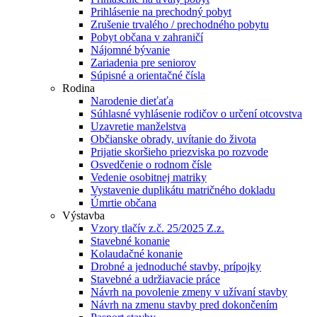
Prihlásenie na prechodný pobyt
Zrušenie trvalého / prechodného pobytu
Pobyt občana v zahraničí
Nájomné bývanie
Zariadenia pre seniorov
Súpisné a orientačné čísla
Rodina
Narodenie dieťaťa
Súhlasné vyhlásenie rodičov o určení otcovstva
Uzavretie manželstva
Občianske obrady, uvítanie do života
Prijatie skoršieho priezviska po rozvode
Osvedčenie o rodnom čísle
Vedenie osobitnej matriky
Vystavenie duplikátu matričného dokladu
Úmrtie občana
Výstavba
Vzory tlačív z.č. 25/2025 Z.z.
Stavebné konanie
Kolaudačné konanie
Drobné a jednoduché stavby, prípojky
Stavebné a udržiavacie práce
Návrh na povolenie zmeny v užívaní stavby
Návrh na zmenu stavby pred dokončením