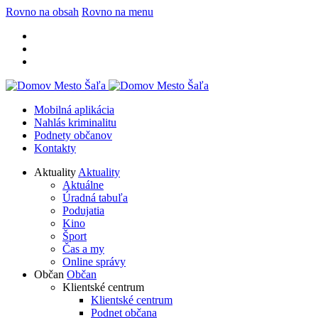
Rovno na obsah
Rovno na menu
Mobilná aplikácia
Nahlás kriminalitu
Podnety občanov
Kontakty
Aktuality
Aktuality
Aktuálne
Úradná tabuľa
Podujatia
Kino
Šport
Čas a my
Online správy
Občan
Občan
Klientské centrum
Klientské centrum
Podnet občana