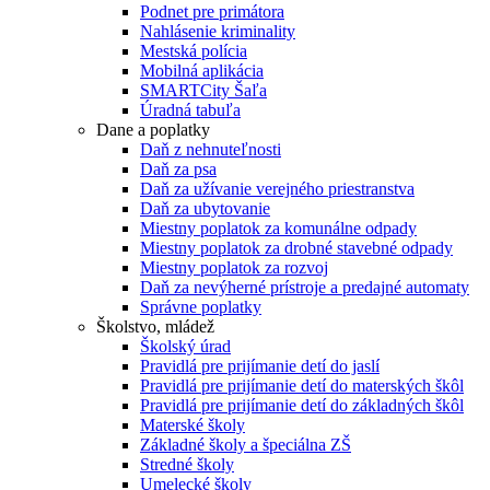
Podnet pre primátora
Nahlásenie kriminality
Mestská polícia
Mobilná aplikácia
SMARTCity Šaľa
Úradná tabuľa
Dane a poplatky
Daň z nehnuteľnosti
Daň za psa
Daň za užívanie verejného priestranstva
Daň za ubytovanie
Miestny poplatok za komunálne odpady
Miestny poplatok za drobné stavebné odpady
Miestny poplatok za rozvoj
Daň za nevýherné prístroje a predajné automaty
Správne poplatky
Školstvo, mládež
Školský úrad
Pravidlá pre prijímanie detí do jaslí
Pravidlá pre prijímanie detí do materských škôl
Pravidlá pre prijímanie detí do základných škôl
Materské školy
Základné školy a špeciálna ZŠ
Stredné školy
Umelecké školy