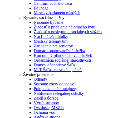
Centrum voľného času
Edupage
Mestský parlament mladých
Bývanie, sociálne služby
Nájomné bývanie
Žiadosť o pridelenie nájomného bytu
Žiadosť o poskytnutie sociálnych služieb
Nocľaháreň a útulky
Mestský terénny tím
Zariadenia pre seniorov
Domáca opatrovateľská služba
Komunitný plán sociálnych služieb
Organizácia sociálnej starostlivosti
Domov dôchodcov Šaľa
MeT Šaľa - mestská tepláreň
Životné prostredie
Odpady
Sezónne zbery odpadov
Polopodzemné kontajnery
Nahlásenie nelegálnej skládky
Zeleň a údržba
Výrub stromov
Ovzdušie, MZZO
Ochrana vôd
Artézske studne