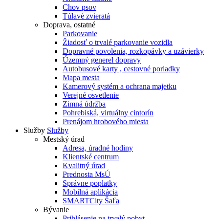
Chov psov
Túlavé zvieratá
Doprava, ostatné
Parkovanie
Žiadosť o trvalé parkovanie vozidla
Dopravné povolenia, rozkopávky a uzávierky
Územný generel dopravy
Autobusové karty , cestovné poriadky
Mapa mesta
Kamerový systém a ochrana majetku
Verejné osvetlenie
Zimná údržba
Pohrebiská, virtuálny cintorín
Prenájom hrobového miesta
Služby
Služby
Mestský úrad
Adresa, úradné hodiny
Klientské centrum
Kvalitný úrad
Prednosta MsÚ
Správne poplatky
Mobilná aplikácia
SMARTCity Šaľa
Bývanie
Prihlásenie na trvalý pobyt