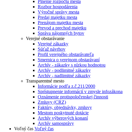
Plnenie rozpočtu mesta
Rozbor hospodárenia
Výročné správy mesta
Predaj majetku mesta
Prenájom majetku mesta
Prevod a prechod majetku
Správa nájomných bytov
Verejné obstarávanie
Verejné zákazky
Súťaž návrhov
Profil verejného obstarávateľa
Smernica o verejnom obstarávaní
Archív - zákazky s nízkou hodnotou
Archív - podlimitné zákazky
Archív - nadlimitné zákazky
Transparentné mesto
Informácie podľa z.č.211/2000
Sprístupnenie informácií v zmysle infozákona
Oznámenie protispoločenskej činnosti
Zmluvy (CRZ)
Faktúry, objednávky, zmluvy
Mestom poskytnuté dotácie
Archív výberových konaní
Archív samosprávy
Voľný čas
Voľný čas