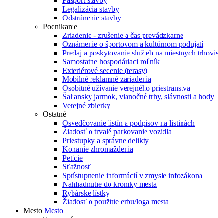
Pasport stavby
Legalizácia stavby
Odstránenie stavby
Podnikanie
Zriadenie - zrušenie a čas prevádzkarne
Oznámenie o športovom a kultúrnom podujatí
Predaj a poskytovanie služieb na miestnych trhovi
Samostatne hospodáriaci roľník
Exteriérové sedenie (terasy)
Mobilné reklamné zariadenia
Osobitné užívanie verejného priestranstva
Šaliansky jarmok, vianočné trhy, slávnosti a hody
Verejné zbierky
Ostatné
Osvedčovanie listín a podpisov na listinách
Žiadosť o trvalé parkovanie vozidla
Priestupky a správne delikty
Konanie zhromaždenia
Petície
Sťažnosť
Sprístupnenie informácií v zmysle infozákona
Nahliadnutie do kroniky mesta
Rybárske lístky
Žiadosť o použitie erbu/loga mesta
Mesto
Mesto