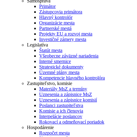
Samospráva
Primátor
Zástupcovia primátora
Hlavný kontrolór
Organizácie mesta
Partnerské mestá
Projekty EU a rozvoj mesta
Investičné zámery mesta
Legislatíva
Štatút mesta
Všeobecne záväzné nariadenia
Interné smernice
Strategické dokumenty
Územné plány mesta
Kompetencie hlavného kontrolóra
Zastupiteľstvo, komisie
Materiály MsZ a termíny
Uznesenia a zápisnice MsZ
Uznesenia a zápisnice komisií
Poslanci zastupiteľstva
Komisie a ich členovia
Interpelácie poslancov
Rokovací a odmeňovací poriadok
Hospodárenie
Rozpočet mesta