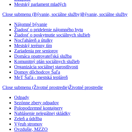
Mestský parlament mladých
Close submenu (Bývanie, sociálne služby)
Bývanie, sociálne služby
Nájomné bývanie
Žiadosť o pridelenie nájomného bytu
Žiadosť o poskytnutie sociálnych služieb
Nocľaháreň a útulky
Mestský terénny tím
Zariadenia pre seniorov
Domáca opatrovateľská služba
Komunitný plán sociálnych služieb
Organizácia sociálnej starostlivosti
Domov dôchodcov Šaľa
MeT Šaľa - mestská tepláreň
Close submenu (Životné prostredie)
Životné prostredie
Odpady
Sezónne zbery odpadov
Polopodzemné kontajnery
Nahlásenie nelegálnej skládky
Zeleň a údržba
Výrub stromov
Ovzdušie, MZZO