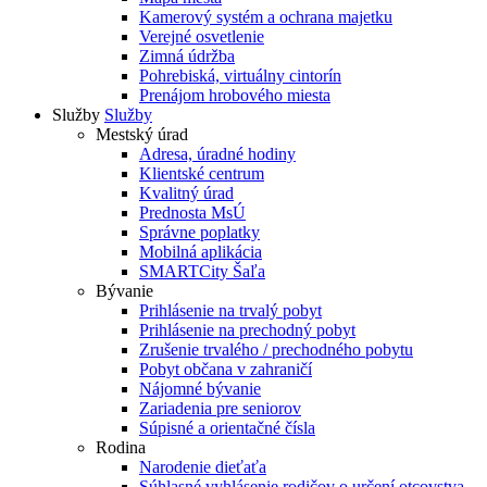
Kamerový systém a ochrana majetku
Verejné osvetlenie
Zimná údržba
Pohrebiská, virtuálny cintorín
Prenájom hrobového miesta
Služby
Služby
Mestský úrad
Adresa, úradné hodiny
Klientské centrum
Kvalitný úrad
Prednosta MsÚ
Správne poplatky
Mobilná aplikácia
SMARTCity Šaľa
Bývanie
Prihlásenie na trvalý pobyt
Prihlásenie na prechodný pobyt
Zrušenie trvalého / prechodného pobytu
Pobyt občana v zahraničí
Nájomné bývanie
Zariadenia pre seniorov
Súpisné a orientačné čísla
Rodina
Narodenie dieťaťa
Súhlasné vyhlásenie rodičov o určení otcovstva