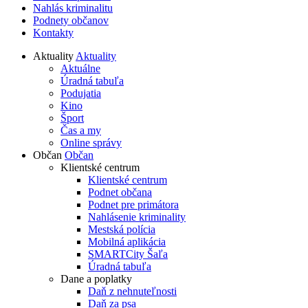
Nahlás kriminalitu
Podnety občanov
Kontakty
Aktuality
Aktuality
Aktuálne
Úradná tabuľa
Podujatia
Kino
Šport
Čas a my
Online správy
Občan
Občan
Klientské centrum
Klientské centrum
Podnet občana
Podnet pre primátora
Nahlásenie kriminality
Mestská polícia
Mobilná aplikácia
SMARTCity Šaľa
Úradná tabuľa
Dane a poplatky
Daň z nehnuteľnosti
Daň za psa