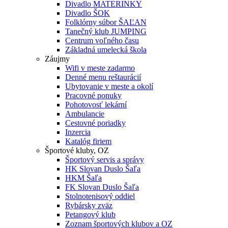
Divadlo MATERINKY
Divadlo ŠOK
Folklórny súbor ŠAĽAN
Tanečný klub JUMPING
Centrum voľného času
Základná umelecká škola
Záujmy
Wifi v meste zadarmo
Denné menu reštaurácií
Ubytovanie v meste a okolí
Pracovné ponuky
Pohotovosť lekární
Ambulancie
Cestovné poriadky
Inzercia
Katalóg firiem
Športové kluby, OZ
Športový servis a správy
HK Slovan Duslo Šaľa
HKM Šaľa
FK Slovan Duslo Šaľa
Stolnotenisový oddiel
Rybársky zväz
Petangový klub
Zoznam športových klubov a OZ