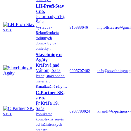
LH-Profi-Stav
s.r.o.
čsl armady 516,
Šaľa
Vystavba -
915383646
lhprofistavsro@gmai
Rekonšrtukcia
rodinnych
domov,bytov,
omietky...
Stavebniny u
Agáty
Kráľová nad
Váhom, Šaľa
0905707462
info@stavebninyuaga
Predaj stavebného
materiálu :
Kanalizačné rúry ,...
C-Partner SK,
s.r.o.
Fr.Kráľa 19,
Šaľa
0907783024
khandl@c-partnersk
Ponúkame
komplexný servis
od inžinierskych
prác pri...