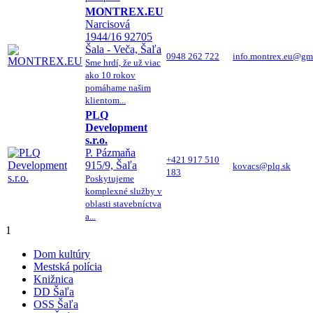
MONTREX.EU
Narcisová
1944/16 92705
Šala - Veča, Šaľa
0948 262 722
info.montrex.eu@gm
Sme hrdí, že už viac
ako 10 rokov
pomáhame našim
klientom...
PLQ
Development
s.r.o.
P. Pázmaňa
+421 917 510
915/9, Šaľa
kovacs@plq.sk
183
Poskytujeme
komplexné služby v
oblasti stavebníctva
a...
1
Dom kultúry
Mestská polícia
Knižnica
DD Šaľa
OSS Šaľa