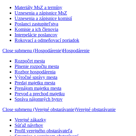
Materiály MsZ a termíny
Uznesenia a zápisnice MsZ
Uznesenia a zápisnice komisií
Poslanci zastupiteľstva
Komisie a ich členovia
Interpelácie poslancov
Rokovací a odmeňovací poriadok
Close submenu (Hospodárenie)
Hospodárenie
Rozpočet mesta
Plnenie rozpočtu mesta
Rozbor hospodárenia
Výročné správy mesta
Predaj majetku mesta
Prenájom majetku mesta
Prevod a prechod majetku
Správa nájomných bytov
Close submenu (Verejné obstarávanie)
Verejné obstarávanie
Verejné zákazky
Súťaž návrhov
Profil verejného obstarávateľa