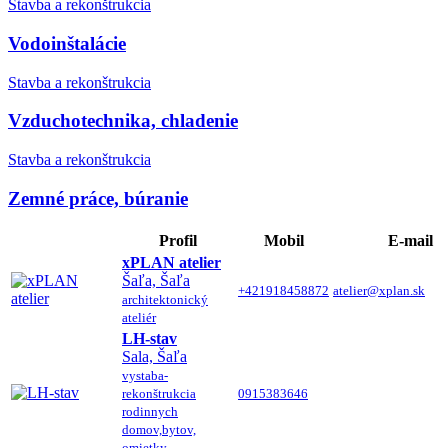
Stavba a rekonštrukcia
Vodoinštalácie
Stavba a rekonštrukcia
Vzduchotechnika, chladenie
Stavba a rekonštrukcia
Zemné práce, búranie
Profil
Mobil
E-mail
xPLAN atelier
Šaľa, Šaľa
+421918458872
atelier@xplan.sk
architektonický
ateliér
LH-stav
Sala, Šaľa
vystaba-
rekonštrukcia
0915383646
rodinnych
domov,bytov,
omietky...