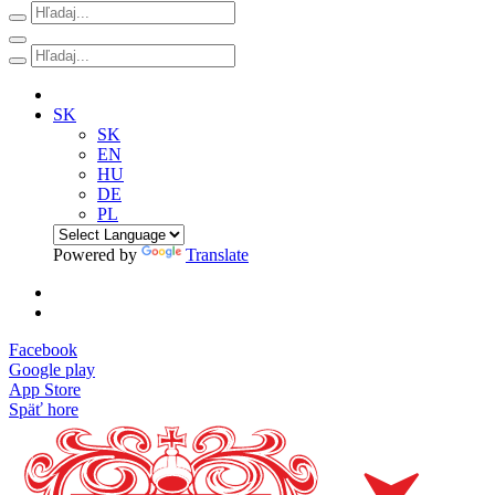
SK
SK
EN
HU
DE
PL
Powered by
Translate
Facebook
Google play
App Store
Späť hore