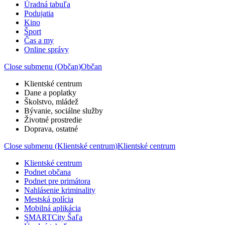
Úradná tabuľa
Podujatia
Kino
Šport
Čas a my
Online správy
Close submenu (Občan)
Občan
Klientské centrum
Dane a poplatky
Školstvo, mládež
Bývanie, sociálne služby
Životné prostredie
Doprava, ostatné
Close submenu (Klientské centrum)
Klientské centrum
Klientské centrum
Podnet občana
Podnet pre primátora
Nahlásenie kriminality
Mestská polícia
Mobilná aplikácia
SMARTCity Šaľa