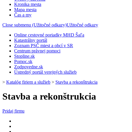
Kronika mesta
Mapa mesta
Čas a my
Close submenu (Užitočné odkazy)
Užitočné odkazy
Online cestovné poriadky MHD Šaľa
Katastrálny portál
Zoznam PSČ miest a obcí v SR
Centrum právnej pomoci
Stopline.sk
Pomoc.sk
Zodpovedne.sk
Ústredný portál verejných služieb
>
Katalóg firiem a služieb
>
Stavba a rekonštrukcia
Stavba a rekonštrukcia
Pridaj firmu