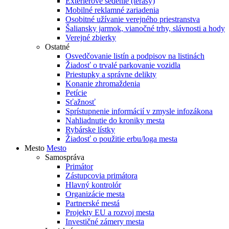
Exteriérové sedenie (terasy)
Mobilné reklamné zariadenia
Osobitné užívanie verejného priestranstva
Šaliansky jarmok, vianočné trhy, slávnosti a hody
Verejné zbierky
Ostatné
Osvedčovanie listín a podpisov na listinách
Žiadosť o trvalé parkovanie vozidla
Priestupky a správne delikty
Konanie zhromaždenia
Petície
Sťažnosť
Sprístupnenie informácií v zmysle infozákona
Nahliadnutie do kroniky mesta
Rybárske lístky
Žiadosť o použitie erbu/loga mesta
Mesto
Mesto
Samospráva
Primátor
Zástupcovia primátora
Hlavný kontrolór
Organizácie mesta
Partnerské mestá
Projekty EU a rozvoj mesta
Investičné zámery mesta