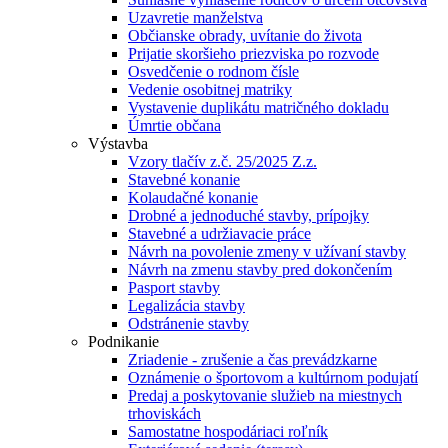
Uzavretie manželstva
Občianske obrady, uvítanie do života
Prijatie skoršieho priezviska po rozvode
Osvedčenie o rodnom čísle
Vedenie osobitnej matriky
Vystavenie duplikátu matričného dokladu
Úmrtie občana
Výstavba
Vzory tlačív z.č. 25/2025 Z.z.
Stavebné konanie
Kolaudačné konanie
Drobné a jednoduché stavby, prípojky
Stavebné a udržiavacie práce
Návrh na povolenie zmeny v užívaní stavby
Návrh na zmenu stavby pred dokončením
Pasport stavby
Legalizácia stavby
Odstránenie stavby
Podnikanie
Zriadenie - zrušenie a čas prevádzkarne
Oznámenie o športovom a kultúrnom podujatí
Predaj a poskytovanie služieb na miestnych
trhoviskách
Samostatne hospodáriaci roľník