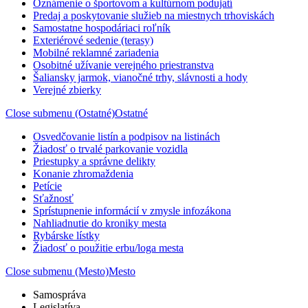
Oznámenie o športovom a kultúrnom podujatí
Predaj a poskytovanie služieb na miestnych trhoviskách
Samostatne hospodáriaci roľník
Exteriérové sedenie (terasy)
Mobilné reklamné zariadenia
Osobitné užívanie verejného priestranstva
Šaliansky jarmok, vianočné trhy, slávnosti a hody
Verejné zbierky
Close submenu (Ostatné)
Ostatné
Osvedčovanie listín a podpisov na listinách
Žiadosť o trvalé parkovanie vozidla
Priestupky a správne delikty
Konanie zhromaždenia
Petície
Sťažnosť
Sprístupnenie informácií v zmysle infozákona
Nahliadnutie do kroniky mesta
Rybárske lístky
Žiadosť o použitie erbu/loga mesta
Close submenu (Mesto)
Mesto
Samospráva
Legislatíva