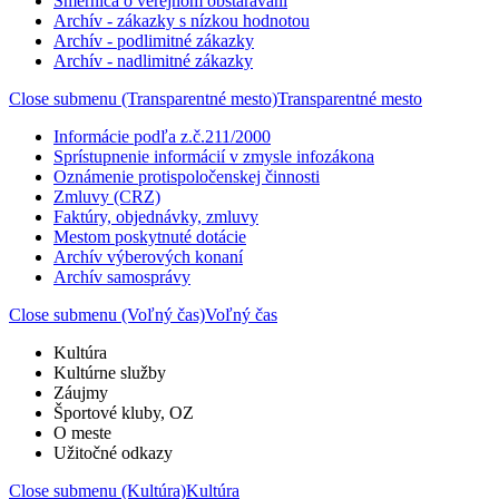
Smernica o verejnom obstarávaní
Archív - zákazky s nízkou hodnotou
Archív - podlimitné zákazky
Archív - nadlimitné zákazky
Close submenu (Transparentné mesto)
Transparentné mesto
Informácie podľa z.č.211/2000
Sprístupnenie informácií v zmysle infozákona
Oznámenie protispoločenskej činnosti
Zmluvy (CRZ)
Faktúry, objednávky, zmluvy
Mestom poskytnuté dotácie
Archív výberových konaní
Archív samosprávy
Close submenu (Voľný čas)
Voľný čas
Kultúra
Kultúrne služby
Záujmy
Športové kluby, OZ
O meste
Užitočné odkazy
Close submenu (Kultúra)
Kultúra