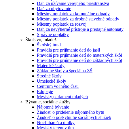
Daň za užívanie verejného priestranstva
Daň za ubytovanie
Miestny poplatok za komunálne odpady
Miestny poplatok za drobné stavebné odpady
Miestny poplatok za rozvoj
Daň za nevýherné prístroje a predajné automaty
Správne poplatky
Školstvo, mládež
Školský úrad
Pravidlá pre prijímanie detí do jaslí
Pravidlá pre prijímanie detí do materských škôl
Pravidlá pre prijímanie detí do základných škôl
Materské školy
Základné školy a špeciálna ZŠ
Stredné školy
Umelecké školy
Centrum voľného času
Edupage
Mestský parlament mladých
Bývanie, sociálne služby
Nájomné bývanie
Žiadosť o pridelenie nájomného bytu
Žiadosť o poskytnutie sociálnych služieb
Nocľaháreň a útulky
Mestský terénny tím