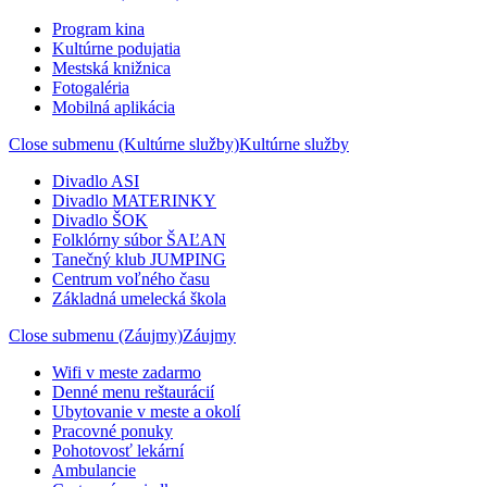
Program kina
Kultúrne podujatia
Mestská knižnica
Fotogaléria
Mobilná aplikácia
Close submenu (Kultúrne služby)
Kultúrne služby
Divadlo ASI
Divadlo MATERINKY
Divadlo ŠOK
Folklórny súbor ŠAĽAN
Tanečný klub JUMPING
Centrum voľného času
Základná umelecká škola
Close submenu (Záujmy)
Záujmy
Wifi v meste zadarmo
Denné menu reštaurácií
Ubytovanie v meste a okolí
Pracovné ponuky
Pohotovosť lekární
Ambulancie