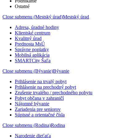
Podnikanie
Ostatné
Close submenu (Mestský úrad)
Mestský úrad
Adresa, úradné hodiny
Klientské centrum
Kvalitný úrad
Prednosta MsÚ
Správne poplatky
Mobilná aplikácia
SMARTCity Šaľa
Close submenu (Bývanie)
Bývanie
Prihlásenie na trvalý pobyt
Prihlásenie na prechodný pobyt
Zrušenie trvalého / prechodného pobytu
Pobyt občana v zahraničí
Nájomné bývanie
Zariadenia pre seniorov
Súpisné a orientačné čísla
Close submenu (Rodina)
Rodina
Narodenie dieťaťa