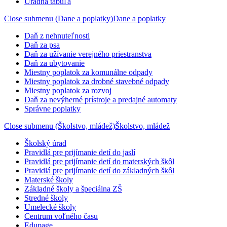
Úradná tabuľa
Close submenu (Dane a poplatky)
Dane a poplatky
Daň z nehnuteľnosti
Daň za psa
Daň za užívanie verejného priestranstva
Daň za ubytovanie
Miestny poplatok za komunálne odpady
Miestny poplatok za drobné stavebné odpady
Miestny poplatok za rozvoj
Daň za nevýherné prístroje a predajné automaty
Správne poplatky
Close submenu (Školstvo, mládež)
Školstvo, mládež
Školský úrad
Pravidlá pre prijímanie detí do jaslí
Pravidlá pre prijímanie detí do materských škôl
Pravidlá pre prijímanie detí do základných škôl
Materské školy
Základné školy a špeciálna ZŠ
Stredné školy
Umelecké školy
Centrum voľného času
Edupage