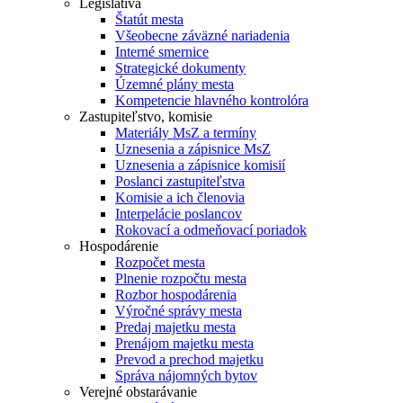
Legislatíva
Štatút mesta
Všeobecne záväzné nariadenia
Interné smernice
Strategické dokumenty
Územné plány mesta
Kompetencie hlavného kontrolóra
Zastupiteľstvo, komisie
Materiály MsZ a termíny
Uznesenia a zápisnice MsZ
Uznesenia a zápisnice komisií
Poslanci zastupiteľstva
Komisie a ich členovia
Interpelácie poslancov
Rokovací a odmeňovací poriadok
Hospodárenie
Rozpočet mesta
Plnenie rozpočtu mesta
Rozbor hospodárenia
Výročné správy mesta
Predaj majetku mesta
Prenájom majetku mesta
Prevod a prechod majetku
Správa nájomných bytov
Verejné obstarávanie