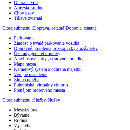
Ochrana vôd
Artézske studne
Chov psov
Túlavé zvieratá
Close submenu (Doprava, ostatné)
Doprava, ostatné
Parkovanie
Žiadosť o trvalé parkovanie vozidla
Dopravné povolenia, rozkopávky a uzávierky
Územný generel dopravy
Autobusové karty , cestovné poriadky
Mapa mesta
Kamerový systém a ochrana majetku
Verejné osvetlenie
Zimná údržba
Pohrebiská, virtuálny cintorín
Prenájom hrobového miesta
Close submenu (Služby)
Služby
Mestský úrad
Bývanie
Rodina
Výstavba