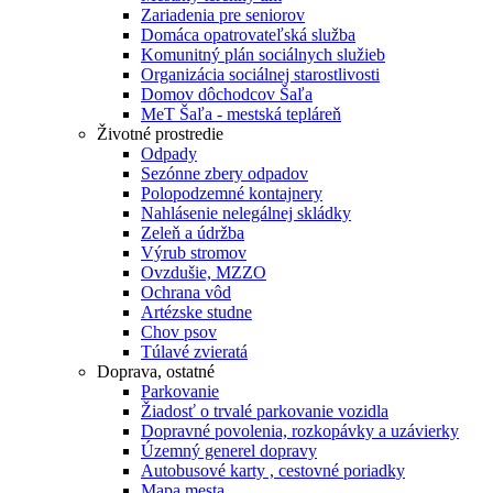
Zariadenia pre seniorov
Domáca opatrovateľská služba
Komunitný plán sociálnych služieb
Organizácia sociálnej starostlivosti
Domov dôchodcov Šaľa
MeT Šaľa - mestská tepláreň
Životné prostredie
Odpady
Sezónne zbery odpadov
Polopodzemné kontajnery
Nahlásenie nelegálnej skládky
Zeleň a údržba
Výrub stromov
Ovzdušie, MZZO
Ochrana vôd
Artézske studne
Chov psov
Túlavé zvieratá
Doprava, ostatné
Parkovanie
Žiadosť o trvalé parkovanie vozidla
Dopravné povolenia, rozkopávky a uzávierky
Územný generel dopravy
Autobusové karty , cestovné poriadky
Mapa mesta