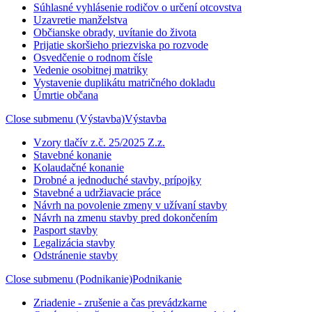
Súhlasné vyhlásenie rodičov o určení otcovstva
Uzavretie manželstva
Občianske obrady, uvítanie do života
Prijatie skoršieho priezviska po rozvode
Osvedčenie o rodnom čísle
Vedenie osobitnej matriky
Vystavenie duplikátu matričného dokladu
Úmrtie občana
Close submenu (Výstavba)
Výstavba
Vzory tlačív z.č. 25/2025 Z.z.
Stavebné konanie
Kolaudačné konanie
Drobné a jednoduché stavby, prípojky
Stavebné a udržiavacie práce
Návrh na povolenie zmeny v užívaní stavby
Návrh na zmenu stavby pred dokončením
Pasport stavby
Legalizácia stavby
Odstránenie stavby
Close submenu (Podnikanie)
Podnikanie
Zriadenie - zrušenie a čas prevádzkarne