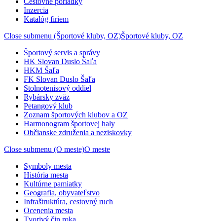
Cestovné poriadky
Inzercia
Katalóg firiem
Close submenu (Športové kluby, OZ)
Športové kluby, OZ
Športový servis a správy
HK Slovan Duslo Šaľa
HKM Šaľa
FK Slovan Duslo Šaľa
Stolnotenisový oddiel
Rybársky zväz
Petangový klub
Zoznam športových klubov a OZ
Harmonogram športovej haly
Občianske združenia a neziskovky
Close submenu (O meste)
O meste
Symboly mesta
História mesta
Kultúrne pamiatky
Geografia, obyvateľstvo
Infraštruktúra, cestovný ruch
Ocenenia mesta
Tvorivý čin roka