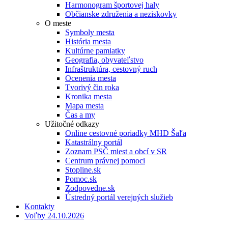
Harmonogram športovej haly
Občianske združenia a neziskovky
O meste
Symboly mesta
História mesta
Kultúrne pamiatky
Geografia, obyvateľstvo
Infraštruktúra, cestovný ruch
Ocenenia mesta
Tvorivý čin roka
Kronika mesta
Mapa mesta
Čas a my
Užitočné odkazy
Online cestovné poriadky MHD Šaľa
Katastrálny portál
Zoznam PSČ miest a obcí v SR
Centrum právnej pomoci
Stopline.sk
Pomoc.sk
Zodpovedne.sk
Ústredný portál verejných služieb
Kontakty
Voľby 24.10.2026