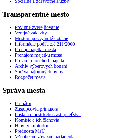
Sociálne a zdravotné služby
Transparentné mesto
Povinné zverejňovanie
Verejné zákazky
Mestom poskytnuté dotácie
Informácie podľa z.č.211/2000
Predaj majetku mesta
Prenájom majetku mesta
Prevod a prechod majetku
Archív výberových konaní
Správa nájomných bytov
Rozpočet mesta
Správa mesta
Primátor
Zástupcovia primátora
Poslanci mestského zastupiteľstva
Komisie a ich členovia
Hlavný kontrolór
Prednosta MsÚ
Všeobecne záväzné nariadenia