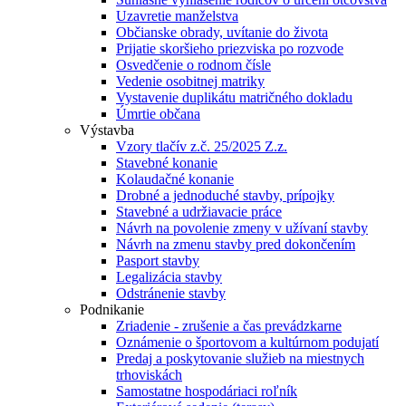
Uzavretie manželstva
Občianske obrady, uvítanie do života
Prijatie skoršieho priezviska po rozvode
Osvedčenie o rodnom čísle
Vedenie osobitnej matriky
Vystavenie duplikátu matričného dokladu
Úmrtie občana
Výstavba
Vzory tlačív z.č. 25/2025 Z.z.
Stavebné konanie
Kolaudačné konanie
Drobné a jednoduché stavby, prípojky
Stavebné a udržiavacie práce
Návrh na povolenie zmeny v užívaní stavby
Návrh na zmenu stavby pred dokončením
Pasport stavby
Legalizácia stavby
Odstránenie stavby
Podnikanie
Zriadenie - zrušenie a čas prevádzkarne
Oznámenie o športovom a kultúrnom podujatí
Predaj a poskytovanie služieb na miestnych
trhoviskách
Samostatne hospodáriaci roľník