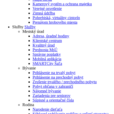
Kamerový systém a ochrana majetku
Verejné osvetlenie
Zimná údržba
Pohrebiská, virtuálny cintorín
Prenájom hrobového miesta
Služby
Služby
Mestský úrad
Adresa, úradné hodiny
Klientské centrum
Kvalitný úrad
Prednosta MsÚ
Správne poplatky
Mobilná aplikácia
SMARTCity Šaľa
Bývanie
Prihlásenie na trvalý pobyt
Prihlásenie na prechodný pobyt
Zrušenie trvalého / prechodného pobytu
Pobyt občana v zahraničí
Nájomné bývanie
Zariadenia pre seniorov
Súpisné a orientačné čísla
Rodina
Narodenie dieťaťa
Súhlasné vyhlásenie rodičov o určení otcovstva