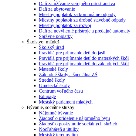
Daň za užívanie verejného priestranstva
Daň za ubytovanie
Miestny poplatok za komunálne odpady
Miestny poplatok za drobné stavebné odpady
Miestny poplatok za rozvoj
Daň za nevýherné prístroje a predajné automaty
Správne poplatky
Školstvo, mládež
Školský úrad
Pravidlá pre prijímanie detí do jaslí
Pravidlá pre prijímanie detí do materských škôl
Pravidlá pre prijímanie detí do základných škôl
Materské školy
Základné školy a špeciálna ZŠ
Stredné školy
Umelecké školy
Centrum voľného času
Edupage
Mestský parlament mladých
Bývanie, sociálne služby
Nájomné bývanie
Žiadosť o pridelenie nájomného bytu
Žiadosť o poskytnutie sociálnych služieb
Nocľaháreň a útulky
Mestský terénny tím