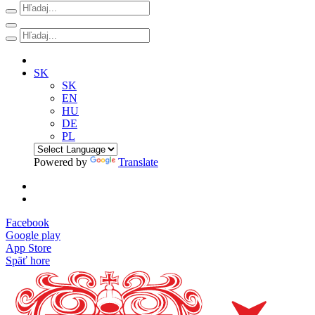
SK
SK
EN
HU
DE
PL
Powered by
Translate
Facebook
Google play
App Store
Späť hore