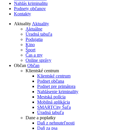
Nahlás kriminalitu
Podnety občanov
Kontakty
Aktuality
Aktuality
Aktuálne
Úradná tabuľa
Podujatia
Kino
Šport
Čas a my
Online správy
Občan
Občan
Klientské centrum
Klientské centrum
Podnet občana
Podnet pre primátora
Nahlásenie kriminality
Mestská polícia
Mobilná aplikácia
SMARTCity Šaľa
Úradná tabuľa
Dane a poplatky
Daň z nehnuteľnosti
Daň za psa