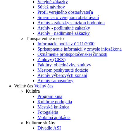
Verejné zákazky
Súťaž návrhov
Profil verejného obstarávateľa
Smernica o verejnom obstarávaní
Archív - zákazky s nízkou hodnotou
Archív - podlimitné zákazky
Archív - nadlimitné zákazky
Transparentné mesto
Informácie podľa z.č.211/2000
Sprístupnenie informácií v zmysle infozákona
Oznámenie protispoločenskej činnosti
Zmluvy (CRZ)
Faktúry, objednávky, zmluvy
Mestom poskytnuté dotácie
Archív výberových konaní
Archív samosprávy
Voľný čas
Voľný čas
Kultúra
Program kina
Kultúrne podujatia
Mestská knižnica
Fotogaléria
Mobilná aplikácia
Kultúrne služby
Divadlo ASI