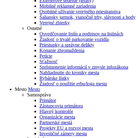
Exteriérové sedenie (terasy)
Mobilné reklamné zariadenia
Osobitné užívanie verejného priestranstva
Šaliansky jarmok, vianočné trhy, slávnosti a hody
Verejné zbierky
Ostatné
Osvedčovanie listín a podpisov na listinách
Žiadosť o trvalé parkovanie vozidla
Priestupky a správne delikty
Konanie zhromaždenia
Petície
Sťažnosť
Sprístupnenie informácií v zmysle infozákona
Nahliadnutie do kroniky mesta
Rybárske lístky
Žiadosť o použitie erbu/loga mesta
Mesto
Mesto
Samospráva
Primátor
Zástupcovia primátora
Hlavný kontrolór
Organizácie mesta
Partnerské mestá
Projekty EU a rozvoj mesta
Investičné zámery mesta