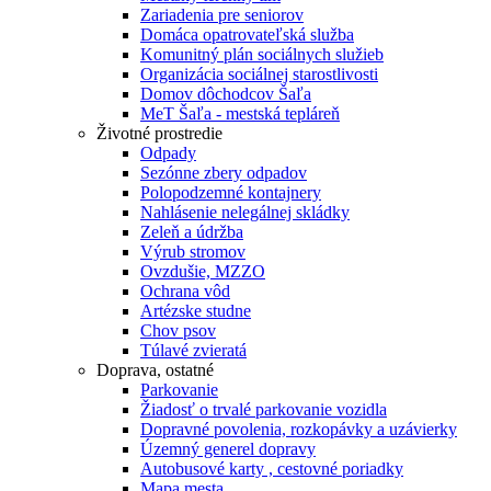
Zariadenia pre seniorov
Domáca opatrovateľská služba
Komunitný plán sociálnych služieb
Organizácia sociálnej starostlivosti
Domov dôchodcov Šaľa
MeT Šaľa - mestská tepláreň
Životné prostredie
Odpady
Sezónne zbery odpadov
Polopodzemné kontajnery
Nahlásenie nelegálnej skládky
Zeleň a údržba
Výrub stromov
Ovzdušie, MZZO
Ochrana vôd
Artézske studne
Chov psov
Túlavé zvieratá
Doprava, ostatné
Parkovanie
Žiadosť o trvalé parkovanie vozidla
Dopravné povolenia, rozkopávky a uzávierky
Územný generel dopravy
Autobusové karty , cestovné poriadky
Mapa mesta