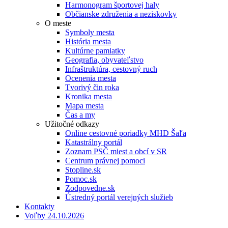
Harmonogram športovej haly
Občianske združenia a neziskovky
O meste
Symboly mesta
História mesta
Kultúrne pamiatky
Geografia, obyvateľstvo
Infraštruktúra, cestovný ruch
Ocenenia mesta
Tvorivý čin roka
Kronika mesta
Mapa mesta
Čas a my
Užitočné odkazy
Online cestovné poriadky MHD Šaľa
Katastrálny portál
Zoznam PSČ miest a obcí v SR
Centrum právnej pomoci
Stopline.sk
Pomoc.sk
Zodpovedne.sk
Ústredný portál verejných služieb
Kontakty
Voľby 24.10.2026