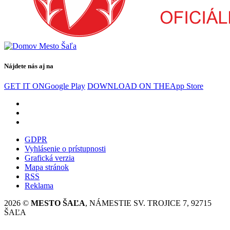
Nájdete nás aj na
GET IT ON
Google Play
DOWNLOAD ON THE
App Store
GDPR
Vyhlásenie o prístupnosti
Grafická verzia
Mapa stránok
RSS
Reklama
2026 ©
MESTO ŠAĽA
, NÁMESTIE SV. TROJICE 7, 92715
ŠAĽA