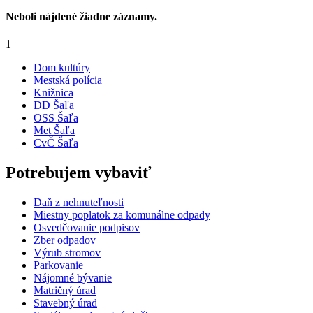
Neboli nájdené žiadne záznamy.
1
Dom kultúry
Mestská polícia
Knižnica
DD Šaľa
OSS Šaľa
Met Šaľa
CvČ Šaľa
Potrebujem vybaviť
Daň z nehnuteľnosti
Miestny poplatok za komunálne odpady
Osvedčovanie podpisov
Zber odpadov
Výrub stromov
Parkovanie
Nájomné bývanie
Matričný úrad
Stavebný úrad