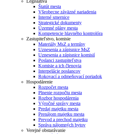
Legislatíva
Štatút mesta
Všeobecne záväzné nariadenia
Interné smernice
Strategické dokumenty
Územné plány mesta
Kompetencie hlavného kontrolóra
Zastupiteľstvo, komisie
Materiály MsZ a termíny
Uznesenia a zápisnice MsZ
Uznesenia a zápisnice komisií
Poslanci zastupiteľstva
Komisie a ich členovia
Interpelácie poslancov
Rokovací a odmeňovací poriadok
Hospodárenie
Rozpočet mesta
Plnenie rozpočtu mesta
Rozbor hospodárenia
Výročné správy mesta
Predaj majetku mesta
Prenájom majetku mesta
Prevod a prechod majetku
Správa nájomných bytov
Verejné obstarávanie