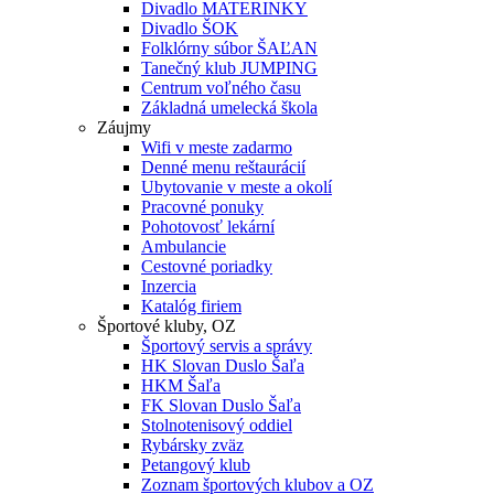
Divadlo MATERINKY
Divadlo ŠOK
Folklórny súbor ŠAĽAN
Tanečný klub JUMPING
Centrum voľného času
Základná umelecká škola
Záujmy
Wifi v meste zadarmo
Denné menu reštaurácií
Ubytovanie v meste a okolí
Pracovné ponuky
Pohotovosť lekární
Ambulancie
Cestovné poriadky
Inzercia
Katalóg firiem
Športové kluby, OZ
Športový servis a správy
HK Slovan Duslo Šaľa
HKM Šaľa
FK Slovan Duslo Šaľa
Stolnotenisový oddiel
Rybársky zväz
Petangový klub
Zoznam športových klubov a OZ