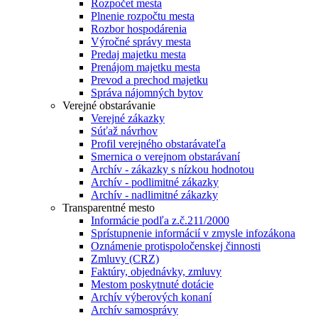
Rozpočet mesta
Plnenie rozpočtu mesta
Rozbor hospodárenia
Výročné správy mesta
Predaj majetku mesta
Prenájom majetku mesta
Prevod a prechod majetku
Správa nájomných bytov
Verejné obstarávanie
Verejné zákazky
Súťaž návrhov
Profil verejného obstarávateľa
Smernica o verejnom obstarávaní
Archív - zákazky s nízkou hodnotou
Archív - podlimitné zákazky
Archív - nadlimitné zákazky
Transparentné mesto
Informácie podľa z.č.211/2000
Sprístupnenie informácií v zmysle infozákona
Oznámenie protispoločenskej činnosti
Zmluvy (CRZ)
Faktúry, objednávky, zmluvy
Mestom poskytnuté dotácie
Archív výberových konaní
Archív samosprávy