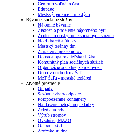
Centrum voľného času
Edupage
Mestský parlament mladých
Bývanie, sociálne služby
Nájomné bývanie
Žiadosť o pridelenie nájomného bytu
Žiadosť o poskytnutie sociálnych služieb
Nocľaháreň a útulky
Mestský terénny tím
Zariadenia pre seniorov
Domáca opatrovateľská služba
Komunitný plán sociálnych služieb
Organizácia sociálnej starostlivosti
Domov dôchodcov Šaľa
MeT Šaľa - mestská tepláreň
Životné prostredie
Odpady
Sezónne zbery odpadov
Polopodzemné kontajnery
Nahlásenie nelegálnej skládky
Zeleň a údržba
Výrub stromov
Ovzdušie, MZZO
Ochrana vôd
Artézske studne