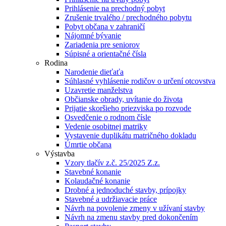
Prihlásenie na prechodný pobyt
Zrušenie trvalého / prechodného pobytu
Pobyt občana v zahraničí
Nájomné bývanie
Zariadenia pre seniorov
Súpisné a orientačné čísla
Rodina
Narodenie dieťaťa
Súhlasné vyhlásenie rodičov o určení otcovstva
Uzavretie manželstva
Občianske obrady, uvítanie do života
Prijatie skoršieho priezviska po rozvode
Osvedčenie o rodnom čísle
Vedenie osobitnej matriky
Vystavenie duplikátu matričného dokladu
Úmrtie občana
Výstavba
Vzory tlačív z.č. 25/2025 Z.z.
Stavebné konanie
Kolaudačné konanie
Drobné a jednoduché stavby, prípojky
Stavebné a udržiavacie práce
Návrh na povolenie zmeny v užívaní stavby
Návrh na zmenu stavby pred dokončením