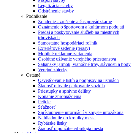
Pasport stavby
Legalizácia stavby
Odstránenie stavby
Podnikanie
Zriadenie - zrušenie a čas prevádzkarne
Oznámenie o športovom a kultúrnom podujatí
Predaj a poskytovanie služieb na miestnych
trhoviskách
Samostatne hospodáriaci roľník
Exteriérové sedenie (terasy)
Mobilné reklamné zariadenia
Osobitné užívanie verejného priestranstva
Šaliansky jarmok, vianočné trhy, slávnosti a hody
Verejné zbierky
Ostatné
Osvedčovanie listín a podpisov na listinách
Žiadosť o trvalé parkovanie vozidla
Priestupky a správne delikty
Konanie zhromaždenia
Petície
Sťažnosť
Sprístupnenie informácií v zmysle infozákona
Nahliadnutie do kroniky mesta
Rybárske lístky
Žiadosť o použitie erbu/loga mesta