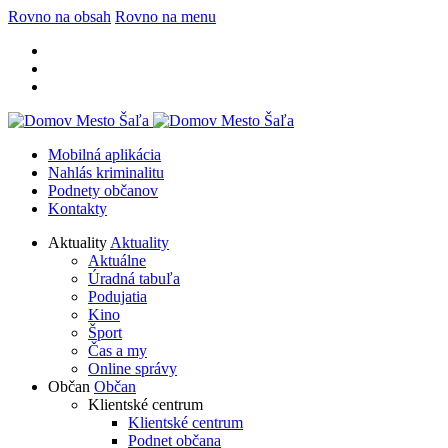
Rovno na obsah
Rovno na menu
Mobilná aplikácia
Nahlás kriminalitu
Podnety občanov
Kontakty
Aktuality
Aktuality
Aktuálne
Úradná tabuľa
Podujatia
Kino
Šport
Čas a my
Online správy
Občan
Občan
Klientské centrum
Klientské centrum
Podnet občana