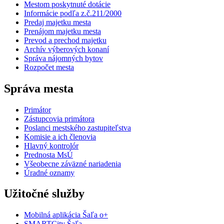
Mestom poskytnuté dotácie
Informácie podľa z.č.211/2000
Predaj majetku mesta
Prenájom majetku mesta
Prevod a prechod majetku
Archív výberových konaní
Správa nájomných bytov
Rozpočet mesta
Správa mesta
Primátor
Zástupcovia primátora
Poslanci mestského zastupiteľstva
Komisie a ich členovia
Hlavný kontrolór
Prednosta MsÚ
Všeobecne záväzné nariadenia
Úradné oznamy
Užitočné služby
Mobilná aplikácia Šaľa o+
SMARTCity Šaľa