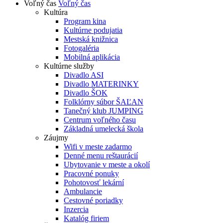
Voľný čas
Voľný čas
Kultúra
Program kina
Kultúrne podujatia
Mestská knižnica
Fotogaléria
Mobilná aplikácia
Kultúrne služby
Divadlo ASI
Divadlo MATERINKY
Divadlo ŠOK
Folklórny súbor ŠAĽAN
Tanečný klub JUMPING
Centrum voľného času
Základná umelecká škola
Záujmy
Wifi v meste zadarmo
Denné menu reštaurácií
Ubytovanie v meste a okolí
Pracovné ponuky
Pohotovosť lekární
Ambulancie
Cestovné poriadky
Inzercia
Katalóg firiem