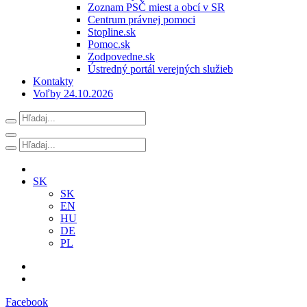
Zoznam PSČ miest a obcí v SR
Centrum právnej pomoci
Stopline.sk
Pomoc.sk
Zodpovedne.sk
Ústredný portál verejných služieb
Kontakty
Voľby 24.10.2026
SK
SK
EN
HU
DE
PL
Facebook