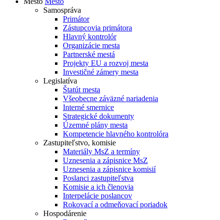
Mesto
Mesto
Samospráva
Primátor
Zástupcovia primátora
Hlavný kontrolór
Organizácie mesta
Partnerské mestá
Projekty EU a rozvoj mesta
Investičné zámery mesta
Legislatíva
Štatút mesta
Všeobecne záväzné nariadenia
Interné smernice
Strategické dokumenty
Územné plány mesta
Kompetencie hlavného kontrolóra
Zastupiteľstvo, komisie
Materiály MsZ a termíny
Uznesenia a zápisnice MsZ
Uznesenia a zápisnice komisií
Poslanci zastupiteľstva
Komisie a ich členovia
Interpelácie poslancov
Rokovací a odmeňovací poriadok
Hospodárenie