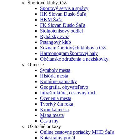
Športové kluby, OZ
Športový servis a správy
HK Slovan Duslo Šaľa
HKM Šaľa
FK Slovan Duslo Šaľa
Stolnotenisový oddiel
Rybársky zväz
Petangový klub
Zoznam športových klubov a OZ
Harmonogram športovej haly
Občianske združenia a neziskovky
O meste
Symboly mesta
História mesta
Kultúrne pamiatky
Geografia, obyvateľstvo
Infraštruktúra, cestovný ruch
Ocenenia mesta
Tvorivý čin roka
Kronika mesta
Mapa mesta
Čas a my
Užitočné odkazy
Online cestovné poriadky MHD Šaľa
Katastrálny portál