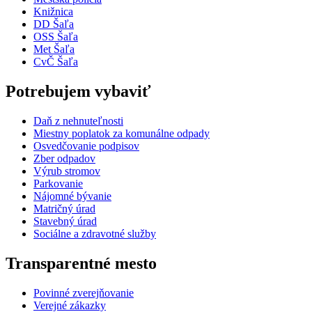
Knižnica
DD Šaľa
OSS Šaľa
Met Šaľa
CvČ Šaľa
Potrebujem vybaviť
Daň z nehnuteľnosti
Miestny poplatok za komunálne odpady
Osvedčovanie podpisov
Zber odpadov
Výrub stromov
Parkovanie
Nájomné bývanie
Matričný úrad
Stavebný úrad
Sociálne a zdravotné služby
Transparentné mesto
Povinné zverejňovanie
Verejné zákazky