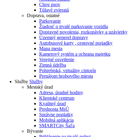
Chov psov
Túlavé zvieratá
Doprava, ostatné
Parkovanie
Žiadosť o trvalé parkovanie vozidla
Dopravné povolenia, rozkopávky a uzávierky
Územný generel dopravy
Autobusové karty , cestovné poriadky
Mapa mesta
Kamerový systém a ochrana majetku
Verejné osvetlenie
Zimná údržba
Pohrebiská, virtuálny cintorín
Prenájom hrobového miesta
Služby
Služby
Mestský úrad
Adresa, úradné hodiny
Klientské centrum
Kvalitný úrad
Prednosta MsÚ
Správne poplatky
Mobilná aplikácia
SMARTCity Šaľa
Bývanie
Prihlásenie na trvalý pobyt