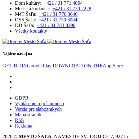
Dom kultúry:
+421 / 31 771 4054
Mestská knižnica:
+421 / 31 770 2228
MeT Šaľa:
+421 / 31 770 3646
OSS Šaľa:
+421 / 31 770 6084
DD Šaľa:
+421 / 31 783 8390
Všetky kontakty
Nájdete nás aj na
GET IT ON
Google Play
DOWNLOAD ON THE
App Store
GDPR
Vyhlásenie o prístupnosti
Verzia pre slabozrakých
Mapa stránok
RSS
Reklama
2026 ©
MESTO ŠAĽA
, NÁMESTIE SV. TROJICE 7, 92715