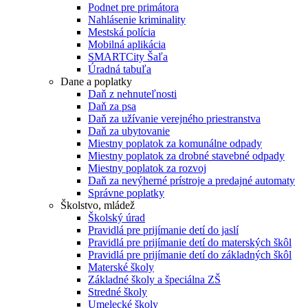
Podnet pre primátora
Nahlásenie kriminality
Mestská polícia
Mobilná aplikácia
SMARTCity Šaľa
Úradná tabuľa
Dane a poplatky
Daň z nehnuteľnosti
Daň za psa
Daň za užívanie verejného priestranstva
Daň za ubytovanie
Miestny poplatok za komunálne odpady
Miestny poplatok za drobné stavebné odpady
Miestny poplatok za rozvoj
Daň za nevýherné prístroje a predajné automaty
Správne poplatky
Školstvo, mládež
Školský úrad
Pravidlá pre prijímanie detí do jaslí
Pravidlá pre prijímanie detí do materských škôl
Pravidlá pre prijímanie detí do základných škôl
Materské školy
Základné školy a špeciálna ZŠ
Stredné školy
Umelecké školy