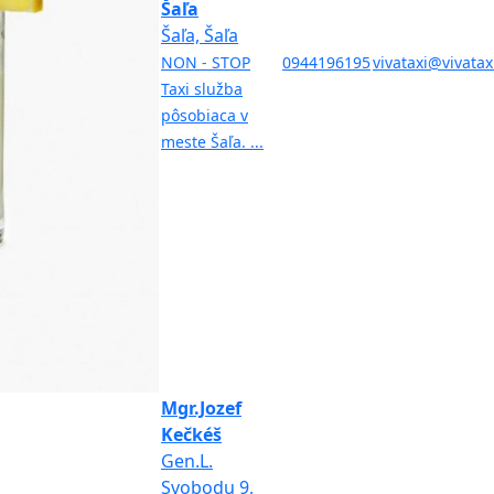
Šaľa
Šaľa, Šaľa
NON - STOP
0944196195
vivataxi@vivatax
Taxi služba
pôsobiaca v
meste Šaľa. ...
Mgr.Jozef
Kečkéš
Gen.L.
Svobodu 9,