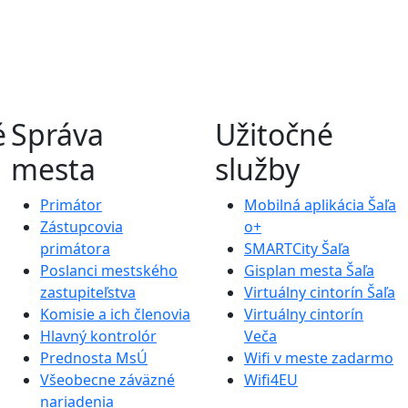
é
Správa
Užitočné
mesta
služby
Primátor
Mobilná aplikácia Šaľa
Zástupcovia
o+
primátora
SMARTCity Šaľa
Poslanci mestského
Gisplan mesta Šaľa
zastupiteľstva
Virtuálny cintorín Šaľa
Komisie a ich členovia
Virtuálny cintorín
Hlavný kontrolór
Veča
Prednosta MsÚ
Wifi v meste zadarmo
Všeobecne záväzné
Wifi4EU
nariadenia