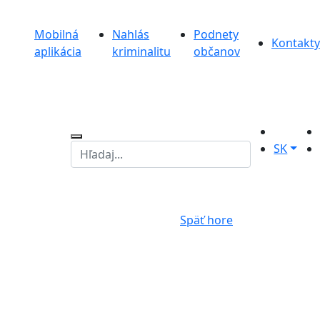
Mobilná
Nahlás
Podnety
Kontakty
aplikácia
kriminalitu
občanov
SK
Späť hore