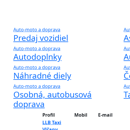
Auto-moto a doprava
Au
Predaj vozidiel
A
Auto-moto a doprava
Au
Autodoplnky
A
Auto-moto a doprava
Au
Náhradné diely
Č
Auto-moto a doprava
Au
Osobná, autobusová
T
doprava
Profil
Mobil
E-mail
LLB Taxi
Vlčany