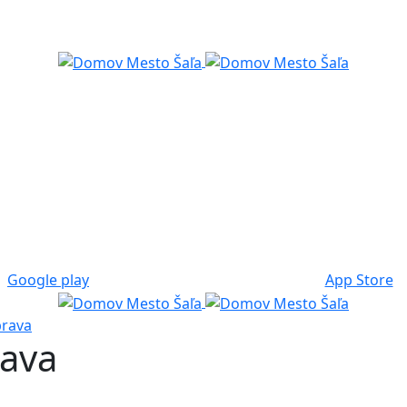
Google play
App Store
prava
rava