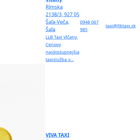
Rímska
2138/3, 927 05
Šaľa-Veča,
0948 067
taxi@llbtaxi.sk
Šaľa
985
LLB Taxi Vlčany,
Cenovo
najdostupnejšia
taxislužba v...
VIVA TAXI