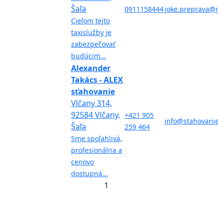
Šaľa
0911158444
joke.preprava@
Cieľom tejto
taxislužby je
zabezpečovať
budúcim...
Alexander
Takács - ALEX
sťahovanie
Vlčany 314,
92584 Vlčany,
+421 905
info@stahovanie
Šaľa
259 464
Sme spoľahlivá,
profesionálna a
cenovo
dostupná...
1