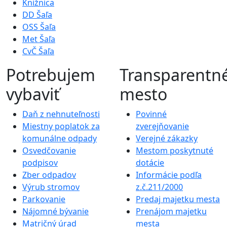
Knižnica
DD Šaľa
OSS Šaľa
Met Šaľa
CvČ Šaľa
Potrebujem
Transparentn
vybaviť
mesto
Daň z nehnuteľnosti
Povinné
Miestny poplatok za
zverejňovanie
komunálne odpady
Verejné zákazky
Osvedčovanie
Mestom poskytnuté
podpisov
dotácie
Zber odpadov
Informácie podľa
Výrub stromov
z.č.211/2000
Parkovanie
Predaj majetku mesta
Nájomné bývanie
Prenájom majetku
Matričný úrad
mesta