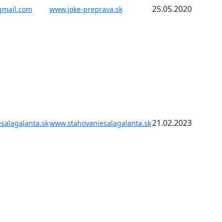
25.05.2020
gmail.com
www.joke-preprava.sk
21.02.2023
salagalanta.sk
www.stahovaniesalagalanta.sk