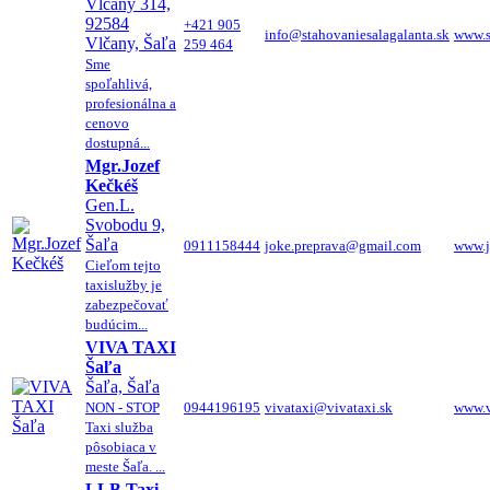
Vlčany 314,
92584
+421 905
info@stahovaniesalagalanta.sk
www.s
Vlčany, Šaľa
259 464
Sme
spoľahlivá,
profesionálna a
cenovo
dostupná...
Mgr.Jozef
Kečkéš
Gen.L.
Svobodu 9,
Šaľa
0911158444
joke.preprava@gmail.com
www.j
Cieľom tejto
taxislužby je
zabezpečovať
budúcim...
VIVA TAXI
Šaľa
Šaľa, Šaľa
NON - STOP
0944196195
vivataxi@vivataxi.sk
www.v
Taxi služba
pôsobiaca v
meste Šaľa. ...
LLB Taxi