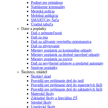
Podnet pre primátora
Nahlásenie kriminality
Mestská polícia
Mobilná aplikácia
SMARTCity Šaľa
Úradná tabuľa
Dane a poplatky
Daň z nehnuteľnosti
Daň za psa
Daň za užívanie verejného priestranstva
Daň za ubytovanie
Miestny poplatok za komunálne odpady
Miestny poplatok za drobné stavebné odpady
Miestny poplatok za rozvoj
Daň za nevýherné prístroje a predajné automaty
Správne poplatky
Školstvo, mládež
Školský úrad
Pravidlá pre prijímanie detí do jaslí
Pravidlá pre prijímanie detí do materských škôl
Pravidlá pre prijímanie detí do základných škôl
Materské školy
Základné školy a špeciálna ZŠ
Stredné školy
Umelecké školy