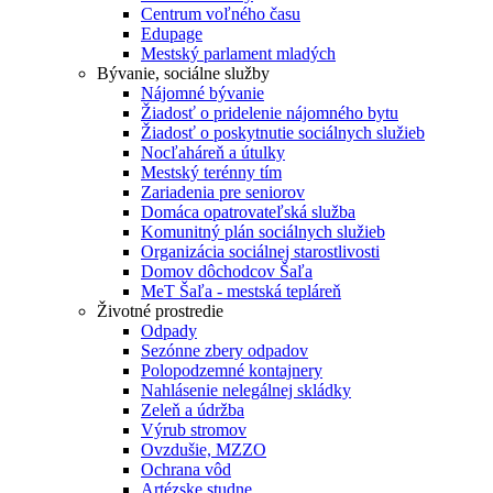
Centrum voľného času
Edupage
Mestský parlament mladých
Bývanie, sociálne služby
Nájomné bývanie
Žiadosť o pridelenie nájomného bytu
Žiadosť o poskytnutie sociálnych služieb
Nocľaháreň a útulky
Mestský terénny tím
Zariadenia pre seniorov
Domáca opatrovateľská služba
Komunitný plán sociálnych služieb
Organizácia sociálnej starostlivosti
Domov dôchodcov Šaľa
MeT Šaľa - mestská tepláreň
Životné prostredie
Odpady
Sezónne zbery odpadov
Polopodzemné kontajnery
Nahlásenie nelegálnej skládky
Zeleň a údržba
Výrub stromov
Ovzdušie, MZZO
Ochrana vôd
Artézske studne