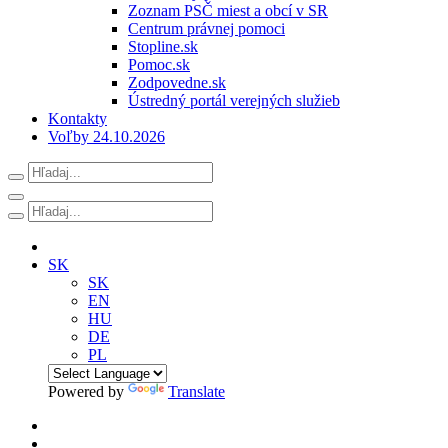
Zoznam PSČ miest a obcí v SR
Centrum právnej pomoci
Stopline.sk
Pomoc.sk
Zodpovedne.sk
Ústredný portál verejných služieb
Kontakty
Voľby 24.10.2026
SK
SK
EN
HU
DE
PL
Powered by
Translate