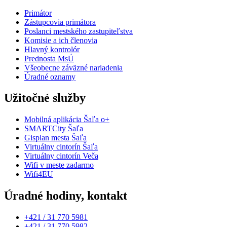
Primátor
Zástupcovia primátora
Poslanci mestského zastupiteľstva
Komisie a ich členovia
Hlavný kontrolór
Prednosta MsÚ
Všeobecne záväzné nariadenia
Úradné oznamy
Užitočné služby
Mobilná aplikácia Šaľa o+
SMARTCity Šaľa
Gisplan mesta Šaľa
Virtuálny cintorín Šaľa
Virtuálny cintorín Veča
Wifi v meste zadarmo
Wifi4EU
Úradné hodiny, kontakt
+421 / 31 770 5981
+421 / 31 770 5982