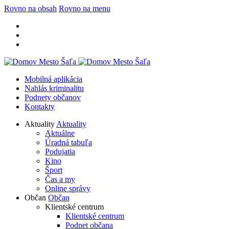
Rovno na obsah
Rovno na menu
Mobilná aplikácia
Nahlás kriminalitu
Podnety občanov
Kontakty
Aktuality
Aktuality
Aktuálne
Úradná tabuľa
Podujatia
Kino
Šport
Čas a my
Online správy
Občan
Občan
Klientské centrum
Klientské centrum
Podnet občana