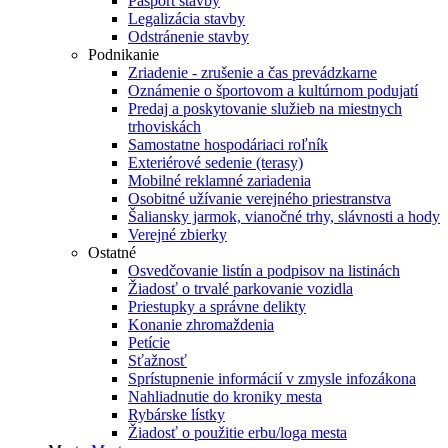
Pasport stavby
Legalizácia stavby
Odstránenie stavby
Podnikanie
Zriadenie - zrušenie a čas prevádzkarne
Oznámenie o športovom a kultúrnom podujatí
Predaj a poskytovanie služieb na miestnych
trhoviskách
Samostatne hospodáriaci roľník
Exteriérové sedenie (terasy)
Mobilné reklamné zariadenia
Osobitné užívanie verejného priestranstva
Šaliansky jarmok, vianočné trhy, slávnosti a hody
Verejné zbierky
Ostatné
Osvedčovanie listín a podpisov na listinách
Žiadosť o trvalé parkovanie vozidla
Priestupky a správne delikty
Konanie zhromaždenia
Petície
Sťažnosť
Sprístupnenie informácií v zmysle infozákona
Nahliadnutie do kroniky mesta
Rybárske lístky
Žiadosť o použitie erbu/loga mesta