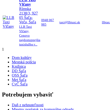
Vlčany
Rímska
2138/3, 927
05 Šaľa-
0948 067
Veča, Šaľa
taxi@llbtaxi.sk
llbtax
985
LLB Taxi
Vlčany,
Cenovo
najdostupnejšia
taxislužba v...
1
Dom kultúry
Mestská polícia
Knižnica
DD Šaľa
OSS Šaľa
Met Šaľa
CvČ Šaľa
Potrebujem vybaviť
Daň z nehnuteľnosti
Miestny poplatok za komunálne odpady