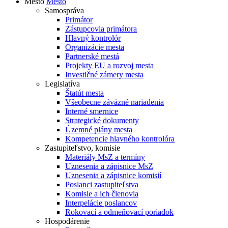
Mesto
Mesto
Samospráva
Primátor
Zástupcovia primátora
Hlavný kontrolór
Organizácie mesta
Partnerské mestá
Projekty EU a rozvoj mesta
Investičné zámery mesta
Legislatíva
Štatút mesta
Všeobecne záväzné nariadenia
Interné smernice
Strategické dokumenty
Územné plány mesta
Kompetencie hlavného kontrolóra
Zastupiteľstvo, komisie
Materiály MsZ a termíny
Uznesenia a zápisnice MsZ
Uznesenia a zápisnice komisií
Poslanci zastupiteľstva
Komisie a ich členovia
Interpelácie poslancov
Rokovací a odmeňovací poriadok
Hospodárenie