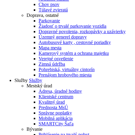
Chov psov
Túlavé zvieratá
Doprava, ostatné
Parkovanie
Žiadosť o trvalé parkovanie vozidla
Dopravné povolenia, rozkopávky a uzávierky
Územný generel dopravy
Autobusové karty , cestovné poriadky
Mapa mesta
Kamerový systém a ochrana majetku
Verejné osvetlenie
Zimná údržba
Pohrebiská, virtuálny cintorín
Prenájom hrobového miesta
Služby
Služby
Mestský úrad
Adresa, úradné hodiny
Klientské centrum
Kvalitný úrad
Prednosta MsÚ
Správne poplatky
Mobilná aplikácia
SMARTCity Šaľa
Bývanie
Prihlásenie na trvalý pobyt