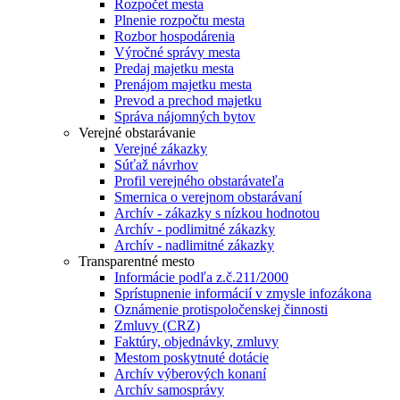
Rozpočet mesta
Plnenie rozpočtu mesta
Rozbor hospodárenia
Výročné správy mesta
Predaj majetku mesta
Prenájom majetku mesta
Prevod a prechod majetku
Správa nájomných bytov
Verejné obstarávanie
Verejné zákazky
Súťaž návrhov
Profil verejného obstarávateľa
Smernica o verejnom obstarávaní
Archív - zákazky s nízkou hodnotou
Archív - podlimitné zákazky
Archív - nadlimitné zákazky
Transparentné mesto
Informácie podľa z.č.211/2000
Sprístupnenie informácií v zmysle infozákona
Oznámenie protispoločenskej činnosti
Zmluvy (CRZ)
Faktúry, objednávky, zmluvy
Mestom poskytnuté dotácie
Archív výberových konaní
Archív samosprávy