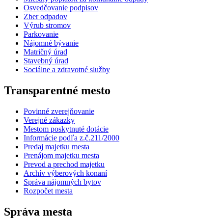
Osvedčovanie podpisov
Zber odpadov
Výrub stromov
Parkovanie
Nájomné bývanie
Matričný úrad
Stavebný úrad
Sociálne a zdravotné služby
Transparentné mesto
Povinné zverejňovanie
Verejné zákazky
Mestom poskytnuté dotácie
Informácie podľa z.č.211/2000
Predaj majetku mesta
Prenájom majetku mesta
Prevod a prechod majetku
Archív výberových konaní
Správa nájomných bytov
Rozpočet mesta
Správa mesta