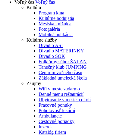
Voľný čas
Voľný čas
Kultúra
Program kina
Kultúrne podujatia
Mestská knižnica
Fotogaléria
Mobilná aplikácia
Kultúrne služby
Divadlo ASI
Divadlo MATERINKY
Divadlo ŠOK
Folklórny súbor ŠAĽAN
Tanečný klub JUMPING
Centrum voľného času
Základná umelecká škola
Záujmy
Wifi v meste zadarmo
Denné menu reštaurácií
Ubytovanie v meste a okolí
Pracovné ponuky
Pohotovosť lekární
Ambulancie
Cestovné poriadky
Inzercia
Katalóg firiem