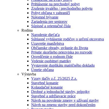
Prihlásenie na prechodný pobyt
Zrušenie trvalého / prechodného pobytu
Pobyt občana v zahraničí
Nájomné bývanie
Zariadenia pre seniorov
Súpisné a orientačné čísla
Rodina
Narodenie dieťaťa
Súhlasné vyhlásenie rodičov o určení otcovstva
Uzavretie manželstva
Občianske obrady, uvítanie do života
Prijatie skoršieho priezviska po rozvode
Osvedčenie o rodnom čísle
Vedenie osobitnej matriky
Vystavenie duplikátu matričného dokladu
Úmrtie občana
Výstavba
Vzory tlačív z.č. 25/2025 Z.z.
Stavebné konanie
Kolaudačné konanie
Drobné a jednoduché stavby, prípojky
Stavebné a udržiavacie práce
Návrh na povolenie zmeny v užívaní stavby
Návrh na zmenu stavby pred dokončením