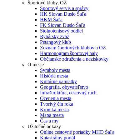
Športové kluby, OZ
Športový servis a správy
HK Slovan Duslo Šaľa
HKM Šaľa
FK Slovan Duslo Šaľa
Stolnotenisový oddiel
Rybársky zväz
Petangový klub
Zoznam športových klubov a OZ
Harmonogram športovej haly
Občianske združenia a neziskovky
O meste
Symboly mesta
História mesta
Kultúrne pamiatky
Geografia, obyvateľstvo
Infraštruktúra, cestovný ruch
Ocenenia mesta
Tvorivý čin roka
Kronika mesta
Mapa mesta
Čas a my
Užitočné odkazy
Online cestovné poriadky MHD Šaľa
Katastrálny portál