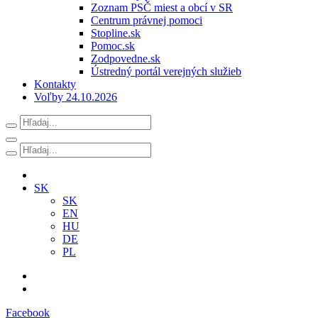
Zoznam PSČ miest a obcí v SR
Centrum právnej pomoci
Stopline.sk
Pomoc.sk
Zodpovedne.sk
Ústredný portál verejných služieb
Kontakty
Voľby 24.10.2026
SK
SK
EN
HU
DE
PL
Facebook