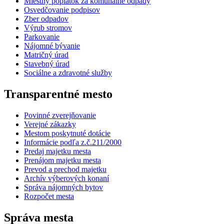
Miestny poplatok za komunálne odpady
Osvedčovanie podpisov
Zber odpadov
Výrub stromov
Parkovanie
Nájomné bývanie
Matričný úrad
Stavebný úrad
Sociálne a zdravotné služby
Transparentné mesto
Povinné zverejňovanie
Verejné zákazky
Mestom poskytnuté dotácie
Informácie podľa z.č.211/2000
Predaj majetku mesta
Prenájom majetku mesta
Prevod a prechod majetku
Archív výberových konaní
Správa nájomných bytov
Rozpočet mesta
Správa mesta