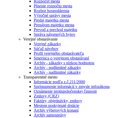
Rozpočet mesta
Plnenie rozpočtu mesta
Rozbor hospodárenia
Výročné správy mesta
Predaj majetku mesta
Prenájom majetku mesta
Prevod a prechod majetku
Správa nájomných bytov
Verejné obstarávanie
Verejné zákazky
Súťaž návrhov
Profil verejného obstarávateľa
Smernica o verejnom obstarávaní
Archív - zákazky s nízkou hodnotou
Archív - podlimitné zákazky
Archív - nadlimitné zákazky
Transparentné mesto
Informácie podľa z.č.211/2000
Sprístupnenie informácií v zmysle infozákona
Oznámenie protispoločenskej činnosti
Zmluvy (CRZ)
Faktúry, objednávky, zmluvy
Mestom poskytnuté dotácie
Archív výberových konaní
Archív samosprávy