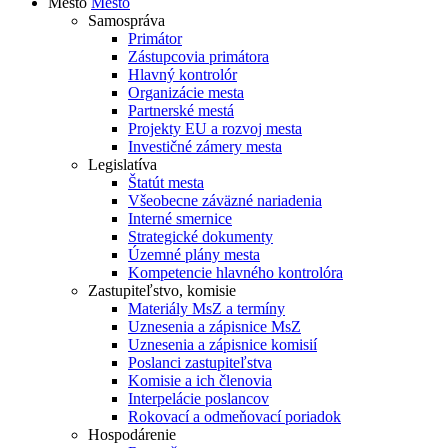
Mesto
Mesto
Samospráva
Primátor
Zástupcovia primátora
Hlavný kontrolór
Organizácie mesta
Partnerské mestá
Projekty EU a rozvoj mesta
Investičné zámery mesta
Legislatíva
Štatút mesta
Všeobecne záväzné nariadenia
Interné smernice
Strategické dokumenty
Územné plány mesta
Kompetencie hlavného kontrolóra
Zastupiteľstvo, komisie
Materiály MsZ a termíny
Uznesenia a zápisnice MsZ
Uznesenia a zápisnice komisií
Poslanci zastupiteľstva
Komisie a ich členovia
Interpelácie poslancov
Rokovací a odmeňovací poriadok
Hospodárenie