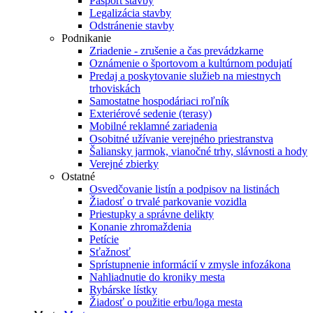
Pasport stavby
Legalizácia stavby
Odstránenie stavby
Podnikanie
Zriadenie - zrušenie a čas prevádzkarne
Oznámenie o športovom a kultúrnom podujatí
Predaj a poskytovanie služieb na miestnych
trhoviskách
Samostatne hospodáriaci roľník
Exteriérové sedenie (terasy)
Mobilné reklamné zariadenia
Osobitné užívanie verejného priestranstva
Šaliansky jarmok, vianočné trhy, slávnosti a hody
Verejné zbierky
Ostatné
Osvedčovanie listín a podpisov na listinách
Žiadosť o trvalé parkovanie vozidla
Priestupky a správne delikty
Konanie zhromaždenia
Petície
Sťažnosť
Sprístupnenie informácií v zmysle infozákona
Nahliadnutie do kroniky mesta
Rybárske lístky
Žiadosť o použitie erbu/loga mesta