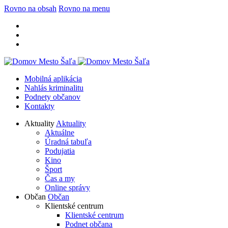
Rovno na obsah
Rovno na menu
Mobilná aplikácia
Nahlás kriminalitu
Podnety občanov
Kontakty
Aktuality
Aktuality
Aktuálne
Úradná tabuľa
Podujatia
Kino
Šport
Čas a my
Online správy
Občan
Občan
Klientské centrum
Klientské centrum
Podnet občana