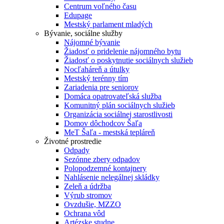
Centrum voľného času
Edupage
Mestský parlament mladých
Bývanie, sociálne služby
Nájomné bývanie
Žiadosť o pridelenie nájomného bytu
Žiadosť o poskytnutie sociálnych služieb
Nocľaháreň a útulky
Mestský terénny tím
Zariadenia pre seniorov
Domáca opatrovateľská služba
Komunitný plán sociálnych služieb
Organizácia sociálnej starostlivosti
Domov dôchodcov Šaľa
MeT Šaľa - mestská tepláreň
Životné prostredie
Odpady
Sezónne zbery odpadov
Polopodzemné kontajnery
Nahlásenie nelegálnej skládky
Zeleň a údržba
Výrub stromov
Ovzdušie, MZZO
Ochrana vôd
Artézske studne