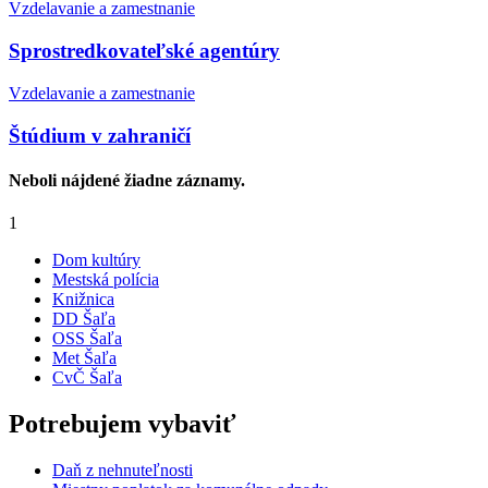
Vzdelavanie a zamestnanie
Sprostredkovateľské agentúry
Vzdelavanie a zamestnanie
Štúdium v zahraničí
Neboli nájdené žiadne záznamy.
1
Dom kultúry
Mestská polícia
Knižnica
DD Šaľa
OSS Šaľa
Met Šaľa
CvČ Šaľa
Potrebujem vybaviť
Daň z nehnuteľnosti