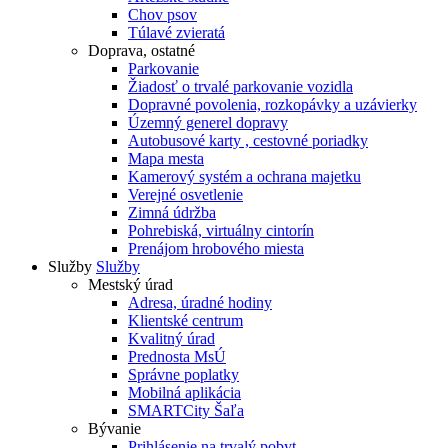
Chov psov
Túlavé zvieratá
Doprava, ostatné
Parkovanie
Žiadosť o trvalé parkovanie vozidla
Dopravné povolenia, rozkopávky a uzávierky
Územný generel dopravy
Autobusové karty , cestovné poriadky
Mapa mesta
Kamerový systém a ochrana majetku
Verejné osvetlenie
Zimná údržba
Pohrebiská, virtuálny cintorín
Prenájom hrobového miesta
Služby
Služby
Mestský úrad
Adresa, úradné hodiny
Klientské centrum
Kvalitný úrad
Prednosta MsÚ
Správne poplatky
Mobilná aplikácia
SMARTCity Šaľa
Bývanie
Prihlásenie na trvalý pobyt