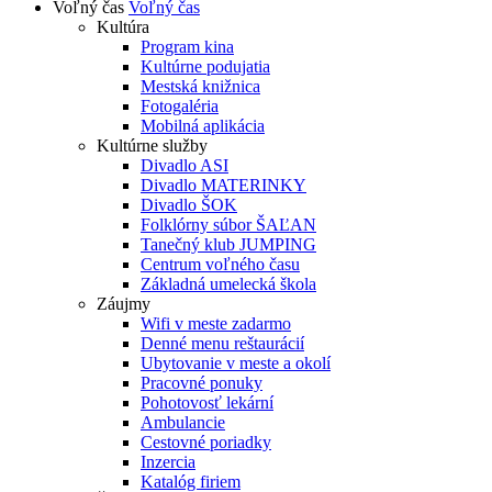
Voľný čas
Voľný čas
Kultúra
Program kina
Kultúrne podujatia
Mestská knižnica
Fotogaléria
Mobilná aplikácia
Kultúrne služby
Divadlo ASI
Divadlo MATERINKY
Divadlo ŠOK
Folklórny súbor ŠAĽAN
Tanečný klub JUMPING
Centrum voľného času
Základná umelecká škola
Záujmy
Wifi v meste zadarmo
Denné menu reštaurácií
Ubytovanie v meste a okolí
Pracovné ponuky
Pohotovosť lekární
Ambulancie
Cestovné poriadky
Inzercia
Katalóg firiem