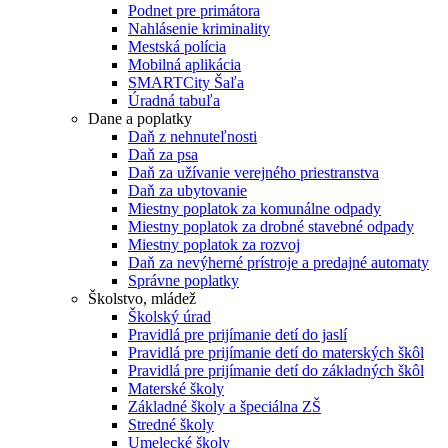
Podnet pre primátora
Nahlásenie kriminality
Mestská polícia
Mobilná aplikácia
SMARTCity Šaľa
Úradná tabuľa
Dane a poplatky
Daň z nehnuteľnosti
Daň za psa
Daň za užívanie verejného priestranstva
Daň za ubytovanie
Miestny poplatok za komunálne odpady
Miestny poplatok za drobné stavebné odpady
Miestny poplatok za rozvoj
Daň za nevýherné prístroje a predajné automaty
Správne poplatky
Školstvo, mládež
Školský úrad
Pravidlá pre prijímanie detí do jaslí
Pravidlá pre prijímanie detí do materských škôl
Pravidlá pre prijímanie detí do základných škôl
Materské školy
Základné školy a špeciálna ZŠ
Stredné školy
Umelecké školy