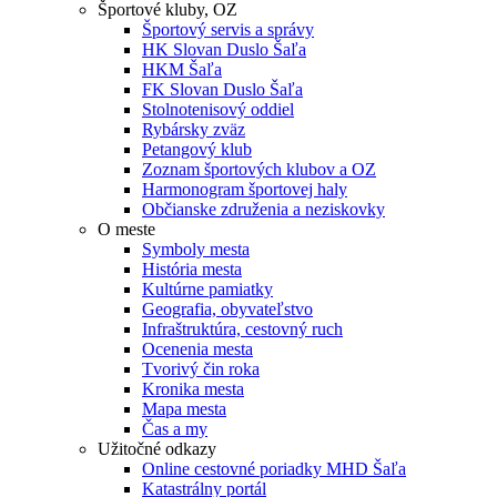
Športové kluby, OZ
Športový servis a správy
HK Slovan Duslo Šaľa
HKM Šaľa
FK Slovan Duslo Šaľa
Stolnotenisový oddiel
Rybársky zväz
Petangový klub
Zoznam športových klubov a OZ
Harmonogram športovej haly
Občianske združenia a neziskovky
O meste
Symboly mesta
História mesta
Kultúrne pamiatky
Geografia, obyvateľstvo
Infraštruktúra, cestovný ruch
Ocenenia mesta
Tvorivý čin roka
Kronika mesta
Mapa mesta
Čas a my
Užitočné odkazy
Online cestovné poriadky MHD Šaľa
Katastrálny portál