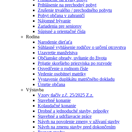
Prihlásenie na prechodný pobyt
Zrušenie trvalého / prechodného pobytu
Pobyt občana v zahraničí
Nájomné bývanie
Zariadenia pre seniorov
Súpisné a orientačné čísla
Rodina
Narodenie dieťaťa
Súhlasné vyhlásenie rodičov o určení otcovstva
Uzavretie manželstva
Občianske obrady, uvítanie do života
Prijatie skoršieho priezviska po rozvode
Osvedčenie o rodnom čísle
Vedenie osobitnej matriky
Vystavenie duplikátu matričného dokladu
Úmrtie občana
Výstavba
Vzory tlačív z.č. 25/2025 Z.z.
Stavebné konanie
Kolaudačné konanie
Drobné a jednoduché stavby, prípojky
Stavebné a udržiavacie práce
Návrh na povolenie zmeny v užívaní stavby
Návrh na zmenu stavby pred dokončením