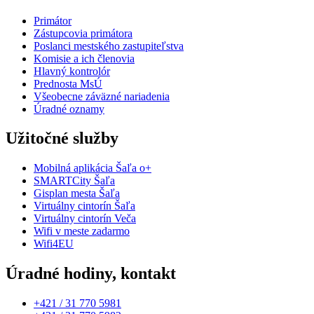
Primátor
Zástupcovia primátora
Poslanci mestského zastupiteľstva
Komisie a ich členovia
Hlavný kontrolór
Prednosta MsÚ
Všeobecne záväzné nariadenia
Úradné oznamy
Užitočné služby
Mobilná aplikácia Šaľa o+
SMARTCity Šaľa
Gisplan mesta Šaľa
Virtuálny cintorín Šaľa
Virtuálny cintorín Veča
Wifi v meste zadarmo
Wifi4EU
Úradné hodiny, kontakt
+421 / 31 770 5981