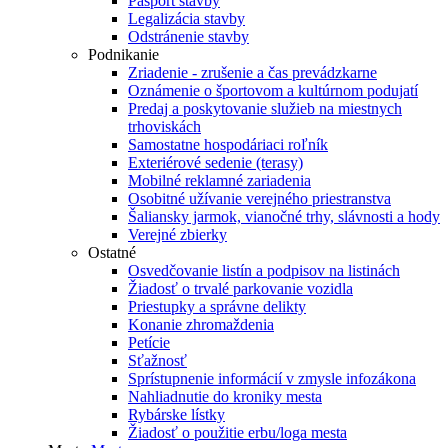
Pasport stavby
Legalizácia stavby
Odstránenie stavby
Podnikanie
Zriadenie - zrušenie a čas prevádzkarne
Oznámenie o športovom a kultúrnom podujatí
Predaj a poskytovanie služieb na miestnych
trhoviskách
Samostatne hospodáriaci roľník
Exteriérové sedenie (terasy)
Mobilné reklamné zariadenia
Osobitné užívanie verejného priestranstva
Šaliansky jarmok, vianočné trhy, slávnosti a hody
Verejné zbierky
Ostatné
Osvedčovanie listín a podpisov na listinách
Žiadosť o trvalé parkovanie vozidla
Priestupky a správne delikty
Konanie zhromaždenia
Petície
Sťažnosť
Sprístupnenie informácií v zmysle infozákona
Nahliadnutie do kroniky mesta
Rybárske lístky
Žiadosť o použitie erbu/loga mesta