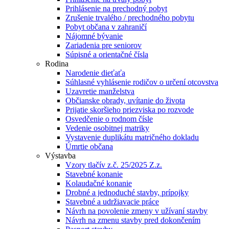
Prihlásenie na prechodný pobyt
Zrušenie trvalého / prechodného pobytu
Pobyt občana v zahraničí
Nájomné bývanie
Zariadenia pre seniorov
Súpisné a orientačné čísla
Rodina
Narodenie dieťaťa
Súhlasné vyhlásenie rodičov o určení otcovstva
Uzavretie manželstva
Občianske obrady, uvítanie do života
Prijatie skoršieho priezviska po rozvode
Osvedčenie o rodnom čísle
Vedenie osobitnej matriky
Vystavenie duplikátu matričného dokladu
Úmrtie občana
Výstavba
Vzory tlačív z.č. 25/2025 Z.z.
Stavebné konanie
Kolaudačné konanie
Drobné a jednoduché stavby, prípojky
Stavebné a udržiavacie práce
Návrh na povolenie zmeny v užívaní stavby
Návrh na zmenu stavby pred dokončením