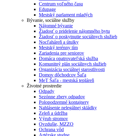
Centrum voľného času
Edupage
Mestský parlament mladých
Bývanie, sociálne služby
Nájomné bývanie
Žiadosť o pridelenie nájomného bytu
Žiadosť o poskytnutie sociálnych služieb
Nocľaháreň a útulky
Mestský terénny tím
Zariadenia pre seniorov
Domáca opatrovateľská služba
Komunitný plán sociálnych služieb
Organizácia sociálnej starostlivosti
Domov dôchodcov Šaľa
MeT Šaľa - mestská tepláreň
Životné prostredie
Odpady
Sezónne zbery odpadov
Polopodzemné kontajnery
Nahlásenie nelegálnej skládky
Zeleň a údržba
Výrub stromov
Ovzdušie, MZZO
Ochrana vôd
Artézske studne