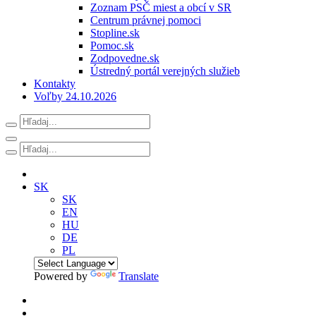
Zoznam PSČ miest a obcí v SR
Centrum právnej pomoci
Stopline.sk
Pomoc.sk
Zodpovedne.sk
Ústredný portál verejných služieb
Kontakty
Voľby 24.10.2026
SK
SK
EN
HU
DE
PL
Powered by
Translate