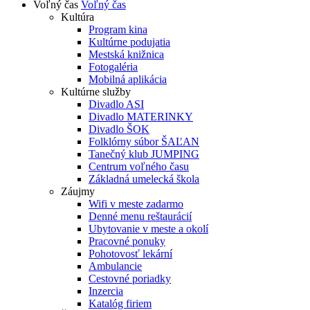
Voľný čas
Voľný čas
Kultúra
Program kina
Kultúrne podujatia
Mestská knižnica
Fotogaléria
Mobilná aplikácia
Kultúrne služby
Divadlo ASI
Divadlo MATERINKY
Divadlo ŠOK
Folklórny súbor ŠAĽAN
Tanečný klub JUMPING
Centrum voľného času
Základná umelecká škola
Záujmy
Wifi v meste zadarmo
Denné menu reštaurácií
Ubytovanie v meste a okolí
Pracovné ponuky
Pohotovosť lekární
Ambulancie
Cestovné poriadky
Inzercia
Katalóg firiem