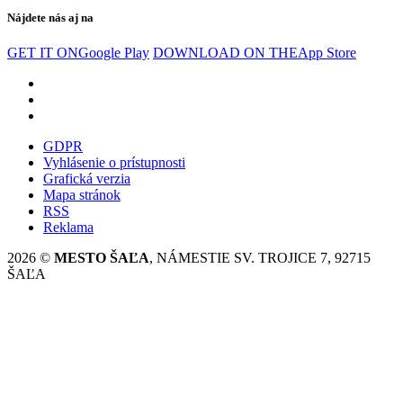
Nájdete nás aj na
GET IT ON
Google Play
DOWNLOAD ON THE
App Store
GDPR
Vyhlásenie o prístupnosti
Grafická verzia
Mapa stránok
RSS
Reklama
2026 ©
MESTO ŠAĽA
, NÁMESTIE SV. TROJICE 7, 92715
ŠAĽA