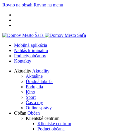
Rovno na obsah
Rovno na menu
Mobilná aplikácia
Nahlás kriminalitu
Podnety občanov
Kontakty
Aktuality
Aktuality
Aktuálne
Úradná tabuľa
Podujatia
Kino
Šport
Čas a my
Online správy
Občan
Občan
Klientské centrum
Klientské centrum
Podnet občana