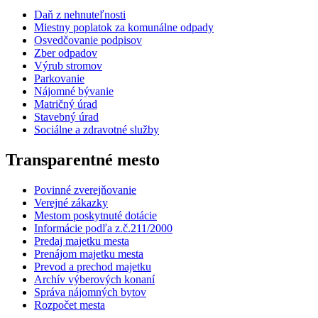
Daň z nehnuteľnosti
Miestny poplatok za komunálne odpady
Osvedčovanie podpisov
Zber odpadov
Výrub stromov
Parkovanie
Nájomné bývanie
Matričný úrad
Stavebný úrad
Sociálne a zdravotné služby
Transparentné mesto
Povinné zverejňovanie
Verejné zákazky
Mestom poskytnuté dotácie
Informácie podľa z.č.211/2000
Predaj majetku mesta
Prenájom majetku mesta
Prevod a prechod majetku
Archív výberových konaní
Správa nájomných bytov
Rozpočet mesta