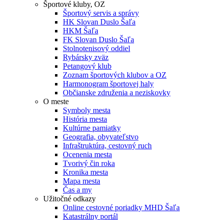
Športové kluby, OZ
Športový servis a správy
HK Slovan Duslo Šaľa
HKM Šaľa
FK Slovan Duslo Šaľa
Stolnotenisový oddiel
Rybársky zväz
Petangový klub
Zoznam športových klubov a OZ
Harmonogram športovej haly
Občianske združenia a neziskovky
O meste
Symboly mesta
História mesta
Kultúrne pamiatky
Geografia, obyvateľstvo
Infraštruktúra, cestovný ruch
Ocenenia mesta
Tvorivý čin roka
Kronika mesta
Mapa mesta
Čas a my
Užitočné odkazy
Online cestovné poriadky MHD Šaľa
Katastrálny portál