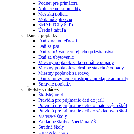
Podnet pre primátora
Nahlásenie kriminality
Mestská polícia
Mobilná aplikácia
SMARTCity Šaľa
Úradná tabuľa
Dane a poplatky
Daň z nehnuteľnosti
Daň za psa
Daň za užívanie verejného priestranstva
Daň za ubytovanie
Miestny poplatok za komunálne odpady
Miestny poplatok za drobné stavebné odpady
Miestny poplatok za rozvoj
Daň za nevýherné prístroje a predajné automaty
Správne poplatky
Školstvo, mládež
Školský úrad
Pravidlá pre prijímanie detí do jaslí
Pravidlá pre prijímanie detí do materských škôl
Pravidlá pre prijímanie detí do základných škôl
Materské školy
Základné školy a špeciálna ZŠ
Stredné školy
Umelecké školy