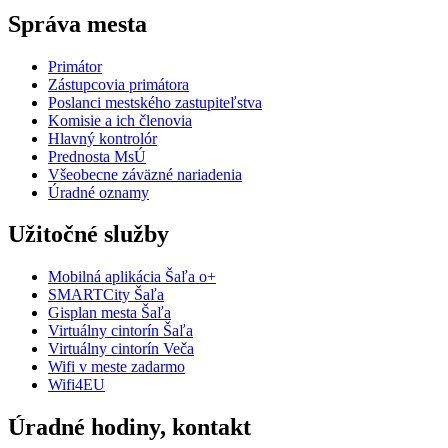
Správa mesta
Primátor
Zástupcovia primátora
Poslanci mestského zastupiteľstva
Komisie a ich členovia
Hlavný kontrolór
Prednosta MsÚ
Všeobecne záväzné nariadenia
Úradné oznamy
Užitočné služby
Mobilná aplikácia Šaľa o+
SMARTCity Šaľa
Gisplan mesta Šaľa
Virtuálny cintorín Šaľa
Virtuálny cintorín Veča
Wifi v meste zadarmo
Wifi4EU
Úradné hodiny, kontakt