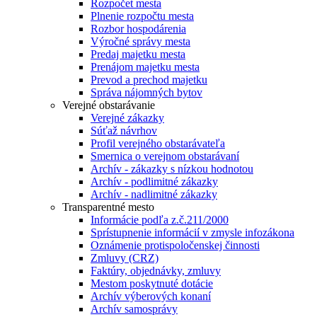
Rozpočet mesta
Plnenie rozpočtu mesta
Rozbor hospodárenia
Výročné správy mesta
Predaj majetku mesta
Prenájom majetku mesta
Prevod a prechod majetku
Správa nájomných bytov
Verejné obstarávanie
Verejné zákazky
Súťaž návrhov
Profil verejného obstarávateľa
Smernica o verejnom obstarávaní
Archív - zákazky s nízkou hodnotou
Archív - podlimitné zákazky
Archív - nadlimitné zákazky
Transparentné mesto
Informácie podľa z.č.211/2000
Sprístupnenie informácií v zmysle infozákona
Oznámenie protispoločenskej činnosti
Zmluvy (CRZ)
Faktúry, objednávky, zmluvy
Mestom poskytnuté dotácie
Archív výberových konaní
Archív samosprávy