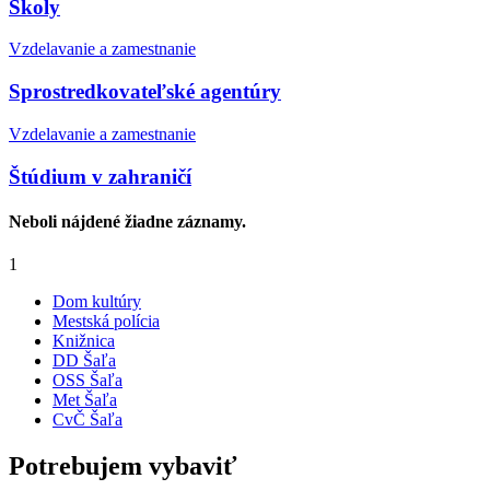
Školy
Vzdelavanie a zamestnanie
Sprostredkovateľské agentúry
Vzdelavanie a zamestnanie
Štúdium v zahraničí
Neboli nájdené žiadne záznamy.
1
Dom kultúry
Mestská polícia
Knižnica
DD Šaľa
OSS Šaľa
Met Šaľa
CvČ Šaľa
Potrebujem vybaviť