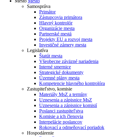
Mesto
Mesto
Samospráva
Primátor
Zástupcovia primátora
Hlavný kontrolór
Organizácie mesta
Partnerské mestá
Projekty EU a rozvoj mesta
Investičné zámery mesta
Legislatíva
Štatút mesta
Všeobecne záväzné nariadenia
Interné smernice
Strategické dokumenty
Územné plány mesta
Kompetencie hlavného kontrolóra
Zastupiteľstvo, komisie
Materiály MsZ a termíny
Uznesenia a zápisnice MsZ
Uznesenia a zápisnice komisií
Poslanci zastupiteľstva
Komisie a ich členovia
Interpelácie poslancov
Rokovací a odmeňovací poriadok
Hospodárenie