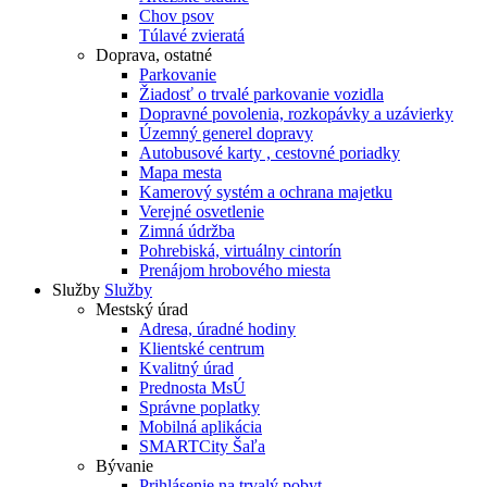
Chov psov
Túlavé zvieratá
Doprava, ostatné
Parkovanie
Žiadosť o trvalé parkovanie vozidla
Dopravné povolenia, rozkopávky a uzávierky
Územný generel dopravy
Autobusové karty , cestovné poriadky
Mapa mesta
Kamerový systém a ochrana majetku
Verejné osvetlenie
Zimná údržba
Pohrebiská, virtuálny cintorín
Prenájom hrobového miesta
Služby
Služby
Mestský úrad
Adresa, úradné hodiny
Klientské centrum
Kvalitný úrad
Prednosta MsÚ
Správne poplatky
Mobilná aplikácia
SMARTCity Šaľa
Bývanie
Prihlásenie na trvalý pobyt