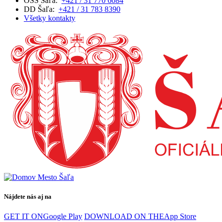
OSS Šaľa:
+421 / 31 770 6084
DD Šaľa:
+421 / 31 783 8390
Všetky kontakty
Nájdete nás aj na
GET IT ON
Google Play
DOWNLOAD ON THE
App Store