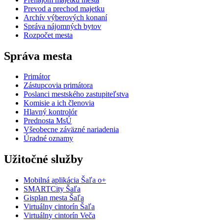
Prevod a prechod majetku
Archív výberových konaní
Správa nájomných bytov
Rozpočet mesta
Správa mesta
Primátor
Zástupcovia primátora
Poslanci mestského zastupiteľstva
Komisie a ich členovia
Hlavný kontrolór
Prednosta MsÚ
Všeobecne záväzné nariadenia
Úradné oznamy
Užitočné služby
Mobilná aplikácia Šaľa o+
SMARTCity Šaľa
Gisplan mesta Šaľa
Virtuálny cintorín Šaľa
Virtuálny cintorín Veča