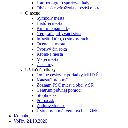
Harmonogram športovej haly
Občianske združenia a neziskovky
O meste
Symboly mesta
História mesta
Kultúrne pamiatky
Geografia, obyvateľstvo
Infraštruktúra, cestovný ruch
Ocenenia mesta
Tvorivý čin roka
Kronika mesta
Mapa mesta
Čas a my
Užitočné odkazy
Online cestovné poriadky MHD Šaľa
Katastrálny portál
Zoznam PSČ miest a obcí v SR
Centrum právnej pomoci
Stopline.sk
Pomoc.sk
Zodpovedne.sk
Ústredný portál verejných služieb
Kontakty
Voľby 24.10.2026