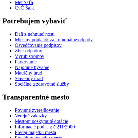
Met Šaľa
CvČ Šaľa
Potrebujem vybaviť
Daň z nehnuteľnosti
Miestny poplatok za komunálne odpady
Osvedčovanie podpisov
Zber odpadov
Výrub stromov
Parkovanie
Nájomné bývanie
Matričný úrad
Stavebný úrad
Sociálne a zdravotné služby
Transparentné mesto
Povinné zverejňovanie
Verejné zákazky
Mestom poskytnuté dotácie
Informácie podľa z.č.211/2000
Predaj majetku mesta
Prenájom majetku mesta