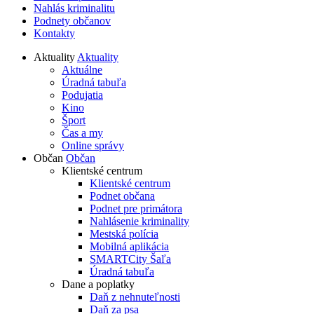
Nahlás kriminalitu
Podnety občanov
Kontakty
Aktuality
Aktuality
Aktuálne
Úradná tabuľa
Podujatia
Kino
Šport
Čas a my
Online správy
Občan
Občan
Klientské centrum
Klientské centrum
Podnet občana
Podnet pre primátora
Nahlásenie kriminality
Mestská polícia
Mobilná aplikácia
SMARTCity Šaľa
Úradná tabuľa
Dane a poplatky
Daň z nehnuteľnosti
Daň za psa