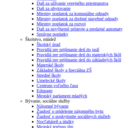
Daň za užívanie verejného priestranstva
Daň za ubytovanie
Miestny poplatok za komunálne odpady
Miestny poplatok za drobné stavebné odpady
Miestny poplatok za rozvoj
Daň za nevýherné prístroje a predajné automaty
Správne poplatky
Školstvo, mládež
Školský úrad
Pravidlá pre prijímanie detí do jaslí
Pravidlá pre prijímanie detí do materských škôl
Pravidlá pre prijímanie detí do základných škôl
Materské školy
Základné školy a špeciálna ZŠ
Stredné školy
Umelecké školy
Centrum voľného času
Edupage
Mestský parlament mladých
Bývanie, sociálne služby
Nájomné bývanie
Žiadosť o pridelenie nájomného bytu
Žiadosť o poskytnutie sociálnych služieb
Nocľaháreň a útulky
Mestský terénny tím