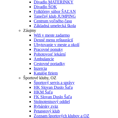
Divadlo MATERINKY
Divadlo ŠOK
Folklórny súbor ŠAĽAN
Tanečný klub JUMPING
Centrum voľného času
Základná umelecká škola
Záujmy
Wifi v meste zadarmo
Denné menu reštaurácií
Ubytovanie v meste a okolí
Pracovné ponuky
Pohotovosť lekární
Ambulancie
Cestovné poriadky
Inzercia
Katalóg firiem
Športové kluby, OZ
Športový servis a správy
HK Slovan Duslo Šaľa
HKM Šaľa
FK Slovan Duslo Šaľa
Stolnotenisový oddiel
Rybársky zväz
Petangový klub
Zoznam športových klubov a OZ