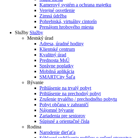
Kamerový systém a ochrana majetku
Verejné osvetlenie
Zimná údržba
Pohrebiská, virtuálny cintorín
Prenájom hrobového miesta
Služby
Služby
Mestský úrad
Adresa, úradné hodiny
Klientské centrum
Kvalitný úrad
Prednosta MsÚ
Správne poplatky
Mobilná aplikácia
SMARTCity Šaľa
Bývanie
Prihlásenie na trvalý pobyt
Prihlásenie na prechodný pobyt
Zrušenie trvalého / prechodného pobytu
Pobyt občana v zahraničí
Nájomné bývanie
Zariadenia pre seniorov
Súpisné a orientačné čísla
Rodina
Narodenie dieťaťa
Súhlasné vyhlásenie rodičov o určení otcovstva