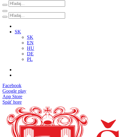
SK
SK
EN
HU
DE
PL
Facebook
Google play
App Store
Späť hore