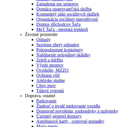
Zariadenia pre seniorov
Domáca opatrovateľská služba
Komunitný plán sociálnych služieb
Organizácia sociálnej starostlivosti
Domov dôchodcov Šaľa
MeT Šaľa - mestská tepláreň
Životné prostredie
Odpady
Sezónne zbery odpadov
Polopodzemné kontajnery
Nahlásenie nelegálnej skládky
Zeleň a údržba
Výrub stromov
Ovzdušie, MZZO
Ochrana vôd
Artézske studne
Chov psov
Túlavé zvieratá
Doprava, ostatné
Parkovanie
Žiadosť o trvalé parkovanie vozidla
Dopravné povolenia, rozkopávky a uzávierky
Územný generel dopravy
Autobusové karty , cestovné poriadky
Mapa mesta