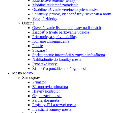
Exteriérové sedenie (terasy)
Mobilné reklamné zariadenia
Osobitné užívanie verejného priestranstva
Šaliansky jarmok, vianočné trhy, slávnosti a hody
Verejné zbierky
Ostatné
Osvedčovanie listín a podpisov na listinách
Žiadosť o trvalé parkovanie vozidla
Priestupky a správne delikty
Konanie zhromaždenia
Petície
Sťažnosť
Sprístupnenie informácií v zmysle infozákona
Nahliadnutie do kroniky mesta
Rybárske lístky
Žiadosť o použitie erbu/loga mesta
Mesto
Mesto
Samospráva
Primátor
Zástupcovia primátora
Hlavný kontrolór
Organizácie mesta
Partnerské mestá
Projekty EU a rozvoj mesta
Investičné zámery mesta