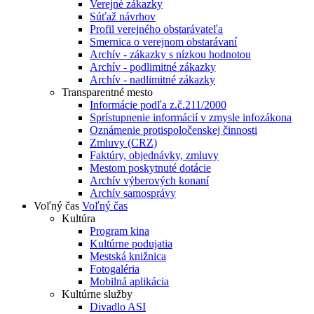
Verejné zákazky
Súťaž návrhov
Profil verejného obstarávateľa
Smernica o verejnom obstarávaní
Archív - zákazky s nízkou hodnotou
Archív - podlimitné zákazky
Archív - nadlimitné zákazky
Transparentné mesto
Informácie podľa z.č.211/2000
Sprístupnenie informácií v zmysle infozákona
Oznámenie protispoločenskej činnosti
Zmluvy (CRZ)
Faktúry, objednávky, zmluvy
Mestom poskytnuté dotácie
Archív výberových konaní
Archív samosprávy
Voľný čas
Voľný čas
Kultúra
Program kina
Kultúrne podujatia
Mestská knižnica
Fotogaléria
Mobilná aplikácia
Kultúrne služby
Divadlo ASI