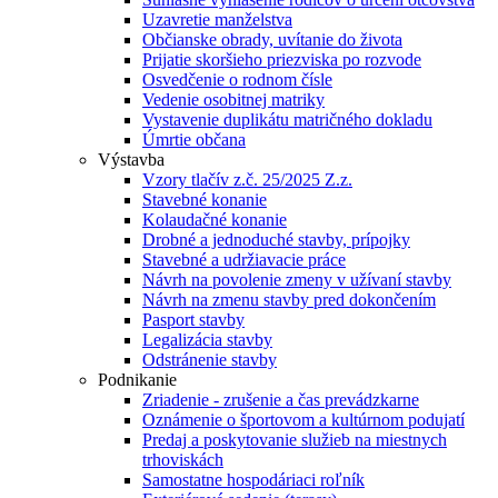
Uzavretie manželstva
Občianske obrady, uvítanie do života
Prijatie skoršieho priezviska po rozvode
Osvedčenie o rodnom čísle
Vedenie osobitnej matriky
Vystavenie duplikátu matričného dokladu
Úmrtie občana
Výstavba
Vzory tlačív z.č. 25/2025 Z.z.
Stavebné konanie
Kolaudačné konanie
Drobné a jednoduché stavby, prípojky
Stavebné a udržiavacie práce
Návrh na povolenie zmeny v užívaní stavby
Návrh na zmenu stavby pred dokončením
Pasport stavby
Legalizácia stavby
Odstránenie stavby
Podnikanie
Zriadenie - zrušenie a čas prevádzkarne
Oznámenie o športovom a kultúrnom podujatí
Predaj a poskytovanie služieb na miestnych
trhoviskách
Samostatne hospodáriaci roľník