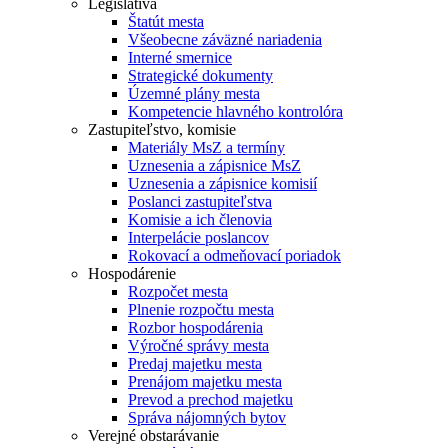
Legislatíva
Štatút mesta
Všeobecne záväzné nariadenia
Interné smernice
Strategické dokumenty
Územné plány mesta
Kompetencie hlavného kontrolóra
Zastupiteľstvo, komisie
Materiály MsZ a termíny
Uznesenia a zápisnice MsZ
Uznesenia a zápisnice komisií
Poslanci zastupiteľstva
Komisie a ich členovia
Interpelácie poslancov
Rokovací a odmeňovací poriadok
Hospodárenie
Rozpočet mesta
Plnenie rozpočtu mesta
Rozbor hospodárenia
Výročné správy mesta
Predaj majetku mesta
Prenájom majetku mesta
Prevod a prechod majetku
Správa nájomných bytov
Verejné obstarávanie