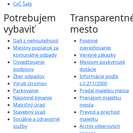
CvČ Šaľa
Potrebujem
Transparentn
vybaviť
mesto
Daň z nehnuteľnosti
Povinné
Miestny poplatok za
zverejňovanie
komunálne odpady
Verejné zákazky
Osvedčovanie
Mestom poskytnuté
podpisov
dotácie
Zber odpadov
Informácie podľa
Výrub stromov
z.č.211/2000
Parkovanie
Predaj majetku mesta
Nájomné bývanie
Prenájom majetku
Matričný úrad
mesta
Stavebný úrad
Prevod a prechod
Sociálne a zdravotné
majetku
služby
Archív výberových