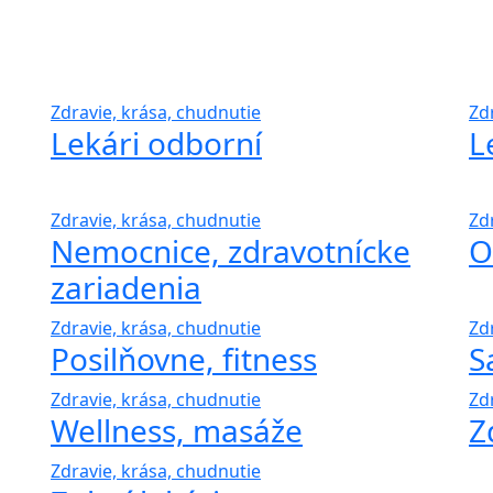
Zdravie, krása, chudnutie
Zd
Lekári odborní
L
Zdravie, krása, chudnutie
Zd
Nemocnice, zdravotnícke
O
zariadenia
Zdravie, krása, chudnutie
Zd
Posilňovne, fitness
S
Zdravie, krása, chudnutie
Zd
Wellness, masáže
Z
Zdravie, krása, chudnutie