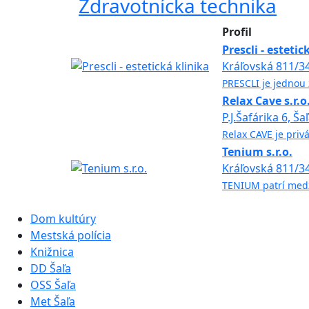
Zdravotnícka technika
Profil
Prescli - estetic
Kráľovská 811/34
PRESCLI je jednou z
Relax Cave s.r.o
P.J.Šafárika 6, Ša
Relax CAVE je priv
Tenium s.r.o.
Kráľovská 811/34
TENIUM patrí medz
Dom kultúry
Mestská polícia
Knižnica
DD Šaľa
OSS Šaľa
Met Šaľa