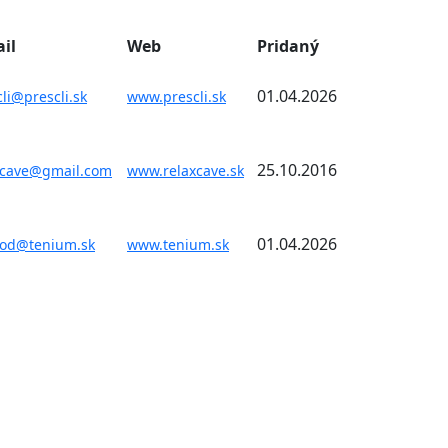
il
Web
Pridaný
01.04.2026
li@prescli.sk
www.prescli.sk
25.10.2016
xcave@gmail.com
www.relaxcave.sk
01.04.2026
od@tenium.sk
www.tenium.sk