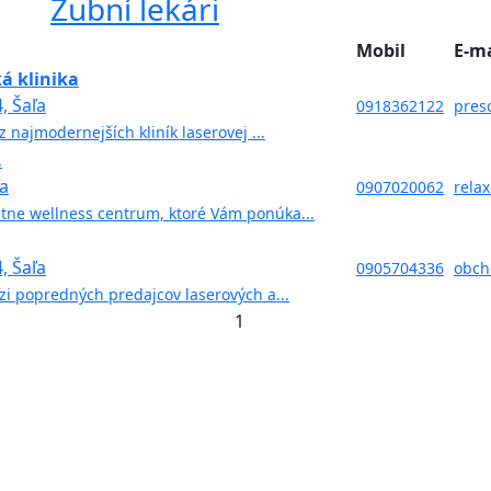
Zubní lekári
Mobil
E-ma
ká klinika
, Šaľa
0918362122
presc
 najmodernejších kliník laserovej ...
.
ľa
0907020062
rela
átne wellness centrum, ktoré Vám ponúka...
, Šaľa
0905704336
obch
i popredných predajcov laserových a...
1