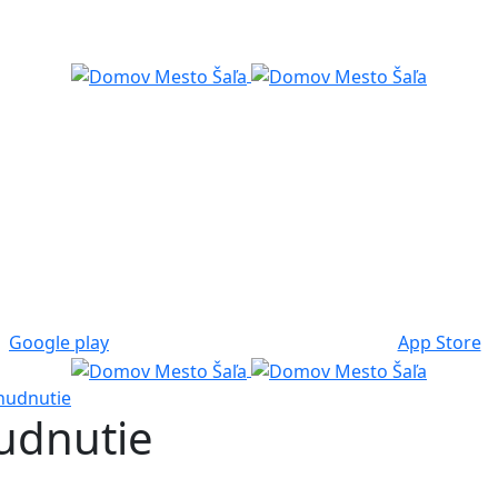
Google play
App Store
chudnutie
hudnutie