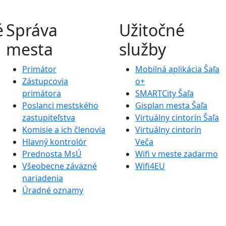
é
Správa
Užitočné
mesta
služby
Primátor
Mobilná aplikácia Šaľa
Zástupcovia
o+
primátora
SMARTCity Šaľa
Poslanci mestského
Gisplan mesta Šaľa
zastupiteľstva
Virtuálny cintorín Šaľa
Komisie a ich členovia
Virtuálny cintorín
Hlavný kontrolór
Veča
Prednosta MsÚ
Wifi v meste zadarmo
Všeobecne záväzné
Wifi4EU
nariadenia
Úradné oznamy