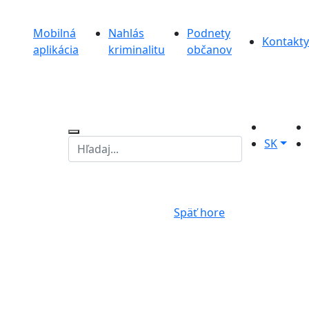
Mobilná
Nahlás
Podnety
Kontakty
aplikácia
kriminalitu
občanov
SK
Späť hore