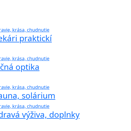
ravie, krása, chudnutie
ekári praktickí
ravie, krása, chudnutie
čná optika
ravie, krása, chudnutie
auna, solárium
ravie, krása, chudnutie
dravá výživa, doplnky