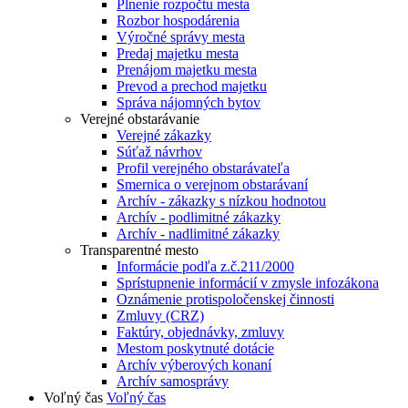
Plnenie rozpočtu mesta
Rozbor hospodárenia
Výročné správy mesta
Predaj majetku mesta
Prenájom majetku mesta
Prevod a prechod majetku
Správa nájomných bytov
Verejné obstarávanie
Verejné zákazky
Súťaž návrhov
Profil verejného obstarávateľa
Smernica o verejnom obstarávaní
Archív - zákazky s nízkou hodnotou
Archív - podlimitné zákazky
Archív - nadlimitné zákazky
Transparentné mesto
Informácie podľa z.č.211/2000
Sprístupnenie informácií v zmysle infozákona
Oznámenie protispoločenskej činnosti
Zmluvy (CRZ)
Faktúry, objednávky, zmluvy
Mestom poskytnuté dotácie
Archív výberových konaní
Archív samosprávy
Voľný čas
Voľný čas