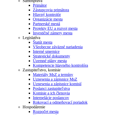
Samospráva
Primátor
Zástupcovia primátora
Hlavný kontrolór
Organizácie mesta
Partnerské mestá
Projekty EU a rozvoj mesta
Investičné zámery mesta
Legislatíva
Štatút mesta
Všeobecne záväzné nariadenia
Interné smernice
Strategické dokumenty
Územné plány mesta
Kompetencie hlavného kontrolóra
Zastupiteľstvo, komisie
Materiály MsZ a termíny
Uznesenia a zápisnice MsZ
Uznesenia a zápisnice komisií
Poslanci zastupiteľstva
Komisie a ich členovia
Interpelácie poslancov
Rokovací a odmeňovací poriadok
Hospodárenie
Rozpočet mesta