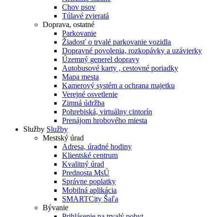
Chov psov
Túlavé zvieratá
Doprava, ostatné
Parkovanie
Žiadosť o trvalé parkovanie vozidla
Dopravné povolenia, rozkopávky a uzávierky
Územný generel dopravy
Autobusové karty , cestovné poriadky
Mapa mesta
Kamerový systém a ochrana majetku
Verejné osvetlenie
Zimná údržba
Pohrebiská, virtuálny cintorín
Prenájom hrobového miesta
Služby
Služby
Mestský úrad
Adresa, úradné hodiny
Klientské centrum
Kvalitný úrad
Prednosta MsÚ
Správne poplatky
Mobilná aplikácia
SMARTCity Šaľa
Bývanie
Prihlásenie na trvalý pobyt