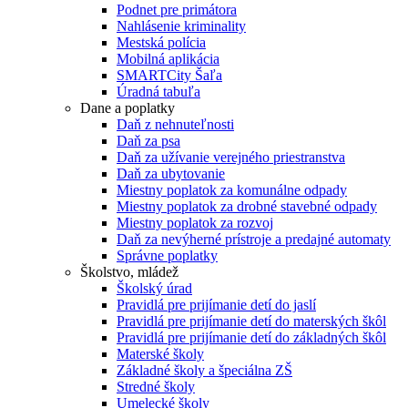
Podnet pre primátora
Nahlásenie kriminality
Mestská polícia
Mobilná aplikácia
SMARTCity Šaľa
Úradná tabuľa
Dane a poplatky
Daň z nehnuteľnosti
Daň za psa
Daň za užívanie verejného priestranstva
Daň za ubytovanie
Miestny poplatok za komunálne odpady
Miestny poplatok za drobné stavebné odpady
Miestny poplatok za rozvoj
Daň za nevýherné prístroje a predajné automaty
Správne poplatky
Školstvo, mládež
Školský úrad
Pravidlá pre prijímanie detí do jaslí
Pravidlá pre prijímanie detí do materských škôl
Pravidlá pre prijímanie detí do základných škôl
Materské školy
Základné školy a špeciálna ZŠ
Stredné školy
Umelecké školy