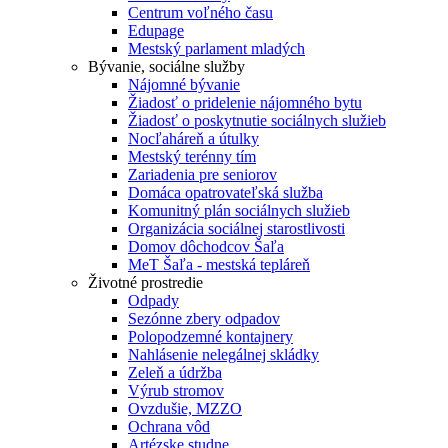
Centrum voľného času
Edupage
Mestský parlament mladých
Bývanie, sociálne služby
Nájomné bývanie
Žiadosť o pridelenie nájomného bytu
Žiadosť o poskytnutie sociálnych služieb
Nocľaháreň a útulky
Mestský terénny tím
Zariadenia pre seniorov
Domáca opatrovateľská služba
Komunitný plán sociálnych služieb
Organizácia sociálnej starostlivosti
Domov dôchodcov Šaľa
MeT Šaľa - mestská tepláreň
Životné prostredie
Odpady
Sezónne zbery odpadov
Polopodzemné kontajnery
Nahlásenie nelegálnej skládky
Zeleň a údržba
Výrub stromov
Ovzdušie, MZZO
Ochrana vôd
Artézske studne