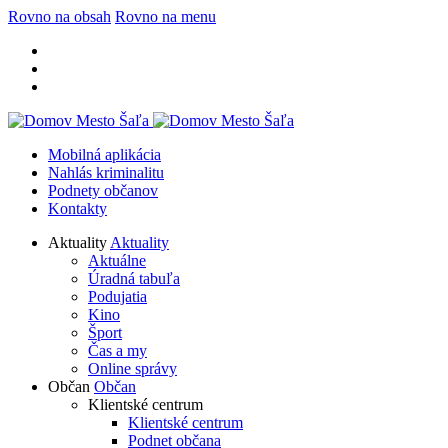
Rovno na obsah
Rovno na menu
Mobilná aplikácia
Nahlás kriminalitu
Podnety občanov
Kontakty
Aktuality
Aktuality
Aktuálne
Úradná tabuľa
Podujatia
Kino
Šport
Čas a my
Online správy
Občan
Občan
Klientské centrum
Klientské centrum
Podnet občana