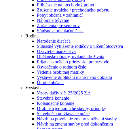
Prihlásenie na prechodný pobyt
Zrušenie trvalého / prechodného pobytu
Pobyt občana v zahraničí
Nájomné bývanie
Zariadenia pre seniorov
Súpisné a orientačné čísla
Rodina
Narodenie dieťaťa
Súhlasné vyhlásenie rodičov o určení otcovstva
Uzavretie manželstva
Občianske obrady, uvítanie do života
Prijatie skoršieho priezviska po rozvode
Osvedčenie o rodnom čísle
Vedenie osobitnej matriky
Vystavenie duplikátu matričného dokladu
Úmrtie občana
Výstavba
Vzory tlačív z.č. 25/2025 Z.z.
Stavebné konanie
Kolaudačné konanie
Drobné a jednoduché stavby, prípojky
Stavebné a udržiavacie práce
Návrh na povolenie zmeny v užívaní stavby
Návrh na zmenu stavby pred dokončením