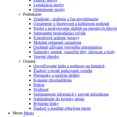
Pasport stavby
Legalizácia stavby
Odstránenie stavby
Podnikanie
Zriadenie - zrušenie a čas prevádzkarne
Oznámenie o športovom a kultúrnom podujatí
Predaj a poskytovanie služieb na miestnych trhovi
Samostatne hospodáriaci roľník
Exteriérové sedenie (terasy)
Mobilné reklamné zariadenia
Osobitné užívanie verejného priestranstva
Šaliansky jarmok, vianočné trhy, slávnosti a hody
Verejné zbierky
Ostatné
Osvedčovanie listín a podpisov na listinách
Žiadosť o trvalé parkovanie vozidla
Priestupky a správne delikty
Konanie zhromaždenia
Petície
Sťažnosť
Sprístupnenie informácií v zmysle infozákona
Nahliadnutie do kroniky mesta
Rybárske lístky
Žiadosť o použitie erbu/loga mesta
Mesto
Mesto