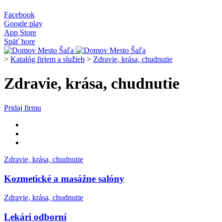
Facebook
Google play
App Store
Späť hore
>
Katalóg firiem a služieb
>
Zdravie, krása, chudnutie
Zdravie, krása, chudnutie
Pridaj firmu
Zdravie, krása, chudnutie
Kozmetické a masážne salóny
Zdravie, krása, chudnutie
Lekári odborní