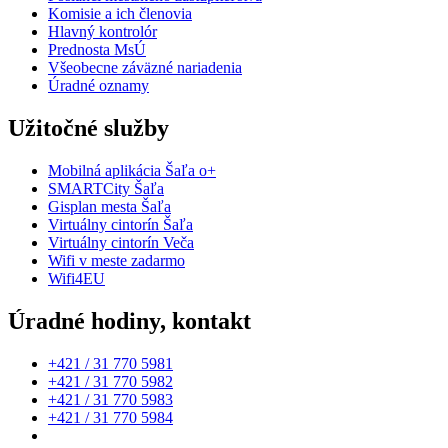
Komisie a ich členovia
Hlavný kontrolór
Prednosta MsÚ
Všeobecne záväzné nariadenia
Úradné oznamy
Užitočné služby
Mobilná aplikácia Šaľa o+
SMARTCity Šaľa
Gisplan mesta Šaľa
Virtuálny cintorín Šaľa
Virtuálny cintorín Veča
Wifi v meste zadarmo
Wifi4EU
Úradné hodiny, kontakt
+421 / 31 770 5981
+421 / 31 770 5982
+421 / 31 770 5983
+421 / 31 770 5984