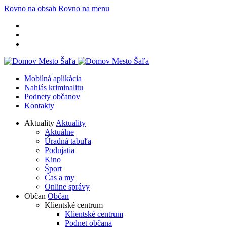
Rovno na obsah
Rovno na menu
Mobilná aplikácia
Nahlás kriminalitu
Podnety občanov
Kontakty
Aktuality
Aktuality
Aktuálne
Úradná tabuľa
Podujatia
Kino
Šport
Čas a my
Online správy
Občan
Občan
Klientské centrum
Klientské centrum
Podnet občana