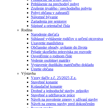
Prihlásenie na prechodný pobyt
Zrušenie trvalého / prechodného pobytu
Pobyt občana v zahraničí
Nájomné bývanie
Zariadenia pre seniorov
Súpisné a orientačné čísla
Rodina
Narodenie dieťaťa
Súhlasné vyhlásenie rodičov o určení otcovstva
Uzavretie manželstva
Občianske obrady, uvítanie do života
Prijatie skoršieho priezviska po rozvode
Osvedčenie o rodnom čísle
Vedenie osobitnej matriky
Vystavenie duplikátu matričného dokladu
Úmrtie občana
Výstavba
Vzory tlačív z.č. 25/2025 Z.z.
Stavebné konanie
Kolaudačné konanie
Drobné a jednoduché stavby, prípojky
Stavebné a udržiavacie práce
Návrh na povolenie zmeny v užívaní stavby
Návrh na zmenu stavby pred dokončením