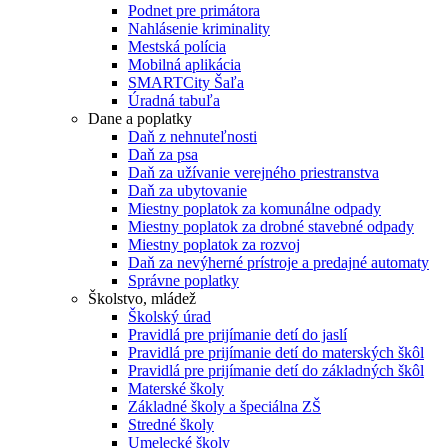
Podnet pre primátora
Nahlásenie kriminality
Mestská polícia
Mobilná aplikácia
SMARTCity Šaľa
Úradná tabuľa
Dane a poplatky
Daň z nehnuteľnosti
Daň za psa
Daň za užívanie verejného priestranstva
Daň za ubytovanie
Miestny poplatok za komunálne odpady
Miestny poplatok za drobné stavebné odpady
Miestny poplatok za rozvoj
Daň za nevýherné prístroje a predajné automaty
Správne poplatky
Školstvo, mládež
Školský úrad
Pravidlá pre prijímanie detí do jaslí
Pravidlá pre prijímanie detí do materských škôl
Pravidlá pre prijímanie detí do základných škôl
Materské školy
Základné školy a špeciálna ZŠ
Stredné školy
Umelecké školy