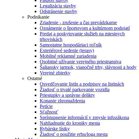
Pasport stavby
Legalizácia stavby
Odstránenie stavby
Podnikanie
Zriadenie - zrušenie a čas prevádzkarne
Oznámenie o športovom a kultúrnom podujatí
Predaj a poskytovanie služieb na miestnych
trhoviskách
Samostatne hospodáriaci roľník
Exteriérové sedenie (terasy)
Mobilné reklamné zariadenia
Osobitné užívanie verejného priestranstva
Šaliansky jarmok, vianočné trhy, slávnosti a hody
Verejné zbierky
Ostatné
Osvedčovanie listín a podpisov na listinách
Žiadosť o trvalé parkovanie vozidla
Priestupky a správne delikty
Konanie zhromaždenia
Petície
Sťažnosť
Sprístupnenie informácií v zmysle infozákona
Nahliadnutie do kroniky mesta
Rybárske lístky
Žiadosť o použitie erbu/loga mesta