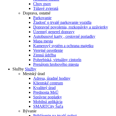
Chov psov
Túlavé zvieratá
Doprava, ostatné
Parkovanie
Žiadosť o trvalé parkovanie vozidla
Dopravné povolenia, rozkopávky a uzávierky
Územný generel dopravy
Autobusové karty , cestovné poriadky
Mapa mesta
Kamerový systém a ochrana majetku
Verejné osvetlenie
Zimná údržba
Pohrebiská, virtuálny cintorín
Prenájom hrobového miesta
Služby
Služby
Mestský úrad
Adresa, úradné hodiny
Klientské centrum
Kvalitný úrad
Prednosta MsÚ
Správne poplatky
Mobilná aplikácia
SMARTCity Šaľa
Bývanie
Prihlásenie na trvalý pobyt