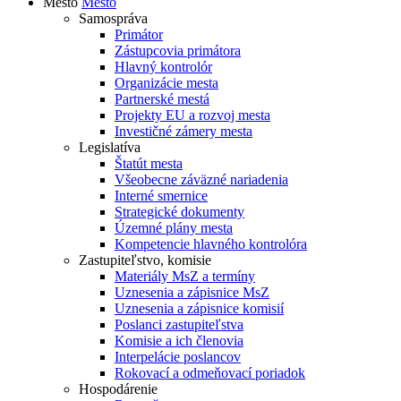
Mesto
Mesto
Samospráva
Primátor
Zástupcovia primátora
Hlavný kontrolór
Organizácie mesta
Partnerské mestá
Projekty EU a rozvoj mesta
Investičné zámery mesta
Legislatíva
Štatút mesta
Všeobecne záväzné nariadenia
Interné smernice
Strategické dokumenty
Územné plány mesta
Kompetencie hlavného kontrolóra
Zastupiteľstvo, komisie
Materiály MsZ a termíny
Uznesenia a zápisnice MsZ
Uznesenia a zápisnice komisií
Poslanci zastupiteľstva
Komisie a ich členovia
Interpelácie poslancov
Rokovací a odmeňovací poriadok
Hospodárenie