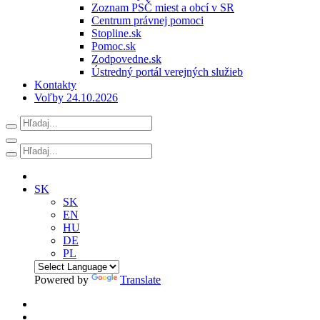
Zoznam PSČ miest a obcí v SR
Centrum právnej pomoci
Stopline.sk
Pomoc.sk
Zodpovedne.sk
Ústredný portál verejných služieb
Kontakty
Voľby 24.10.2026
SK
SK
EN
HU
DE
PL
Powered by
Translate