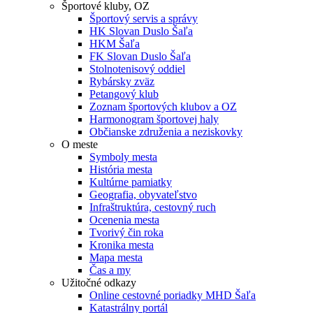
Športové kluby, OZ
Športový servis a správy
HK Slovan Duslo Šaľa
HKM Šaľa
FK Slovan Duslo Šaľa
Stolnotenisový oddiel
Rybársky zväz
Petangový klub
Zoznam športových klubov a OZ
Harmonogram športovej haly
Občianske združenia a neziskovky
O meste
Symboly mesta
História mesta
Kultúrne pamiatky
Geografia, obyvateľstvo
Infraštruktúra, cestovný ruch
Ocenenia mesta
Tvorivý čin roka
Kronika mesta
Mapa mesta
Čas a my
Užitočné odkazy
Online cestovné poriadky MHD Šaľa
Katastrálny portál