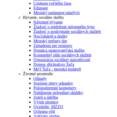
Centrum voľného času
Edupage
Mestský parlament mladých
Bývanie, sociálne služby
Nájomné bývanie
Žiadosť o pridelenie nájomného bytu
Žiadosť o poskytnutie sociálnych služieb
Nocľaháreň a útulky
Mestský terénny tím
Zariadenia pre seniorov
Domáca opatrovateľská služba
Komunitný plán sociálnych služieb
Organizácia sociálnej starostlivosti
Domov dôchodcov Šaľa
MeT Šaľa - mestská tepláreň
Životné prostredie
Odpady
Sezónne zbery odpadov
Polopodzemné kontajnery
Nahlásenie nelegálnej skládky
Zeleň a údržba
Výrub stromov
Ovzdušie, MZZO
Ochrana vôd
Artézske studne