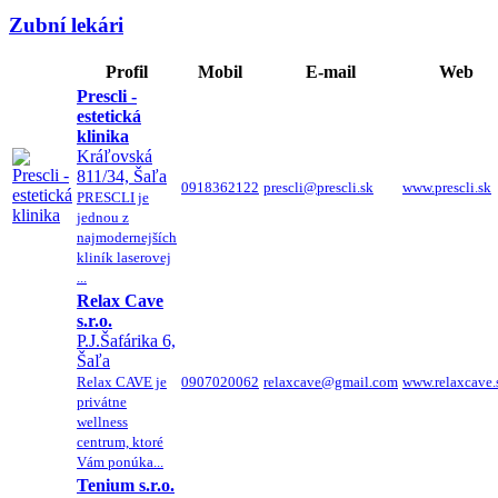
Zubní lekári
Profil
Mobil
E-mail
Web
Prescli -
estetická
klinika
Kráľovská
811/34, Šaľa
0918362122
prescli@prescli.sk
www.prescli.sk
PRESCLI je
jednou z
najmodernejších
kliník laserovej
...
Relax Cave
s.r.o.
P.J.Šafárika 6,
Šaľa
Relax CAVE je
0907020062
relaxcave@gmail.com
www.relaxcave.
privátne
wellness
centrum, ktoré
Vám ponúka...
Tenium s.r.o.