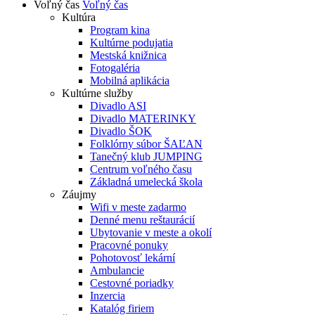
Voľný čas
Voľný čas
Kultúra
Program kina
Kultúrne podujatia
Mestská knižnica
Fotogaléria
Mobilná aplikácia
Kultúrne služby
Divadlo ASI
Divadlo MATERINKY
Divadlo ŠOK
Folklórny súbor ŠAĽAN
Tanečný klub JUMPING
Centrum voľného času
Základná umelecká škola
Záujmy
Wifi v meste zadarmo
Denné menu reštaurácií
Ubytovanie v meste a okolí
Pracovné ponuky
Pohotovosť lekární
Ambulancie
Cestovné poriadky
Inzercia
Katalóg firiem