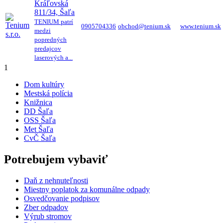
Kráľovská
811/34, Šaľa
TENIUM patrí
0905704336
obchod@tenium.sk
www.tenium.sk
medzi
popredných
predajcov
laserových a...
1
Dom kultúry
Mestská polícia
Knižnica
DD Šaľa
OSS Šaľa
Met Šaľa
CvČ Šaľa
Potrebujem vybaviť
Daň z nehnuteľnosti
Miestny poplatok za komunálne odpady
Osvedčovanie podpisov
Zber odpadov
Výrub stromov