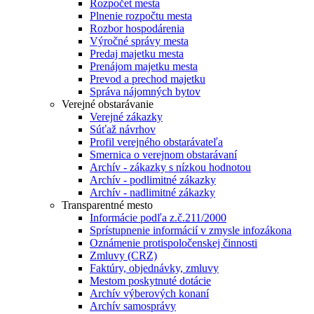
Rozpočet mesta
Plnenie rozpočtu mesta
Rozbor hospodárenia
Výročné správy mesta
Predaj majetku mesta
Prenájom majetku mesta
Prevod a prechod majetku
Správa nájomných bytov
Verejné obstarávanie
Verejné zákazky
Súťaž návrhov
Profil verejného obstarávateľa
Smernica o verejnom obstarávaní
Archív - zákazky s nízkou hodnotou
Archív - podlimitné zákazky
Archív - nadlimitné zákazky
Transparentné mesto
Informácie podľa z.č.211/2000
Sprístupnenie informácií v zmysle infozákona
Oznámenie protispoločenskej činnosti
Zmluvy (CRZ)
Faktúry, objednávky, zmluvy
Mestom poskytnuté dotácie
Archív výberových konaní
Archív samosprávy