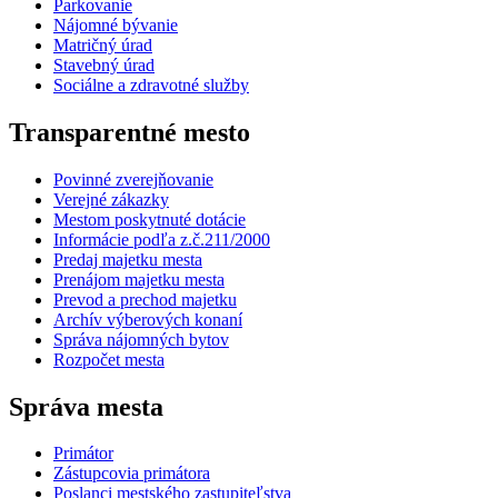
Parkovanie
Nájomné bývanie
Matričný úrad
Stavebný úrad
Sociálne a zdravotné služby
Transparentné mesto
Povinné zverejňovanie
Verejné zákazky
Mestom poskytnuté dotácie
Informácie podľa z.č.211/2000
Predaj majetku mesta
Prenájom majetku mesta
Prevod a prechod majetku
Archív výberových konaní
Správa nájomných bytov
Rozpočet mesta
Správa mesta
Primátor
Zástupcovia primátora
Poslanci mestského zastupiteľstva