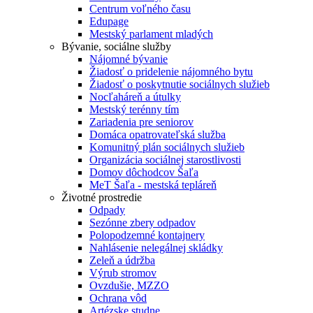
Centrum voľného času
Edupage
Mestský parlament mladých
Bývanie, sociálne služby
Nájomné bývanie
Žiadosť o pridelenie nájomného bytu
Žiadosť o poskytnutie sociálnych služieb
Nocľaháreň a útulky
Mestský terénny tím
Zariadenia pre seniorov
Domáca opatrovateľská služba
Komunitný plán sociálnych služieb
Organizácia sociálnej starostlivosti
Domov dôchodcov Šaľa
MeT Šaľa - mestská tepláreň
Životné prostredie
Odpady
Sezónne zbery odpadov
Polopodzemné kontajnery
Nahlásenie nelegálnej skládky
Zeleň a údržba
Výrub stromov
Ovzdušie, MZZO
Ochrana vôd
Artézske studne