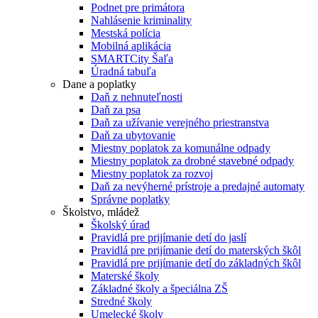
Podnet pre primátora
Nahlásenie kriminality
Mestská polícia
Mobilná aplikácia
SMARTCity Šaľa
Úradná tabuľa
Dane a poplatky
Daň z nehnuteľnosti
Daň za psa
Daň za užívanie verejného priestranstva
Daň za ubytovanie
Miestny poplatok za komunálne odpady
Miestny poplatok za drobné stavebné odpady
Miestny poplatok za rozvoj
Daň za nevýherné prístroje a predajné automaty
Správne poplatky
Školstvo, mládež
Školský úrad
Pravidlá pre prijímanie detí do jaslí
Pravidlá pre prijímanie detí do materských škôl
Pravidlá pre prijímanie detí do základných škôl
Materské školy
Základné školy a špeciálna ZŠ
Stredné školy
Umelecké školy