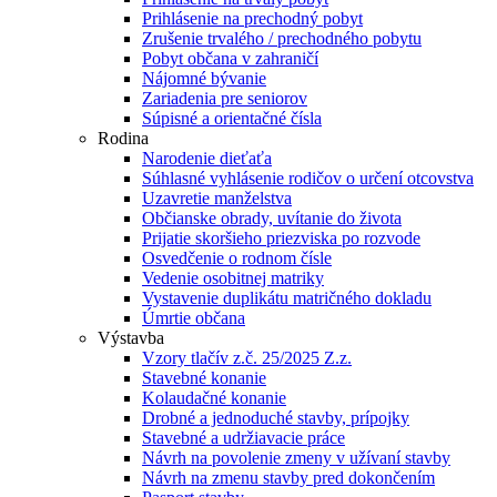
Prihlásenie na prechodný pobyt
Zrušenie trvalého / prechodného pobytu
Pobyt občana v zahraničí
Nájomné bývanie
Zariadenia pre seniorov
Súpisné a orientačné čísla
Rodina
Narodenie dieťaťa
Súhlasné vyhlásenie rodičov o určení otcovstva
Uzavretie manželstva
Občianske obrady, uvítanie do života
Prijatie skoršieho priezviska po rozvode
Osvedčenie o rodnom čísle
Vedenie osobitnej matriky
Vystavenie duplikátu matričného dokladu
Úmrtie občana
Výstavba
Vzory tlačív z.č. 25/2025 Z.z.
Stavebné konanie
Kolaudačné konanie
Drobné a jednoduché stavby, prípojky
Stavebné a udržiavacie práce
Návrh na povolenie zmeny v užívaní stavby
Návrh na zmenu stavby pred dokončením