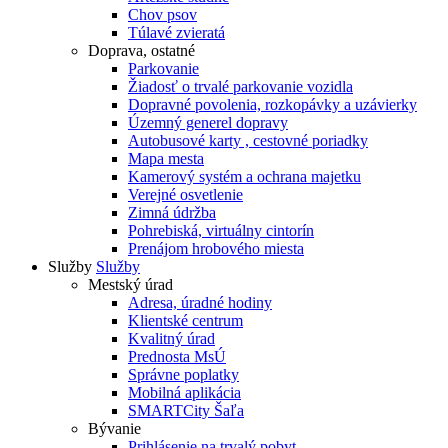
Chov psov
Túlavé zvieratá
Doprava, ostatné
Parkovanie
Žiadosť o trvalé parkovanie vozidla
Dopravné povolenia, rozkopávky a uzávierky
Územný generel dopravy
Autobusové karty , cestovné poriadky
Mapa mesta
Kamerový systém a ochrana majetku
Verejné osvetlenie
Zimná údržba
Pohrebiská, virtuálny cintorín
Prenájom hrobového miesta
Služby
Služby
Mestský úrad
Adresa, úradné hodiny
Klientské centrum
Kvalitný úrad
Prednosta MsÚ
Správne poplatky
Mobilná aplikácia
SMARTCity Šaľa
Bývanie
Prihlásenie na trvalý pobyt