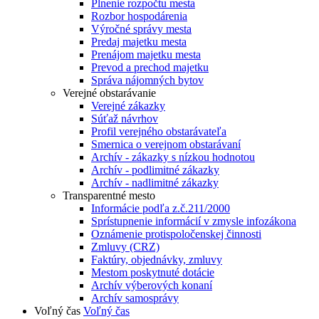
Plnenie rozpočtu mesta
Rozbor hospodárenia
Výročné správy mesta
Predaj majetku mesta
Prenájom majetku mesta
Prevod a prechod majetku
Správa nájomných bytov
Verejné obstarávanie
Verejné zákazky
Súťaž návrhov
Profil verejného obstarávateľa
Smernica o verejnom obstarávaní
Archív - zákazky s nízkou hodnotou
Archív - podlimitné zákazky
Archív - nadlimitné zákazky
Transparentné mesto
Informácie podľa z.č.211/2000
Sprístupnenie informácií v zmysle infozákona
Oznámenie protispoločenskej činnosti
Zmluvy (CRZ)
Faktúry, objednávky, zmluvy
Mestom poskytnuté dotácie
Archív výberových konaní
Archív samosprávy
Voľný čas
Voľný čas