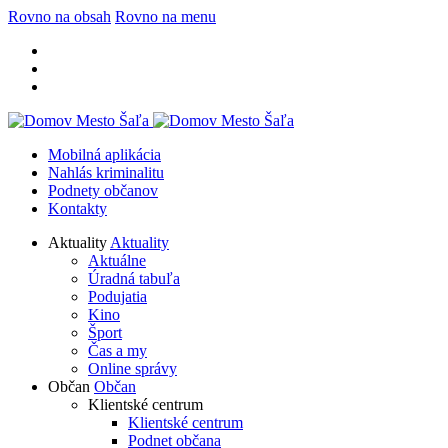
Rovno na obsah
Rovno na menu
Mobilná aplikácia
Nahlás kriminalitu
Podnety občanov
Kontakty
Aktuality
Aktuality
Aktuálne
Úradná tabuľa
Podujatia
Kino
Šport
Čas a my
Online správy
Občan
Občan
Klientské centrum
Klientské centrum
Podnet občana