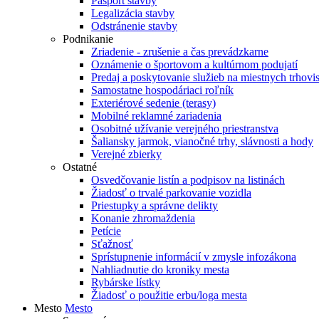
Pasport stavby
Legalizácia stavby
Odstránenie stavby
Podnikanie
Zriadenie - zrušenie a čas prevádzkarne
Oznámenie o športovom a kultúrnom podujatí
Predaj a poskytovanie služieb na miestnych trhovi
Samostatne hospodáriaci roľník
Exteriérové sedenie (terasy)
Mobilné reklamné zariadenia
Osobitné užívanie verejného priestranstva
Šaliansky jarmok, vianočné trhy, slávnosti a hody
Verejné zbierky
Ostatné
Osvedčovanie listín a podpisov na listinách
Žiadosť o trvalé parkovanie vozidla
Priestupky a správne delikty
Konanie zhromaždenia
Petície
Sťažnosť
Sprístupnenie informácií v zmysle infozákona
Nahliadnutie do kroniky mesta
Rybárske lístky
Žiadosť o použitie erbu/loga mesta
Mesto
Mesto