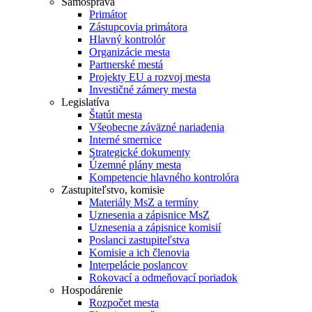
Samospráva
Primátor
Zástupcovia primátora
Hlavný kontrolór
Organizácie mesta
Partnerské mestá
Projekty EU a rozvoj mesta
Investičné zámery mesta
Legislatíva
Štatút mesta
Všeobecne záväzné nariadenia
Interné smernice
Strategické dokumenty
Územné plány mesta
Kompetencie hlavného kontrolóra
Zastupiteľstvo, komisie
Materiály MsZ a termíny
Uznesenia a zápisnice MsZ
Uznesenia a zápisnice komisií
Poslanci zastupiteľstva
Komisie a ich členovia
Interpelácie poslancov
Rokovací a odmeňovací poriadok
Hospodárenie
Rozpočet mesta