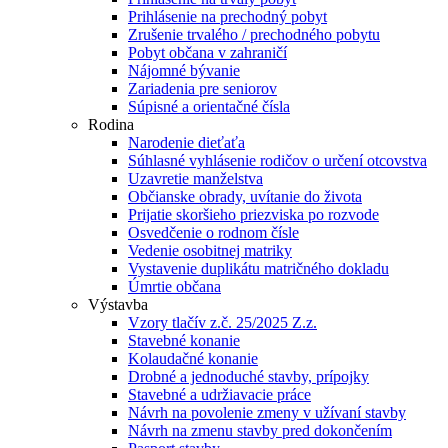
Prihlásenie na prechodný pobyt
Zrušenie trvalého / prechodného pobytu
Pobyt občana v zahraničí
Nájomné bývanie
Zariadenia pre seniorov
Súpisné a orientačné čísla
Rodina
Narodenie dieťaťa
Súhlasné vyhlásenie rodičov o určení otcovstva
Uzavretie manželstva
Občianske obrady, uvítanie do života
Prijatie skoršieho priezviska po rozvode
Osvedčenie o rodnom čísle
Vedenie osobitnej matriky
Vystavenie duplikátu matričného dokladu
Úmrtie občana
Výstavba
Vzory tlačív z.č. 25/2025 Z.z.
Stavebné konanie
Kolaudačné konanie
Drobné a jednoduché stavby, prípojky
Stavebné a udržiavacie práce
Návrh na povolenie zmeny v užívaní stavby
Návrh na zmenu stavby pred dokončením