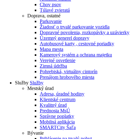
Chov psov
Túlavé zvieratá
Doprava, ostatné
Parkovanie
Žiadosť o trvalé parkovanie vozidla
Dopravné povolenia, rozkopávky a uzávierky
Územný generel dopravy
Autobusové karty , cestovné poriadky
Mapa mesta
Kamerový systém a ochrana majetku
Verejné osvetlenie
Zimná údržba
Pohrebiská, virtuálny cintorín
Prenájom hrobového miesta
Služby
Služby
Mestský úrad
Adresa, úradné hodiny
Klientské centrum
Kvalitný úrad
Prednosta MsÚ
Správne poplatky
Mobilná aplikácia
SMARTCity Šaľa
Bývanie
Prihlásenie na trvalý pobyt