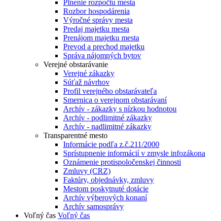
Plnenie rozpočtu mesta
Rozbor hospodárenia
Výročné správy mesta
Predaj majetku mesta
Prenájom majetku mesta
Prevod a prechod majetku
Správa nájomných bytov
Verejné obstarávanie
Verejné zákazky
Súťaž návrhov
Profil verejného obstarávateľa
Smernica o verejnom obstarávaní
Archív - zákazky s nízkou hodnotou
Archív - podlimitné zákazky
Archív - nadlimitné zákazky
Transparentné mesto
Informácie podľa z.č.211/2000
Sprístupnenie informácií v zmysle infozákona
Oznámenie protispoločenskej činnosti
Zmluvy (CRZ)
Faktúry, objednávky, zmluvy
Mestom poskytnuté dotácie
Archív výberových konaní
Archív samosprávy
Voľný čas
Voľný čas