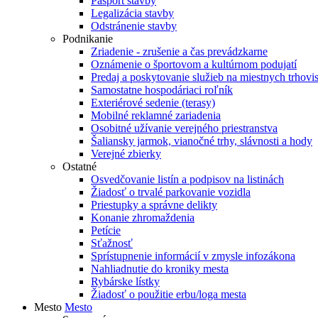
Pasport stavby
Legalizácia stavby
Odstránenie stavby
Podnikanie
Zriadenie - zrušenie a čas prevádzkarne
Oznámenie o športovom a kultúrnom podujatí
Predaj a poskytovanie služieb na miestnych trhovi
Samostatne hospodáriaci roľník
Exteriérové sedenie (terasy)
Mobilné reklamné zariadenia
Osobitné užívanie verejného priestranstva
Šaliansky jarmok, vianočné trhy, slávnosti a hody
Verejné zbierky
Ostatné
Osvedčovanie listín a podpisov na listinách
Žiadosť o trvalé parkovanie vozidla
Priestupky a správne delikty
Konanie zhromaždenia
Petície
Sťažnosť
Sprístupnenie informácií v zmysle infozákona
Nahliadnutie do kroniky mesta
Rybárske lístky
Žiadosť o použitie erbu/loga mesta
Mesto
Mesto