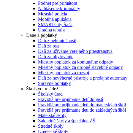
Podnet pre primátora
Nahlásenie kriminality
Mestská polícia
Mobilná aplikácia
SMARTCity Šaľa
Úradná tabuľa
Dane a poplatky
Daň z nehnuteľnosti
Daň za psa
Daň za užívanie verejného priestranstva
Daň za ubytovanie
Miestny poplatok za komunálne odpady
Miestny poplatok za drobné stavebné odpady
Miestny poplatok za rozvoj
Daň za nevýherné prístroje a predajné automaty
Správne poplatky
Školstvo, mládež
Školský úrad
Pravidlá pre prijímanie detí do jaslí
Pravidlá pre prijímanie detí do materských škôl
Pravidlá pre prijímanie detí do základných škôl
Materské školy
Základné školy a špeciálna ZŠ
Stredné školy
Umelecké školy