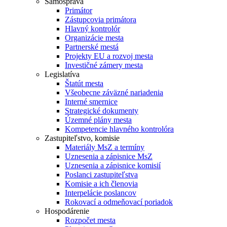
Samospráva
Primátor
Zástupcovia primátora
Hlavný kontrolór
Organizácie mesta
Partnerské mestá
Projekty EU a rozvoj mesta
Investičné zámery mesta
Legislatíva
Štatút mesta
Všeobecne záväzné nariadenia
Interné smernice
Strategické dokumenty
Územné plány mesta
Kompetencie hlavného kontrolóra
Zastupiteľstvo, komisie
Materiály MsZ a termíny
Uznesenia a zápisnice MsZ
Uznesenia a zápisnice komisií
Poslanci zastupiteľstva
Komisie a ich členovia
Interpelácie poslancov
Rokovací a odmeňovací poriadok
Hospodárenie
Rozpočet mesta