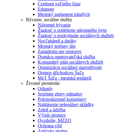
Centrum voľného času
Edupage
Mestský parlament mladých
Bývanie, sociálne služby
Nájomné bývanie
Žiadosť o pridelenie nájomného bytu
Žiadosť o poskytnutie sociálnych služieb
Nocľaháreň a útulky
Mestský terénny tím
Zariadenia pre seniorov
Domáca opatrovateľská služba
Komunitný plán sociálnych služieb
Organizácia sociálnej starostlivosti
Domov dôchodcov Šaľa
MeT Šaľa - mestská tepláreň
Životné prostredie
Odpady
Sezónne zbery odpadov
Polopodzemné kontajnery
Nahlásenie nelegálnej skládky
Zeleň a údržba
Výrub stromov
Ovzdušie, MZZO
Ochrana vôd
Artézske studne