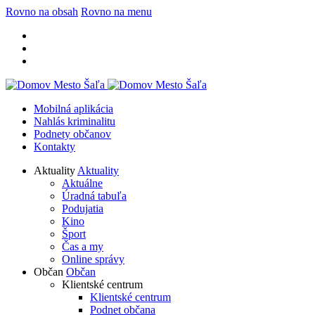
Rovno na obsah
Rovno na menu
Mobilná aplikácia
Nahlás kriminalitu
Podnety občanov
Kontakty
Aktuality
Aktuality
Aktuálne
Úradná tabuľa
Podujatia
Kino
Šport
Čas a my
Online správy
Občan
Občan
Klientské centrum
Klientské centrum
Podnet občana