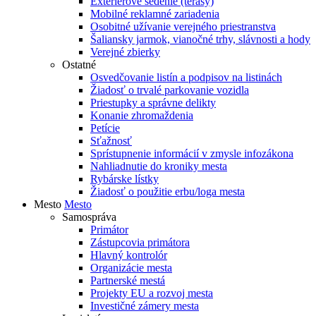
Exteriérové sedenie (terasy)
Mobilné reklamné zariadenia
Osobitné užívanie verejného priestranstva
Šaliansky jarmok, vianočné trhy, slávnosti a hody
Verejné zbierky
Ostatné
Osvedčovanie listín a podpisov na listinách
Žiadosť o trvalé parkovanie vozidla
Priestupky a správne delikty
Konanie zhromaždenia
Petície
Sťažnosť
Sprístupnenie informácií v zmysle infozákona
Nahliadnutie do kroniky mesta
Rybárske lístky
Žiadosť o použitie erbu/loga mesta
Mesto
Mesto
Samospráva
Primátor
Zástupcovia primátora
Hlavný kontrolór
Organizácie mesta
Partnerské mestá
Projekty EU a rozvoj mesta
Investičné zámery mesta