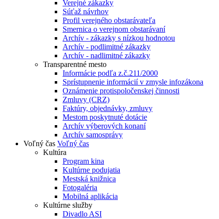
Verejné zákazky
Súťaž návrhov
Profil verejného obstarávateľa
Smernica o verejnom obstarávaní
Archív - zákazky s nízkou hodnotou
Archív - podlimitné zákazky
Archív - nadlimitné zákazky
Transparentné mesto
Informácie podľa z.č.211/2000
Sprístupnenie informácií v zmysle infozákona
Oznámenie protispoločenskej činnosti
Zmluvy (CRZ)
Faktúry, objednávky, zmluvy
Mestom poskytnuté dotácie
Archív výberových konaní
Archív samosprávy
Voľný čas
Voľný čas
Kultúra
Program kina
Kultúrne podujatia
Mestská knižnica
Fotogaléria
Mobilná aplikácia
Kultúrne služby
Divadlo ASI