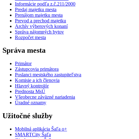
Informácie podľa z.č.211/2000
Predaj majetku mesta
Prenájom majetku mesta
Prevod a prechod majetku
Archív výberových konaní
Správa nájomných bytov
Rozpočet mesta
Správa mesta
Primátor
Zástupcovia primátora
Poslanci mestského zastupiteľstva
Komisie a ich členovia
Hlavný kontrolór
Prednosta MsÚ
Všeobecne záväzné nariadenia
Úradné oznamy
Užitočné služby
Mobilná aplikácia Šaľa o+
SMARTCity Šaľa