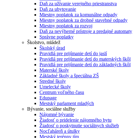
Daň za užívanie verejného priestranstva
Daň za ubytovanie
Miestny poplatok za komunálne odpady
Miestny poplatok za drobné stavebné odpady
Miestny poplatok za rozvoj
Daň za nevýherné prístroje a predajné automaty
Správne poplatky
Školstvo, mládež
Školský úrad
Pravidlá pre prijímanie detí do jaslí
Pravidlá pre prijímanie detí do materských škôl
Pravidlá pre prijímanie detí do základných škôl
Materské školy
Základné školy a špeciálna ZŠ
Stredné školy
Umelecké školy
Centrum voľného času
Edupage
Mestský parlament mladých
Bývanie, sociálne služby
Nájomné bývanie
Žiadosť o pridelenie nájomného bytu
Žiadosť o poskytnutie sociálnych služieb
Nocľaháreň a útulky
Mestský terénny tím