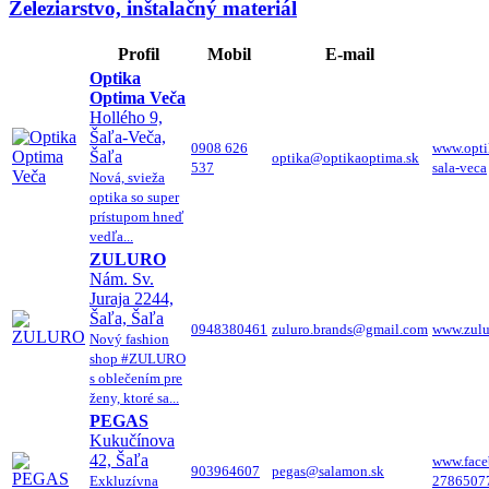
Železiarstvo, inštalačný materiál
Profil
Mobil
E-mail
Optika
Optima Veča
Hollého 9,
Šaľa-Veča,
0908 626
www.opti
Šaľa
optika@optikaoptima.sk
537
sala-veca
Nová, svieža
optika so super
prístupom hneď
vedľa...
ZULURO
Nám. Sv.
Juraja 2244,
Šaľa, Šaľa
0948380461
zuluro.brands@gmail.com
www.zulu
Nový fashion
shop #ZULURO
s oblečením pre
ženy, ktoré sa...
PEGAS
Kukučínova
42, Šaľa
www.face
903964607
pegas@salamon.sk
Exkluzívna
2786507