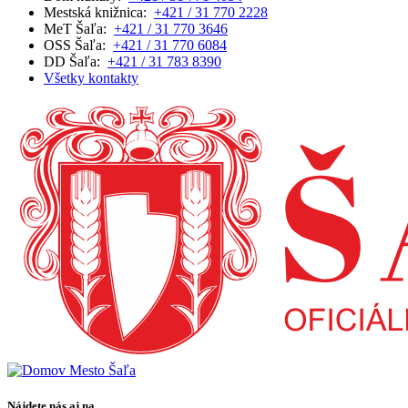
Mestská knižnica:
+421 / 31 770 2228
MeT Šaľa:
+421 / 31 770 3646
OSS Šaľa:
+421 / 31 770 6084
DD Šaľa:
+421 / 31 783 8390
Všetky kontakty
Nájdete nás aj na