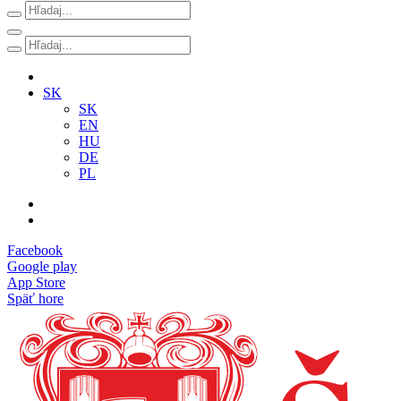
SK
SK
EN
HU
DE
PL
Facebook
Google play
App Store
Späť hore