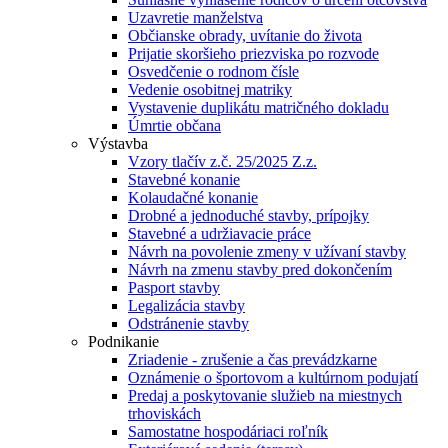
Uzavretie manželstva
Občianske obrady, uvítanie do života
Prijatie skoršieho priezviska po rozvode
Osvedčenie o rodnom čísle
Vedenie osobitnej matriky
Vystavenie duplikátu matričného dokladu
Úmrtie občana
Výstavba
Vzory tlačív z.č. 25/2025 Z.z.
Stavebné konanie
Kolaudačné konanie
Drobné a jednoduché stavby, prípojky
Stavebné a udržiavacie práce
Návrh na povolenie zmeny v užívaní stavby
Návrh na zmenu stavby pred dokončením
Pasport stavby
Legalizácia stavby
Odstránenie stavby
Podnikanie
Zriadenie - zrušenie a čas prevádzkarne
Oznámenie o športovom a kultúrnom podujatí
Predaj a poskytovanie služieb na miestnych
trhoviskách
Samostatne hospodáriaci roľník