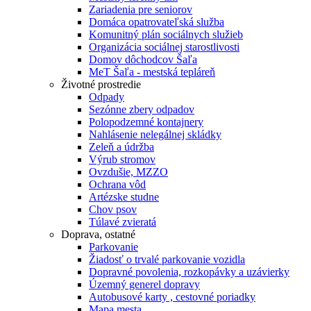
Zariadenia pre seniorov
Domáca opatrovateľská služba
Komunitný plán sociálnych služieb
Organizácia sociálnej starostlivosti
Domov dôchodcov Šaľa
MeT Šaľa - mestská tepláreň
Životné prostredie
Odpady
Sezónne zbery odpadov
Polopodzemné kontajnery
Nahlásenie nelegálnej skládky
Zeleň a údržba
Výrub stromov
Ovzdušie, MZZO
Ochrana vôd
Artézske studne
Chov psov
Túlavé zvieratá
Doprava, ostatné
Parkovanie
Žiadosť o trvalé parkovanie vozidla
Dopravné povolenia, rozkopávky a uzávierky
Územný generel dopravy
Autobusové karty , cestovné poriadky
Mapa mesta