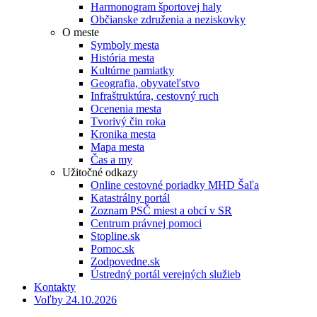
Harmonogram športovej haly
Občianske združenia a neziskovky
O meste
Symboly mesta
História mesta
Kultúrne pamiatky
Geografia, obyvateľstvo
Infraštruktúra, cestovný ruch
Ocenenia mesta
Tvorivý čin roka
Kronika mesta
Mapa mesta
Čas a my
Užitočné odkazy
Online cestovné poriadky MHD Šaľa
Katastrálny portál
Zoznam PSČ miest a obcí v SR
Centrum právnej pomoci
Stopline.sk
Pomoc.sk
Zodpovedne.sk
Ústredný portál verejných služieb
Kontakty
Voľby 24.10.2026