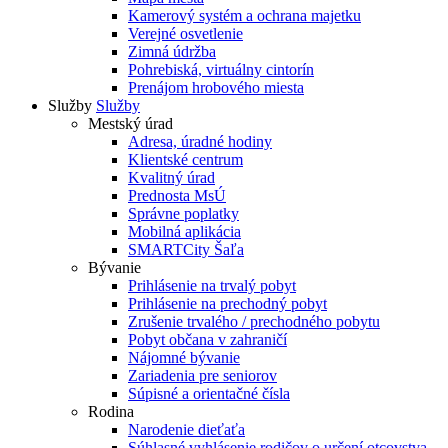
Kamerový systém a ochrana majetku
Verejné osvetlenie
Zimná údržba
Pohrebiská, virtuálny cintorín
Prenájom hrobového miesta
Služby
Služby
Mestský úrad
Adresa, úradné hodiny
Klientské centrum
Kvalitný úrad
Prednosta MsÚ
Správne poplatky
Mobilná aplikácia
SMARTCity Šaľa
Bývanie
Prihlásenie na trvalý pobyt
Prihlásenie na prechodný pobyt
Zrušenie trvalého / prechodného pobytu
Pobyt občana v zahraničí
Nájomné bývanie
Zariadenia pre seniorov
Súpisné a orientačné čísla
Rodina
Narodenie dieťaťa
Súhlasné vyhlásenie rodičov o určení otcovstva