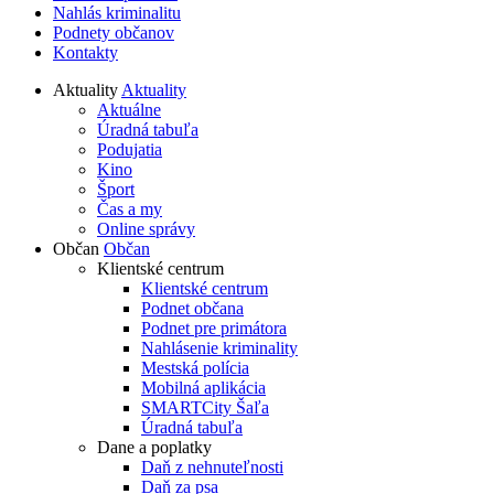
Nahlás kriminalitu
Podnety občanov
Kontakty
Aktuality
Aktuality
Aktuálne
Úradná tabuľa
Podujatia
Kino
Šport
Čas a my
Online správy
Občan
Občan
Klientské centrum
Klientské centrum
Podnet občana
Podnet pre primátora
Nahlásenie kriminality
Mestská polícia
Mobilná aplikácia
SMARTCity Šaľa
Úradná tabuľa
Dane a poplatky
Daň z nehnuteľnosti
Daň za psa