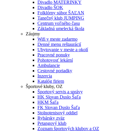
Divadlo MATERINKY
Divadlo ŠOK
Folklórny súbor ŠAĽAN
Tanečný klub JUMPING
Centrum voľného času
Základná umelecká škola
Záujmy
Wifi v meste zadarmo
Denné menu reštaurácií
Ubytovanie v meste a okolí
Pracovné ponuky
Pohotovosť lekární
Ambulancie
Cestovné poriadky
Inzercia
Katalóg firiem
Športové kluby, OZ
Športový servis a správy
HK Slovan Duslo Šaľa
HKM Šaľa
FK Slovan Duslo Šaľa
Stolnotenisový oddiel
Rybársky zväz
Petangový klub
Zoznam športových klubov a OZ