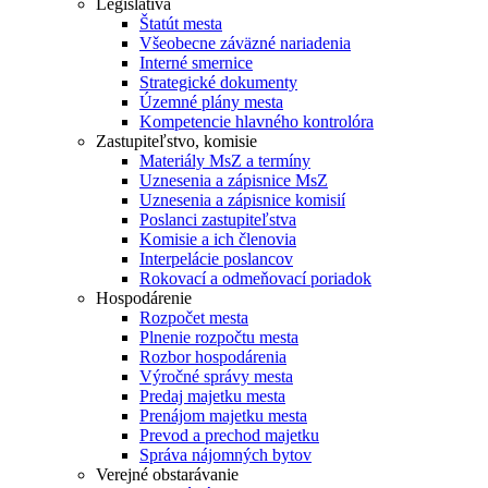
Legislatíva
Štatút mesta
Všeobecne záväzné nariadenia
Interné smernice
Strategické dokumenty
Územné plány mesta
Kompetencie hlavného kontrolóra
Zastupiteľstvo, komisie
Materiály MsZ a termíny
Uznesenia a zápisnice MsZ
Uznesenia a zápisnice komisií
Poslanci zastupiteľstva
Komisie a ich členovia
Interpelácie poslancov
Rokovací a odmeňovací poriadok
Hospodárenie
Rozpočet mesta
Plnenie rozpočtu mesta
Rozbor hospodárenia
Výročné správy mesta
Predaj majetku mesta
Prenájom majetku mesta
Prevod a prechod majetku
Správa nájomných bytov
Verejné obstarávanie