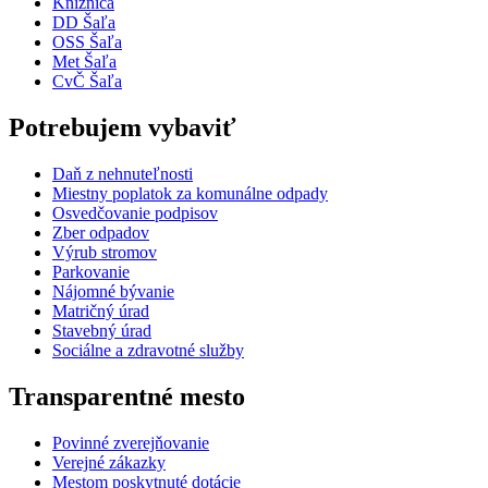
Knižnica
DD Šaľa
OSS Šaľa
Met Šaľa
CvČ Šaľa
Potrebujem vybaviť
Daň z nehnuteľnosti
Miestny poplatok za komunálne odpady
Osvedčovanie podpisov
Zber odpadov
Výrub stromov
Parkovanie
Nájomné bývanie
Matričný úrad
Stavebný úrad
Sociálne a zdravotné služby
Transparentné mesto
Povinné zverejňovanie
Verejné zákazky
Mestom poskytnuté dotácie