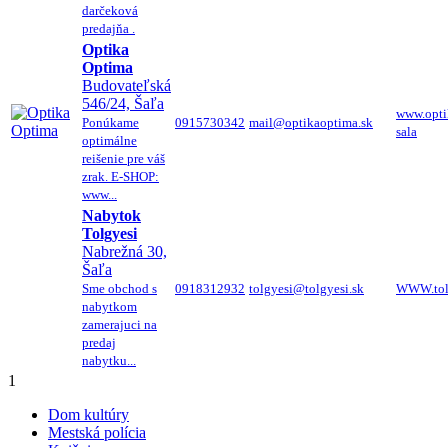
darčeková
predajňa .
Optika
Optima
Budovateľská
546/24, Šaľa
www.opti
Ponúkame
0915730342
mail@optikaoptima.sk
sala
optimálne
reišenie pre váš
zrak. E-SHOP:
www...
Nabytok
Tolgyesi
Nabrežná 30,
Šaľa
Sme obchod s
0918312932
tolgyesi@tolgyesi.sk
WWW.tolg
nabytkom
zamerajuci na
predaj
nabytku...
1
Dom kultúry
Mestská polícia