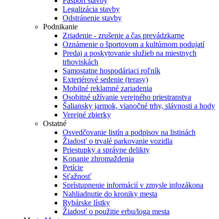
Pasport stavby
Legalizácia stavby
Odstránenie stavby
Podnikanie
Zriadenie - zrušenie a čas prevádzkarne
Oznámenie o športovom a kultúrnom podujatí
Predaj a poskytovanie služieb na miestnych
trhoviskách
Samostatne hospodáriaci roľník
Exteriérové sedenie (terasy)
Mobilné reklamné zariadenia
Osobitné užívanie verejného priestranstva
Šaliansky jarmok, vianočné trhy, slávnosti a hody
Verejné zbierky
Ostatné
Osvedčovanie listín a podpisov na listinách
Žiadosť o trvalé parkovanie vozidla
Priestupky a správne delikty
Konanie zhromaždenia
Petície
Sťažnosť
Sprístupnenie informácií v zmysle infozákona
Nahliadnutie do kroniky mesta
Rybárske lístky
Žiadosť o použitie erbu/loga mesta