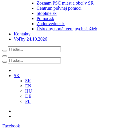
Zoznam PSČ miest a obcí v SR
Centrum právnej pomoci
Stopline.sk
Pomoc.sk
Zodpovedne.sk
Ústredný portál verejných služieb
Kontakty
Voľby 24.10.2026
SK
SK
EN
HU
DE
PL
Facebook