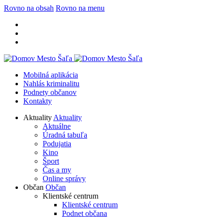
Rovno na obsah
Rovno na menu
Mobilná aplikácia
Nahlás kriminalitu
Podnety občanov
Kontakty
Aktuality
Aktuality
Aktuálne
Úradná tabuľa
Podujatia
Kino
Šport
Čas a my
Online správy
Občan
Občan
Klientské centrum
Klientské centrum
Podnet občana