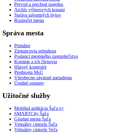
Prevod a prechod majetku
Archív výberových konaní
Správa nájomných bytov
Rozpočet mesta
Správa mesta
Primátor
Zástupcovia primátora
Poslanci mestského zastupiteľstva
Komisie a ich členovia
Hlavný kontrolór
Prednosta MsÚ
Všeobecne záväzné nariadenia
Úradné oznamy
Užitočné služby
Mobilná aplikácia Šaľa o+
SMARTCity Šaľa
Gisplan mesta Šaľa
Virtuálny cintorín Šaľa
Virtuálny cintorín Veča