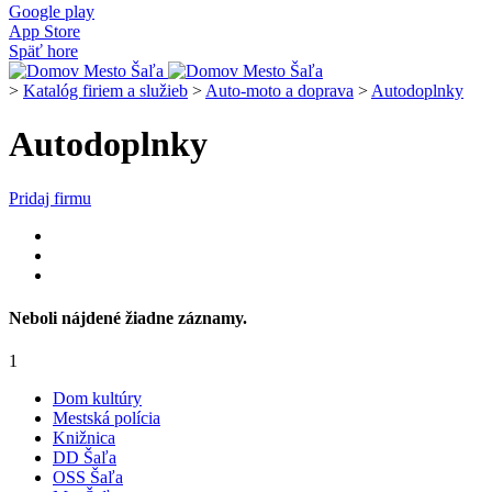
Google play
App Store
Späť hore
>
Katalóg firiem a služieb
>
Auto-moto a doprava
>
Autodoplnky
Autodoplnky
Pridaj firmu
Neboli nájdené žiadne záznamy.
1
Dom kultúry
Mestská polícia
Knižnica
DD Šaľa
OSS Šaľa