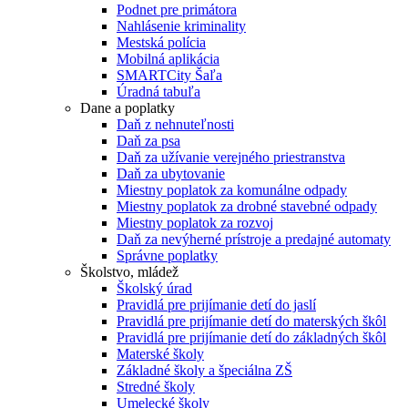
Podnet pre primátora
Nahlásenie kriminality
Mestská polícia
Mobilná aplikácia
SMARTCity Šaľa
Úradná tabuľa
Dane a poplatky
Daň z nehnuteľnosti
Daň za psa
Daň za užívanie verejného priestranstva
Daň za ubytovanie
Miestny poplatok za komunálne odpady
Miestny poplatok za drobné stavebné odpady
Miestny poplatok za rozvoj
Daň za nevýherné prístroje a predajné automaty
Správne poplatky
Školstvo, mládež
Školský úrad
Pravidlá pre prijímanie detí do jaslí
Pravidlá pre prijímanie detí do materských škôl
Pravidlá pre prijímanie detí do základných škôl
Materské školy
Základné školy a špeciálna ZŠ
Stredné školy
Umelecké školy