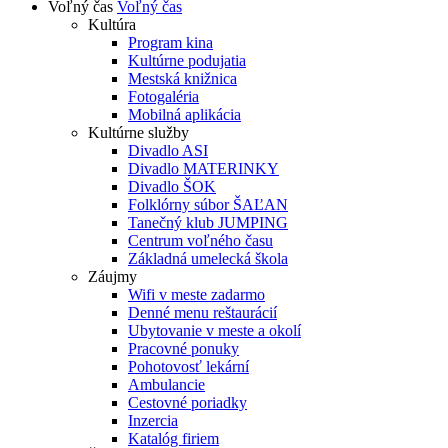
Voľný čas
Voľný čas
Kultúra
Program kina
Kultúrne podujatia
Mestská knižnica
Fotogaléria
Mobilná aplikácia
Kultúrne služby
Divadlo ASI
Divadlo MATERINKY
Divadlo ŠOK
Folklórny súbor ŠAĽAN
Tanečný klub JUMPING
Centrum voľného času
Základná umelecká škola
Záujmy
Wifi v meste zadarmo
Denné menu reštaurácií
Ubytovanie v meste a okolí
Pracovné ponuky
Pohotovosť lekární
Ambulancie
Cestovné poriadky
Inzercia
Katalóg firiem