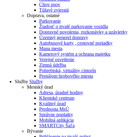
Chov psov
Túlavé zvieratá
Doprava, ostatné
Parkovanie
Žiadosť o trvalé parkovanie vozidla
Dopravné povolenia, rozkopávky a uzávierky
Územný generel dopravy
Autobusové karty , cestovné poriadky
Mapa mesta
Kamerový systém a ochrana majetku
Verejné osvetlenie
Zimná údržba
Pohrebiská, virtuálny cintorín
Prenájom hrobového miesta
Služby
Služby
Mestský úrad
Adresa, úradné hodiny
Klientské centrum
Kvalitný úrad
Prednosta MsÚ
Správne poplatky
Mobilná aplikácia
SMARTCity Šaľa
Bývanie
Prihlásenie na trvalý pobyt