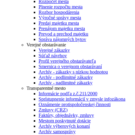
Rozpočet mesta
Plnenie rozpočtu mesta
Rozbor hospodárenia
Výročné správy mesta
Predaj majetku mesta
Prenájom majetku mesta
Prevod a prechod majetku
Správa nájomných bytov
Verejné obstarávanie
Verejné zákazky
Súťaž návrhov
Profil verejného obstarávateľa
Smernica o verejnom obstarávaní
Archív - zákazky s nízkou hodnotou
Archív - podlimitné zákazky
Archív - nadlimitné zákazky
Transparentné mesto
Informácie podľa z.č.211/2000
Sprístupnenie informácií v zmysle infozákona
Oznámenie protispoločenskej činnosti
Zmluvy (CRZ)
Faktúry, objednávky, zmluvy
Mestom poskytnuté dotácie
Archív výberových konaní
Archív samosprávy