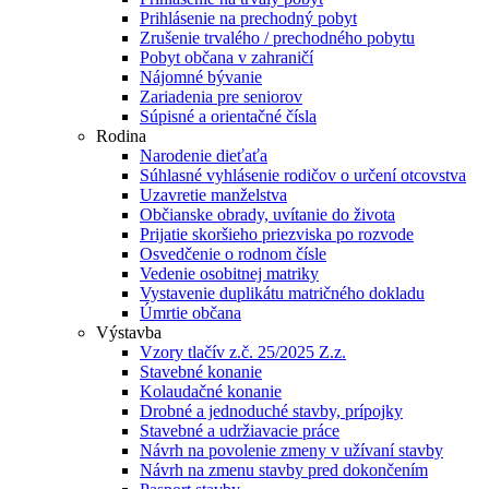
Prihlásenie na prechodný pobyt
Zrušenie trvalého / prechodného pobytu
Pobyt občana v zahraničí
Nájomné bývanie
Zariadenia pre seniorov
Súpisné a orientačné čísla
Rodina
Narodenie dieťaťa
Súhlasné vyhlásenie rodičov o určení otcovstva
Uzavretie manželstva
Občianske obrady, uvítanie do života
Prijatie skoršieho priezviska po rozvode
Osvedčenie o rodnom čísle
Vedenie osobitnej matriky
Vystavenie duplikátu matričného dokladu
Úmrtie občana
Výstavba
Vzory tlačív z.č. 25/2025 Z.z.
Stavebné konanie
Kolaudačné konanie
Drobné a jednoduché stavby, prípojky
Stavebné a udržiavacie práce
Návrh na povolenie zmeny v užívaní stavby
Návrh na zmenu stavby pred dokončením