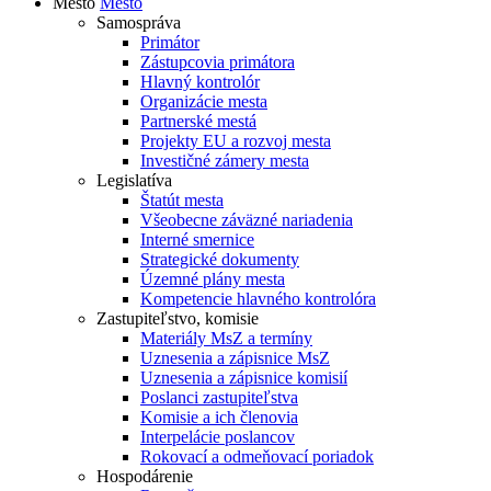
Mesto
Mesto
Samospráva
Primátor
Zástupcovia primátora
Hlavný kontrolór
Organizácie mesta
Partnerské mestá
Projekty EU a rozvoj mesta
Investičné zámery mesta
Legislatíva
Štatút mesta
Všeobecne záväzné nariadenia
Interné smernice
Strategické dokumenty
Územné plány mesta
Kompetencie hlavného kontrolóra
Zastupiteľstvo, komisie
Materiály MsZ a termíny
Uznesenia a zápisnice MsZ
Uznesenia a zápisnice komisií
Poslanci zastupiteľstva
Komisie a ich členovia
Interpelácie poslancov
Rokovací a odmeňovací poriadok
Hospodárenie