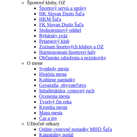
Športové kluby, OZ
Športový servis a správy
HK Slovan Duslo Šaľa
HKM Šaľa
FK Slovan Duslo Šaľa
Stolnotenisový oddiel
Rybársky zväz
Petangový klub
Zoznam športových klubov a OZ
Harmonogram športovej haly
Občianske združenia a neziskovky
O meste
Symboly mesta
História mesta
Kultúrne pamiatky
Geografia, obyvateľstvo
Infraštruktúra, cestovný ruch
Ocenenia mesta
Tvorivý čin roka
Kronika mesta
Mapa mesta
Čas a my
Užitočné odkazy
Online cestovné poriadky MHD Šaľa
Katastrálny portál