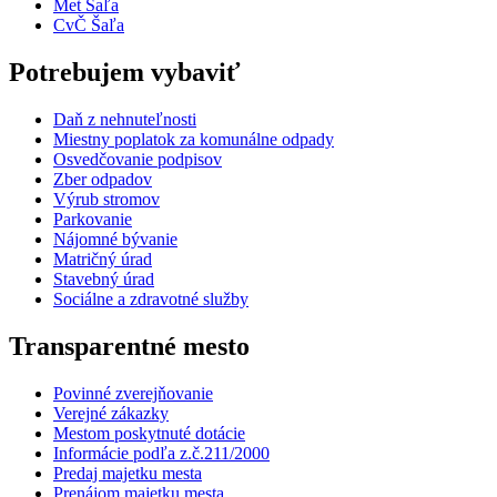
Met Šaľa
CvČ Šaľa
Potrebujem vybaviť
Daň z nehnuteľnosti
Miestny poplatok za komunálne odpady
Osvedčovanie podpisov
Zber odpadov
Výrub stromov
Parkovanie
Nájomné bývanie
Matričný úrad
Stavebný úrad
Sociálne a zdravotné služby
Transparentné mesto
Povinné zverejňovanie
Verejné zákazky
Mestom poskytnuté dotácie
Informácie podľa z.č.211/2000
Predaj majetku mesta
Prenájom majetku mesta