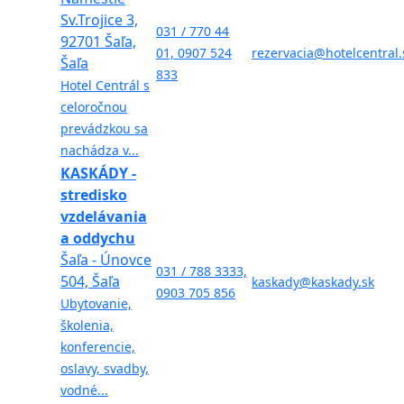
Sv.Trojice 3,
031 / 770 44
92701 Šaľa,
01, 0907 524
rezervacia@hotelcentral.
Šaľa
833
Hotel Centrál s
celoročnou
prevádzkou sa
nachádza v...
KASKÁDY -
stredisko
vzdelávania
a oddychu
Šaľa - Únovce
031 / 788 3333,
504, Šaľa
kaskady@kaskady.sk
0903 705 856
Ubytovanie,
školenia,
konferencie,
oslavy, svadby,
vodné...