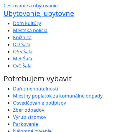
Cestovanie a ubytovanie
Ubytovanie, ubytovne
Dom kultúry
Mestská polícia
Knižnica
DD Šaľa
OSS Šaľa
Met Šaľa
CvČ Šaľa
Potrebujem vybaviť
Daň z nehnuteľnosti
Miestny poplatok za komunálne odpady
Osvedčovanie podpisov
Zber odpadov
Výrub stromov
Parkovanie
Nájomné bývanie