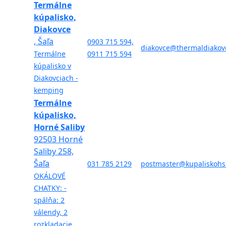
Termálne
kúpalisko,
Diakovce
, Šaľa
0903 715 594,
diakovce@thermaldiakov
Termálne
0911 715 594
kúpalisko v
Diakovciach -
kemping
Termálne
kúpalisko,
Horné Saliby
92503 Horné
Saliby 258,
Šaľa
031 785 2129
postmaster@kupaliskohs
OKÁLOVÉ
CHATKY: -
spálňa: 2
válendy, 2
rozkladacie...