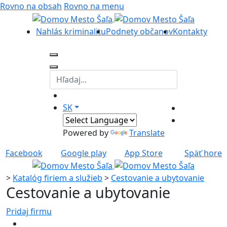
Rovno na obsah
Rovno na menu
Nahlás kriminalitu
Podnety občanov
Kontakty
SK
Powered by
Translate
Facebook
Google play
App Store
Späť hore
>
Katalóg firiem a služieb
>
Cestovanie a ubytovanie
Cestovanie a ubytovanie
Pridaj firmu