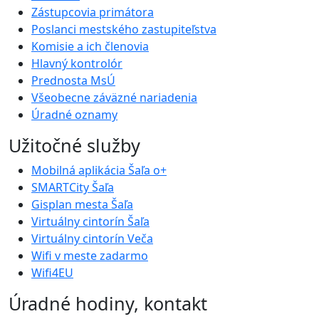
Zástupcovia primátora
Poslanci mestského zastupiteľstva
Komisie a ich členovia
Hlavný kontrolór
Prednosta MsÚ
Všeobecne záväzné nariadenia
Úradné oznamy
Užitočné služby
Mobilná aplikácia Šaľa o+
SMARTCity Šaľa
Gisplan mesta Šaľa
Virtuálny cintorín Šaľa
Virtuálny cintorín Veča
Wifi v meste zadarmo
Wifi4EU
Úradné hodiny, kontakt