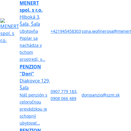
MENERT
spol. s r.o.
Hlboká 3,
Šaľa, Šaľa
Ubytovňa
+421945458303
sona.wollnerova@menert
Poplar sa
nachádza v
tichom
prostredí, v...
PENZION
"Dori"
Diakovce 129,
Šaľa
0907 779 183,
Náš penzión s
doripanzio@szm.sk
0908 066 489
celoročnou
prevádzkou je
schopný
ubytovať...
PENZION