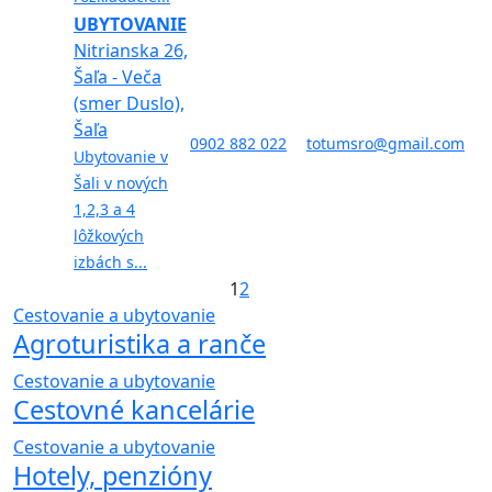
UBYTOVANIE
Nitrianska 26,
Šaľa - Veča
(smer Duslo),
Šaľa
0902 882 022
totumsro@gmail.com
Ubytovanie v
Šali v nových
1,2,3 a 4
lôžkových
izbách s...
1
2
Cestovanie a ubytovanie
Agroturistika a ranče
Cestovanie a ubytovanie
Cestovné kancelárie
Cestovanie a ubytovanie
Hotely, penzióny