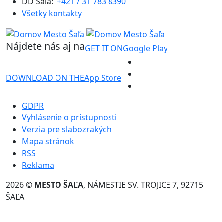
DD Šaľa:
+421 / 31 783 8390
Všetky kontakty
Nájdete nás aj na
GET IT ON
Google Play
DOWNLOAD ON THE
App Store
GDPR
Vyhlásenie o prístupnosti
Verzia pre slabozrakých
Mapa stránok
RSS
Reklama
2026 ©
MESTO ŠAĽA
, NÁMESTIE SV. TROJICE 7, 92715
ŠAĽA