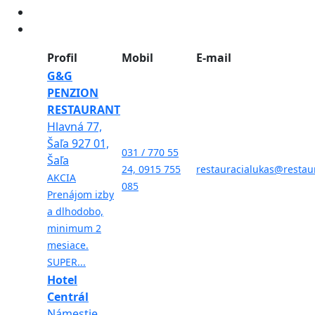
Profil
Mobil
E-mail
G&G
PENZION
RESTAURANT
Hlavná 77,
Šaľa 927 01,
031 / 770 55
Šaľa
24, 0915 755
restauracialukas@restaur
AKCIA
085
Prenájom izby
a dlhodobo,
minimum 2
mesiace.
SUPER...
Hotel
Centrál
Námestie