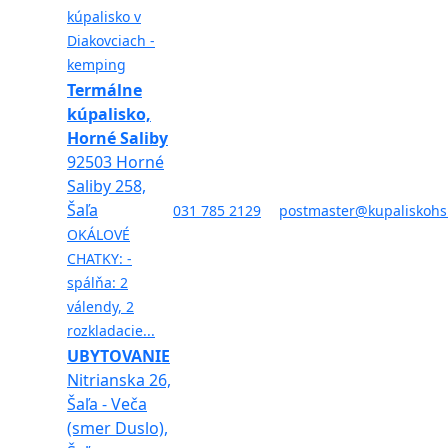
kúpalisko v
Diakovciach -
kemping
Termálne
kúpalisko,
Horné Saliby
92503 Horné
Saliby 258,
Šaľa
031 785 2129
postmaster@kupaliskohs
OKÁLOVÉ
CHATKY: -
spálňa: 2
válendy, 2
rozkladacie...
UBYTOVANIE
Nitrianska 26,
Šaľa - Veča
(smer Duslo),