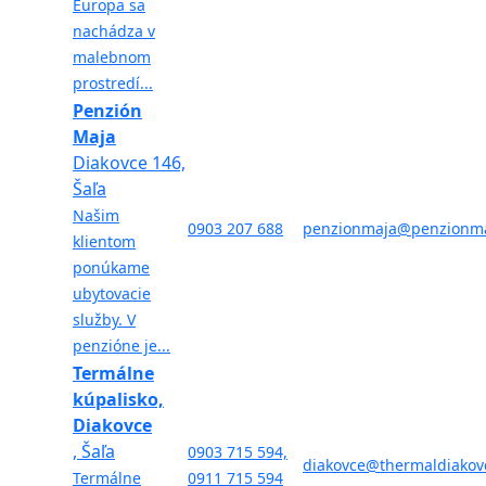
Europa sa
nachádza v
malebnom
prostredí...
Penzión
Maja
Diakovce 146,
Šaľa
Našim
0903 207 688
penzionmaja@penzionma
klientom
ponúkame
ubytovacie
služby. V
penzióne je...
Termálne
kúpalisko,
Diakovce
, Šaľa
0903 715 594,
diakovce@thermaldiakov
Termálne
0911 715 594