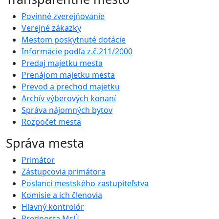
Povinné zverejňovanie
Verejné zákazky
Mestom poskytnuté dotácie
Informácie podľa z.č.211/2000
Predaj majetku mesta
Prenájom majetku mesta
Prevod a prechod majetku
Archív výberových konaní
Správa nájomných bytov
Rozpočet mesta
Správa mesta
Primátor
Zástupcovia primátora
Poslanci mestského zastupiteľstva
Komisie a ich členovia
Hlavný kontrolór
Prednosta MsÚ