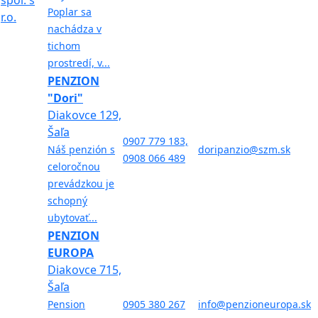
Poplar sa
nachádza v
tichom
prostredí, v...
PENZION
"Dori"
Diakovce 129,
Šaľa
0907 779 183,
Náš penzión s
doripanzio@szm.sk
0908 066 489
celoročnou
prevádzkou je
schopný
ubytovať...
PENZION
EUROPA
Diakovce 715,
Šaľa
Pension
0905 380 267
info@penzioneuropa.sk