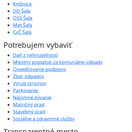
Knižnica
DD Šaľa
OSS Šaľa
Met Šaľa
CvČ Šaľa
Potrebujem vybaviť
Daň z nehnuteľnosti
Miestny poplatok za komunálne odpady
Osvedčovanie podpisov
Zber odpadov
Výrub stromov
Parkovanie
Nájomné bývanie
Matričný úrad
Stavebný úrad
Sociálne a zdravotné služby
Transparentné mesto