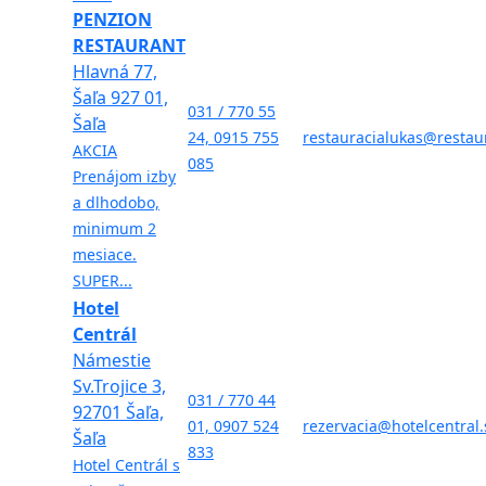
PENZION
RESTAURANT
Hlavná 77,
Šaľa 927 01,
031 / 770 55
Šaľa
24, 0915 755
restauracialukas@restaur
AKCIA
085
Prenájom izby
a dlhodobo,
minimum 2
mesiace.
SUPER...
Hotel
Centrál
Námestie
Sv.Trojice 3,
031 / 770 44
92701 Šaľa,
01, 0907 524
rezervacia@hotelcentral.
Šaľa
833
Hotel Centrál s