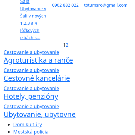
Šaľa
0902 882 022
totumsro@gmail.com
Ubytovanie v
Šali v nových
1,2,3 a 4
lôžkových
izbách s...
1
2
Cestovanie a ubytovanie
Agroturistika a ranče
Cestovanie a ubytovanie
Cestovné kancelárie
Cestovanie a ubytovanie
Hotely, penzióny
Cestovanie a ubytovanie
Ubytovanie, ubytovne
Dom kultúry
Mestská polícia