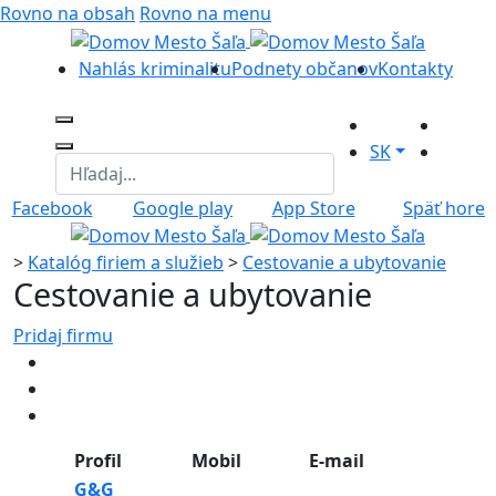
Rovno na obsah
Rovno na menu
Nahlás kriminalitu
Podnety občanov
Kontakty
SK
Facebook
Google play
App Store
Späť hore
>
Katalóg firiem a služieb
>
Cestovanie a ubytovanie
Cestovanie a ubytovanie
Pridaj firmu
Profil
Mobil
E-mail
G&G