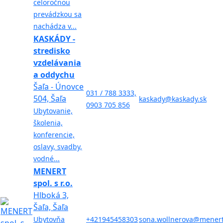
celoročnou
prevádzkou sa
nachádza v...
KASKÁDY -
stredisko
vzdelávania
a oddychu
Šaľa - Únovce
031 / 788 3333,
504, Šaľa
kaskady@kaskady.sk
0903 705 856
Ubytovanie,
školenia,
konferencie,
oslavy, svadby,
vodné...
MENERT
spol. s r.o.
Hlboká 3,
Šaľa, Šaľa
Ubytovňa
+421945458303
sona.wollnerova@menert